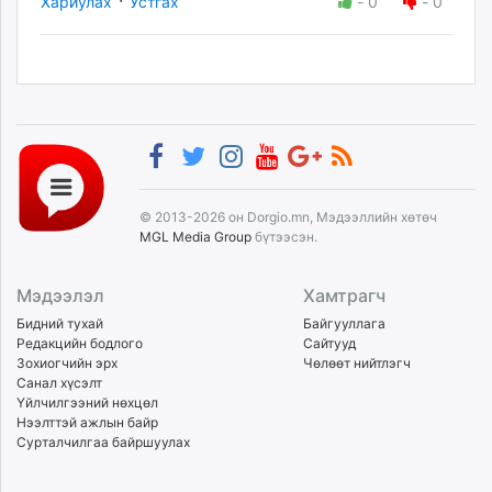
Хариулах
Устгах
-
0
-
0
© 2013-2026 он Dorgio.mn, Мэдээллийн хөтөч
MGL Media Group
бүтээсэн.
Мэдээлэл
Хамтрагч
Бидний тухай
Байгууллага
Редакцийн бодлого
Сайтууд
Зохиогчийн эрх
Чөлөөт нийтлэгч
Санал хүсэлт
Үйлчилгээний нөхцөл
Нээлттэй ажлын байр
Сурталчилгаа байршуулах