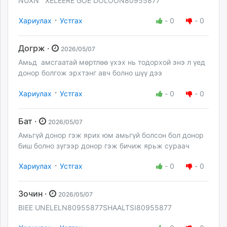
NUXN XELEERE GOE DOLOON80955877
·
Хариулах
Устгах
-
0
-
0
Догрж ·
2026/05/07
Амьд амсгаатай мөртлөө үхэх нь тодорхой энэ л үед
донор болгож эрхтэнг авч болно шүү дээ
·
Хариулах
Устгах
-
0
-
0
Бат ·
2026/05/07
Амьгүй донор гэж ярих юм амьгүй болсон бол донор
биш болно зүгээр донор гэж бичиж ярьж сураач
·
Хариулах
Устгах
-
0
-
0
Зочин ·
2026/05/07
BIEE UNELELN80955877SHAALTSI80955877
·