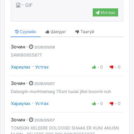
·
GIF
Илгээх
Сүүлийн
Шилдэг
Таагүй
Зочин ·
2026/05/08
SAWI80955877
·
Хариулах
Устгах
-
0
-
0
Зочин ·
2026/05/07
Daisogiin munhtsetseg 75oni tuulai jiltei boovnii nuh
·
Хариулах
Устгах
-
0
-
0
Зочин ·
2026/05/07
TOMSGN XELEERE DOLOOGD SHAAX ER XUNI ANUSN