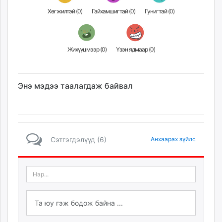
Хөгжилтэй (
0
)
Гайхамшигтай (
0
)
Гунигтай (
0
)
Жихүүцмээр (
0
)
Үзэн ядмаар (
0
)
Энэ мэдээ таалагдаж байвал
Сэтгэгдэлүүд (6)
Анхаарах зүйлс