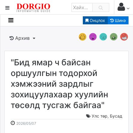
Онцлох
Шинэ
Мэдээллийн
Зар мэдээллийн
Архив
Банк санхүү
Бизнес ААН
Төрийн
"Бид ямар ч байсан
Нийслэлийн
оршуулгын тодорхой
хэмжээний зардлыг
dorgio.mn
зохицуулахаар хуулийн
Gogo.mn
caak.mn
төсөлд тусгаж байгаа"
news.mn
zindaa.mn
Улс төр
,
Бусад
2026-
2026-
Baabar.mn
2026/05/07
05-
08-
tovch.mn