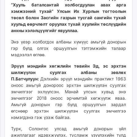
“Хууль баталсантай холбогдуулан авах арга
unuudur.mn
хэмжээний тухай” Улсын Их Хурлын тогтоолын
isee.mn
төсөл болон Засгийн газрын тусгай сангийн тухай
mglradio.com
хуульд өөрчлөлт оруулах тухай хуулийн төслүүдийн
fact.mn
анхны хэлэлцүүлгийг явууллаа.
itoim.mn
Энэ үеэр холбогдох албаны хүмүүс амьгүй донорын
tumen.mn
гэр бүлд олгох оршуулгын тэтгэмжийн талаар
shuum.mn
мэдээлэл өглөө.
times.mn
Эрүүл мэндийн хөгжлийн төвийн Эд, эс эрхтэн
tvmongolia.mn
шилжүүлэн суулгах албаны зөвлөх
mass.mn
П.Батчулуун:
Дэлхийн эрүүл мэндийн практикт 1963
unegui.mn
оноос амьгүй донороос эрхтэн шилжүүлэн суулгах
assa.mn
эмчилгээг эхлүүлсэн. Манай улсын хувьд энэ
toim.mn
эмчилгээг 2018 оноос эрчимтэй хөгжүүлж яваа.
Амьгүй донорын гэр бүлд оршуулгын зардал
tac.mn
өгснөөр эрхтэн шилжүүлэн суулгах эмчилгээ
paparazzi.mn
нэмэгдэнэ гэж үзэж байгаа.
unread.today
Турк, Солонгос улсад амьгүй донорын үйл
ажиллагааг идэвхжүүлэх, тусламж үзүүлэхийн тулд