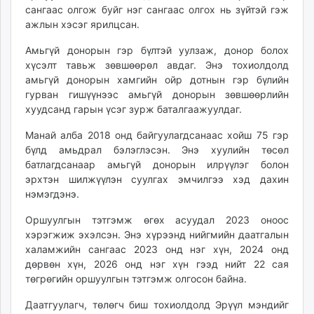
сангаас олгож буйг нэг сангаас олгох нь зүйтэй гэж
ажлын хэсэг ярилцсан.
Амьгүй донорын гэр бүлтэй уулзаж, донор болох
хүсэлт тавьж зөвшөөрөл авдаг. Энэ тохиолдолд
амьгүй донорын хамгийн ойр дотнын гэр бүлийн
гурван гишүүнээс амьгүй донорын зөвшөөрлийн
хуудсанд гарын үсэг зурж баталгаажуулдаг.
Манай алба 2018 онд байгуулагдсанаас хойш 75 гэр
бүлд амьдрал бэлэглэсэн. Энэ хуулийн төсөл
батлагдсанаар амьгүй донорын илрүүлэг болон
эрхтэн шилжүүлэн суулгах эмчилгээ хэд дахин
нэмэгдэнэ.
Оршуулгын тэтгэмж өгөх асуудал 2023 оноос
хэрэгжиж эхэлсэн. Энэ хүрээнд нийгмийн даатгалын
халамжийн сангаас 2023 онд нэг хүн, 2024 онд
дөрвөн хүн, 2026 онд нэг хүн гээд нийт 22 сая
төгрөгийн оршуулгын тэтгэмж олгосон байна.
Даатгуулагч, төлөгч биш тохиолдолд Эрүүл мэндийг