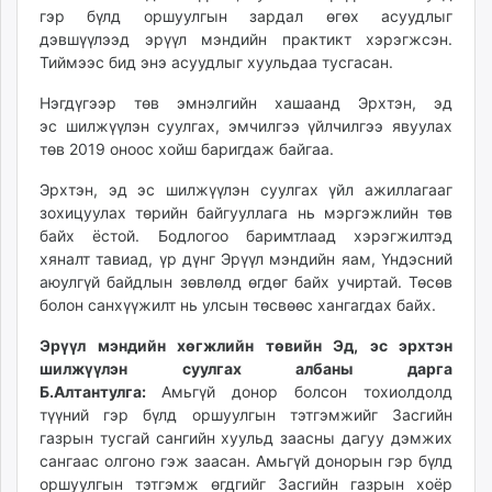
гэр бүлд оршуулгын зардал өгөх асуудлыг
дэвшүүлээд эрүүл мэндийн практикт хэрэгжсэн.
Тиймээс бид энэ асуудлыг хуульдаа тусгасан.
Нэгдүгээр төв эмнэлгийн хашаанд Эрхтэн, эд
эс шилжүүлэн суулгах, эмчилгээ үйлчилгээ явуулах
төв 2019 оноос хойш баригдаж байгаа.
Эрхтэн, эд эс шилжүүлэн суулгах үйл ажиллагааг
зохицуулах төрийн байгууллага нь мэргэжлийн төв
байх ёстой. Бодлогоо баримтлаад хэрэгжилтэд
хяналт тавиад, үр дүнг Эрүүл мэндийн яам, Үндэсний
аюулгүй байдлын зөвлөлд өгдөг байх учиртай. Төсөв
болон санхүүжилт нь улсын төсвөөс хангагдах байх.
Эрүүл мэндийн хөгжлийн төвийн Эд, эс эрхтэн
шилжүүлэн суулгах албаны дарга
Б.Алтантулга:
Амьгүй донор болсон тохиолдолд
түүний гэр бүлд оршуулгын тэтгэмжийг Засгийн
газрын тусгай сангийн хуульд заасны дагуу дэмжих
сангаас олгоно гэж заасан. Амьгүй донорын гэр бүлд
оршуулгын тэтгэмж өгдгийг Засгийн газрын хоёр