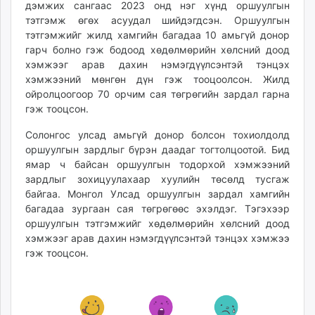
дэмжих сангаас 2023 онд нэг хүнд оршуулгын
тэтгэмж өгөх асуудал шийдэгдсэн. Оршуулгын
тэтгэмжийг жилд хамгийн багадаа 10 амьгүй донор
гарч болно гэж бодоод хөдөлмөрийн хөлсний доод
хэмжээг арав дахин нэмэгдүүлсэнтэй тэнцэх
хэмжээний мөнгөн дүн гэж тооцоолсон. Жилд
ойролцоогоор 70 орчим сая төгрөгийн зардал гарна
гэж тооцсон.
Солонгос улсад амьгүй донор болсон тохиолдолд
оршуулгын зардлыг бүрэн даадаг тогтолцоотой. Бид
ямар ч байсан оршуулгын тодорхой хэмжээний
зардлыг зохицуулахаар хуулийн төсөлд тусгаж
байгаа. Монгол Улсад оршуулгын зардал хамгийн
багадаа зургаан сая төгрөгөөс эхэлдэг. Тэгэхээр
оршуулгын тэтгэмжийг хөдөлмөрийн хөлсний доод
хэмжээг арав дахин нэмэгдүүлсэнтэй тэнцэх хэмжээ
гэж тооцсон.