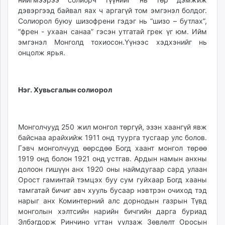
unuudur.mn
дэвэргээд байвал яах ч аргагүй том эмгэнэл болдог.
Солиорол буюу шизофрени гэдэг нь “шизо – бутлах”,
isee.mn
“френ - ухаан санаа” гэсэн утгатай грек үг юм. Ийм
mglradio.com
эмгэнэл Монголд тохиосон.Үүнээс хэдхэнийг нь
fact.mn
онцолж ярья.
itoim.mn
tumen.mn
shuum.mn
Нэг. Хувьсгалын солиорол
times.mn
tvmongolia.mn
mass.mn
Монголчууд 250 жил монгол төргүй, эзэн хаангүй явж
unegui.mn
байснаа арайхийж 1911 онд туурга тусгаар улс болов.
assa.mn
Гэвч монголчууд өөрсдөө Богд хаант монгол төрөө
1919 онд болон 1921 онд устгав. Ардын намын анхны
toim.mn
долоон гишүүн анх 1920 оны наймдугаар сард улаан
tac.mn
Орост гаминтай тэмцэх буу сум гуйхаар Богд хааны
paparazzi.mn
тамгатай бичиг авч хууль бусаар нэвтрэн очиход тэд
unread.today
нарыг анх Коминтерний алс дорнодын газрын Түвд
монголын хэлтсийн нарийн бичгийн дарга буриад
Элбэгдорж Ринчино угтан уулзаж Зөвлөлт Оросын