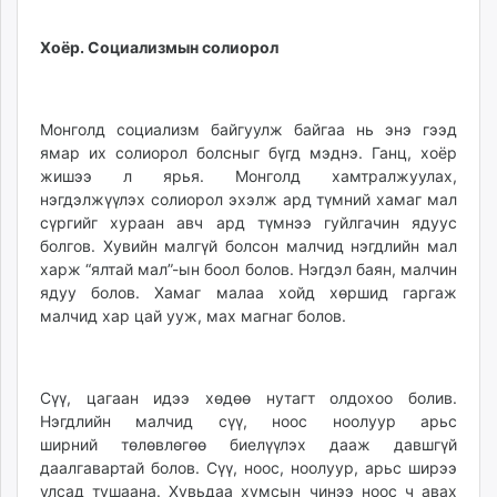
Хоёр. Социализмын солиорол
Монголд социализм байгуулж байгаа нь энэ гээд
ямар их солиорол болсныг бүгд мэднэ. Ганц, хоёр
жишээ л ярья. Монголд хамтралжуулах,
нэгдэлжүүлэх солиорол эхэлж ард түмний хамаг мал
сүргийг хураан авч ард түмнээ гуйлгачин ядуус
болгов. Хувийн малгүй болсон малчид нэгдлийн мал
харж “ялтай мал”-ын боол болов. Нэгдэл баян, малчин
ядуу болов. Хамаг малаа хойд хөршид гаргаж
малчид хар цай ууж, мах магнаг болов.
Сүү, цагаан идээ хөдөө нутагт олдохоо болив.
Нэгдлийн малчид сүү, ноос ноолуур арьс
ширний төлөвлөгөө биелүүлэх дааж давшгүй
даалгавартай болов. Сүү, ноос, ноолуур, арьс ширээ
улсад тушаана. Хувьдаа хумсын чинээ ноос ч авах