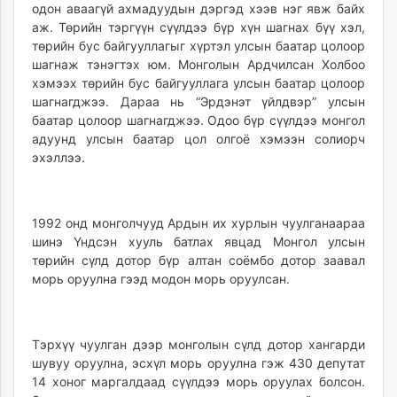
одон аваагүй ахмадуудын дэргэд хээв нэг явж байх
аж. Төрийн тэргүүн сүүлдээ бүр хүн шагнах бүү хэл,
төрийн бус байгууллагыг хүртэл улсын баатар цолоор
шагнаж тэнэгтэх юм. Монголын Ардчилсан Холбоо
хэмээх төрийн бус байгууллага улсын баатар цолоор
шагнагджээ. Дараа нь “Эрдэнэт үйлдвэр” улсын
баатар цолоор шагнагджээ. Одоо бүр сүүлдээ монгол
адуунд улсын баатар цол олгоё хэмээн солиорч
эхэллээ.
1992 онд монголчууд Ардын их хурлын чуулганаараа
шинэ Үндсэн хууль батлах явцад Монгол улсын
төрийн сүлд дотор бүр алтан соёмбо дотор заавал
морь оруулна гээд модон морь оруулсан.
Тэрхүү чуулган дээр монголын сүлд дотор хангарди
шувуу оруулна, эсхүл морь оруулна гэж 430 депутат
14 хоног маргалдаад сүүлдээ морь оруулах болсон.