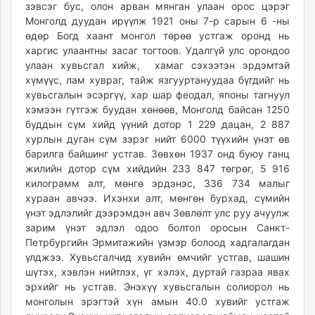
зэвсэг бус, олон арван мянган улаан орос цэрэг
Монголд дуудан ирүүлж 1921 оны 7-р сарын 6 -ны
өдөр Богд хаант монгол төрөө устгаж оронд нь
харгис улаантны засаг тогтоов. Удалгүй улс орондоо
улаан хувьсгал хийж, хамаг сэхээтэн эрдэмтэй
хүмүүс, лам хувраг, тайж язгууртануудаа бүгдийг нь
хувьсгалын эсэргүү, хар шар феодал, японы тагнуул
хэмээн гүтгэж буудан хөнөөв, Монголд байсан 1250
буддын сүм хийд үүний дотор 1 229 дацан, 2 887
хурлын дуган сүм зэрэг нийт 6000 түүхийн үнэт өв
барилга байшинг устгав. Зөвхөн 1937 онд буюу ганц
жилийн дотор сүм хийдийн 233 847 төгрөг, 5 916
килограмм алт, мөнгө эрдэнэс, 336 734 малыг
хураан авчээ. Ихэнхи алт, мөнгөн бурхад, сүмийн
үнэт эдлэлийг дээрэмдэн авч Зөвлөлт улс руу ачуулж
зарим үнэт эдлэл одоо болтол оросын Санкт-
Петрбургийн Эрмитажийн үзмэр болоод хадгалагдан
үлджээ. Хувьсгалчид хувийн өмчийг устгав, шашин
шүтэх, хэвлэн нийтлэх, үг хэлэх, дуртай газраа явах
эрхийг нь устгав. Энэхүү хувьсгалын солиорол нь
монголын эрэгтэй хүн амын 40.0 хувийг устгаж