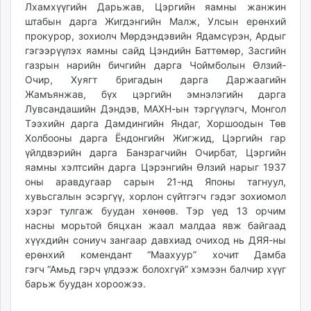
Лхамхүүгийн Дарьжав, Цэргийн яамны жанжин
штабын дарга Жигдэнгийн Малж, Улсын ерөнхий
прокурор, зохиолч Мөрдэндэвийн Ядамсүрэн, Ардыг
гэгээрүүлэх яамны сайд Цэндийн Баттөмөр, Засгийн
газрын нарийн бичгийн дарга Чоймболын Өлзий-
Очир, Хуягт бригадын дарга Даржаагийн
Жамъянжав, бүх цэргийн эмнэлэгийн дарга
Лувсандашийн Дэндэв, МАХН-ын тэргүүлэгч, Монгол
Тээхийн дарга Дамдингийн Яндаг, Хоршоодын Төв
Холбооны дарга Ёндонгийн Жигжид, Цэргийн гар
үйлдвэрийн дарга Банзрагчийн Очирбат, Цэргийн
яамны хэлтсийн дарга Цэрэнгийн Өлзий нарыг 1937
оны аравдугаар сарын 21-нд Японы тагнуул,
хувьсгалын эсэргүү, хорлон сүйтгэгч гэдэг зохиомол
хэрэг тулгаж буудан хөнөөв. Тэр үед 13 орчим
насны морьтой бяцхан жаал малдаа явж байгаад
хүүхдийн сониуч зангаар давхиад очиход нь ДЯЯ-ны
ерөнхий комендант “Маахуур” хочит Дамба
гэгч “Амьд гэрч үлдээж болохгүй” хэмээн балчир хүүг
барьж буудан хороожээ.