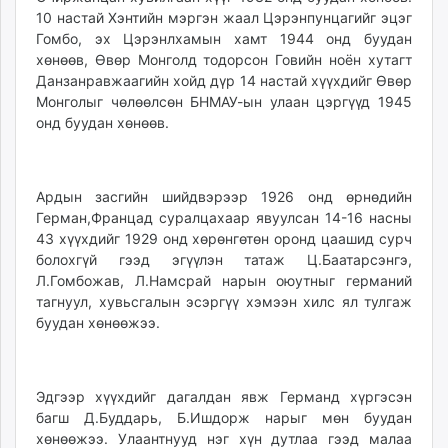
10 настай Хэнтийн мэргэн жаал Цэрэнпунцагийг эцэг
Гомбо, эх Цэрэнлхамын хамт 1944 онд буудан
хөнөөв, Өвөр Монголд тодорсон Говийн ноён хутагт
Данзанравжаагийн хойд дүр 14 настай хүүхдийг Өвөр
Монголыг чөлөөлсөн БНМАУ-ын улаан цэргүүд 1945
онд буудан хөнөөв.
Ардын засгийн шийдвэрээр 1926 онд өрнөдийн
Герман,Францад суралцахаар явуулсан 14-16 насны
43 хүүхдийг 1929 онд хөрөнгөтөн оронд цаашид сурч
болохгүй гээд эгүүлэн татаж Ц.Баатарсэнгэ,
Л.Гомбожав, Л.Намсрай нарын оюутныг германий
тагнуул, хувьсгалын эсэргүү хэмээн хилс ял тулгаж
буудан хөнөөжээ.
Эдгээр хүүхдийг дагалдан явж Германд хүргэсэн
багш Д.Буддарь, Б.Ишдорж нарыг мөн буудан
хөнөөжээ. Улаантнууд нэг хүн дутлаа гээд малаа