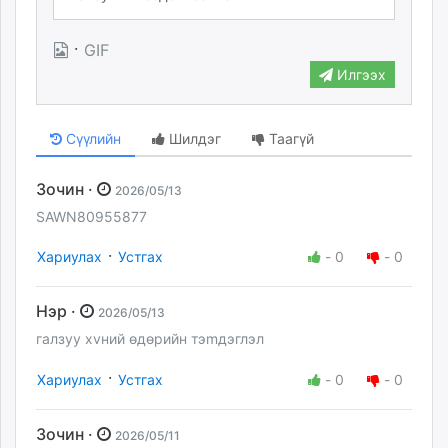
·
GIF
Илгээх
Сүүлийн
Шилдэг
Таагүй
Зочин ·
2026/05/13
SAWN80955877
·
Хариулах
Устгах
-
0
-
0
Hэp ·
2026/05/13
гaлзуу xvний өдөpийн тэmдэглэл
·
Хариулах
Устгах
-
0
-
0
Зочин ·
2026/05/11