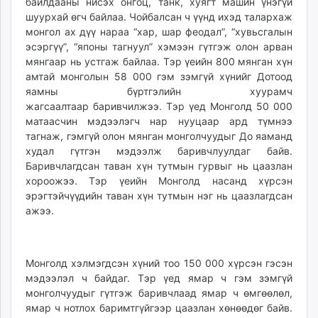
байлдааны нисэх онгоц, танк, хуягт машин үнэгүй
шуурхай өгч байлаа. Чойбалсан ч үүнд ихэд талархаж
монгол ах дүү нараа “хар, шар феодал”, “хувьсгалын
эсэргүү”, “японы тагнуул” хэмээн гүтгэж олон арван
мянгаар нь устгаж байлаа. Тэр үеийн 800 мянган хүн
амтай монголын 58 000 гэм зэмгүй хүнийг Дотоод
яамны бүртгэлийн хуурамч
жагсаалтаар баривчилжээ. Тэр үед Монголд 50 000
матаасчин мэдээлэгч нар нууцаар ард түмнээ
тагнаж, гэмгүй олон мянган монголчуудыг До яаманд
худал гүтгэн мэдээлж баривчлуулдаг байв.
Баривчлагдсан таван хүн тутмын гурвыг нь цаазлан
хороожээ. Тэр үеийн Монголд насанд хүрсэн
эрэгтэйчүүдийн таван хүн тутмын нэг нь цаазлагдсан
ажээ.
Монголд хэлмэгдсэн хүний тоо 150 000 хүрсэн гэсэн
мэдээлэл ч байдаг. Тэр үед ямар ч гэм зэмгүй
монголчуудыг гүтгэж баривчлаад ямар ч өмгөөлөл,
ямар ч нотлох баримтгүйгээр цаазлан хөнөөдөг байв.