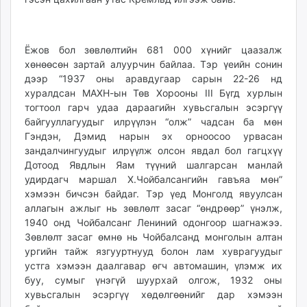
Ёжов бол зөвлөлтийн 681 000 хүнийг цаазалж
хөнөөсөн зартай алуурчин байлаа. Тэр үеийн сонин
дээр “1937 оны аравдугаар сарын 22-26 нд
хуралдсан МАХН-ын Төв Хорооны III Бүгд хурлын
тогтоол гарч удаа дараагийн хувьсгалын эсэргүү
байгууллагуудыг илрүүлэн “олж” чадсан ба мөн
Гэндэн, Дэмид нарын эх орноосоо урвасан
зандалчингуудыг илрүүлж олсон явдал бол гагцхүү
Дотоод Явдлын Яам түүний шалгарсан манлай
удирдагч маршал Х.Чойбалсангийн гавъяа мөн”
хэмээн бичсэн байдаг. Тэр үед Монголд явуулсан
аллагын ажлыг нь зөвлөлт засаг “өндрөөр” үнэлж,
1940 онд Чойбалсанг Лениний одонгоор шагнажээ.
Зөвлөлт засаг өмнө нь Чойбалсанд монголын алтан
ургийн тайж язгууртнууд болон лам хуврагуудыг
устга хэмээн даалгавар өгч автомашин, үлэмж их
буу, сумыг үнэгүй шуурхай олгож, 1932 оны
хувьсгалын эсэргүү хөдөлгөөнийг дар хэмээн