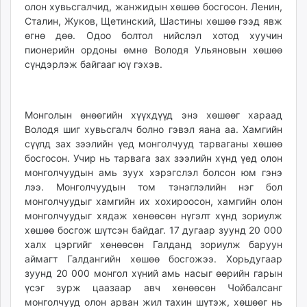
олон хувьсгалчид, жанжидын хөшөө босгосон. Ленин,
Сталин, Жуков, Щетинский, Шастины хөшөө гээд явж
өгнө дөө. Одоо болтол нийслэл хотод хуучин
пионерийн ордоны өмнө Володя Ульяновын хөшөө
сүндэрлэж байгааг юү гэхэв.
Монголын өнөөгийн хүүхдүүд энэ хөшөөг хараад
Володя шиг хувьсгалч болно гэвэл яана аа. Хамгийн
сүүлд зах зээлийн үед монголчууд тарваганы хөшөө
босгосон. Учир нь тарвага зах зээлийн хүнд үед олон
монголчуудын амь зуух хэрэгслэл болсон юм гэнэ
лээ. Монголчуудын том тэнэглэлийн нэг бол
монголчуудыг хамгийн их хохироосон, хамгийн олон
монголчуудыг хядаж хөнөөсөн нүгэлт хүнд зориулж
хөшөө босгож шүтсэн байдаг. 17 дугаар зуунд 20 000
халх цэргийг хөнөөсөн Галданд зориулж баруун
аймагт Галдангийн хөшөө босгожээ. Хорьдугаар
зуунд 20 000 монгол хүний амь насыг өөрийн гарын
үсэг зурж цаазаар авч хөнөөсөн Чойбалсанг
монголчууд олон арван жил тахин шүтэж, хөшөөг нь