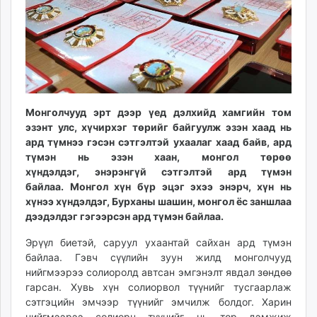
ikon.mn
mnb.mn
Livetv.mn
Eguur.mn
24tsag.mn
shuud.mn
Монголчууд эрт дээр үед дэлхийд хамгийн том
eagle.mn
эзэнт улс, хүчирхэг төрийг байгуулж эзэн хаад нь
ergelt.mn
ард түмнээ гэсэн сэтгэлтэй ухаалаг хаад байв, ард
zarig.mn
түмэн нь эзэн хаан, монгол төрөө
today.mn
хүндэлдэг, энэрэнгүй сэтгэлтэй ард түмэн
байлаа. Монгол хүн бүр эцэг эхээ энэрч, хүн нь
zuv.mn
хүнээ хүндэлдэг, Бурханы шашин, монгол ёс заншлаа
mminfo.mn
дээдэлдэг гэгээрсэн ард түмэн байлаа.
ugluu.mn
urlag.mn
Эрүүл биетэй, саруул ухаантай сайхан ард түмэн
байлаа. Гэвч сүүлийн зуун жилд монголчууд
unen.mn
нийгмээрээ солиоролд автсан эмгэнэлт явдал зөндөө
asu.mn
гарсан. Хувь хүн солиорвол түүнийг тусгаарлаж
shudarga.mn
сэтгэцийн эмчээр түүнийг эмчилж болдог. Харин
shuurhai.mn
нийгмээрээ солиорч түүнийг нь төр дэмжиж