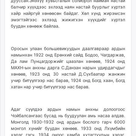
дууссан.Энэхүү хувьсгалын солиорол найман настай
балчир хүүхдээс эхлээд наян настай буурлыг хүртэл
хайр найргүй хөнөөсөн байдаг. Хөл хүнд жирэмсэн
эмэгтэйгээс эхлээд жижигхэн хүүхдийг хүртэл
буудан хөнөөж байлаа.
Оросын улаан большевикуудын даалгавраар ардын
намынхан 1922 онд Ерөнхий сайд Бодоо, Чагдаржав,
Да лам Пунцагдоржийг цаазлан хөнөөв, 1924 онд
МАХН-ын анхны дарга С.Данзан нарын удирдагчдыг
хөнөөв, 1923 онд 30 настай Д.Сүхбаатар жанжин
учир битүүлгээр нас барав, 1924 онд Богд хаан, Богд
хатан нар учир битүүлгээр нас барав.
Адаг сүүлдээ ардын намын анхны долоогоос
Чойбалсангаас бусад нь буудуулан амь насаа алдав.
Монголд 1930-1932 онд ардын бослого гарч 6000
монгол хүнийг буудан хөнөөв. 1933 онд Лхүмбийн
хэрэг гэгч, 1934 оноос хамба хутагтуудын хэрэг,