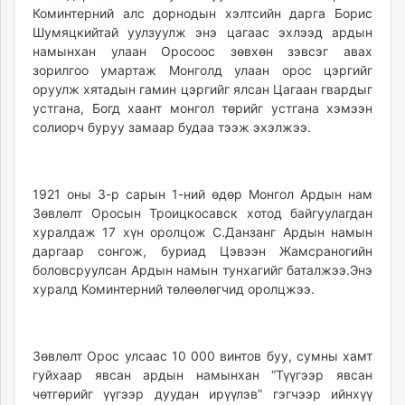
Коминтерний алс дорнодын хэлтсийн дарга Борис
Шумяцкийтай уулзуулж энэ цагаас эхлээд ардын
намынхан улаан Оросоос зөвхөн зэвсэг авах
зорилгоо умартаж Монголд улаан орос цэргийг
оруулж хятадын гамин цэргийг ялсан Цагаан гвардыг
устгана, Богд хаант монгол төрийг устгана хэмээн
солиорч буруу замаар будаа тээж эхэлжээ.
1921 оны 3-р сарын 1-ний өдөр Монгол Ардын нам
Зөвлөлт Оросын Троицкосавск хотод байгуулагдан
хуралдаж 17 хүн оролцож С.Данзанг Ардын намын
даргаар сонгож, буриад Цэвээн Жамсраногийн
боловсруулсан Ардын намын тунхагийг баталжээ.Энэ
хуралд Коминтерний төлөөлөгчид оролцжээ.
Зөвлөлт Орос улсаас 10 000 винтов буу, сумны хамт
гуйхаар явсан ардын намынхан “Түүгээр явсан
чөтгөрийг үүгээр дуудан ирүүлэв” гэгчээр ийнхүү