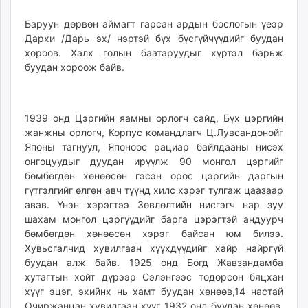
Баруун дөрвөн аймагт гарсан ардын бослогын үеэр
Дархи /Дарь эх/ нэртэй бүх бүсгүйчүүдийг буудан
хороов. Халх голын баатаруудыг хүртэл барьж
буудан хороож байв.
1939 онд Цэргийн яамны орлогч сайд, Бүх цэргийн
жанжны орлогч, Корпус командлагч Ц.Лувсандонойг
Японы тагнуул, Японоос рациар байлдааны нисэх
онгоцуудыг дуудан ирүүлж 90 монгол цэргийг
бөмбөгдөн хөнөөсөн гэсэн орос цэргийн даргын
гүтгэлгийг өлгөн авч түүнд хилс хэрэг тулгаж цаазаар
авав. Үнэн хэрэгтээ Зөвлөлтийн нисгэгч нар зуу
шахам монгол цэргүүдийг барга цэрэгтэй андуурч
бөмбөгдөн хөнөөсөн хэрэг байсан юм билээ.
Хувьсгалчид хувилгаан хүүхдүүдийг хайр найргүй
буудан алж байв. 1925 онд Богд Жавзандамба
хутагтын хойт дүрээр Сэлэнгээс тодорсон бяцхан
хүүг эцэг, эхийнх нь хамт буудан хөнөөв,14 настай
Очиржанцан хувилгаан хүүг 1932 онд буудан хөнөөв.