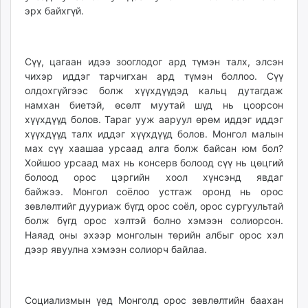
эрх байхгүй.
Сүү, цагаан идээ зооглодог ард түмэн талх, элсэн
чихэр иддэг тарчигхан ард түмэн боллоо. Сүү
олдохгүйгээс болж хүүхдүүдэд кальц дутагдаж
намхан биетэй, өсөлт муутай шүд нь цоорсон
хүүхдүүд болов. Тараг ууж ааруул өрөм иддэг иддэг
хүүхдүүд талх иддэг хүүхдүүд болов. Монгол малын
мах сүү хаашаа урсаад алга болж байсан юм бол?
Хойшоо урсаад мах нь консерв болоод сүү нь цөцгий
болоод орос цэргийн хоол хүнсэнд явдаг
байжээ. Монгол соёлоо устгаж оронд нь орос
зөвлөлтийг дууриаж бүгд орос соёл, орос сургуультай
болж бүгд орос хэлтэй болно хэмээн солиорсон.
Наяад оны эхээр монголын төрийн албыг орос хэл
дээр явуулна хэмээн солиорч байлаа.
Социализмын үед Монголд орос зөвлөлтийн баахан