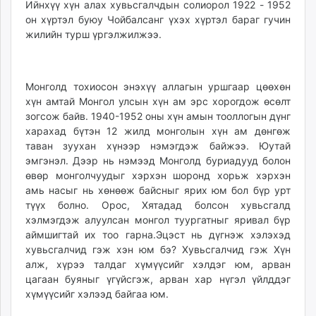
Ийнхүү хүн алах хувьсгалчдын солиорол 1922 - 1952
он хүртэл буюу Чойбалсанг үхэх хүртэл бараг гучин
жилийн турш үргэлжилжээ.
Монголд тохиосон энэхүү аллагын уршгаар цөөхөн
хүн амтай Монгол улсын хүн ам эрс хорогдож өсөлт
зогсож байв. 1940-1952 оны хүн амын тооллогын дүнг
харахад бүтэн 12 жилд монголын хүн ам дөнгөж
таван зуухан хүнээр нэмэгдэж байжээ. Юутай
эмгэнэл. Дээр нь нэмээд Монголд буриадууд болон
өвөр монголчуудыг хэрхэн шоронд хорьж хэрхэн
амь насыг нь хөнөөж байсныг ярих юм бол бүр урт
түүх болно. Орос, Хятадад болсон хувьсгалд
хэлмэгдэж алуулсан монгол туургатныг яривал бүр
аймшигтай их тоо гарна.Эцэст нь дүгнэж хэлэхэд
хувьсгалчид гэж хэн юм бэ? Хувьсгалчид гэж Хүн
алж, хүрээ талдаг хүмүүсийг хэлдэг юм, арван
цагаан буяныг үгүйсгэж, арван хар нүгэл үйлддэг
хүмүүсийг хэлээд байгаа юм.