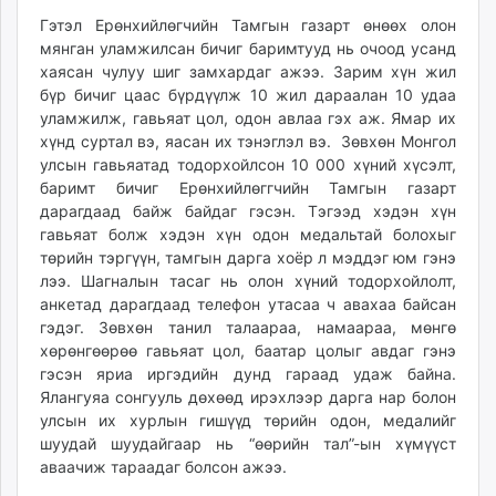
Гэтэл Ерөнхийлөгчийн Тамгын газарт өнөөх олон
мянган уламжилсан бичиг баримтууд нь очоод усанд
хаясан чулуу шиг замхардаг ажээ. Зарим хүн жил
бүр бичиг цаас бүрдүүлж 10 жил дараалан 10 удаа
уламжилж, гавьяат цол, одон авлаа гэх аж. Ямар их
хүнд суртал вэ, яасан их тэнэглэл вэ. Зөвхөн Монгол
улсын гавьяатад тодорхойлсон 10 000 хүний хүсэлт,
баримт бичиг Ерөнхийлөггчийн Тамгын газарт
дарагдаад байж байдаг гэсэн. Тэгээд хэдэн хүн
гавьяат болж хэдэн хүн одон медальтай болохыг
төрийн тэргүүн, тамгын дарга хоёр л мэддэг юм гэнэ
лээ. Шагналын тасаг нь олон хүний тодорхойлолт,
анкетад дарагдаад телефон утасаа ч авахаа байсан
гэдэг. Зөвхөн танил талаараа, намаараа, мөнгө
хөрөнгөөрөө гавьяат цол, баатар цолыг авдаг гэнэ
гэсэн яриа иргэдийн дунд гараад удаж байна.
Ялангуяа сонгууль дөхөөд ирэхлээр дарга нар болон
улсын их хурлын гишүүд төрийн одон, медалийг
шуудай шуудайгаар нь “өөрийн тал”-ын хүмүүст
аваачиж тараадаг болсон ажээ.