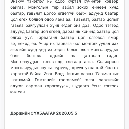
Энэхүү тэнэглэл нь одоо хүртэл хүчинтэй хэвээр
байгаа. Монголын төр авбал зохих өчнөөн хүнд
баатар, гавьяат цолоо өгдөггүй байж адуунд баатар
цол өгөх болвол одоо яана аа.. Гавьяат, баатар цолыг
гавьяа байгуулсан хүнд өгдөг биз дээ. Одоо тэгээд
адуунд баатар цол өгөөд, дараа нь хонинд баатар цол
олгох уу?. Тарваганд баатар цол олговол ямар
вэ, нөхөд өө. Учир нь тарвага бол монголчуудад зах
зээлийн хүнд үед их хэрэг болж олон монголчуудыг
баян болгож гэдсийг нь цатгасан гэдэг.
Монголчуудын тэнэглэлд хязгаар алга. Солиорсон
монголчуудыг юуны түрүүнд эрүүл ухаантай болгох
хэрэгтэй байна. Эзэн Богд Чингис хааны “Гавьяатныг
шагнамой. Гэмтэнийг гэсгээмой” гэсэн зарлигийг
эдүгээ сэргээн хэрэгжүүлж, шударга ёсыг тогтоох
юм сан.
Доржийн СҮХБААТАР 2026.05.5