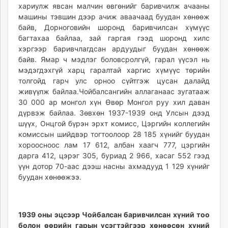
хариулж явсан малчин өвгөнийг баривчилж ачааны
машины тэвшин дээр ачиж аваачаад буудан хөнөөж
байв, Дорноговийн шоронд баривчилсан хүмүүс
багтахаа байлаа, зай гаргая гээд шоронд хилс
хэргээр баривчлагдсан ардуудыг буудан хөнөөж
байв. Ямар ч мэдлэг боловсролгүй, гарал үүсэл нь
мэдэгдэхгүй харц гаралтай харгис хүмүүс төрийн
толгойд гарч улс орноо сүйтгэж цусан далайд
живүүлж байлаа.Чойбалсангийн аллаганаас зугатааж
30 000 ар монгол хүн Өвөр Монгол руу хил даван
дүрвэж байлаа. Зөвхөн 1937-1939 онд Улсын дээд
шүүх, Онцгой бүрэн эрхт комисс, Цэргийн коллегийн
комиссын шийдвэр тогтоолоор 28 185 хүнийг буудан
хороосноос лам 17 612, албан хаагч 777, цэргийн
дарга 412, цэрэг 305, буриад 2 966, хасаг 552 гээд
үүн дотор 70-аас дээш насны ахмадууд 1 129 хүнийг
буудан хөнөөжээ.
1939 оны эцсээр Чойбалсан баривчилсан хүний тоо
болон өөрийн гарын үсэгтэйгээр хөнөөсөн хүний