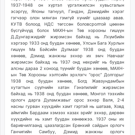
1937-1948 он хүртэл үргэлжилсэн хувьсгалын
эсэргүү, Японы тагнуул, Гэндэн, Дэмидийн хэрэг
гэгчээр олон мянган гэмгүй хүнийг цаазаар авав.
КУТВ болоод НДС төгссөн боловсролтой цөөхөн
бүсгүйчүүд болох МАХН-ын Төв хорооны гишүүн
Д.Дунгаржидийг жирэмсэн байхад нь Лхүмбийн
хэргээр 1933 онд буудан хөнөөв, Улсын Бага Хурлын
гишүүн Ма Бэйсийн Дулмааг 1938 онд буудан
хөнөөв, Дэмид жанжны эхнэр их эмч Навчааг
жирэмсэн байхад нь 1937 онд нөхрийг нь буудан
алсны дараа 2 хоноод түүнийг буудан хөнөөв, МАХН-
ын Төв Хорооны хэлтсийн эрхлэгч “орос” Долгорыг
1938 онд буудан хөнөөв, Богд Жавзундамбын
хутагтын сүүлчийн хатан Гэнэпилийг жирэмсэн
байхад нь 1938 онд буудан хөнөөв, Монгол тээхийн
орлогч дарга Дуламжавыг орос эхнэр Валя, 2-4
насны гурван хүүхдийн хамт гэртэй нь шатаав, Ховд
аймгийн Бардаам хэмээх казах эрийг эхнэр, дөрвөн
хүүхдийнх нь хамт буудан хөнөөжээ. 1937 оны их
баривчилгаанд цаазлагдсан Ерөнхий сайдын орлогч
Ганчигийн Самбуу, Дэмид жанжны орлогч