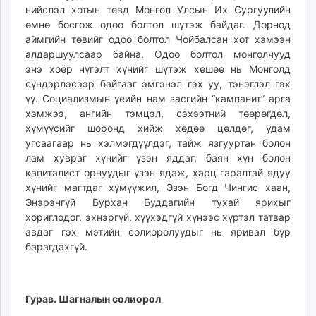
нийслэл хотын төвд Монгол Улсын Их Сургуулийн
өмнө босгож одоо болтол шүтэж байдаг. Дорнод
аймгийн төвийг одоо болтол Чойбалсан хот хэмээн
алдаршуулсаар байна. Одоо болтол монголчууд
энэ хоёр нүгэлт хүнийг шүтэж хөшөө нь Монголд
сүндэрлэсээр байгааг эмгэнэл гэх уу, тэнэглэл гэх
үү. Социализмын үеийн нам засгийн “кампанит” арга
хэмжээ, ангийн тэмцэл, сэхээтний төөрөгдөл,
хүмүүсийг шоронд хийж хөдөө цөлдөг, удам
угсаагаар нь хэлмэгдүүлдэг, тайж язгууртан болон
лам хувраг хүнийг үзэн яддаг, баян хүн болон
капиталист орнуудыг үзэн ядаж, харц гаралтай ядуу
хүнийг магтдаг хүмүүжил, Эзэн Богд Чингис хаан,
Энэрэнгүй Бурхан Буддагийн тухай ярихыг
хориглодог, эхнэргүй, хүүхэдгүй хүнээс хүртэл татвар
авдаг гэх мэтийн солиоролуудыг нь яривал бүр
барагдахгүй.
Гурав. Шагналын солиорол