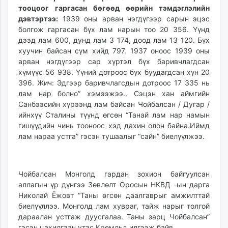
тооцоог гаргасан бөгөөд өөрийн тэмдэглэлийн
дэвтэртээ:
1939 оны арван нэгдүгээр сарын эцэс
болгож гаргасан бүх лам нарын тоо 20 356. Үүнд
дээд лам 600, дунд лам 3 174, доод лам 13 120. Бүх
хуучин байсан сүм хийд 797. 1937 оноос 1939 оны
арван нэгдүгээр сар хүртэл бүх баривчлагдсан
хүмүүс 56 938. Үүний дотроос бүх буудагдсан хүн 20
396. Жич: Эдгээр баривчлагсдын дотроос 17 335 нь
лам нар болно” хэмээжээ.. Сэцэн хан аймгийн
Санбээсийн хүрээнд лам байсан Чойбалсан / Дугар /
ийнхүү Сталины түүнд өгсөн “Танай лам нар намын
гишүүдийн чинь тооноос хэд дахин олон байна.Иймд
лам нараа устга” гэсэн тушаалыг “сайн” биелүүлжээ.
Чойбалсан Монголд гардан зохион байгуулсан
аллагын үр дүнгээ Зөвлөлт Оросын НКВД -ын дарга
Николай Ёжовт “Таны өгсөн даалгаврыг амжилттай
биелүүллээ. Монголд лам хувраг, тайж нарыг толгой
дараалан устгаж дуусгалаа. Таны зарц Чойбалсан”
гэсэн цахилгаан утас Кремльд илгээж байв.