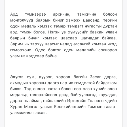
Ард түмнээрээ архичин, тамхичин болсон
монголчууд баярын бичиг хэмээх цаасанд, төрийн
одон медаль хэмээх төмөр тэмдэгт нугасгүй дуртай
ард түмэн болов. Нэгэн үе хүмүүсийг баахан улаан
баярын бичиг хэмээх цаасаар шагнадаг байлаа.
Зарим нь тэрхүү цаасыг надад өгсөнгүй хэмээн ихэд
гоморхоно. Одоо болтол одон медалийн солиорол
улам нэмэгдсээр байна.
Эдүгээ сум, дүүрэг, хороод багийн Засаг дарга,
ахмадын хорооны дарга нар их гомдолтой байдаг юм
билээ. Тэд өндөр настан болон өөр олон хүнийг одон
медальд тодорхойлоод дээд байгууллагад явуулдаг,
дараа нь аймаг, нийслэлийн Иргэдийн Төлөөлөгчдийн
Хурал Монгол улсын Ерөнхийлөгчийн Тамгын газарт
уламжилдаг ажээ.