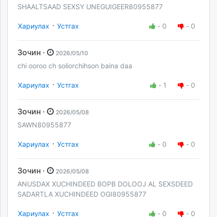
SHAALTSAAD SEXSY UNEGUIGEER80955877
·
Хариулах
Устгах
-
0
-
0
Зочин ·
2026/05/10
chi ooroo ch soliorchihson baina daa
·
Хариулах
Устгах
-
1
-
0
Зочин ·
2026/05/08
SAWN80955877
·
Хариулах
Устгах
-
0
-
0
Зочин ·
2026/05/08
ANUSDAX XUCHINDEED BOPB DOLOOJ AL SEXSDEED
SADARTLA XUCHINDEED OGI80955877
·
Хариулах
Устгах
-
0
-
0