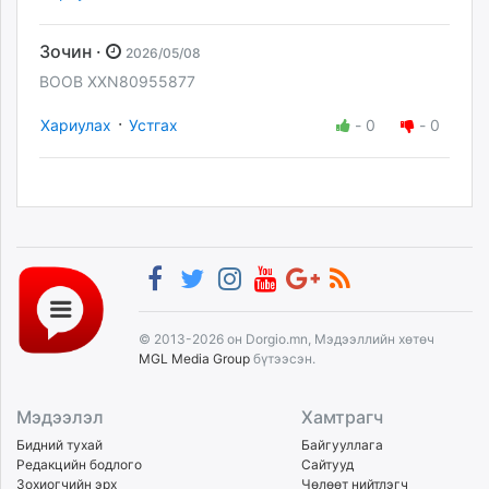
Зочин ·
2026/05/08
BOOB XXN80955877
·
Хариулах
Устгах
-
0
-
0
© 2013-2026 он Dorgio.mn, Мэдээллийн хөтөч
MGL Media Group
бүтээсэн.
Мэдээлэл
Хамтрагч
Бидний тухай
Байгууллага
Редакцийн бодлого
Сайтууд
Зохиогчийн эрх
Чөлөөт нийтлэгч