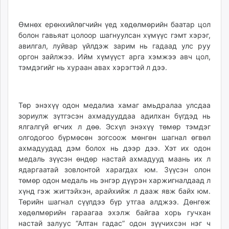
Өмнөх ерөнхийлөгчийн үед хөдөлмөрийн баатар цол
болон гавьяат цолоор шагнуулсан хүмүүс гэмт хэрэг,
авилгал, луйвар үйлдэж зарим нь гадаад улс руу
оргон зайлжээ. Ийм хүмүүст арга хэмжээ авч цол,
тэмдэгийг нь хураан авах хэрэгтэй л дээ.
Төр энэхүү одон медалиа хамаг амьдралаа улсдаа
зориулж зүтгэсэн ахмадууддаа адилхан бүгдэд нь
ялгалгүй өгчих л дөө. Эсхүл энэхүү төмөр тэмдэг
олгодогоо бүрмөсөн зогсоож мөнгөн шагнал өгвөл
ахмадуудад дэм болох нь дээр дээ. Хэт их одон
медаль зүүсэн өндөр настай ахмадууд маань их л
ядаргаатай зовлонтой харагдах юм. Зүүсэн олон
төмөр одон медаль нь энгэр дүүрэн харжигналдаад л
хүнд гэж жигтэйхэн, арайхийж л дааж явж байх юм.
Төрийн шагнал сүүлдээ бүр утгаа алджээ. Дөнгөж
хөдөлмөрийн гараагаа эхэлж байгаа хорь гучхан
настай залуус “Алтан гадас” одон зүүчихсэн нэг ч