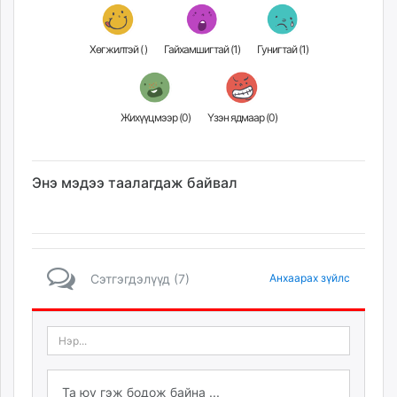
Хөгжилтэй (
)
Гайхамшигтай (
1
)
Гунигтай (
1
)
Жихүүцмээр (
0
)
Үзэн ядмаар (
0
)
Энэ мэдээ таалагдаж байвал
Сэтгэгдэлүүд (7)
Анхаарах зүйлс