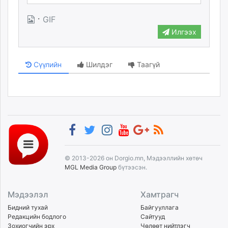
·
GIF
Илгээх
Сүүлийн
Шилдэг
Таагүй
© 2013-2026 он Dorgio.mn, Мэдээллийн хөтөч
MGL Media Group
бүтээсэн.
Мэдээлэл
Хамтрагч
Бидний тухай
Байгууллага
Редакцийн бодлого
Сайтууд
Зохиогчийн эрх
Чөлөөт нийтлэгч