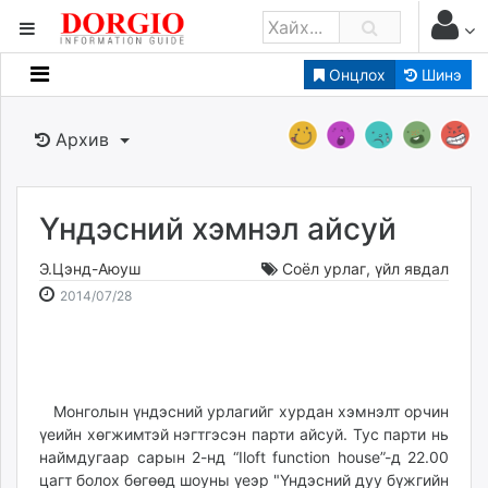
Онцлох
Шинэ
Мэдээллийн
Зар мэдээллийн
Архив
Банк санхүү
Бизнес ААН
Төрийн
Үндэсний хэмнэл айсуй
Нийслэлийн
Э.Цэнд-Аюуш
Соёл урлаг
,
үйл явдал
2014-
2026-
2014/07/28
dorgio.mn
07-
08-
Gogo.mn
28
08
caak.mn
21:37:28
18:23:44
news.mn
Монголын үндэсний урлагийг хурдан хэмнэлт орчин
zindaa.mn
үеийн хөгжимтэй нэгтгэсэн парти айсуй. Тус парти нь
Baabar.mn
наймдугаар сарын 2-нд “Iloft function house”-д 22.00
tovch.mn
цагт болох бөгөөд шоуны үеэр "Үндэсний дуу бүжгийн