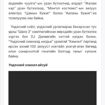
эрдмийн чуулгa"-ын уран бүтээлчид алдарт “Жалам
ikon.mn
хар” уран бүтээлээр, "
Монгол костюмс"-ын залуус
mnb.mn
электро “Цамын бүжиг” болон “Аалзны бүжиг”-ээ
Livetv.mn
толилуулах юм байна.
Eguur.mn
Үндэсний соёл, үндэсний урлагаараа бахархсан тус
24tsag.mn
үдэш “Шанз 3” хамтлагийнхан өөрсдийн уран бүтээлээ
shuud.mn
хүргэх бол DJ Дөлөөгийн сеттэй нэгдэх болно.
eagle.mn
"Үндэсний хэмнэлд нэгдье" уриатай “Хэмнэл” партинд
ergelt.mn
ирсэн эхний 100 залууст коктейл үнэгүй өгөх бөгөөд
zarig.mn
олон сонирхолтой гэнэтийн бэлгүүд таныг хүлээж
байна.
today.mn
zuv.mn
Үндэсний хэмнэл айсуй
mminfo.mn
ugluu.mn
urlag.mn
unen.mn
asu.mn
shudarga.mn
shuurhai.mn