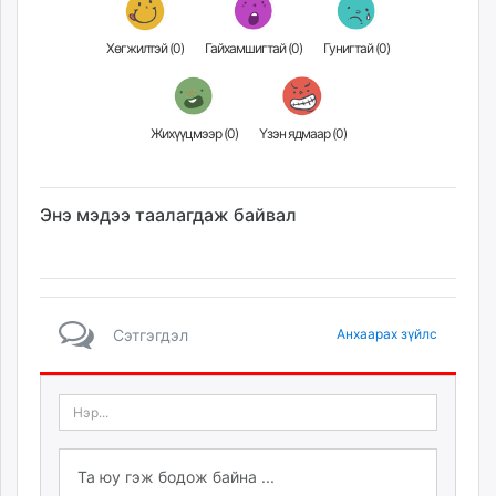
Хөгжилтэй (
0
)
Гайхамшигтай (
0
)
Гунигтай (
0
)
Жихүүцмээр (
0
)
Үзэн ядмаар (
0
)
Энэ мэдээ таалагдаж байвал
Сэтгэгдэл
Анхаарах зүйлс