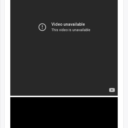
unuudur.mn
isee.mn
mglradio.com
fact.mn
itoim.mn
tumen.mn
shuum.mn
times.mn
tvmongolia.mn
mass.mn
unegui.mn
assa.mn
toim.mn
tac.mn
paparazzi.mn
unread.today