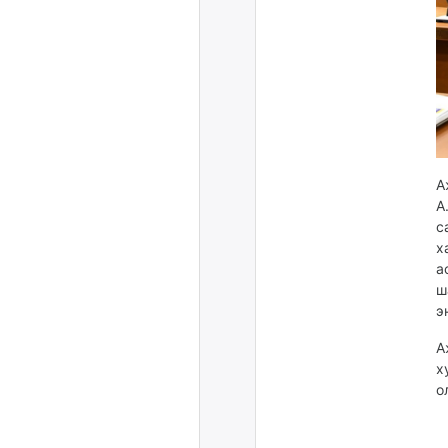
А
А
с
х
а
ш
э
А
х
о