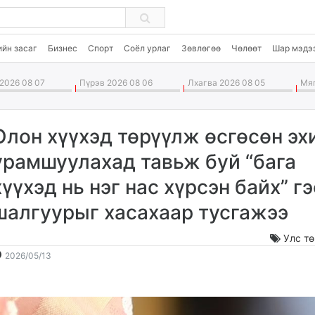
ийн засаг
Бизнес
Спорт
Соёл урлаг
Зөвлөгөө
Чөлөөт
Шар мэдэ
2026 08 07
Пүрэв 2026 08 06
Лхагва 2026 08 05
Мяг
Олон хүүхэд төрүүлж өсгөсөн эх
урамшуулахад тавьж буй “бага
хүүхэд нь нэг нас хүрсэн байх” г
шалгуурыг хасахаар тусгажээ
Улс т
2026-
2026-
2026/05/13
05-
08-
13
08
12:40:35
02:29:12