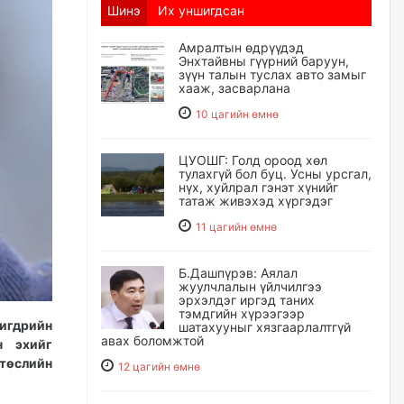
Шинэ
Их уншигдсан
Амралтын өдрүүдэд
Энхтайвны гүүрний баруун,
зүүн талын туслах авто замыг
хааж, засварлана
10 цагийн өмнө
ЦУОШГ: Голд ороод хөл
тулахгүй бол буц. Усны урсгал,
нүх, хуйлрал гэнэт хүнийг
татаж живэхэд хүргэдэг
11 цагийн өмнө
Б.Дашпүрэв: Аялал
жуулчлалын үйлчилгээ
эрхэлдэг иргэд таних
тэмдгийн хүрээгээр
чигдрийн
шатахууныг хязгаарлалтгүй
авах боломжтой
 эхийг
 төслийн
12 цагийн өмнө