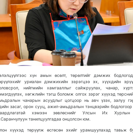
элэлцүүлгээс хүн амын өсөлт, төрөлтийг дэмжих бодлогод
өрүүлэхийг уриалан дэмжихийн зэрэгцээ эх, хүүхдийн эрү
оловсрол, нийгмийн хамгааллыг сайжруулах, чанар, хүрт
эмэгдүүлэх, хөгжлийн тэгш боломж олгох зэрэг хүүхэд төрсни
мьдралын чанарын асуудлыг цогцоор нь авч үзэх, залуу гэ
дийн засаг, орон сууц, ажил-амьдралын тэнцвэрийн бодлогоо
аардлагатай хэмээн зөвлөснийг Улсын Их Хурлын 
.Саранчулуун танилцуулгадаа онцолсон юм.
лон хүүхэд төрүүлж өсгөсөн эхийг урамшуулахад тавьж бу