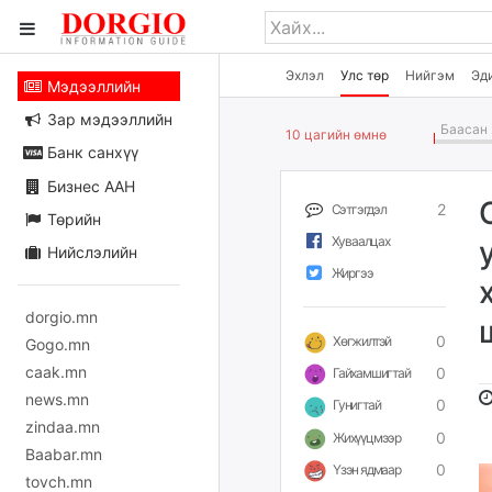
Эхлэл
Улс төр
Нийгэм
Эд
Мэдээллийн
Зар мэдээллийн
Баасан 
10 цагийн өмнө
Банк санхүү
Бизнес ААН
2
Сэтгэгдэл
Төрийн
Хуваалцах
Нийслэлийн
Жиргээ
dorgio.mn
0
Хөгжилтэй
Gogo.mn
caak.mn
0
Гайхамшигтай
news.mn
0
Гунигтай
zindaa.mn
0
Жихүүцмээр
Baabar.mn
0
Үзэн ядмаар
tovch.mn