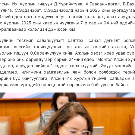
лсын Их Хурлын гишүүн Д.Үүрийнтуяа, Х.Баасанжаргал, Б.Бая
.Уянга, С.Эрдэнэбат, С.Эрдэнэболд нарын 2025 оны зургадуга
4-ний өдөр өргөн мэдүүлсэн уг төслийг хэлэлцэх, эсэх асуудл
х Хурлын 2025 оны хаврын чуулганы 7-р сарын 04-ний өдрийн
уралдаанаар хэлэлцэн дэмжсэн юм.
уулийн төслийг хэлэлцүүлэгт бэлтгэх, санал дүгнэлт боло
жлын хэсгийн танилцуулгыг тус ажлын хэсгийн ахлагч, У
урлын гишүүн О.Саранчулуун хийв. Ажлын хэсэг хоёр удаа ху
ээр энэ оны дөрөвдүгээр сарын 24-ний өдөр “Монгол Улсын хүн
одлого, асуудал шийдэл” сэдэвт хэлэлцүүлгийг Эрүүл мэндийн, 
өдөлмөр, нийгмийн хамгааллын яам болон холбогдох төрий
өрийн бус байгууллага, Улсын Их Хурлын гишүүд, салбарын 
удлаачид, иргэдийн оролцоотойгоор зохион байгуулсан байна.