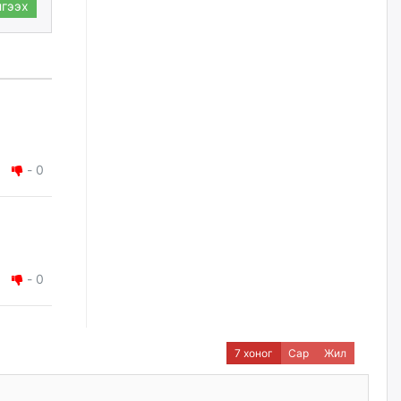
нийлүүлэх ажлыг сэргээх
гээх
ёстой
өчигдѳр
Худалдагч Н.Амарзаяа:
Дэлгүүрийн 32 хуудастай
өрийн дэвтэр долоо хоногт л
дүүрдэг
өчигдѳр
-
0
АИ-92 шатахууны нийлүүлэлт
тасралтгүй үргэлжилж байна
өчигдѳр
-
0
I ангийн цахим бүртгэл энэ
сарын 17-ноос эхэлнэ
өчигдѳр
7 хоног
Сар
Жил
Үндсэн хууль зөрчсөн
Х.Булгантуяа, үндэсний эв