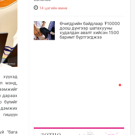
14 цагийн өмнө
Өчигдрийн байдлаар ₮10000
доош дүнгээр шатахууны
худалдан авалт хийсэн 1500
баримт бүртгэгджээ
14 цагийн өмнө
Шатахуун олголтыг 50,000
төгрөгөөр хязгаарласныг
нэмэгдүүлж 100,000 төгрөгт
хүргэхээр судалж байгаа
 хүүхэд
үл мэнд,
14 цагийн өмнө
ээмжийг
й дараах
Ц.Сандаг-Очир: COP17 ба
р бүлийг
COP31 хурлын уялдаа нь
Риогийн гурван конвенцын
р дэмжих
нэгдсэн хэрэгжилтийг ахиулах
гишүүн
чухал алхам болно
15 цагийн өмнө
й “бага