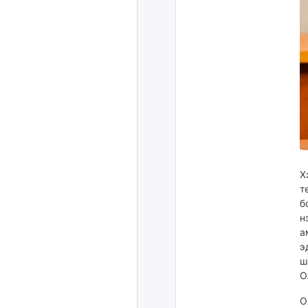
Х
т
б
н
а
э
ш
О
О