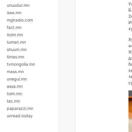
У
unuudur.mn
Б
isee.mn
2
mglradio.com
И
fact.mn
х
itoim.mn
Х
tumen.mn
а
shuum.mn
Х
times.mn
д
б
tvmongolia.mn
х
mass.mn
т
unegui.mn
с
assa.mn
toim.mn
tac.mn
paparazzi.mn
unread.today