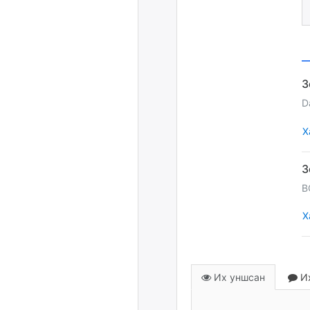
D
Х
B
Х
Их уншсан
Их