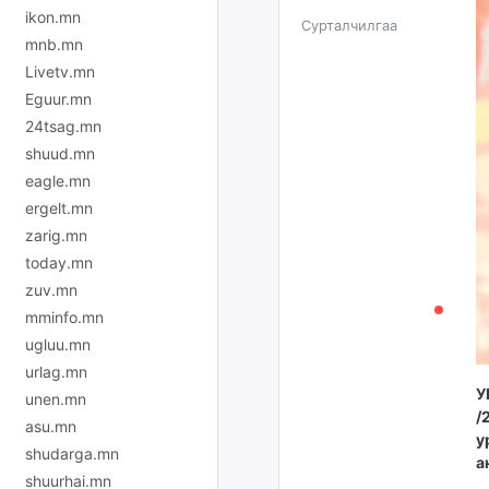
ikon.mn
Сурталчилгаа
mnb.mn
Livetv.mn
Eguur.mn
24tsag.mn
shuud.mn
eagle.mn
ergelt.mn
zarig.mn
today.mn
zuv.mn
mminfo.mn
ugluu.mn
urlag.mn
У
unen.mn
/
asu.mn
у
shudarga.mn
а
shuurhai.mn