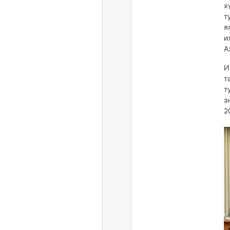
х
т
я
и
А
И
т
т
э
2