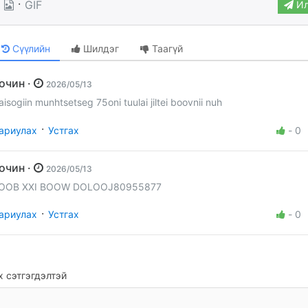
·
GIF
Ил
Сүүлийн
Шилдэг
Таагүй
Зочин ·
2026/05/13
aisogiin munhtsetseg 75oni tuulai jiltei boovnii nuh
·
ариулах
Устгах
-
0
Зочин ·
2026/05/13
OOB XXI BOOW DOLOOJ80955877
·
ариулах
Устгах
-
0
 сэтгэгдэлтэй