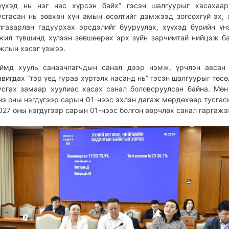
үүхэд нь нэг нас хүрсэн байх” гэсэн шалгуурыг хасахаар
усгасан нь зөвхөн хүн амын өсөлтийг дэмжээд зогсохгүй эх, 
лгаварлан гадуурхах эрсдэлийг бууруулах, хүүхэд бүрийн үн
жил түвшинд хүлээн зөвшөөрөх эрх зүйн зарчимтай нийцэж б
жлын хэсэг үзжээ.
ймд хууль санаачлагчдын санал дээр нэмж, үрчлэн авсан 
авигдах “тэр үед гурав хүртэлх насанд нь” гэсэн шалгуурыг төс
усгах замаар хуулиас хасах санал боловсруулсан байна. Мөн
нэ оны нэгдүгээр сарын 01-нээс эхлэн дагаж мөрдөхөөр тусгас
027 оны нэгдүгээр сарын 01-нээс болгон өөрчлөх санал гаргажэ