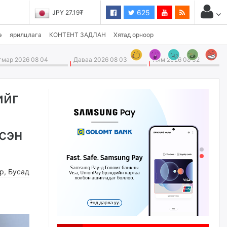
625
JPY 27.19₮
э
ярилцлага
КОНТЕНТ ЗАДЛАН
Хятад орноор
мар 2026 08 04
Даваа 2026 08 03
Ням 2026 08 02
ийг
эсэн
өр
,
Бусад