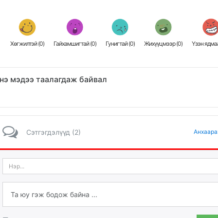
Хөгжилтэй (
0
)
Гайхамшигтай (
0
)
Гунигтай (
0
)
Жихүүцмээр (
0
)
Үзэн ядмаа
нэ мэдээ таалагдаж байвал
Сэтгэгдэлүүд (2)
Анхаара