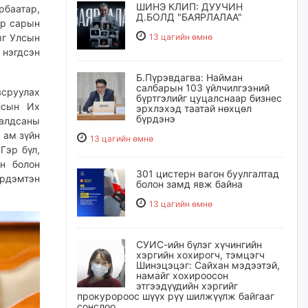
ШИНЭ КЛИП: ДУУЧИН
рбаатар,
Д.БОЛД "БАЯРЛАЛАА"
ар сарын
ыг Улсын
13 цагийн өмнө
 нэгдсэн
Б.Пүрэвдагва: Найман
салбарын 103 үйлчилгээний
всруулах
бүртгэлийг цуцалснаар бизнес
лсын Их
эрхлэхэд таатай нөхцөл
бүрдэнэ
ралдсаны
 ам зүйн
13 цагийн өмнө
Гэр бүл,
н болон
301 цистерн вагон буулгалтад
эрдэмтэн
болон замд явж байна
13 цагийн өмнө
СУИС-ийн бүлэг хүчингийн
хэргийн хохирогч, тэмцэгч
Шинэцэцэг: Сайхан мэдээтэй,
намайг хохироосон
этгээдүүдийн хэргийг
прокуророос шүүх рүү шилжүүлж байгааг
сонслоо