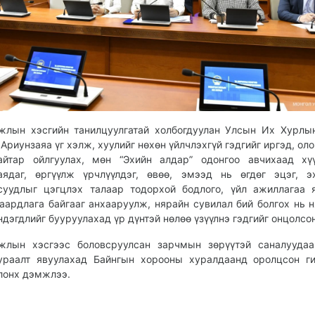
жлын хэсгийн танилцуулгатай холбогдуулан Улсын Их Хурлы
.Ариунзаяа үг хэлж, хуулийг нөхөн үйлчлэхгүй гэдгийг иргэд, ол
айтар ойлгуулах, мөн “Эхийн алдар” одонгоо авчихаад хү
аядаг, өргүүлж үрчлүүлдэг, өвөө, эмээд нь өгдөг эцэг, э
суудлыг цэгцлэх талаар тодорхой бодлого, үйл ажиллагаа 
аардлага байгааг анхааруулж, нярайн сувилал бий болгох нь 
ндэгдлийг бууруулахад үр дүнтэй нөлөө үзүүлнэ гэдгийг онцолсо
жлын хэсгээс боловсруулсан зарчмын зөрүүтэй саналуудаа
ураалт явуулахад Байнгын хорооны хуралдаанд оролцсон г
лонх дэмжлээ.