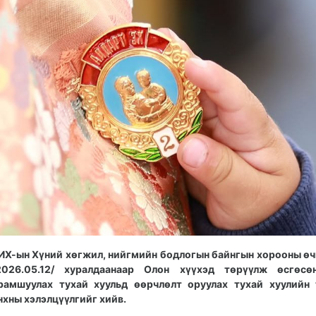
ИХ-ын Хүний хөгжил, нийгмийн бодлогын байнгын хорооны ө
2026.05.12/ хуралдаанаар Олон хүүхэд төрүүлж өсгөсөн
рамшуулах тухай хуульд өөрчлөлт оруулах тухай хуулийн
нхны хэлэлцүүлгийг хийв.