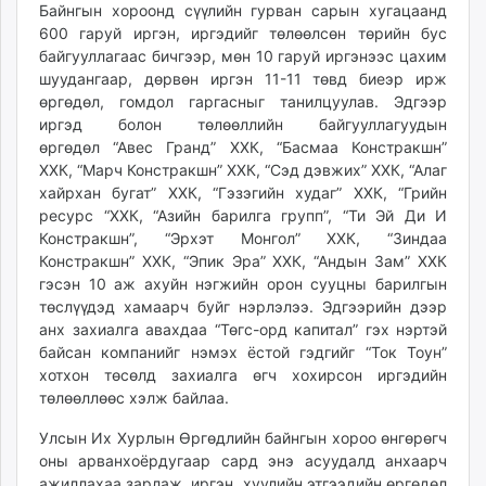
Байнгын хороонд сүүлийн гурван сарын хугацаанд
unuudur.mn
600 гаруй иргэн, иргэдийг төлөөлсөн төрийн бус
isee.mn
байгууллагаас бичгээр, мөн 10 гаруй иргэнээс цахим
mglradio.com
шуудангаар, дөрвөн иргэн 11-11 төвд биеэр ирж
fact.mn
өргөдөл, гомдол гаргасныг танилцуулав. Эдгээр
иргэд болон төлөөллийн байгууллагуудын
itoim.mn
өргөдөл “Авес Гранд” ХХК, “Басмаа Констракшн”
tumen.mn
ХХК, “Марч Констракшн” ХХК, “Сэд дэвжих” ХХК, “Алаг
shuum.mn
хайрхан бугат” ХХК, “Гэзэгийн худаг” ХХК, “Грийн
times.mn
ресурс “ХХК, “Азийн барилга групп”, “Ти Эй Ди И
tvmongolia.mn
Констракшн”, “Эрхэт Монгол” ХХК, “Зиндаа
Констракшн” ХХК, “Эпик Эра” ХХК, “Андын Зам” ХХК
mass.mn
гэсэн 10 аж ахуйн нэгжийн орон сууцны барилгын
unegui.mn
төслүүдэд хамаарч буйг нэрлэлээ. Эдгээрийн дээр
assa.mn
анх захиалга авахдаа “Төгс-орд капитал” гэх нэртэй
toim.mn
байсан компанийг нэмэх ёстой гэдгийг “Ток Тоун”
tac.mn
хотхон төсөлд захиалга өгч хохирсон иргэдийн
төлөөллөөс хэлж байлаа.
paparazzi.mn
unread.today
Улсын Их Хурлын Өргөдлийн байнгын хороо өнгөрөгч
оны арванхоёрдугаар сард энэ асуудалд анхаарч
ажиллахаа зарлаж, иргэн, хуулийн этгээдийн өргөдөл