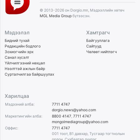
© 2013-2026 он Dorgio.mn, Мэдээллийн хөтөч
MGL Media Group
бүтээсэн.
Мэдээлэл
Хамтрагч
Бидний тухай
Байгууллага
Редакцийн бодлого
Сайтууд
Зохиогчийн эрх
Чөлөөт нийтлэгч
Санал хүсэлт
Үйлчилгээний нөхцөл
Нээлттэй ажлын байр
Сурталчилгаа байршуулах
Харилцаа
Мэдээний алба:
7711 4747
dorgio.news@yahoo.com
Маркетингийн алба:
8800 4147
,
7711 4747
mongolmediagroup@yahoo.com
Оффис:
7711 4747
001 тоот, B1 давхар, Тусгаар тогтнолын
ордон, Сүхбаатар дүүрэг