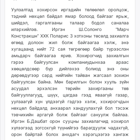
Уулзалтад хохирсон иргэдийн төлөөлөл оролцож,
тэдний нөхцөл байдал ямар болоод байгааг ярьж,
шийдэл, гаргалгааны талаар бодол саналаа
илэрхийлэв. Иргэн Ш.Солонго “Марч
Констракшн” ХХК Поларис 3 хотхоны төсөлд захиалга
өгөөд долоон жил болж байгаагаа хэлж, энэ
хугацаанд нийт 72 сая төгрөгөөр байр түрээслэн
амьдарч байгаагаа ярив. Хохирогчид захиалгын
гэрээ байгуулсан компаниудынхаа араас
хөөцөлдсөөр бүр дийлэхээ болиод энэ оны
дөрөвдүгээр сард нийтийн тайван жагсаал зохион
байгуулсан байна. Мөн барилгын болон хууль зүйн
асуудал эрхэлсэн төрийн захиргааны төв
байгууллагууд, шүүх, цагдаа гээд яваагүй газар,
уулзаагүй хүн үлдээгүй гэдгээ хэлж, хохирогчдын
нөхцөл байдалд анхаарал хандуулахгүй бол тэсэж
тэвчихийн аргагүй болж байгааг сануулж байлаа.
Иргэн Б.Дашбат орон сууцны захиалагчид хохирол
хүлээгээд зогсохгүй түүнийгээ барагдуулж чадахгүй,
орон байртай болох анхдагч хэрэгцээгээ хангаж