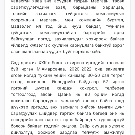
чадахгүй яваа энэ асуудал газрын маргаан, төсөл
хэрэгжүүлэгчдийн зээл, барьцааны харилцаа,
төслийн захиалагч, гүйцэтгэгч компаниудын
хоорондын маргаан, мөн компанийн бүртгэл,
мэдээлэл ил тод биш, нууц байдаг, түүнчлэн
гүйцэтгэгч компаниудтайгаа бартерийн гэрээ
байгуулдаг, иргэд, захиалагчдыг хохироож байгаа
үйлдэлд хүлээлгэх хуулийн хариуцлага байхгүй зэрэг
олон шалтгаанаас үүдэж буйг нэрлэж байв.
Сэд дэвжих ХХК-с болж хохирсон иргэдийг төлөөлж
буй иргэн М.Амарсанаа, 2020-2022 онд захиалга
өгсөн иргэд тухайн үеийн ханшаар 30-50 сая төгрөг
өгөөд хохирсон. Өнөөдрийн байдлаар 57 иргэн
иргэний шүүхэд хандаж хохирол, төлбөрөө
тогтоолгоод авсан. Цаана нь 90 орчим иргэд
хохирлоо барагдуулж чадаагүй хэвээр байна гээд
шүүхээр иргэдэд анх захиалга хийсэн мөнгөн дүнг
барагдуулах шийдвэр гаргаж байгаа бөгөөд энэ нь
өнөөдрийн ханшаар нэг өрөө байранд ч хүрэхээргүй
болсон байдаг гэдгийг онцлов. Байр сууцаа хүлээж
дийлэлгүй, хохирол зардлаа төлүүлж амжилгүй