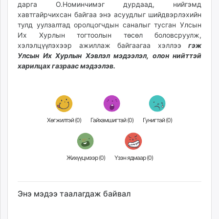
дарга О.Номинчимэг дурдаад, нийгэмд
хавтгайрчихсан байгаа энэ асуудлыг шийдвэрлэхийн
тулд уулзалтад оролцогчдын саналыг тусган Улсын
Их Хурлын тогтоолын төсөл боловсруулж,
хэлэлцүүлэхээр ажиллаж байгаагаа хэллээ
гэж
Улсын Их Хурлын Хэвлэл мэдээлэл, олон нийттэй
харилцах газраас мэдээлэв.
Хөгжилтэй (
0
)
Гайхамшигтай (
0
)
Гунигтай (
0
)
Жихүүцмээр (
0
)
Үзэн ядмаар (
0
)
Энэ мэдээ таалагдаж байвал