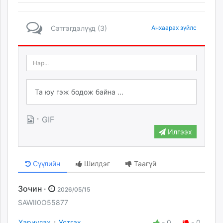
Сэтгэгдэлүүд (3)
Анхаарах зүйлс
·
GIF
Илгээх
Сүүлийн
Шилдэг
Таагүй
Зочин ·
2026/05/15
SAWII0O55877
·
Хариулах
Устгах
-
0
-
0