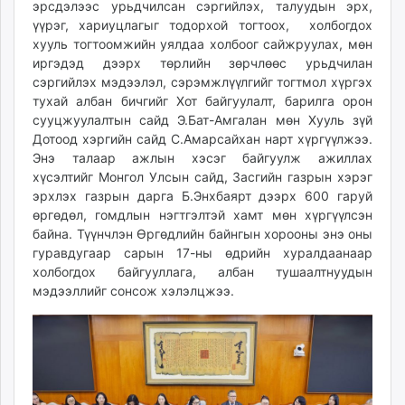
эрсдэлээс урьдчилсан сэргийлэх, талуудын эрх,
үүрэг, хариуцлагыг тодорхой тогтоох, холбогдох
хууль тогтоомжийн уялдаа холбоог сайжруулах, мөн
иргэдэд дээрх төрлийн зөрчлөөс урьдчилан
сэргийлэх мэдээлэл, сэрэмжлүүлгийг тогтмол хүргэх
тухай албан бичгийг Хот байгуулалт, барилга орон
сууцжуулалтын сайд Э.Бат-Амгалан мөн Хууль зүй
Дотоод хэргийн сайд С.Амарсайхан нарт хүргүүлжээ.
Энэ талаар ажлын хэсэг байгуулж ажиллах
хүсэлтийг Монгол Улсын сайд, Засгийн газрын хэрэг
эрхлэх газрын дарга Б.Энхбаярт дээрх 600 гаруй
өргөдөл, гомдлын нэгтгэлтэй хамт мөн хүргүүлсэн
байна. Түүнчлэн Өргөдлийн байнгын хорооны энэ оны
гуравдугаар сарын 17-ны өдрийн хуралдаанаар
холбогдох байгууллага, албан тушаалтнуудын
мэдээллийг сонсож хэлэлцжээ.