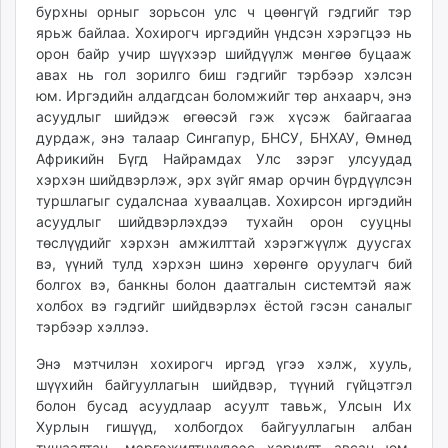
бурхны орныг зорьсон улс ч цөөнгүй гэдгийг тэр
ярьж байлаа. Хохирогч иргэдийн үндсэн хэрэгцээ нь
орон байр учир шүүхээр шийдүүлж мөнгөө буцааж
авах нь гол зорилго биш гэдгийг тэрбээр хэлсэн
юм. Иргэдийн алдагдсан боломжийг төр анхаарч, энэ
асуудлыг шийдэж өгөөсэй гэж хүсэж байгаагаа
дурдаж, энэ талаар Сингапур, БНСУ, БНХАУ, Өмнөд
Африкийн Бүгд Найрамдах Улс зэрэг улсуудад
хэрхэн шийдвэрлэж, эрх зүйг ямар орчин бүрдүүлсэн
туршлагыг судалснаа хуваалцав. Хохирсон иргэдийн
асуудлыг шийдвэрлэхдээ тухайн орон сууцны
төслүүдийг хэрхэн амжилттай хэрэгжүүлж дуусгах
вэ, үүний тулд хэрхэн шинэ хөрөнгө оруулагч бий
болгох вэ, банкны болон даатгалын системтэй яаж
холбох вэ гэдгийг шийдвэрлэх ёстой гэсэн саналыг
тэрбээр хэллээ.
Энэ мэтчилэн хохирогч иргэд үгээ хэлж, хууль,
шүүхийн байгууллагын шийдвэр, түүний гүйцэтгэл
болон бусад асуудлаар асуулт тавьж, Улсын Их
Хурлын гишүүд, холбогдох байгууллагын албан
тушаалтан, мэргэжилтнүүдээс хариулт авсан юм.