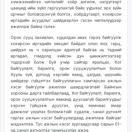
хэмжээнийхээ чиглэлийг хоёр ангилж, нэгдүгээрт
цаашид ийм зүйл гаргуулахгүй байх үүднээс эрх зүйн
орчныг боловсронгуй болгох, хоёрдугаарт, хохирсон
иргэдийн асуудлыг шийдвэрлэх гэсэн чиглэлүүдээр
ажиллаж байна гэлээ.
Орон сууц захиалах, худалдан авах гэрээ байгуулж
хохирсон иргэдийн нөхцөл байдал олон янз, гарц,
шийдэл нь ч харилцан адилгүй байгаа нь тэдний
өргөдөл, гомдолд хийсэн дүн шинжилгээгээр
тодорхой болж буй учир сайтар ярилцах, Хот
байгуулалт, барилга, орон сууцжуулалтын болон
Хууль зүй, дотоод хэргийн яамд, цагдаа, шүүхийн
шийдвэр гүйцэтгэх байгууллагын хамтарсан ажлын
хэсэг байгуулж ажиллах шаардлагатайг Байнгын
хорооны дарга тайлбарлаад, Хот байгуулалт, барилга,
орон сууцжуулалтын яаманд дуусаагүй барилгуудыг
хэрхэн гүйцээж дуусгах, үүнд яамнаас ямар
дэмжлэг үзүүлэх боломжтойг судалж, санал дүгнэлт
гаргах ажлын хэсэг байгуулагдаад ажиллаж байгааг
мэдээллээ. Тус ажлын хэсэг зургаадугаар сарын 01-
нд санал дүгнэлтээ танилцуулах ажээ.