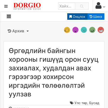
Онцлох
Шинэ
Мэдээллийн
Зар мэдээллийн
Архив
Банк санхүү
Бизнес ААН
Төрийн
Өргөдлийн байнгын
Нийслэлийн
хорооны гишүүд орон сууц
захиалах, худалдан авах
dorgio.mn
гэрээгээр хохирсон
Gogo.mn
caak.mn
иргэдийн төлөөлөлтэй
news.mn
уулзав
zindaa.mn
Baabar.mn
Улс төр
,
Бусад
tovch.mn