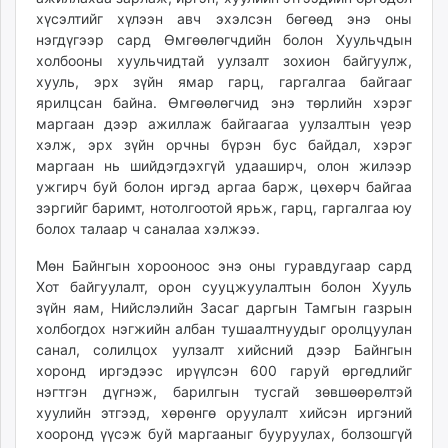
хүсэлтийг хүлээн авч эхэлсэн бөгөөд энэ оны
нэгдүгээр сард Өмгөөлөгчдийн болон Хуульчдын
холбооны хуульчидтай уулзалт зохион байгуулж,
хууль, эрх зүйн ямар гарц, гаргалгаа байгааг
ярилцсан байна. Өмгөөлөгчид энэ төрлийн хэрэг
маргаан дээр ажиллаж байгаагаа уулзалтын үеэр
хэлж, эрх зүйн орчны бүрэн бус байдал, хэрэг
маргаан нь шийдэгдэхгүй удааширч, олон жилээр
ужгирч буй болон иргэд аргаа барж, цөхөрч байгаа
зэргийг баримт, нотолгоотой ярьж, гарц, гаргалгаа юу
болох талаар ч саналаа хэлжээ.
Мөн Байнгын хорооноос энэ оны гуравдугаар сард
Хот байгуулалт, орон сууцжуулалтын болон Хууль
зүйн яам, Нийслэлийн Засаг даргын Тамгын газрын
холбогдох нэгжийн албан тушаалтнуудыг оролцуулан
санал, солилцох уулзалт хийсний дээр Байнгын
хоронд иргэдээс ирүүлсэн 600 гаруй өргөдлийг
нэгтгэн дүгнэж, барилгын тусгай зөвшөөрөлтэй
хуулийн этгээд, хөрөнгө оруулалт хийсэн иргэний
хооронд үүсэж буй маргааныг бууруулах, болзошгүй