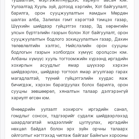
Уулзалтад Хууль зүй, дотоод хэргийн, Хот байгуулалт,
барилга, орон сууцжуулалтын яамдын Мөрдөн
шалгах алба, Залилах гэмт хэрэгтэй тэмцэх газар,
Шүүхийн шийдвэр гүйцэтгэх газар, Эд хөрөнгийн
улсын бүртгэлийн газрын болон Хот байгуулалт, орон
сууцжуулалтын бодлого зохицуулалтын газар, Дахин
төлөвлөлтийн хэлтэс, Нийслэлийн орон сууцны
бодлогын газрын холбогдох хүмүүс оролцсон юм.
Албаны хүмүүс хууль тогтоомжийн хүрээнд иргэдийн
хохирлын асуудлыг ямар шүүхээр хэрхэн
шийдвэрлэх, шийдвэр тогтоол ямар агуулгаар гарах
магадлалтай, түүний гүйцэтгэлийн хуудас яаж
бичигдэж, хэрхэн барагдуулах болох барилга, орон
сууцны зөвшөөрөл, хяналтын талаар дэлгэрэнгүй
хариулт өгсөн юм.
Өнөөдрийн уулзалт хохирогч иргэдийн санал,
гомдлыг сонсох, тэдгээрийг судалж шийдвэрлэхэд
шаардлагатай мэдээллийг цуглуулах, иргэдийн
нөхцөл байдал болон эрх зүйн орчны талаарх
ойлголтыг нэгтгэхэд чиглэж байгааг Байнгын хорооны