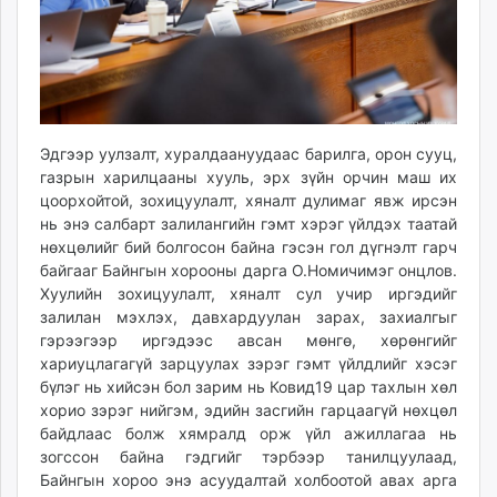
Эдгээр уулзалт, хуралдаануудаас барилга, орон сууц,
газрын харилцааны хууль, эрх зүйн орчин маш их
цоорхойтой, зохицуулалт, хяналт дулимаг явж ирсэн
нь энэ салбарт залилангийн гэмт хэрэг үйлдэх таатай
нөхцөлийг бий болгосон байна гэсэн гол дүгнэлт гарч
байгааг Байнгын хорооны дарга О.Номичимэг онцлов.
Хуулийн зохицуулалт, хяналт сул учир иргэдийг
залилан мэхлэх, давхардуулан зарах, захиалгыг
гэрээгээр иргэдээс авсан мөнгө, хөрөнгийг
хариуцлагагүй зарцуулах зэрэг гэмт үйлдлийг хэсэг
бүлэг нь хийсэн бол зарим нь Ковид19 цар тахлын хөл
хорио зэрэг нийгэм, эдийн засгийн гарцаагүй нөхцөл
байдлаас болж хямралд орж үйл ажиллагаа нь
зогссон байна гэдгийг тэрбээр танилцуулаад,
Байнгын хороо энэ асуудалтай холбоотой авах арга