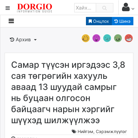
Онцлох
Шинэ
Мэдээллийн
Зар мэдээллийн
Архив
Банк санхүү
Бизнес ААН
Төрийн
Самар түүсэн иргэдээс 3,8
Нийслэлийн
сая төгрөгийн хахууль
аваад 13 шуудай самрыг
dorgio.mn
нь буцаан олгосон
Gogo.mn
caak.mn
байцаагч нарын хэргийг
news.mn
шүүхэд шилжүүлжээ
zindaa.mn
Baabar.mn
Нийгэм
,
Сэрэмжлүүлэг
tovch.mn