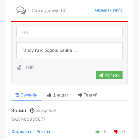
Сэтгэгдэлүүд (4)
Анхаарах зүйлс
·
GIF
Илгээх
Сүүлийн
Шилдэг
Таагүй
Зочин ·
2026/05/15
SAWN80955877
·
Хариулах
Устгах
-
0
-
0