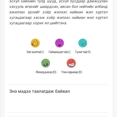
эсхүл хийхийн тулд шууд, эсхүл бусдаар дамжуулан
хахууль өгөхийг шаардсан, авсан бол нийтийн албанд
ажиллах эрхийг хоёр жилээс найман жил хүртэл
хугацаагаар хасаж хоёр жилээс найман жил хүртэл
хугацаагаар хорих ял шийтгэнэ.
Хөгжилтэй (
)
Гайхамшигтай (
)
Гунигтай (
1
)
Жихүүцмээр (
0
)
Үзэн ядмаар (
0
)
Энэ мэдээ таалагдаж байвал