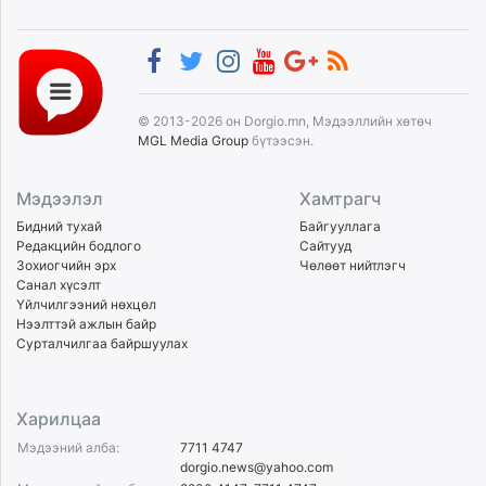
© 2013-2026 он Dorgio.mn, Мэдээллийн хөтөч
MGL Media Group
бүтээсэн.
Мэдээлэл
Хамтрагч
Бидний тухай
Байгууллага
Редакцийн бодлого
Сайтууд
Зохиогчийн эрх
Чөлөөт нийтлэгч
Санал хүсэлт
Үйлчилгээний нөхцөл
Нээлттэй ажлын байр
Сурталчилгаа байршуулах
Харилцаа
Мэдээний алба:
7711 4747
dorgio.news@yahoo.com