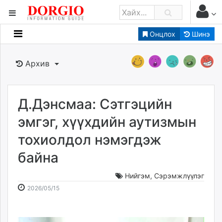
Онцлох
Шинэ
Мэдээллийн
Зар мэдээллийн
Архив
Банк санхүү
Бизнес ААН
Төрийн
Д.Дэнсмаа: Сэтгэцийн
Нийслэлийн
эмгэг, хүүхдийн аутизмын
тохиолдол нэмэгдэж
dorgio.mn
байна
Gogo.mn
caak.mn
Нийгэм
,
Сэрэмжлүүлэг
news.mn
2026-
2026-
2026/05/15
zindaa.mn
05-
08-
Baabar.mn
15
08
tovch.mn