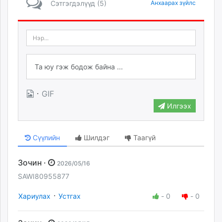
Сэтгэгдэлүүд (5)
Анхаарах зүйлс
·
GIF
Илгээх
Сүүлийн
Шилдэг
Таагүй
Зочин ·
2026/05/16
SAWI80955877
·
Хариулах
Устгах
-
0
-
0