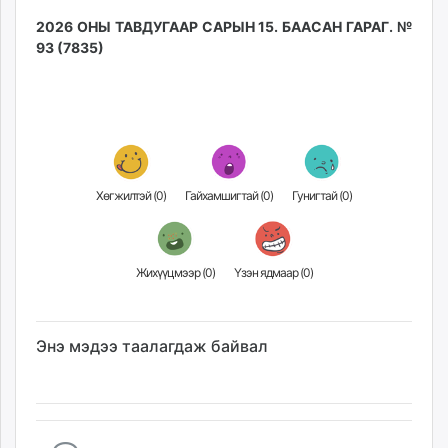
2026 ОНЫ ТАВДУГААР САРЫН 15. БААСАН ГАРАГ. №
93 (7835)
Хөгжилтэй (
0
)
Гайхамшигтай (
0
)
Гунигтай (
0
)
Жихүүцмээр (
0
)
Үзэн ядмаар (
0
)
Энэ мэдээ таалагдаж байвал