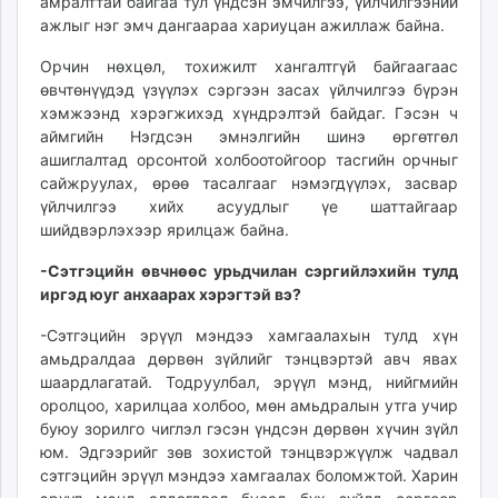
амралттай байгаа тул үндсэн эмчилгээ, үйлчилгээний
ажлыг нэг эмч дангаараа хариуцан ажиллаж байна.
Орчин нөхцөл, тохижилт хангалтгүй байгаагаас
өвчтөнүүдэд үзүүлэх сэргээн засах үйлчилгээ бүрэн
хэмжээнд хэрэгжихэд хүндрэлтэй байдаг. Гэсэн ч
аймгийн Нэгдсэн эмнэлгийн шинэ өргөтгөл
ашиглалтад орсонтой холбоотойгоор тасгийн орчныг
сайжруулах, өрөө тасалгааг нэмэгдүүлэх, засвар
үйлчилгээ хийх асуудлыг үе шаттайгаар
шийдвэрлэхээр ярилцаж байна.
-Сэтгэцийн өвчнөөс урьдчилан сэргийлэхийн тулд
иргэд юуг анхаарах хэрэгтэй вэ?
-Сэтгэцийн эрүүл мэндээ хамгаалахын тулд хүн
амьдралдаа дөрвөн зүйлийг тэнцвэртэй авч явах
шаардлагатай. Тодруулбал, эрүүл мэнд, нийгмийн
оролцоо, харилцаа холбоо, мөн амьдралын утга учир
буюу зорилго чиглэл гэсэн үндсэн дөрвөн хүчин зүйл
юм. Эдгээрийг зөв зохистой тэнцвэржүүлж чадвал
сэтгэцийн эрүүл мэндээ хамгаалах боломжтой. Харин