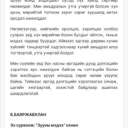
эрүүл мэнд алдагдвал бусад бүх зүйлд сөргөөр
нөлөөлдөг. Мөн амьдралын утга учиргүй болсон хүн
архи, мөрийтэй тоглоом зэрэг сөрөг зуршилд автах
эрсдэл нэмэгддэг.
Нөгөөтээгүүр, нийгмийн оролцоо, харилцаа холбоо
сулрах үед хүн өөрийгөө болон бусдыг ойлгох, таньж
мэдэх чадвар буурдаг. Иймээс эдгээр дөрвөн хүчин
зүйлийг тэнцвэртэй хадгалснаар хүний амьдрал илүү
тогтвортой, утга учиртай болдог.
Мөн сүүлийн үед бүх насны иргэдийн дунд дэлгэцийн
хэрэглээ эрс нэмэгдэж байгаа нь сэтгэцийн болон
бие махбодын эрүүл мэндэд сөрөг нөлөө үзүүлж
байна. Тиймээс иргэд дэлгэцийн хэрэглээгээ хянаж,
цагийн хязгаартай, зохистой байдлаар ашиглах
шаардлагатай.
Б.БАЯРЖАВХЛАН
Эх сурвалж: “Зууны мэдээ” сонин