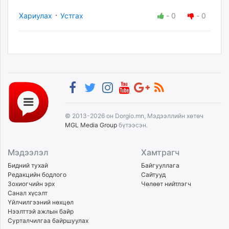
·
Хариулах
Устгах
-
0
-
0
© 2013-2026 он Dorgio.mn, Мэдээллийн хөтөч
MGL Media Group
бүтээсэн.
Мэдээлэл
Хамтрагч
Бидний тухай
Байгууллага
Редакцийн бодлого
Сайтууд
Зохиогчийн эрх
Чөлөөт нийтлэгч
Санал хүсэлт
Үйлчилгээний нөхцөл
Нээлттэй ажлын байр
Сурталчилгаа байршуулах