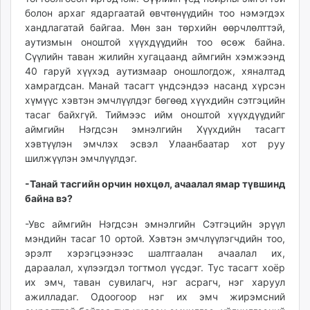
unuudur.mn
болон архаг ядаргаатай өвчтөнүүдийн тоо нэмэгдэх
хандлагатай байгаа. Мөн зан төрхийн өөрчлөлттэй,
isee.mn
аутизмын оноштой хүүхдүүдийн тоо өсөж байна.
mglradio.com
Сүүлийн таван жилийн хугацаанд аймгийн хэмжээнд
fact.mn
40 гаруй хүүхэд аутизмаар оношлогдож, хяналтад
itoim.mn
хамрагдсан. Манай тасагт үндсэндээ насанд хүрсэн
tumen.mn
хүмүүс хэвтэн эмчлүүлдэг бөгөөд хүүхдийн сэтгэцийн
тасаг байхгүй. Тиймээс ийм оноштой хүүхдүүдийг
shuum.mn
аймгийн Нэгдсэн эмнэлгийн Хүүхдийн тасагт
times.mn
хэвтүүлэн эмчлэх эсвэл Улаанбаатар хот руу
tvmongolia.mn
шилжүүлэн эмчлүүлдэг.
mass.mn
-Танай тасгийн орчин нөхцөл, ачаалал ямар түвшинд
unegui.mn
байна вэ?
assa.mn
toim.mn
-Увс аймгийн Нэгдсэн эмнэлгийн Сэтгэцийн эрүүл
tac.mn
мэндийн тасаг 10 ортой. Хэвтэн эмчлүүлэгчдийн тоо,
эрэлт хэрэгцээнээс шалтгаалан ачаалал их,
paparazzi.mn
дараалал, хүлээгдэл тогтмол үүсдэг. Тус тасагт хоёр
unread.today
их эмч, таван сувилагч, нэг асрагч, нэг харуул
ажилладаг. Одоогоор нэг их эмч жирэмсний