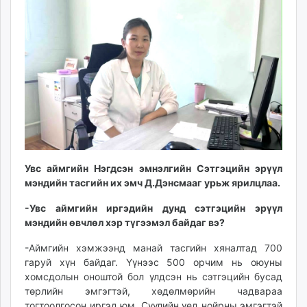
09:15:54
16:10:01
ikon.mn
mnb.mn
Livetv.mn
Eguur.mn
24tsag.mn
shuud.mn
eagle.mn
ergelt.mn
zarig.mn
today.mn
Увс аймгийн Нэгдсэн эмнэлгийн Сэтгэцийн эрүүл
zuv.mn
мэндийн тасгийн их эмч Д.Дэнсмааг урьж ярилцлаа.
mminfo.mn
-Увс аймгийн иргэдийн дунд сэтгэцийн эрүүл
ugluu.mn
мэндийн өвчлөл хэр түгээмэл байдаг вэ?
urlag.mn
-Аймгийн хэмжээнд манай тасгийн хяналтад 700
unen.mn
гаруй хүн байдаг. Үүнээс 500 орчим нь оюуны
asu.mn
хомсдолын оноштой бол үлдсэн нь сэтгэцийн бусад
shudarga.mn
төрлийн эмгэгтэй, хөдөлмөрийн чадвараа
shuurhai.mn
тогтоолгосон иргэд юм. Сүүлийн үед нойрны эмгэгтэй