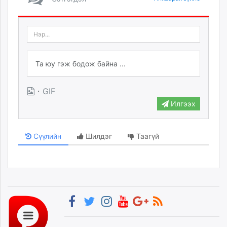
·
GIF
Илгээх
Сүүлийн
Шилдэг
Таагүй