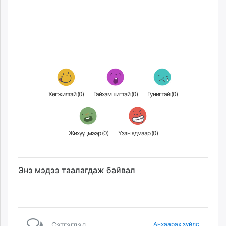
unuudur.mn
isee.mn
mglradio.com
fact.mn
itoim.mn
tumen.mn
shuum.mn
Хөгжилтэй (
0
)
Гайхамшигтай (
0
)
Гунигтай (
0
)
times.mn
tvmongolia.mn
mass.mn
Жихүүцмээр (
0
)
Үзэн ядмаар (
0
)
unegui.mn
assa.mn
toim.mn
Энэ мэдээ таалагдаж байвал
tac.mn
paparazzi.mn
unread.today
Сэтгэгдэл
Анхаарах зүйлс