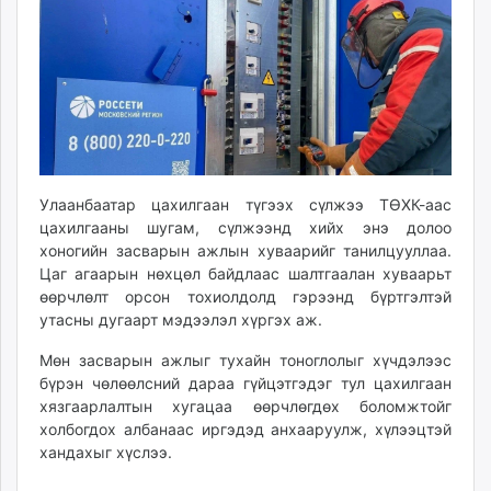
ikon.mn
mnb.mn
Livetv.mn
Eguur.mn
24tsag.mn
shuud.mn
eagle.mn
Улаанбаатар цахилгаан түгээх сүлжээ ТӨХК-аас
ergelt.mn
цахилгааны шугам, сүлжээнд хийх энэ долоо
zarig.mn
хоногийн засварын ажлын хуваарийг танилцууллаа.
today.mn
Цаг агаарын нөхцөл байдлаас шалтгаалан хуваарьт
zuv.mn
өөрчлөлт орсон тохиолдолд гэрээнд бүртгэлтэй
mminfo.mn
утасны дугаарт мэдээлэл хүргэх аж.
ugluu.mn
Мөн засварын ажлыг тухайн тоноглолыг хүчдэлээс
urlag.mn
бүрэн чөлөөлсний дараа гүйцэтгэдэг тул цахилгаан
unen.mn
хязгаарлалтын хугацаа өөрчлөгдөх боломжтойг
asu.mn
холбогдох албанаас иргэдэд анхааруулж, хүлээцтэй
хандахыг хүслээ.
shudarga.mn
shuurhai.mn