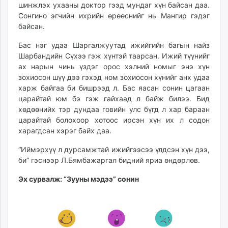
шинжлэх ухааны доктор гээд мундаг хүн байсан даа.
Сонгино эгчийн ихрийн өрөөснийг нь Мангир гэдэг
байсан.
Бас нэг удаа Шаргалжуутад ижийгийн багын найз
Шарбандийн Сүхээ гэж хүнтэй таарсан. Ижий түүнийг
ах нарын чинь үздэг орос хэлний номыг энэ хүн
зохиосон шүү дээ гэхэд ном зохиосон хүнийг анх удаа
харж байгаа би бишрээд л. Бас яасан сонин цагаан
царайтай юм бэ гэж гайхаад л байж билээ. Бид
хөдөөнийх тэр дундаа говийн улс бүгд л хар бараан
царайтай болохоор хотоос ирсэн хүн их л содон
харагдсан хэрэг байх даа.
“Иймэрхүү л дурсамжтай ижийгээсээ үлдсэн хүн дээ,
би” гэснээр Л.Бямбажаргал бидний яриа өндөрлөв.
Эх сурвалж: “Зууны мэдээ” сонин