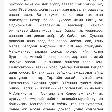
орохоос өмнө юм даг. Сүүлд ааваас сонссоноор бид
хоёр 1968 оноос хойш гурван жил дараалан рашаанд
явсан гэсэн. Би хөхүүлж ханиалгадаг, амархан
өвдчихдөг нөхөр байсан учраас ижий нагац ах
Содномжамц маарамбын зааснаар намайг
эмчлэхээр Шаргалжуут явдаг байж. Тэр үеийнхээс
санаанд тод үлдсэн хоёр зүйл байдаг юм. Сумаас
рашаанд явна гээд бөөнөөрөө майхан сав, хонь
малаа бэлдээд нэгдлийн Зил 130-аар хүргүүлнэ.
Чандманиас замдаа хонож хүрнэ. Түйн голын
бургасанд гүүрний ёроолд хоноод маргааш нь ижий
намайг аваад найзындаа очихоор явсан юм.
Баянхонгорын төвийн хоёр давхар байшинд байдаг
айлд очсон. Би анх удаа байшинд амьдардаг айлд
орж үзсэн нь тэр. Тэр айл манай нутгийн хүн,
Баянхонгор аймгийн дарга В.Бүнчин гуайнх байж
билээ. Гэргий нь ижийгийн нэг голын багынх нь найз
Ч.Сонгино эгч. Сонгино эгч Хөдөө аж ахуйн их
сургуулийн Нүүдлийн соёл иргэншлийн музейн үүсгэн
байгуулагч, Монгол Улсын соёлын гавьяат зүтгэлтэн,
хөдөө аж ахуйн ухааны доктор урлаг судлалын