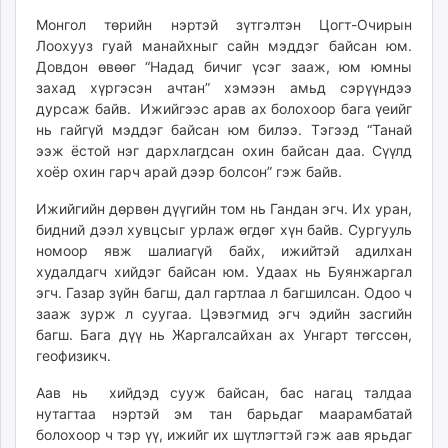
Монгол төрийн нэртэй зүтгэлтэн Цогт-Очирын
Лоохууз гуай манайхныг сайн мэддэг байсан юм.
Довдон өвөөг “Надад бичиг үсэг зааж, юм юмны
захад хүргэсэн ачтан” хэмээн амьд сэрүүндээ
дурсаж байв. Ижийгээс арав ах болохоор бага үеийг
нь гайгүй мэддэг байсан юм билээ. Тэгээд “Танай
ээж ёстой нэг дархлагдсан охин байсан даа. Сүүлд
хоёр охин гарч арай дээр болсон” гэж байв.
Ижийгийн дөрвөн дүүгийн том нь Гандан эгч. Их уран,
бидний дээл хувцсыг урлаж өгдөг хүн байв. Сургууль
номоор явж шалиагүй байх, ижийтэй адилхан
худалдагч хийдэг байсан юм. Удаах нь Буянжаргал
эгч. Газар зүйн багш, дал гартлаа л багшилсан. Одоо ч
зааж зурж л суугаа. Цэвэгмид эгч эдийн засгийн
багш. Бага дүү нь Жаргалсайхан ах Унгарт төгссөн,
геофизикч.
Аав нь хийдэд сууж байсан, бас нагац талдаа
нутагтаа нэртэй эм тан барьдаг маарамбатай
болохоор ч тэр үү, ижийг их шүтлэгтэй гэж аав ярьдаг