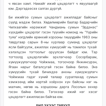
ч явсан хамт. Намайг ижий цэцэрлэгт ч явуулаагүй
юм. Дэргэдээсээ салгах дургүй.
Би ижийгээ сумын цэцэрлэгт ажилладаг байсныг
сүүлд мэдэж билээ. Хөдөлмөрийн баатар Бадарчийн
Чилхаагийн нэрэмжит Чандмань сумын “Эрдэнэс”
хүүхдийн цэцэрлэг гэсэн түүхийн номонд нь “Үүрийн
туяа” нэгдлийн ерөнхий хорооны гишүүдийн 1963 оны
тавдугаар сарын 8-ны хурлаар суманд цэцэрлэг
ясли байгуулж, ажиллах хүмүүсийг нь томилох тухай
хэлэлцсэн тогтоолыг оруулсан байдаг юм. Тэр
тогтоолд цэцэрлэгийн эрхлэгчээр Сосорбарам,
хүмүүжүүлэгчээр Чойжмаа, тогоочоор Янжинсүрэн,
Ягаан нарыг баталсугай гэсэн байна билээ. Энэ
хүмүүсийн тухай бичихдээ анхны хүмүүжүүлэгч
Чойжмаа гэдэг хүний талаар сураглахад сумын
хэмжээнд ийм нэртэй хоёрхон хүн байсны нэг нь
малчин, нөгөө нь хоршооны дарга Лосолын эхнэр
гэсэн байна билээ. Тэгэхээр ижий нэг хэсэг
цэцэрлэгт ажилласан байгаа юм.
БИД ЭХЭЭС ТАВУУЛ