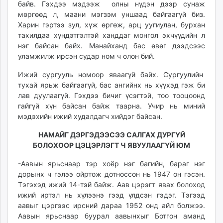
байв. Гэхдээ мэдээж олны нүдэн дээр сунаж
мөргөөд л, маани мэгзэм уншаад байгаагүй биз.
Харин гэртээ зул, хүж өргөж, арц уугиулан, бурхан
тахилдаа хүндэтгэлтэй ханддаг монгол эхчүүдийн л
нэг байсан байх. Манайханд бас өвөг дээдсээс
уламжилж ирсэн судар ном ч олон бий.
Ижий сургууль номоор яваагүй байх. Сургуулийн
тухай ярьж байгаагүй, бас ангийнх нь хүүхэд гэж би
лав дуулаагүй. Гэхдээ бичиг үсэгтэй, тоо тооцоонд
гайгүй хүн байсан байж таарна. Учир нь миний
мэдэхийн ижий худалдагч хийдэг байсан.
НАМАЙГ ДЭРГЭДЭЭСЭЭ САЛГАХ ДУРГҮЙ
БОЛОХООР ЦЭЦЭРЛЭГТ Ч ЯВУУЛААГҮЙ ЮМ
-Аавын ярьснаар тэр хоёр нэг багийн, бараг нэг
дорынх ч гэлээ ойртож дотноссон нь 1947 он гэсэн.
Тэгэхэд ижий 14-тэй байж. Аав цэрэгт явах болоход
ижий иртэл нь хүлээнэ гээд үлдсэн гэдэг. Тэгээд
аавыг цэргээс ирсний дараа 1952 онд айл болжээ.
Аавын ярьснаар буурал аавынхыг Ботгон аманд