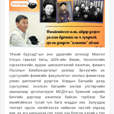
11:03:12
11:50:24
ikon.mn
mnb.mn
Livetv.mn
Eguur.mn
24tsag.mn
shuud.mn
eagle.mn
ergelt.mn
“Ижий бурхад”-ын энэ удаагийн зочноор Монгол
zarig.mn
Улсын гавьяат багш, ШУА-ийн Физик, технологийн
today.mn
хүрээлэнгийн эрдэм шинжилгээний ажилтан, физикч
zuv.mn
Лосолын Бямбажаргалыг урилаа. Эрхүүгийн их
mminfo.mn
сургуулийн физикийн факультетыг онолын физикчээр
ugluu.mn
улаан дипломтой дүүргэж Ховдын Багшийн дээд
сургуулиас эхэлсэн багшийн ажлаа улстөрчийн
urlag.mn
замналаар үргэлжлүүлж МСДН-ын Ерөнхий нарийн
unen.mn
бичгийн даргаар ажиллаж байсан тэрбээр “Би
asu.mn
ижийгийнхээ тухай тун бага мэддэг юм. Залуудаа
shudarga.mn
тэнгэрт одсон ижийгээсээ наймхан настай үлдээд
shuurhai.mn
аав, ах эгч нарынхаа гар дээр хүн болсон хэдий ч тэр