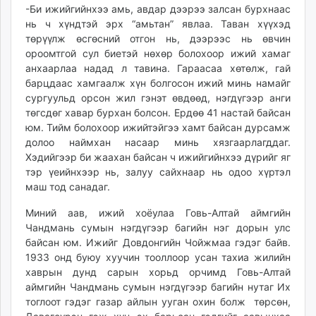
-Би ижийгийнхээ амь, авдар дээрээ залсан бурхнаас
нь ч хүндтэй эрх “амьтан” явлаа. Таван хүүхэд
төрүүлж өсгөсний отгон нь, дээрээс нь өвчин
ороомтгой сул биетэй нөхөр болохоор ижий хамаг
анхаарлаа надад л тавина. Гараасаа хөтөлж, гай
барцдаас хамгаалж хүн болгосон ижий минь намайг
сургуульд орсон жил гэнэт өвдөөд, нэгдүгээр анги
төгсдөг хавар бурхан болсон. Ердөө 41 настай байсан
юм. Тийм болохоор ижийтэйгээ хамт байсан дурсамж
долоо наймхан насаар минь хязгаарлагддаг.
Хэдийгээр би жаахан байсан ч ижийгийнхээ дүрийг яг
тэр үеийнхээр нь, залуу сайхнаар нь одоо хүртэл
маш тод санадаг.
Миний аав, ижий хоёулаа Говь-Алтай аймгийн
Чандмань сумын нэгдүгээр багийн нэг дорын улс
байсан юм. Ижийг Довдонгийн Чойжмаа гэдэг байв.
1933 онд буюу хуучин тооллоор усан тахиа жилийн
хаврын дунд сарын хорьд орчимд Говь-Алтай
аймгийн Чандмань сумын нэгдүгээр багийн нутаг Их
тоглоот гэдэг газар айлын ууган охин болж төрсөн,