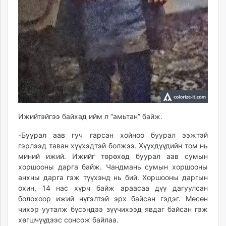
Ижийтэйгээ байхад ийм л “амьтан” байж.
-Буурал аав гуч гарсан хойноо буурал ээжтэй
гэрлээд таван хүүхэдтэй болжээ. Хүүхдүүдийн том нь
миний ижий. Ижийг төрөхөд буурал аав сумын
хоршооны дарга байж. Чандмань сумын хоршооны
анхны дарга гэж түүхэнд нь бий. Хоршооны даргын
охин, 14 нас хүрч байж араасаа дүү дагуулсан
болохоор ижий нүгэлтэй эрх байсан гэдэг. Мөсөн
чихэр ууталж бүсэндээ зүүчихээд явдаг байсан гэж
хөгшчүүдээс сонсож байлаа.