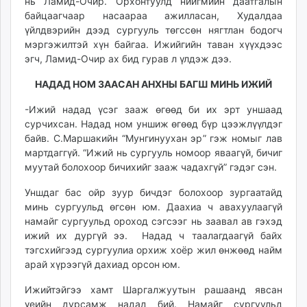
нь Ламид-Очир. Орхонтуулд нийгмийн даатгалын
байцаагчаар насаараа ажилласан, Худалдаа
үйлдвэрийн дээд сургууль төгссөн нягтлан бодогч
мэргэжилтэй хүн байгаа. Ижийгийн таван хүүхдээс
эгч, Ламид-Очир ах бид гурав л үлдэж дээ.
НАДАД НОМ ЗААСАН АНХНЫ БАГШ МИНЬ ИЖИЙ
-Ижий надад үсэг зааж өгөөд би их эрт уншаад
сурчихсан. Надад ном уншиж өгөөд бүр цээжлүүлдэг
байв. С.Маршакийн “Мунгинуухан эр” гэж номыг лав
мартдаггүй. “Ижий нь сургууль номоор яваагүй, бичиг
муутай болохоор бичихийг зааж чадахгүй” гэдэг сэн.
Уншдаг бас ойр зуур бичдэг болохоор зургаатайд
минь сургуульд өгсөн юм. Даахиа ч авахуулаагүй
намайг сургуульд ороход сэгсээг нь заавал ав гэхэд
ижий их дургүй ээ. Надад ч таалагдаагүй байх
тэгсхийгээд сургуулиа орхиж хоёр жил өнжөөд найм
арай хүрээгүй дахиад орсон юм.
Ижийтэйгээ хамт Шаргалжуутын рашаанд явсан
үеийн дурсамж надад бий. Намайг сургуульд