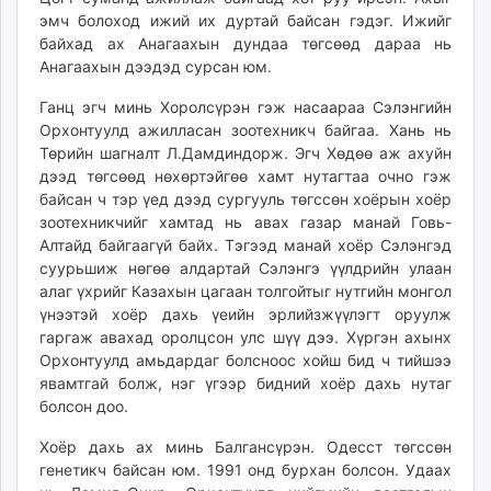
эмч болоход ижий их дуртай байсан гэдэг. Ижийг
байхад ах Анагаахын дундаа төгсөөд дараа нь
Анагаахын дээдэд сурсан юм.
Ганц эгч минь Хоролсүрэн гэж насаараа Сэлэнгийн
Орхонтуулд ажилласан зоотехникч байгаа. Хань нь
Төрийн шагналт Л.Дамдиндорж. Эгч Хөдөө аж ахуйн
дээд төгсөөд нөхөртэйгөө хамт нутагтаа очно гэж
байсан ч тэр үед дээд сургууль төгссөн хоёрын хоёр
зоотехникчийг хамтад нь авах газар манай Говь-
Алтайд байгаагүй байх. Тэгээд манай хоёр Сэлэнгэд
суурьшиж нөгөө алдартай Сэлэнгэ үүлдрийн улаан
алаг үхрийг Казахын цагаан толгойтыг нутгийн монгол
үнээтэй хоёр дахь үеийн эрлийзжүүлэгт оруулж
гаргаж авахад оролцсон улс шүү дээ. Хүргэн ахынх
Орхонтуулд амьдардаг болсноос хойш бид ч тийшээ
явамтгай болж, нэг үгээр бидний хоёр дахь нутаг
болсон доо.
Хоёр дахь ах минь Балгансүрэн. Одесст төгссөн
генетикч байсан юм. 1991 онд бурхан болсон. Удаах