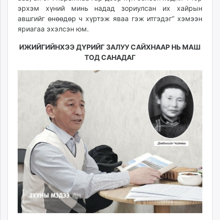
эрхэм хүний минь надад зориулсан их хайрын
unuudur.mn
авшгийг өнөөдөр ч хүртэж яваа гэж итгэдэг” хэмээн
isee.mn
яриагаа эхэлсэн юм.
mglradio.com
fact.mn
ИЖИЙГИЙНХЭЭ ДҮРИЙГ ЗАЛУУ САЙХНААР НЬ МАШ
ТОД САНАДАГ
itoim.mn
tumen.mn
shuum.mn
times.mn
tvmongolia.mn
mass.mn
unegui.mn
assa.mn
toim.mn
tac.mn
paparazzi.mn
unread.today