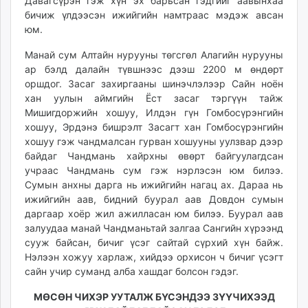
Давагсүрэн гэж хүн эх барьсан гэдгийг аавынхаа
бичиж үлдээсэн ижийгийн намтраас мэдэж авсан
юм.
Манай сум Алтайн нурууны төгсгөл Алагийн нурууны
ар бэлд далайн түвшнээс дээш 2200 м өндөрт
оршдог. Засаг захиргааны шинэчлэлээр Сайн ноён
хан уулын аймгийн Ёст засаг тэргүүн тайж
Мишигдоржийн хошуу, Илдэн гүн Гомбосүрэнгийн
хошуу, Эрдэнэ бишрэлт Засагт хан Гомбосүрэнгийн
хошуу гэж чандмалсан гурван хошууны уулзвар дээр
байдаг Чандмань хайрхны өвөрт байгуулагдсан
учраас Чандмань сум гэж нэрлэсэн юм билээ.
Сумын анхны дарга нь ижийгийн нагац ах. Дараа нь
ижийгийн аав, бидний буурал аав Довдон сумын
даргаар хоёр жил ажилласан юм билээ. Буурал аав
залуудаа манай Чандманьтай залгаа Сангийн хүрээнд
сууж байсан, бичиг үсэг сайтай сүрхий хүн байж.
Нэлээн хожуу харлаж, хийдээ орхисон ч бичиг үсэгт
сайн учир суманд алба хашдаг болсон гэдэг.
МӨСӨН ЧИХЭР УУТАЛЖ БҮСЭНДЭЭ ЗҮҮЧИХЭЭД