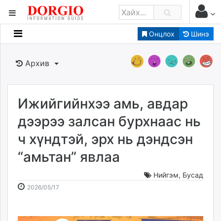
Онцлох
Шинэ
Мэдээллийн
Зар мэдээллийн
Архив
Банк санхүү
Бизнес ААН
Төрийн
Ижийгийнхээ амь, авдар
Нийслэлийн
дээрээ залсан бурхнаас нь
ч хүндтэй, эрх нь дэндсэн
dorgio.mn
“амьтан” явлаа
Gogo.mn
caak.mn
Нийгэм
,
Бусад
news.mn
2026-
2026-
2026/05/17
zindaa.mn
05-
08-
Baabar.mn
17
07
tovch.mn