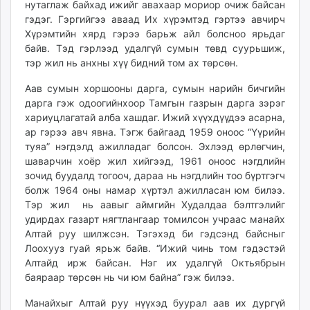
нутаглаж байхад ижийг авахаар мориор очиж байсан
гэдэг. Гэргийгээ аваад Их хүрэмтэд гэртээ авчирч
Хүрэмтийн хярд гэрээ барьж айл болсноо ярьдаг
байв. Тэд гэрлээд удалгүй сумын төвд суурьшиж,
тэр жил нь анхны хүү бидний том ах төрсөн.
Аав сумын хоршооны дарга, сумын нарийн бичгийн
дарга гэж одоогийнхоор Тамгын газрын дарга зэрэг
хариуцлагатай алба хашдаг. Ижий хүүхдүүдээ асарна,
ар гэрээ авч явна. Тэгж байгаад 1959 оноос “Үүрийн
туяа” нэгдэлд ажилладаг болсон. Эхлээд өрлөгчин,
шаварчин хоёр жил хийгээд, 1961 оноос нэгдлийн
зочид буудалд тогооч, дараа нь нэгдлийн тоо бүртгэгч
болж 1964 оны намар хүртэл ажилласан юм билээ.
Тэр жил нь аавыг аймгийн Худалдаа бэлтгэлийг
удирдах газарт нягтлангаар томилсон учраас манайх
Алтай руу шилжсэн. Тэгэхэд би гэдсэнд байсныг
Лоохууз гуай ярьж байв. “Ижий чинь том гэдэстэй
Алтайд ирж байсан. Нэг их удалгүй Октьябрын
баяраар төрсөн нь чи юм байна” гэж билээ.
Манайхыг Алтай руу нүүхэд буурал аав их дургүй