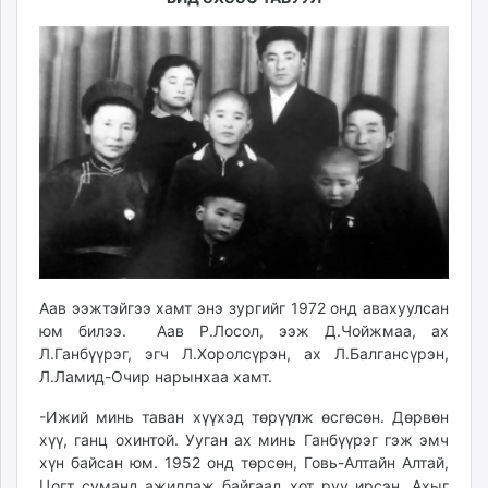
Аав ээжтэйгээ хамт энэ зургийг 1972 онд авахуулсан
юм билээ. Аав Р.Лосол, ээж Д.Чойжмаа, ах
Л.Ганбүүрэг, эгч Л.Хоролсүрэн, ах Л.Балгансүрэн,
Л.Ламид-Очир нарынхаа хамт.
-Ижий минь таван хүүхэд төрүүлж өсгөсөн. Дөрвөн
хүү, ганц охинтой. Ууган ах минь Ганбүүрэг гэж эмч
хүн байсан юм. 1952 онд төрсөн, Говь-Алтайн Алтай,
Цогт суманд ажиллаж байгаад хот руу ирсэн. Ахыг