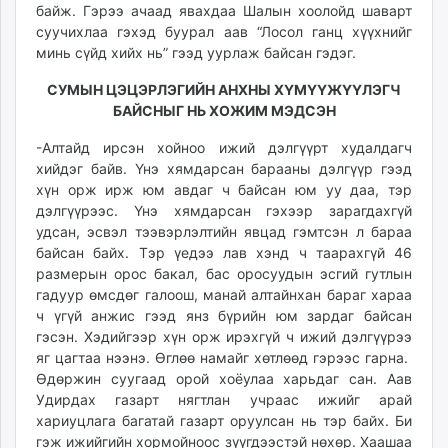
байж. Гэрээ ачаад явахдаа Шалын хоолойд шаварт
суучихлаа гэхэд буурал аав “Лосол ганц хүүхнийг
минь сүйд хийх нь” гээд уурлаж байсан гэдэг.
СУМЫН ЦЭЦЭРЛЭГИЙН АНХНЫ ХҮМҮҮЖҮҮЛЭГЧ
БАЙСНЫГ НЬ ХОЖИМ МЭДСЭН
-Алтайд ирсэн хойноо ижий дэлгүүрт худалдагч
хийдэг байв. Үнэ хямдарсан барааны дэлгүүр гээд
хүн орж ирж юм авдаг ч байсан юм уу даа, тэр
дэлгүүрээс. Үнэ хямдарсан гэхээр зарагдахгүй
удсан, эсвэл тээвэрлэлтийн явцад гэмтсэн л бараа
байсан байх. Тэр үедээ лав хэнд ч таарахгүй 46
размерын орос бакал, бас оросуудын эсгий гутлын
гадуур өмсдөг галоош, манай алтайнхан бараг хараа
ч үгүй анжис гээд янз бүрийн юм зардаг байсан
гэсэн. Хэдийгээр хүн орж ирэхгүй ч ижий дэлгүүрээ
яг цагтаа нээнэ. Өглөө намайг хөтлөөд гэрээс гарна.
Өдөржин суугаад орой хоёулаа харьдаг сан. Аав
Удирдах газарт нягтлан учраас ижийг арай
хариуцлага багатай газарт оруулсан нь тэр байх. Би
гэж ижийгийн хормойноос зүүгдээстэй нөхөр. Хаашаа