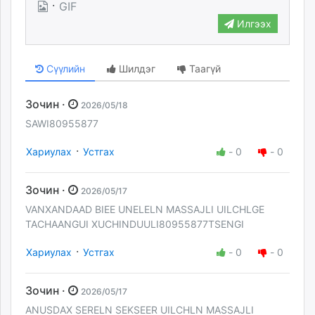
·
GIF
Илгээх
Сүүлийн
Шилдэг
Таагүй
Зочин ·
2026/05/18
SAWI80955877
·
Хариулах
Устгах
-
0
-
0
Зочин ·
2026/05/17
VANXANDAAD BIEE UNELELN MASSAJLI UILCHLGE
TACHAANGUI XUCHINDUULI80955877TSENGI
·
Хариулах
Устгах
-
0
-
0
Зочин ·
2026/05/17
ANUSDAX SERELN SEKSEER UILCHLN MASSAJLI