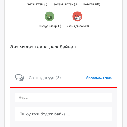
Хөгжилтэй (
0
)
Гайхамшигтай (
0
)
Гунигтай (
0
)
Жихүүцмээр (
0
)
Үзэн ядмаар (
0
)
Энэ мэдээ таалагдаж байвал
Сэтгэгдэлүүд (3)
Анхаарах зүйлс