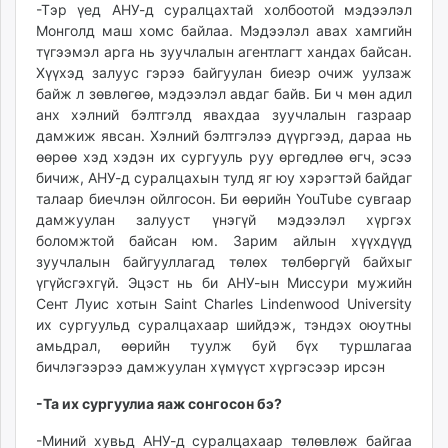
-Тэр үед АНУ-д суралцахтай холбоотой мэдээлэл
Монголд маш хомс байлаа. Мэдээлэл авах хамгийн
түгээмэл арга нь зуучлалын агентлагт хандах байсан.
Хүүхэд залуус гэрээ байгуулан биеэр очиж уулзаж
байж л зөвлөгөө, мэдээлэл авдаг байв. Би ч мөн адил
анх хэлний бэлтгэлд явахдаа зуучлалын газраар
дамжиж явсан. Хэлний бэлтгэлээ дүүргээд, дараа нь
өөрөө хэд хэдэн их сургууль руу өргөдлөө өгч, эсээ
бичиж, АНУ-д суралцахын тулд яг юу хэрэгтэй байдаг
талаар биечлэн ойлгосон. Би өөрийн YouTube сувгаар
дамжуулан залууст үнэгүй мэдээлэл хүргэх
боломжтой байсан юм. Зарим айлын хүүхдүүд
зуучлалын байгууллагад төлөх төлбөргүй байхыг
үгүйсгэхгүй. Эцэст нь би АНУ-ын Миссури мужийн
Сент Луис хотын Saint Charles Lindenwood University
их сургуульд суралцахаар шийдэж, тэндэх оюутны
амьдрал, өөрийн туулж буй бүх туршлагаа
бичлэгээрээ дамжуулан хүмүүст хүргэсээр ирсэн
-Та их сургуулиа яаж сонгосон бэ?
-Миний хувьд АНУ-д суралцахаар төлөвлөж байгаа