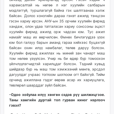
харамсалтай нь нөгөө л нэг хуулийн салбарын
мэдлэггүй, туршлагагүй байна гэх шалтгаанаа хэлж
байсан. Долоо хоногийн дараа гэнэт ажилд тэнцсэн
гэсэн хариу ирсэн. АНУ-ын 35 орчим хуулийн фирмд
хандаж, олон удаа татгалзсан хариу сонссоны эцэст
хуулийн фирмд ажилд орж чадсан юм. Тус ажил
намайг маш их өөрчилсөн. Өмнөх бичлэгүүдээ үзэх
юм бол галзуу барын аманд гараа хийхээс буцахгүй
байсан охин илүү намбалаг, төлөв даруу болсон.
Хуулийн фирмд ажиллах нь миний зан чанарт маш
том нөлөө үзүүлсэн. Учир нь би өдөр бүр томоохон
үйлчлүүлэгчидтэй харилцдаг болсон. Тэдний хувьд
шийдвэр бүр нь маш том хэмжээний мөнгө, эрсдэл
дагуулдаг учраас тоглоом шоглоом огт байхгүй. Тийм
орчинд ажиллана гэдэг өөрөө асар их хариуцлага,
төвлөрөл шаарддаг зүйл байсан.
-Одоо хоёулаа илүү хөнгөн сэдэв рүү шилжицгээе.
Таны хамгийн дуртай топ гурван киног нэрлээч
гэвэл?