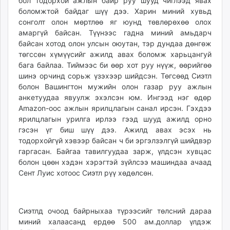
бол тодорхой ажлын байр руу шууд чиглээд явах
боломжтой байдаг шүү дээ. Харин миний хувьд
сонголт олон мөртлөө яг юунд төвлөрөхөө олох
амаргүй байсан. Түүнээс гадна миний амьдарч
байсан хотод олон улсын оюутан, тэр дундаа дөнгөж
төгссөн хүмүүсийг ажилд авах боломж харьцангуй
бага байлаа. Тиймээс би өөр хот руу нүүж, өөрийгөө
шинэ орчинд сорьж үзэхээр шийдсэн. Төгсөөд Сиэтл
болон Вашингтон мужийн олон газар руу ажлын
анкетуудаа явуулж эхэлсэн юм. Ингээд нэг өдөр
Amazon-оос ажлын ярилцлагын санал ирсэн. Гэхдээ
ярилцлагын урилга ирлээ гээд шууд ажилд орно
гэсэн үг биш шүү дээ. Ажилд авах эсэх нь
тодорхойгүй хэвээр байсан ч би эргэлзэлгүй шийдвэр
гаргасан. Байгаа тавилгуудаа зарж, үлдсэн хувцас
болон цөөн хэдэн хэрэгтэй зүйлсээ машиндаа ачаад
Сент Луис хотоос Сиэтл рүү хөдөлсөн.
Сиэтлд очоод байрныхаа түрээсийг төлсний дараа
миний халаасанд ердөө 500 ам.доллар үлдэж