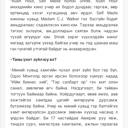
-Rush Hour, Self Made болон Shrek. Rush Hour
инээдмийн кино учир их бодол дундаас гаргаж, өөр
ертөнцөд хэсэг хугацаанд авч ирдэг. Self Made
киноны хувьд Madam C.J. Walker гэх бүсгүйн бодит
амьдралаас сэдэвлэсэн кино юм. Тэрээр амьдралаа
тэгээс эхлүүлж, ам.долларын саятан болж чадсан
тухай өгүүлдэг юм. Shrek зэрэг хүүхэлдэйн киног
яагаад эргүүлж үзээд байгаа учир нь тэд цаанаа маш
гүн гүнзгий утгатай байдаг нь анзаарагдсан.
-Таны үнэт зүйл юу вэ?
-Миний хувьд хамгийн чухал үнэт зүйл бол гэр бүл.
Одоо Монголд эргэн ирсэн болохоор хүмүүс надад
“Ийм бизнес хий”, “Тэр салбарт ор” гэх мэт олон
санал, зөвлөгөө өгч байна. Нэгдүгээрт, би тайван
тогтуун баймаар байна. Хоёрдугаарт, өвөө эмээ, аав
ээжтэйгээ хамтдаа цагийг өнгөрүүлж дурсамж
бүтээмээр байна. Учир нь миний хувьд гэр бүлтэйгээ
хамт өнгөрүүлсэн дурсамж зөвхөн хүүхэд насанд л
үлдсэн байдаг. Би 17 настайдаа Америк руу явж,
тэндээ сурч, магистраа хамгаалж, ажлын гараагаа