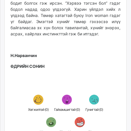
бодит болгох гэж ирсэн. “Хэрвээ тэгсэн бол” гэдэг
бодол надад одоо үлдээгүй. Харин үйлдэл хийх л
үлдээд байна. Төмөр хатагтай буюу Iron woman гэдэг
үг байдаг. Эмэгтэй хүнийг төмөр гэхээсээ илүү
байгалиасаа эх хүн болох тавилантай, хүнийг энэрэх,
асрах, хайрлах инстинкттэй гэж би итгэдэг.
Н.Нарванчин
ӨДРИЙН СОНИН
Хөгжилтэй (
0
)
Гайхамшигтай (
0
)
Гунигтай (
0
)