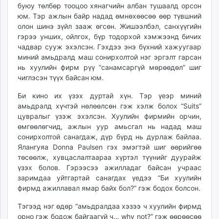
буюу төлбөр тооцоо хянагчийн албан тушаалд орсон
юм. Тэр ажлын байр надад өмнөхөөсөө өөр түвшний
олон шинэ зүйл зааж өгсөн. Жишээлбэл, санхүүгийн
гэрээ унших, ойлгох, бүр тодорхой хэмжээнд бичих
чадвар сууж эхэлсэн. Гэхдээ энэ бүхний хажуугаар
миний амьдралд маш сонирхолтой нэг эргэлт гарсан
нь хуулийн фирм рүү “санамсаргүй мөрөөдөл” шиг
чиглэсэн түүх байсан юм.
Би кино их үзэх дуртай хүн. Тэр үеэр миний
амьдралд хүчтэй нөлөөлсөн гэж хэлж болох “Suits”
цувралыг үзэж эхэлсэн. Хуулийн фирмийн орчин,
өмгөөлөгчид, ажлын уур амьсгал нь надад маш
сонирхолтой санагдаж, дүр бүрд нь дурлаж байлаа.
Ялангуяа Donna Paulsen гэх эмэгтэй шиг өөрийгөө
төсөөлж, хувцаслалтаараа хүртэл түүнийг дуурайж
үзэх болов. Гэрээсээ ажилладаг байсан учраас
заримдаа уйтгартай санагдах үедээ “Би хуулийн
фирмд ажиллавал ямар байх бол?” гэж бодох болсон.
Тэгээд нэг өдөр “амьдралдаа хэзээ ч хуулийн фирмд
орно гэж бодож байгаагүй ч… why not?” гэж өөрөөсөө