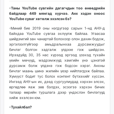
unuudur.mn
-Таны YouTube сувгийн дагагчдын тоо өнөөдрийн
isee.mn
байдлаар 449 мянгад хүрчээ. Анх хэдэн оноос
mglradio.com
YouTube суваг хөтөлж эхэлсэн бэ?
fact.mn
-Миний бие 2019 оны нэгдүгээр сарын 1-нд АНУ-д
itoim.mn
байхдаа YouTube сувгаа эхлүүлж байлаа. Угаасаа
tumen.mn
шийдэмгий зан чанартай болохоор олон дахин бодож,
shuum.mn
эргэлзэлгүйгээр амьдралынхаа дурсамжуудыг
times.mn
бичлэг болгон хадгалж үлдээе гэж шийдсэн.
Ирээдүйд 30, 35 нас хүрээд эргээд үзэхэд тухайн
tvmongolia.mn
үеийн мөчүүд, мэдрэмжүүд хамгийн үнэ цэнэтэй
mass.mn
дурсамж болж үлдэнэ гэж бодсон хэрэг. Анхны
unegui.mn
бичлэг маань шинэ жилийн үеэр нийтлэгдэж байлаа.
assa.mn
Хүмүүст бодит тус болох контент бүтээхийг хүссэн.
toim.mn
Ингээд АНУ-ын их, дээд сургуулиудад хэрхэн элсэх,
өргөдлөө яаж зөв бэлдэх, эсээгээ хэрхэн бичих
tac.mn
талаар өөрийн туршлага дээр үндэслэн бичлэгүүд
paparazzi.mn
хийж эхэлсэн юм.
unread.today
-Тухайлбал?