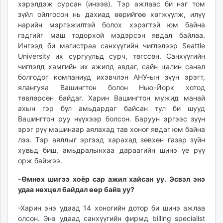
хэрэлдэж сурсан (инээв). Тэр ажлаас би нэг том
зүйл ойлгосон нь дахиад өөрийгөө хөгжүүлж, илүү
нарийн мэргэжилтэй болох хэрэгтэй юм байна
гэдгийг маш тодорхой мэдэрсэн явдал байлаа.
Ингээд би магистраа санхүүгийн чиглэлээр Seattle
University их сургуульд сурч, төгссөн. Санхүүгийн
чиглэлд хамгийн их ажилд авдаг, сайн цалин санал
болгодог компаниуд ихэвчлэн АНУ-ын зүүн эрэгт,
ялангуяа Вашингтон болон Нью-Йорк хотод
төвлөрсөн байдаг. Харин Вашингтон мужид манай
ахын гэр бүл амьдардаг байсан тул би шууд
Вашингтон руу нүүхээр болсон. Баруун эргээс зүүн
эрэг рүү машинаар аялахад тав хоног явдаг юм байна
лээ. Тэр аяллыг эргээд харахад зөвхөн газар зүйн
хувьд биш, амьдралынхаа дараагийн шинэ үе рүү
орж байжээ.
-Өмнөх шигээ хоёр сар ажил хайсан уу. Эсвэл энэ
удаа нөхцөл байдал өөр байв уу?
-Харин энэ удаад 14 хоногийн дотор би шинэ ажлаа
олсон. Энэ удаад санхүүгийн фирмд billing specialist