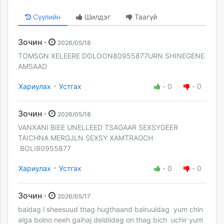
Сүүлийн
Шилдэг
Таагүй
Зочин ·
2026/05/18
TOMSGN XELEERE DOLOON80955877URN SHINEGENE
AMSAAD
·
Хариулах
Устгах
-
0
-
0
Зочин ·
2026/05/18
VANXANI BIEE UNELLEED TSAGAAR SEXSYGEER
TAICHNA MERGJLN SEXSY XAMTRAGCH
BOLI80955877
·
Хариулах
Устгах
-
0
-
0
Зочин ·
2026/05/17
baidag l sheesuud thag hugthaand balruuldag yum chin
alga bolno neeh gaihaj deldiideg on thag bich uchir yum