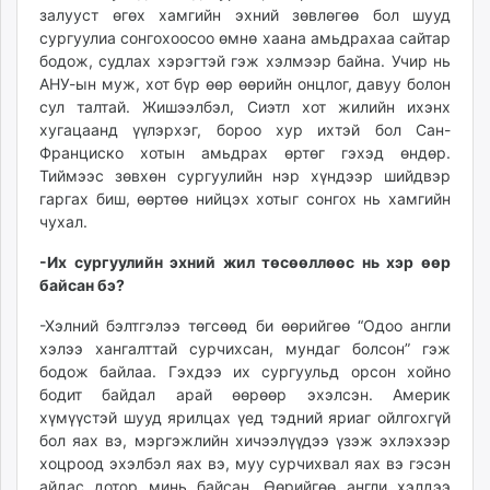
залууст өгөх хамгийн эхний зөвлөгөө бол шууд
сургуулиа сонгохоосоо өмнө хаана амьдрахаа сайтар
бодож, судлах хэрэгтэй гэж хэлмээр байна. Учир нь
АНУ-ын муж, хот бүр өөр өөрийн онцлог, давуу болон
сул талтай. Жишээлбэл, Сиэтл хот жилийн ихэнх
хугацаанд үүлэрхэг, бороо хур ихтэй бол Сан-
Франциско хотын амьдрах өртөг гэхэд өндөр.
Тиймээс зөвхөн сургуулийн нэр хүндээр шийдвэр
гаргах биш, өөртөө нийцэх хотыг сонгох нь хамгийн
чухал.
-Их сургуулийн эхний жил төсөөллөөс нь хэр өөр
байсан бэ?
-Хэлний бэлтгэлээ төгсөөд би өөрийгөө “Одоо англи
хэлээ хангалттай сурчихсан, мундаг болсон” гэж
бодож байлаа. Гэхдээ их сургуульд орсон хойно
бодит байдал арай өөрөөр эхэлсэн. Америк
хүмүүстэй шууд ярилцах үед тэдний яриаг ойлгохгүй
бол яах вэ, мэргэжлийн хичээлүүдээ үзэж эхлэхээр
хоцроод эхэлбэл яах вэ, муу сурчихвал яах вэ гэсэн
айдас дотор минь байсан. Өөрийгөө англи хэлдээ