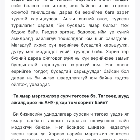
сайн болсон гэж итгээд явж байсан ч нэг герман
охинтой танилцсаны дараа би өөрийгөө бага зэрэг
түүнтэй харьцуулсан. Англи хэлний оноо, туулсан
туршлагыг хараад “Би бусдаас ямар билээ” гэж
бодож байв. Гэхдээ эргээд бодоход ийм үе хүний
амьдралд зайлшгүй тохиолддог юм шиг санагдсан.
Магадгүй ихэнх хүн өөрийгөө бусадтай харьцуулж,
дутуу мэт мэдэрдэг үеийг туулдаг байх. Харин тэр
бүхний дараа ойлгодог зүйл нь хүн өөрийнхөө замыг
бусдынхтай харьцуулах хэрэггүй юм. Нэг хэсэг
өөрийгөө голдог, бусадтай харьцуулдаг байсан бол
дараа нь би ингэх шаардлагагүй юм байна гэдгээ
ойлгож, ухаардаг.
-Та ямар мэргэжлээр сурч төгссөн бэ. Төгсөөд шууд
ажилд орох нь АНУ-д хэр том сорилт байв?
-Би бизнесийн удирдлагаар сурсан ч төгсөх үедээ яг
ямар салбарт ажлын гараагаа эхлүүлэхээ сайн
мэдэхгүй байсан. Нэг ёсондоо шийдэж чадахгүй
явсан гэсэн үг. Хэрвээ нарийн мэргэжил сонгосон