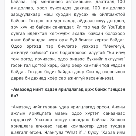
байлаа. Тэр мөнгөнөөс автомашины даатгалд 100
ам.доллар, хоол хүнсэндээ дахиад 100 ам.доллар
зарцуулахаар маш хурдан дуусах нь ойлгомжтой
байсан. Гэхдээ тэр үед надад айдсаас илүү догдлол,
эрч хүч их байсан санагддаг. Яг тэр үед би YouTube
сувгаа идэвхтэй хөгжүүлж эхэлж байсан болохоор
шинэ байрандаа нүүж орж буй бичлэг хүртэл байдаг.
Одоо эргээд тэр бичлэгээ үзэхээр “Мөнгөгүй,
ажилгүй байжээ” гэж бодогдохоос илүүтэй “Би илүү
том хотод ирчихсэн, одоо эндээс бүхнийг эхлүүлнэ”
гэсэн гал цогтой харц, баяр хөөр хамгийн тод үлдсэн
байдаг. Гэхдээ бодит байдал дээр Сиэтлд очсоныхоо
дараа би дахиад хоёр сар ажилгүй явсан(инээв).
-Амазонд нийт хэдэн ярилцлагад орж байж тэнцсэн
бэ?
-Амазонд нийт гурван удаа ярилцлагад орсон. Анхны
ажлын ярилцлага маань одоо хүртэл санаанаас
гардаггүй. Үнэхээр хэцүү санагдаж байлаа. Зөвхөн
ярилцлага өгөхөөс гадна компьютер дээр тусдаа
шалгалт өгсөн. Ялангуяа “What if…” буюу “Хэрэв ийм