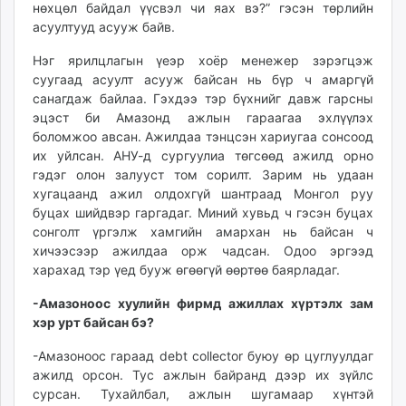
нөхцөл байдал үүсвэл чи яах вэ?” гэсэн төрлийн
асуултууд асууж байв.
Нэг ярилцлагын үеэр хоёр менежер зэрэгцэж
суугаад асуулт асууж байсан нь бүр ч амаргүй
санагдаж байлаа. Гэхдээ тэр бүхнийг давж гарсны
эцэст би Амазонд ажлын гараагаа эхлүүлэх
боломжоо авсан. Ажилдаа тэнцсэн хариугаа сонсоод
их уйлсан. АНУ-д сургуулиа төгсөөд ажилд орно
гэдэг олон залууст том сорилт. Зарим нь удаан
хугацаанд ажил олдохгүй шантраад Монгол руу
буцах шийдвэр гаргадаг. Миний хувьд ч гэсэн буцах
сонголт үргэлж хамгийн амархан нь байсан ч
хичээсээр ажилдаа орж чадсан. Одоо эргээд
харахад тэр үед бууж өгөөгүй өөртөө баярладаг.
-Амазоноос хуулийн фирмд ажиллах хүртэлх зам
хэр урт байсан бэ?
-Амазоноос гараад debt col­lector буюу өр цуглуулдаг
ажилд орсон. Тус ажлын байранд дээр их зүйлс
сурсан. Тухайлбал, ажлын шугамаар хүнтэй