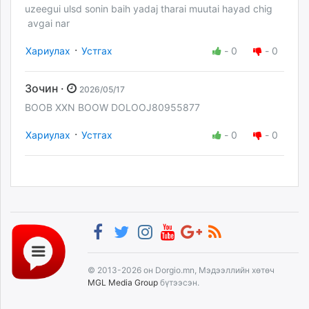
uzeegui ulsd sonin baih yadaj tharai muutai hayad chig
avgai nar
·
Хариулах
Устгах
-
0
-
0
Зочин ·
2026/05/17
BOOB XXN BOOW DOLOOJ80955877
·
Хариулах
Устгах
-
0
-
0
© 2013-2026 он Dorgio.mn, Мэдээллийн хөтөч
MGL Media Group
бүтээсэн.