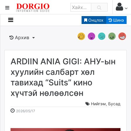
Онцлох
Шинэ
Мэдээллийн
Зар мэдээллийн
Архив
Банк санхүү
Бизнес ААН
Төрийн
ARDIIN ANIA GIGI: АНУ-ын
Нийслэлийн
хуулийн салбарт хөл
тавихад “Suits” кино
dorgio.mn
хүчтэй нөлөөлсөн
Gogo.mn
caak.mn
Нийгэм
,
Бусад
news.mn
2026-
2026-
2026/05/17
zindaa.mn
05-
08-
Baabar.mn
17
07
tovch.mn