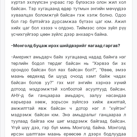
хүртэл эхлүүлсэн учраас гэр бүлээсээ олон жил хол
байсан. Тэр хугацаанд өдөр тутмын энгийн мөчүүдээ
хуваалцах боломжгүй байсан гэж хэлж болно. Одоо
бол гэр бүлтэйгээ дурсамжаа бүтээх цаг юм. Ажил
хийх цаг бол хэзээ ч олдоно. Тиймээс олон зүйл рүү
үсчихгүйгээр цөөн зүйлс дээр анхаарч байна.
-Монголд буцаж ирэх шийдвэрийг яагаад гаргав?
-Америкт амьдарч байх хугацаанд надад байнга нэг
төрлийн бодол төрдөг байсан нь “Хэрвээ би эх
орондоо байсан бол яах байсан бол?”, “Өвөө, эмээ
маань өвдөхөд би шууд очоод хамт байж чадах
байсан болов уу?” гэх мэт энгийн хэрнээ хүний
дотоод мэдрэмжтэй холбоотой асуултууд байсан.
АНУ-д би ганцаараа амьдарч, залуу насандаа
карьераа хөөж, зорьсон зүйлсээ хийж ажилтай,
амжилттай явж байсан ч дотор нэг л “хүйтэн”
мэдрэмж байсан юм. Энэ амьдралыг ганцаараа л
туулаад байгаа юм шиг мэдрэмж байгаад байсан.
Үгүй шүү дээ, гэр бүл минь Монголд байна. Монголд
ирсэн шалтгаан маань ерөөсөө л дээрх бодлуудаа