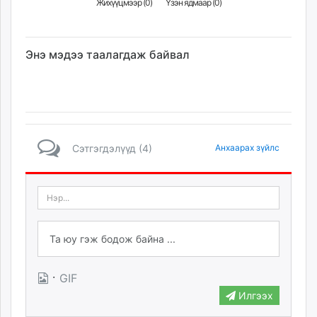
Жихүүцмээр (
0
)
Үзэн ядмаар (
0
)
Энэ мэдээ таалагдаж байвал
Сэтгэгдэлүүд (4)
Анхаарах зүйлс
·
GIF
Илгээх