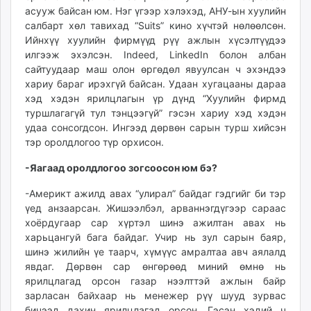
асууж байсан юм. Нэг үгээр хэлэхэд, АНУ-ын хуулийн
салбарт хөл тавихад “Suits” кино хүчтэй нөлөөлсөн.
Ийнхүү хуулийн фирмүүд рүү ажлын хүсэлтүүдээ
илгээж эхэлсэн. Indeed, Linke­dIn болон албан
сайтуудаар маш олон өргөдөл явуулсан ч эхэндээ
хариу бараг ирэхгүй байсан. Удаан хугацааны дараа
хэд хэдэн ярилцлагын үр дүнд “Хуулийн фирмд
туршлагагүй тул тэнцээгүй” гэсэн хариу хэд хэдэн
удаа сонсогдсон. Ингээд дөрвөн сарын турш хийсэн
тэр оролдлогоо түр орхисон.
-Яагаад оролдлогоо зогсоосон юм бэ?
-Америкт ажилд авах “улирал” байдаг гэдгийг би тэр
үед анзаарсан. Жишээлбэл, арваннэгдүгээр сараас
хоёрдугаар сар хүртэл шинэ ажилтан авах нь
харьцангуй бага байдаг. Учир нь зул сарын баяр,
шинэ жилийн үе таарч, хүмүүс амралтаа авч аялалд
явдаг. Дөрвөн сар өнгөрөөд миний өмнө нь
ярилцлагад орсон газар нээлттэй ажлын байр
зарласан байхаар нь менежер рүү шууд зурвас
бичээд дахин ярилцлагад орсон. Гэсэн хэдий ч