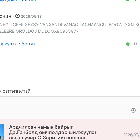
Зочин ·
2026/05/18
NEGUIGEER SEXSY VANXANDI VANAG TACHAANGUI BOOW XXN 
ELEERE OROLDOJ DOLOOX80955877
·
ариулах
Устгах
-
0
 сэтгэгдэлтэй
Ардчилсан намын байрыг
Да.Ганболд өмчлөлдөө шилжүүлэн
2026/07/
авсан учир С.Зоригийн хөшөөг