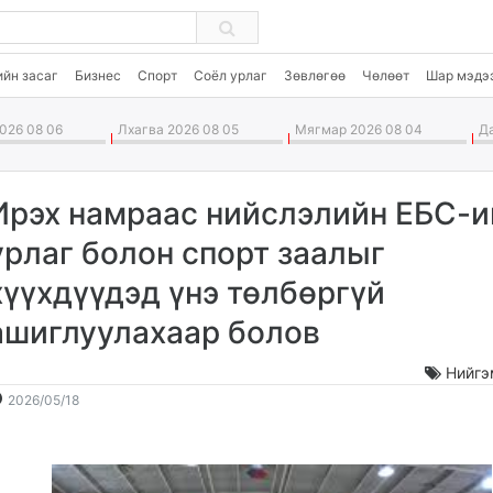
ийн засаг
Бизнес
Спорт
Соёл урлаг
Зөвлөгөө
Чөлөөт
Шар мэдэ
026 08 06
Лхагва 2026 08 05
Мягмар 2026 08 04
Да
Ирэх намраас нийслэлийн ЕБС-и
урлаг болон спорт заалыг
хүүхдүүдэд үнэ төлбөргүй
ашиглуулахаар болов
Нийгэ
2026-
2026-
2026/05/18
05-
08-
18
07
09:21:39
08:19:57