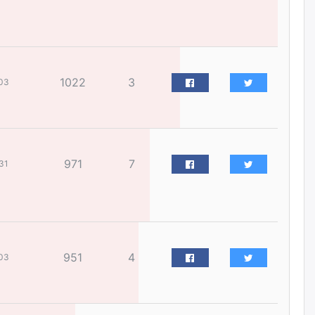
жилийн ойд зориулсан
наадмыг хойшлуулав
өчигдѳр
Монгол Улсад 162 вагон - 9720
1022
3
тонн АИ-92 орж иржээ
03
өчигдѳр
Jade Gas: 1.1 тэрбум австрали
долларын санхүүжилтийн
971
7
31
эцсийн гэрээг есдүгээр сард
байгуулбал Тавантолгойн
метан хийн үйлдвэрлэлийн
өрөмдлөгийг 2027 онд эхлүүлнэ
өчигдѳр
Ханын материалд эхний
951
4
03
ээлжийн 6 блок орон сууцны
барилга угсралтын ажил
үргэлжилж байна
өчигдѳр