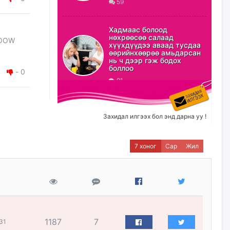
59
ХЗДХ-ын сайд С.Амарсайхан:
Авлигаар авсан хөрөнгийг
Хадмаас болоод
хурааж, нийгмийн сайн
нөхрөөсөө салаад
BOOW
сайхны хөгжилд зориулах
хүүхдүүдээ аваад тусдаа
бөгөөд үүнийг хэд хэдэн эрх
өөрийнхөөрөө амьдарсан
бүхий байгууллагаас санал авна
нь ч дээр гэж бодох
боллоо
өчигдѳр
-
0
91
Шатахууныг олдож байгаа
газраас нь л авч байна. Үнэ
тарифаас илүү хангамж дээр
Захидал илгээх бол энд дарна уу !
анхаарч байна
өчигдѳр
7 хоног
Сар
Жил
Ц.Будханд: Дүүгээ гараад
ирнэ гэж итгэж хүлээсээр
долоон сарын хугацаа
өнгөрлөө
өчигдѳр
1187
7
31
Барилгын салбарын 100