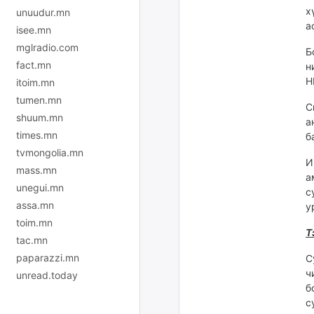
х
unuudur.mn
а
isee.mn
mglradio.com
Б
fact.mn
н
Н
itoim.mn
tumen.mn
С
shuum.mn
а
times.mn
б
tvmongolia.mn
И
mass.mn
а
unegui.mn
с
assa.mn
у
toim.mn
Т
tac.mn
paparazzi.mn
С
ч
unread.today
б
с