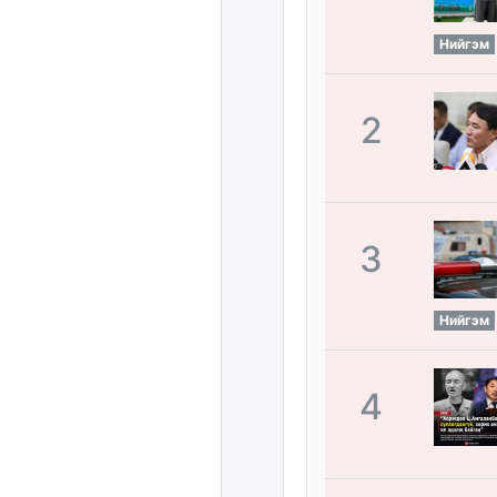
Нийгэм
2
3
Нийгэм
4