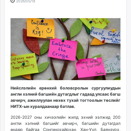
2026-
2026-
2026/05/18
ikon.mn
05-
08-
mnb.mn
18
09
Livetv.mn
10:54:10
02:32:11
Eguur.mn
24tsag.mn
shuud.mn
eagle.mn
ergelt.mn
zarig.mn
today.mn
zuv.mn
mminfo.mn
Нийслэлийн ерөнхий боловсролын сургуулиудын
ugluu.mn
англи хэлний багшийн дутагдлыг гадаад улсаас багш
urlag.mn
авчирч, ажиллуулан нөхөх тухай тогтоолын төслийг
НИТХ-ын хуралдаанаар батлав.
unen.mn
asu.mn
2026-2027 оны хичээлийн жилд эхний ээлжид 200
shudarga.mn
англи хэлний багшийг авчирч, багшийн дутагдал
shuurhai.mn
өндөр байгаа Сонгинохайрхан, Хан-Уул, Баянзүрх,