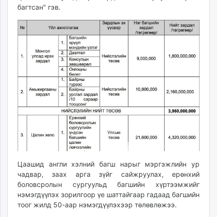
багтсан" гэв.
Цаашид англи хэлний багш нарыг мэргэжлийн ур
чадвар, заах арга зүйг сайжруулах, ерөнхий
боловсролын сургуульд багшийн хүртээмжийг
нэмэгдүүлэх зорилгоор үе шаттайгаар гадаад багшийн
тоог жилд 50-аар нэмэгдүүлэхээр төлөвлөжээ.