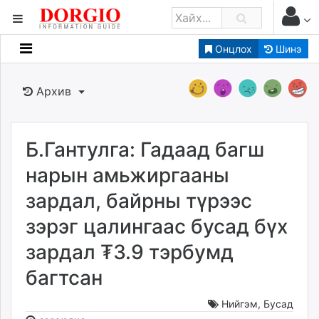
Онцлох
Шинэ
Мэдээллийн
Зар мэдээллийн
Архив
Банк санхүү
Бизнес ААН
Төрийн
Б.Гантулга: Гадаад багш
Нийслэлийн
нарын амьжиргааны
зардал, байрны түрээс
dorgio.mn
зэрэг цалингаас бусад бүх
Gogo.mn
caak.mn
зардал ₮3.9 тэрбумд
news.mn
багтсан
zindaa.mn
Baabar.mn
Нийгэм
,
Бусад
tovch.mn