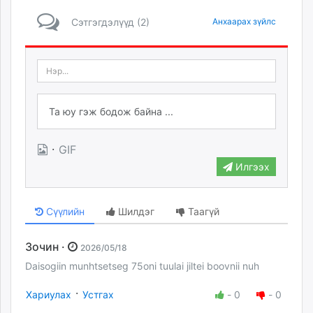
Сэтгэгдэлүүд (2)
Анхаарах зүйлс
·
GIF
Илгээх
Сүүлийн
Шилдэг
Таагүй
Зочин ·
2026/05/18
Daisogiin munhtsetseg 75oni tuulai jiltei boovnii nuh
·
Хариулах
Устгах
-
0
-
0