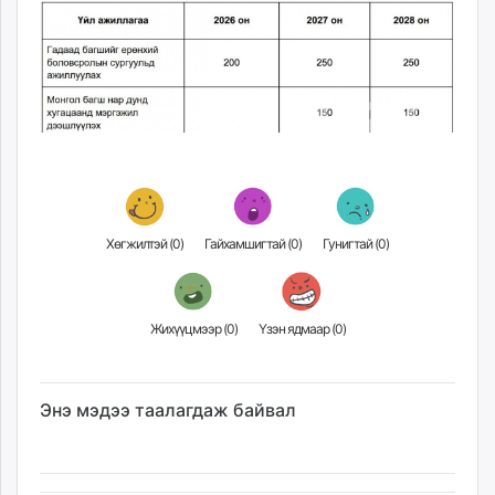
Хөгжилтэй (
0
)
Гайхамшигтай (
0
)
Гунигтай (
0
)
Жихүүцмээр (
0
)
Үзэн ядмаар (
0
)
Энэ мэдээ таалагдаж байвал