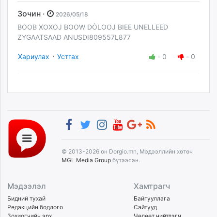
Зочин ·
2026/05/18
BOOB XOXOJ BOOW DÒLOOJ BIEE UNELLEED
ZYGAATSAAD ANUSDI809557L877
·
Хариулах
Устгах
-
0
-
0
© 2013-2026 он Dorgio.mn, Мэдээллийн хөтөч
MGL Media Group
бүтээсэн.
Мэдээлэл
Хамтрагч
Бидний тухай
Байгууллага
Редакцийн бодлого
Сайтууд
Зохиогчийн эрх
Чөлөөт нийтлэгч