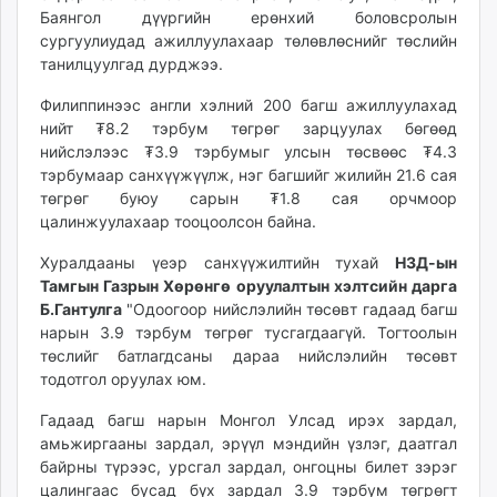
Баянгол дүүргийн ерөнхий боловсролын
unuudur.mn
сургуулиудад ажиллуулахаар төлөвлөснийг төслийн
isee.mn
танилцуулгад дурджээ.
mglradio.com
fact.mn
Филиппинээс англи хэлний 200 багш ажиллуулахад
нийт ₮8.2 тэрбум төгрөг зарцуулах бөгөөд
itoim.mn
нийслэлээс ₮3.9 тэрбумыг улсын төсвөөс ₮4.3
tumen.mn
тэрбумаар санхүүжүүлж, нэг багшийг жилийн 21.6 сая
shuum.mn
төгрөг буюу сарын ₮1.8 сая орчмоор
times.mn
цалинжуулахаар тооцоолсон байна.
tvmongolia.mn
Хуралдааны үеэр санхүүжилтийн тухай
НЗД-ын
mass.mn
Тамгын Газрын Хөрөнгө оруулалтын хэлтсийн дарга
unegui.mn
Б.Гантулга
"Одоогоор нийслэлийн төсөвт гадаад багш
assa.mn
нарын 3.9 тэрбум төгрөг тусгагдаагүй. Тогтоолын
toim.mn
төслийг батлагдсаны дараа нийслэлийн төсөвт
тодотгол оруулах юм.
tac.mn
paparazzi.mn
Гадаад багш нарын Монгол Улсад ирэх зардал,
unread.today
амьжиргааны зардал, эрүүл мэндийн үзлэг, даатгал
байрны түрээс, урсгал зардал, онгоцны билет зэрэг
цалингаас бусад бүх зардал 3.9 тэрбум төгрөгт