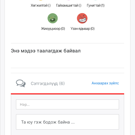
Хөгжилтэй (
)
Гайхамшигтай (
)
Гунигтай (
1
)
Жихүүцмээр (
0
)
Үзэн ядмаар (
0
)
Энэ мэдээ таалагдаж байвал
Сэтгэгдэлүүд (6)
Анхаарах зүйлс