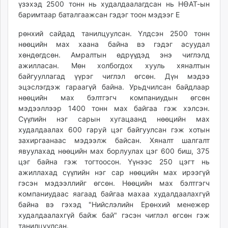
үзэхэд 2500 тонн нь худалдаалагдсан нь НӨАТ-ын
баримтаар баталгаажсан гэдэг тоон мэдээг Е
рөнхий сайдад танилцуулсан. Үлдсэн 2500 тонн
нөөцийн мах хаана байна вэ гэдэг асуудал
хөндөгдсөн. Амралтын өдрүүдэд энэ чиглэлд
ажилласан. Мөн холбогдох хууль хяналтын
байгууллагад үүрэг чиглэл өгсөн. Дүн мэдээ
эцэслэгдэж гараагүй байна. Урьдчилсан байдлаар
нөөцийн мах бэлтгэгч компаниудын өгсөн
мэдээллээр 1400 тонн мах байгаа гэж хэлсэн.
Сүүлийн нэг сарын хугацаанд нөөцийн мах
худалдаалах 600 гаруй цэг байгуулсан гэж хотын
захиргаанаас мэдээлж байсан. Хяналт шалгалт
явуулахад нөөцийн мах борлуулах цэг 600 биш, 375
цэг байна гэж тогтоосон. Үүнээс 250 цэгт нь
ажиллахад сүүлийн нэг сар нөөцийн мах ирээгүй
гэсэн мэдээллийг өгсөн. Нөөцийн мах бэлтгэгч
компаниудаас яагаад байгаа махаа худалдаалахгүй
байна вэ гэхэд "Нийслэлийн Ерөнхий менежер
худалдаалахгүй байж бай" гэсэн чиглэл өгсөн гэж
танилцуулсан.