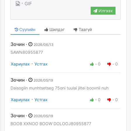
·
GIF
Илгээх
Сүүлийн
Шилдэг
Таагүй
Зочин ·
2026/06/13
SAWN80955877
·
Хариулах
Устгах
-
0
-
0
Зочин ·
2026/05/19
Daisogiin munhtsetseg 75oni tuulai jiltei boovnii nuh
·
Хариулах
Устгах
-
0
-
0
Зочин ·
2026/05/19
BOOB XXNOO BOOW DOLOOJ80955877