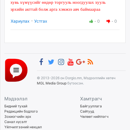
хувь хүмүүсийг өндөр торгууль ноогдуулах хууль
эрхийн акттай болж арга хэмжээ авч баймаараа
·
Хариулах
Устгах
-
0
-
0
© 2013-2026 он Dorgio.mn, Мэдээллийн хөтөч
MGL Media Group
бүтээсэн.
Мэдээлэл
Хамтрагч
Бидний тухай
Байгууллага
Редакцийн бодлого
Сайтууд
Зохиогчийн эрх
Чөлөөт нийтлэгч
Санал хүсэлт
Үйлчилгээний нөхцөл