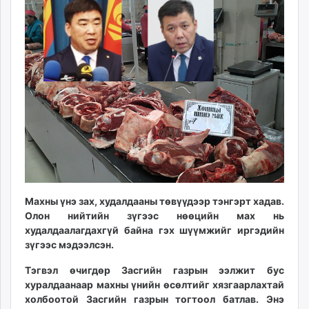
09:47:40
20:30:43
ikon.mn
mnb.mn
Livetv.mn
Eguur.mn
24tsag.mn
shuud.mn
eagle.mn
ergelt.mn
zarig.mn
today.mn
zuv.mn
mminfo.mn
Махны үнэ зах, худалдааны төвүүдээр тэнгэрт хадав.
Олон нийтийн зүгээс нөөцийн мах нь
ugluu.mn
худалдаалагдахгүй байна гэх шүүмжийг иргэдийн
urlag.mn
зүгээс мэдээлсэн.
unen.mn
asu.mn
Тэгвэл өчигдөр Засгийн газрын ээлжит бус
хуралдаанаар махны үнийн өсөлтийг хязгаарлахтай
shudarga.mn
холбоотой Засгийн газрын тогтоол батлав. Энэ
shuurhai.mn