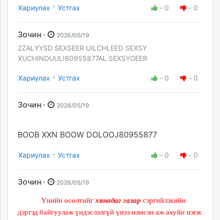
·
Хариулах
Устгах
-
0
-
0
Зочин ·
2026/05/19
2ZALYYSD SEXSEER UILCHLEED SEXSY
XUCHINDUULI80955877AL SEXSYGEER
·
Хариулах
Устгах
-
0
-
0
Зочин ·
2026/05/19
BOOB XXN BOOW DOLOOJ80955877
·
Хариулах
Устгах
-
0
-
0
Зочин ·
2026/05/19
Үнийн өсөлтийг
хянадаг газар
сэргийлэхийн
дэргэд байгуулаж үндэслэлгүй үнээ нэмсэн аж ахуйн нэгж