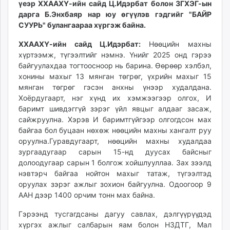
үеэр ХХААХҮ-ийн сайд Ц.Идэрбат болон ЗГХЭГ-ын
unuudur.mn
дарга Б.Энхбаяр нар юу өгүүлэв гэдгийг "БАЙР
isee.mn
СУУРЬ" булангаараа хүргэж байна.
mglradio.com
ХХААХҮ-ийн сайд Ц.Идэрбат:
Нөөцийн махны
fact.mn
хүртээмж, түгээлтийг нэмнэ. Үнийг 2025 онд гэрээ
itoim.mn
байгуулахдаа тогтоосноор нь барина. Өөрөөр хэлбэл,
tumen.mn
хонины махыг 13 мянган төгрөг, үхрийн махыг 15
shuum.mn
мянган төгрөг гэсэн анхны үнээр худалдана.
Хоёрдугаарт, нэг хүнд их хэмжээгээр олгох, И
times.mn
баримт шивдэггүй зэрэг үйл явцыг алдааг засаж,
tvmongolia.mn
сайжруулна. Хэрэв И баримтгүйгээр олгогдсон мах
mass.mn
байгаа бол буцаан нөхөж нөөцийн махны хангалт руу
unegui.mn
оруулна.Гуравдугаарт, нөөцийн махны худалдаа
assa.mn
зургаадугаар сарын 15-нд дуусах байсныг
долоодугаар сарын 1 болгож хойшлууллаа. Зах зээлд
toim.mn
нэвтэрч байгаа нойтон махыг татаж, түгээлтэд
tac.mn
оруулах зэрэг ажлыг зохион байгуулна. Одоогоор 9
paparazzi.mn
ААН дээр 1400 орчим тонн мах байна.
unread.today
Гэрээнд тусгагдсаны дагуу савлах, дэлгүүрүүдэд
хүргэх ажлыг салбарын яам болон НЗДТГ, Мал