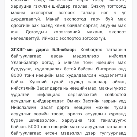
хариуцна гэхчлэн шийдвэр гарлаа. Энэхүү тогтоолд
махны экспортыг зогсоох талаар нэг ч үг
дурдагдаагүй. Манай экспортод гарч буй мах
одоогийн зах зээлд хямд байдаг сарлаг, адууны мах
юм. Дотоодын хэрэглээний маханд экспорт
нөлөөлдөггүй. Иймээс экспортоо зогсоохгүй.
ЗГХЭГ-ын дарга Б.Энхбаяр:
Холбогдох татварын
байгууллагаас авсан мэдээллээр нийслэл
Улаанбаатар хотод 5 мянган тонн нөөцийн мах
бүрдүүлж, худалдаалах ёстой байсан. Өнгөрсөн онд
8000 тонн нөөцийн мах худалдаалсан мэдээлэлтэй
байна. Хүнсний тухай хуульд зааснаар аймаг,
нийслэлийн Засаг дарга нь нөөцийн мах, махны үнээс
үүдэлтэй инфляцаас сэргийлэхтэй холбоотой
асуудлыг шийдвэрлэдэг. Өмнөх Засгийн газрын үед
Нийслэлийн Засаг дарга нөөцийн махны тухай
асуудлыг өөрийн төсөв, эрхлэх асуудлын хүрээнд
бүрэн шийдвэрлэж, хариуцна гэж танилцуулж
байсан. 5000 тонн нөөцийн махны асуудлыг татварын
байгууллагаас өгсөн мэдээлэл дээр тулгуурлаад