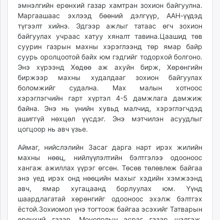
эмнэлгийн ерөнхий газар хамтран зохион байгуулна.
Маргаашаас эхлээд бөөний дэлгүүр, ААН-үүдэд
түгээлт хийнэ. Эдгээр ажлыг татаас өгч зохион
байгуулах учраас хатуу хяналт тавина.Цаашид төв
суурин газрын махны хэрэглээнд төр ямар байр
суурь оролцоотой байх юм гэдгийг тодорхой болгоно.
Энэ хүрээнд Хөдөө аж ахуйн бирж, Хөрөнгийн
биржээр махны худалдааг зохион байгуулах
боломжийг судална. Мах малын хотноос
хэрэглэгчийн гарт хүртэл 4-5 дамжлага дамжиж
байна. Энэ нь үнийн хувьд малчид, хэрэглэгчдэд
ашиггүй нөхцөл үүсдэг. Энэ мэтчилэн асуудлыг
цогцоор нь авч үзье.
Аймаг, нийслэлийн Засаг дарга нарт ирэх жилийн
махны нөөц, нийлүүлэлтийн бэлтгэлээ одооноос
хангаж ажиллах үүрэг өгсөн. Төсөв төлөвлөж байгаа
энэ үед ирэх онд нөөцийн махыг хэдийн хэмжээнд
авч, ямар хугацаанд борлуулах юм. Үүнд
шаардлагатай хөрөнгийг одооноос эхэлж бэлтгэх
ёстой.Зохиомол үнэ тогтоож байгаа эсэхийг Татварын
ерөнхий газар, Монополын эсрэг газар шалгаж,