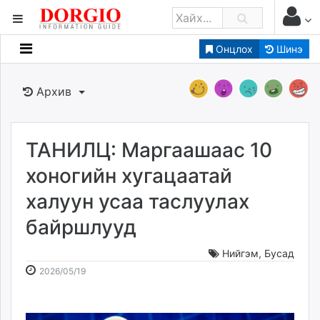
Онцлох
Шинэ
Мэдээллийн
Зар мэдээллийн
Архив
Банк санхүү
Бизнес ААН
Төрийн
ТАНИЛЦ: Маргаашаас 10
Нийслэлийн
хоногийн хугацаатай
халуун усаа таслуулах
dorgio.mn
байршлууд
Gogo.mn
caak.mn
Нийгэм
,
Бусад
news.mn
2026-
2026-
2026/05/19
zindaa.mn
05-
08-
Baabar.mn
19
09
tovch.mn