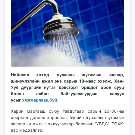
12:15:48
12:40:51
ikon.mn
mnb.mn
Livetv.mn
Eguur.mn
24tsag.mn
shuud.mn
eagle.mn
ergelt.mn
zarig.mn
today.mn
Нийслэл хотод дулааны шугамын засвар,
zuv.mn
шинэчлэлийн ажил энэ сарын 18-наас эхэлж, Хан-
Уул дүүргийн нутаг дэвсгэрт оршдог орон сууц
mminfo.mn
болон албан байгууллагуудын халуун
ugluu.mn
усыг
хязгаарлаад буй
.
urlag.mn
unen.mn
Харин маргааш буюу тавдугаар сарын 20-30-ны
хооронд дараах хороолол, бүсийн дулааны шугамын
asu.mn
засварын ажлыг эхлүүлэхээр болсныг "УБДС" ТӨХК-
shudarga.mn
аас мэдээллээ.
shuurhai.mn