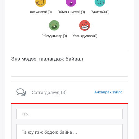
Хөгжилтэй (
0
)
Гайхамшигтай (
0
)
Гунигтай (
0
)
Жихүүцмээр (
0
)
Үзэн ядмаар (
0
)
Энэ мэдээ таалагдаж байвал
Сэтгэгдэлүүд (3)
Анхаарах зүйлс