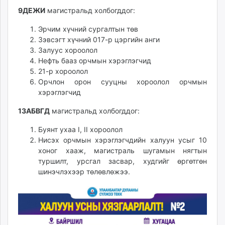
unuudur.mn
9ДЕЖИ
магистральд холбогддог:
isee.mn
Эрчим хүчний сургалтын төв
mglradio.com
Зэвсэгт хүчний 017-р цэргийн анги
fact.mn
Залуус хороолол
itoim.mn
Нефть бааз орчмын хэрэглэгчид
21-р хороолол
tumen.mn
Орчлон орон сууцны хороолол орчмын
shuum.mn
хэрэглэгчид
times.mn
tvmongolia.mn
13АБВГД
магистральд холбогддог:
mass.mn
Буянт ухаа I, II хороолол
unegui.mn
Нисэх орчмын хэрэглэгчдийн халуун усыг 10
assa.mn
хоног хааж, магистраль шугамын нягтын
toim.mn
туршилт, урсгал засвар, худгийг өргөтгөн
шинэчлэхээр төлөвлөжээ.
tac.mn
paparazzi.mn
unread.today