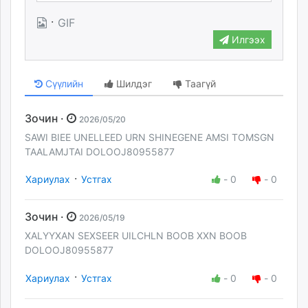
·
GIF
Илгээх
Сүүлийн
Шилдэг
Таагүй
Зочин ·
2026/05/20
SAWI BIEE UNELLEED URN SHINEGENE AMSI TOMSGN
TAALAMJTAI DOLOOJ80955877
·
Хариулах
Устгах
-
0
-
0
Зочин ·
2026/05/19
XALYYXAN SEXSEER UILCHLN BOOB XXN BOOB
DOLOOJ80955877
·
Хариулах
Устгах
-
0
-
0