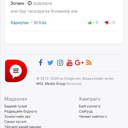
Зочин ·
2026/05/19
жил бүр тасалдагаа болимоор юм
·
Хариулах
Устгах
-
0
-
0
© 2013-2026 он Dorgio.mn, Мэдээллийн хөтөч
MGL Media Group
бүтээсэн.
Мэдээлэл
Хамтрагч
Бидний тухай
Байгууллага
Редакцийн бодлого
Сайтууд
Зохиогчийн эрх
Чөлөөт нийтлэгч
Санал хүсэлт
Үйлчилгээний нөхцөл