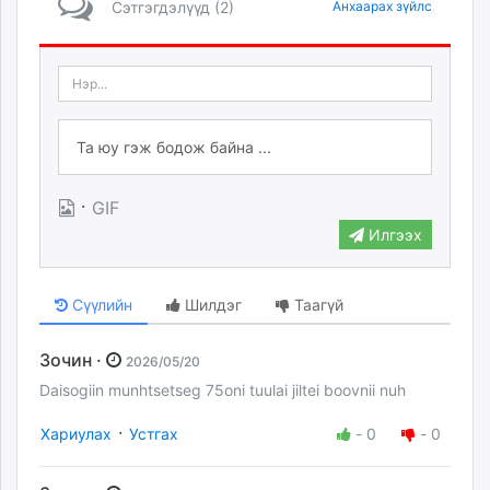
Сэтгэгдэлүүд (2)
Анхаарах зүйлс
·
GIF
Илгээх
Сүүлийн
Шилдэг
Таагүй
Зочин ·
2026/05/20
Daisogiin munhtsetseg 75oni tuulai jiltei boovnii nuh
·
Хариулах
Устгах
-
0
-
0