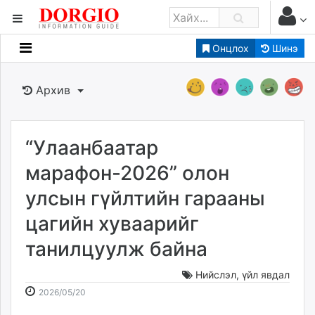
Онцлох
Шинэ
Мэдээллийн
Зар мэдээллийн
Архив
Банк санхүү
Бизнес ААН
Төрийн
“Улаанбаатар
Нийслэлийн
марафон-2026” олон
улсын гүйлтийн гарааны
dorgio.mn
цагийн хуваарийг
Gogo.mn
caak.mn
танилцуулж байна
news.mn
zindaa.mn
Нийслэл
,
үйл явдал
2026-
2026-
Baabar.mn
2026/05/20
05-
08-
tovch.mn