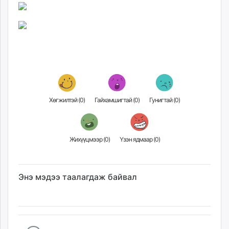
Хөгжилтэй (
0
)
Гайхамшигтай (
0
)
Гунигтай (
0
)
Жихүүцмээр (
0
)
Үзэн ядмаар (
0
)
Энэ мэдээ таалагдаж байвал