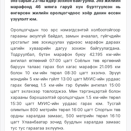
энэ сарын 23-ны өдөр зохион байгуулна. Энэ жилийн
unuudur.mn
марафонд 46 мянга гаруй хүн бүртгүүлсэн нь
isee.mn
өнгөрсөн жилийн оролцогчдоос хоёр дахин өссөн
үзүүлэлт юм.
mglradio.com
fact.mn
Оролцогчдын тоо эрс нэмэгдсэнтэй холбоотойгоор
itoim.mn
гарааны аюулгүй байдал, замын ачаалал, гүйгчдийн
tumen.mn
урсгалыг зөв зохицуулах үүднээс марафон дараах
цагийн хуваарийн дагуу зохион байгуулагдана.
shuum.mn
Тодруулбал, бүтэн марафон буюу 42.195 км-ийн
times.mn
ангилал өглөөний 07:00 цагт Соёлын төв өргөөний
tvmongolia.mn
баруун талаас гарах бол хагас марафон 21.095 км
mass.mn
болон 10 км-ийн төрөл 08:30 цагт эхэлнэ. Эрүүл
unegui.mn
мэндийн 5 км-ийн гүйлт 13:00 цагт МУИС-ийн урдаас
гарах бөгөөд 1.5 км-ийн гэр бүлийн ангилал 15:00
assa.mn
цагт эхлэхээр товлогджээ. Мөн тэргэнцэртэй болон
toim.mn
харааны бэрхшээлтэй оролцогчдын 1.5 км-ийн төрөл
tac.mn
15:30 цагт МУИС-ийн урдаас гарах юм. Тусгай
paparazzi.mn
олимпын 800 метрийн төрөл 16:00 цагт Спортын төв
unread.today
ордны харалдаа замаас, 500 метрийн төрөл 16:10
цагт Улаанбаатар зочид буудлын харалдаа замаас
тус тус гараагаа эхлүүлнэ.