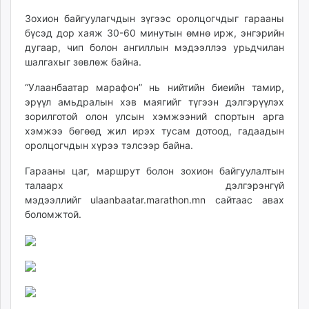
Зохион байгуулагчдын зүгээс оролцогчдыг гарааны
бүсэд дор хаяж 30-60 минутын өмнө ирж, энгэрийн
дугаар, чип болон ангиллын мэдээллээ урьдчилан
шалгахыг зөвлөж байна.
“Улаанбаатар марафон” нь нийтийн биеийн тамир,
эрүүл амьдралын хэв маягийг түгээн дэлгэрүүлэх
зорилготой олон улсын хэмжээний спортын арга
хэмжээ бөгөөд жил ирэх тусам дотоод, гадаадын
оролцогчдын хүрээ тэлсээр байна.
Гарааны цаг, маршрут болон зохион байгуулалтын
талаарх дэлгэрэнгүй
мэдээллийг
ulaanbaatar.marathon.mn
сайтаас авах
боломжтой.