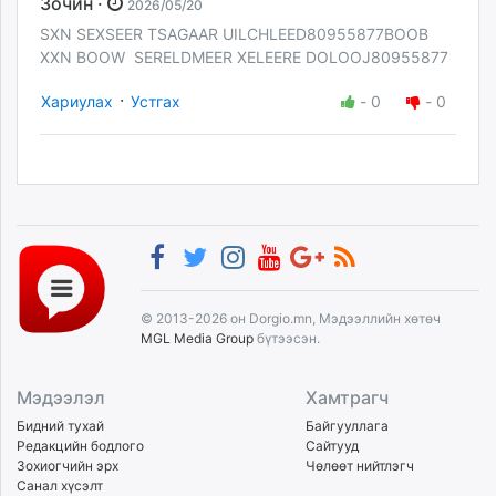
Зочин ·
2026/05/20
SXN SEXSEER TSAGAAR UILCHLEED80955877BOOB
XXN BOOW SERELDMEER XELEERE DOLOOJ80955877
·
Хариулах
Устгах
-
0
-
0
© 2013-2026 он Dorgio.mn, Мэдээллийн хөтөч
MGL Media Group
бүтээсэн.
Мэдээлэл
Хамтрагч
Бидний тухай
Байгууллага
Редакцийн бодлого
Сайтууд
Зохиогчийн эрх
Чөлөөт нийтлэгч
Санал хүсэлт