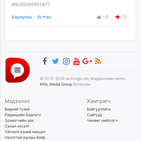
ANUSDI80955877
·
Хариулах
Устгах
-
0
-
0
© 2013-2026 он Dorgio.mn, Мэдээллийн хөтөч
MGL Media Group
бүтээсэн.
Мэдээлэл
Хамтрагч
Бидний тухай
Байгууллага
Редакцийн бодлого
Сайтууд
Зохиогчийн эрх
Чөлөөт нийтлэгч
Санал хүсэлт
Үйлчилгээний нөхцөл
Нээлттэй ажлын байр