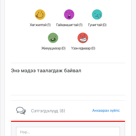
Хөгжилтэй (
1
)
Гайхамшигтай (
1
)
Гунигтай (
0
)
Жихүүцмээр (
0
)
Үзэн ядмаар (
0
)
Энэ мэдээ таалагдаж байвал
Сэтгэгдэлүүд (8)
Анхаарах зүйлс