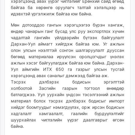
хэрэгцээнд авах үүрэг чиглэлийг Ерөнхий сайд өгөөд
байгаа ба хөрөнгө оруулагч талтай хэлэлцээр нь
идэвхтэй үргэлжилж байгаа юм байна.
Мөн дотооддоо гангын хэрэгцээгээ бүрэн хангаж,
өндөр чанарын ганг бусад улс руу экспортлох хүчин
чадалтай гангийн үйлдвэрийн бүтээн байгуулалт
Дархан-Уул аймагт хийгдэж байгаа юм. Уг ажлын
олон улсын нээлттэй сонгон шалгаруулалт дууссан
бөгөөд материалаа ирүүлсэн оролцогчдыг үнэлэх
ажлын хэсэг байгуулагдаж байгаа юм байна. Дархан-
Уул аймгийн ИТХ 650 га газрыг улсын тусгай
хэрэгцээнд авах саналыг дэмжээд байгаа аж.
Тэсрэх дэлбэрэх бодисын эргэлттэй
холбоотой Засгийн газрын тогтоол өнөөдөр
батлагджээ. Уул уурхайн үндсэн тэсэлгээний ажлын
материал болох тэсрэх дэлбэрэх бодисыг импорт
хийдэг боомтуудыг нэмэгдүүлэх, орж ирсэн бодисын
хадгалалт хамгаалалт, гаалийн бүрдүүлэлтийг
шуурхайлах чиглэлийн үүрэг даалгаврыг өгсөн
байна.