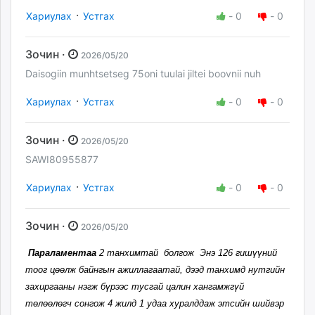
·
Хариулах
Устгах
-
0
-
0
Зочин ·
2026/05/20
Daisogiin munhtsetseg 75oni tuulai jiltei boovnii nuh
·
Хариулах
Устгах
-
0
-
0
Зочин ·
2026/05/20
SAWI80955877
·
Хариулах
Устгах
-
0
-
0
Зочин ·
2026/05/20
Параламентаа
2 танхимтай болгож Энэ 126 гишүүний
тоог цөөлж байнгын ажиллагаатай, дээд танхимд нутгийн
захиргааны нэгж бүрээс тусгай цалин хангамжгүй
төлөөлөгч сонгож 4 жилд 1 удаа хуралддаж этсийн шийвэр