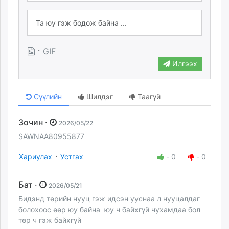
·
GIF
Илгээх
Сүүлийн
Шилдэг
Таагүй
Зочин ·
2026/05/22
SAWNAA80955877
·
Хариулах
Устгах
-
0
-
0
Бат ·
2026/05/21
Бидэнд төрийн нууц гэж идсэн ууснаа л нууцалдаг
болохоос өөр юу байна юу ч байхгүй чухамдаа бол
төр ч гэж байхгүй