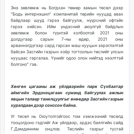
unuudur.mn
Энэ зөвлөмж нь Богдхан төмөр замын төсөл дээр
isee.mn
"Бодь интернэшнл" компанитай төрийн нууцад авах
mglradio.com
байдлаар шууд гэрээ байгуулж, нүүрсний офтэйк
гэрээ хийсэн. Ийм үндэсний аюулгүй байдлын
fact.mn
зөвлөмж болон түүнтэй холбоотой 2021 оны
itoim.mn
долдугаар сарын 7-ны өдөр, 2021 оны
tumen.mn
арваннэгдүгээр сард гарсан маш нууцын зэрэглэлтэй
shuum.mn
байсан Засгийн газрын хоёр тогтоолын төслийг улсын
times.mn
нууцаас гаргалаа. Үүнийг одоо олон нийтэд нээлттэй
болгоно" гэв.
tvmongolia.mn
mass.mn
unegui.mn
Хөнгөн цагааны аж үйлдвэрийн парк Сүхбаатар
assa.mn
аймгийн Эрдэнэцагаан суманд байгуулах ажлын
toim.mn
явцын талаар танилцуулгыг өнөөдөр Засгийн газрын
tac.mn
хуралдаан дээр сонссон байна.
paparazzi.mn
Уг төсөл нь Оюутолгойгоос том хэмжээний төсөлд
unread.today
тооцогдоно гэдгийг Аж үйлдвэр, эрдэс баялгийн сайд
Г.Дамдинням онцлов. Төслийн газрыг тусгай