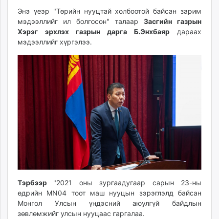
ikon.mn
Энэ үеэр "Төрийн нууцтай холбоотой байсан зарим
mnb.mn
мэдээллийг ил болгосон" талаар
Засгийн газрын
Хэрэг эрхлэх газрын дарга Б.Энхбаяр
дараах
Livetv.mn
мэдээллийг хүргэлээ.
Eguur.mn
24tsag.mn
shuud.mn
eagle.mn
ergelt.mn
zarig.mn
today.mn
zuv.mn
mminfo.mn
ugluu.mn
urlag.mn
unen.mn
Тэрбээр
"2021 оны зургаадугаар сарын 23-ны
asu.mn
өдрийн MN04 тоот маш нууцын зэрэглэлд байсан
shudarga.mn
Монгол Улсын үндэсний аюулгүй байдлын
зөвлөмжийг улсын нууцаас гаргалаа.
shuurhai.mn