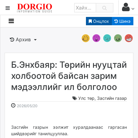
Онцлох
Шинэ
Мэдээллийн
Зар мэдээллийн
Архив
Банк санхүү
Бизнес ААН
Төрийн
Б.Энхбаяр: Төрийн нууцтай
Нийслэлийн
холбоотой байсан зарим
мэдээллийг ил болголоо
dorgio.mn
Gogo.mn
Улс төр
,
Засгийн газар
caak.mn
2026-
2026-
2026/05/20
news.mn
05-
08-
20
08
zindaa.mn
14:24:23
11:16:42
Засгийн газрын ээлжит хуралдаанаас гаргасан
Baabar.mn
шийдвэрийг танилцууллаа.
tovch.mn