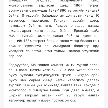
16:00:25
23:54:05
Өнөөдрийн байдлаар ам.долларын ханш
ikon.mn
монголбанкны зарласан ханш 1867 төгрөг,
mnb.mn
арилжааны банкуудад 1879-1880 төгрөгийн ханштай
байна. Өчигдрийн байдлаар ам.долларын ханш 10
Livetv.mn
төгрөгөөр нэмэгдсэн. Ганцхан өдрийн дотор
Eguur.mn
нэмэгдэж буй нь энэ. Гэхдээ өнөөдөр яагаад
24tsag.mn
ам.долларын ханш өсөөд байна, Ерөнхий сайд
shuud.mn
Н.Алтанхуягийн амлалт яасан бэ? та долларын
eagle.mn
ханшийг 1384 төгрөгт барина гэсэн үлгэр боллоо гэж
ярихыг хүссэнгүй ээ. Амьдралд бодитоор ард
ergelt.mn
иргэдийн саналтай нэгэн зүйлийн талаар өгүүлэхийг
zarig.mn
зорьлоо.
today.mn
zuv.mn
Тодруулбал, Монголдоо хамгийн их гишүүдтэй албан
ёсны нэгэн цахим хаяг бий. Энэ бол Sweet Kitchen
mminfo.mn
буюу бүтээлч бүсгүйчүүдийн групп. Өчигдөр орой
ugluu.mn
буюу энэ сарын 29-нд нэгэн хэрэглэгч дараах
urlag.mn
зургийг "Юмны үнэ өсчихөөд байгаа гэнэ. Гэхдээ л
unen.mn
монголоос л хямдхан байна. Үүн дээр нэмээд 4
asu.mn
ширхэг зайрмаг авсан нийт 20 гаруй мянган
shudarga.mn
төгрөгөөр авлаа" хэмээн постолсон юм.
shuurhai.mn