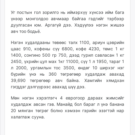
Уг постын гол зорилго нь иймэрхүү хүнсээ ийм бага
үнээр монголдоо авчмаар байгаа гэдгийг тэрбээр
дуулгасан юм. Аргагүй дээ. Хэдүүлээ нэгэн жишээ
авч тоо бодьё.
Нэгэн худалдааны төвөөс талх 1100, ариун цэврийн
цаас 910, кофены сүү 6800, кофе 4230, төмс 1 кг
1400, сонгино 500 гр 750, дээд гурил савласан 1 кг
2450, үхрийн цул мах 1кг 11000, сүү 1 л 1950, тараг 1
л 2000, ургамлын тос 3500, өндөг 10 ширхэг нэг
бүрийн үнэ нь 360 төгрөгөөр худалдаж авахад
39,690 төгрөгөөр авч байна. Хамгийн хямдхан
гэгддэг дэлгүүрээс авахад шүү дээ.
Мөн нэгэн хэрэглэгч 4 еврогоор дараах жимсийг
худалдаж авсан гэв. Манайд бол бараг л үнэ банана
20 мянган төгрөг болно хэмээн гэрийн эзэгтэй нар
халаглаж сууна.