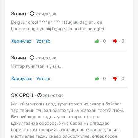
Зочин ·
2014/07/30
Delguur orool ****an *** l tsugluuldag shu de
hodoodruuga yu hiij bgag sain bodoh heregtei
·
Хариулах
Устгах
-
0
-
0
Зочин ·
2014/07/30
Уйтгар гунигтай ч үнэн...
·
Хариулах
Устгах
-
0
-
0
ЭХ ОРОН ·
2014/07/30
Миний монголын ард түмэн ямар их зүдэрч байгааг
тэр төрийн түшээд ойлгохгүй нь жаахан тоогүй л юм.
Бүх зүйлээрээ гадны улсын хараат /гэрэл
цахилгаанаа оросоос, хүнс бараа нь хятадаас,
барилга зам тээврийн ажилчид нь хятадаас, ашигт
малтмалаа гадныхнаар олборлуулна, олборлосон