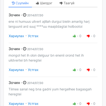
Сүүлийн
Шилдэг
Таагүй
Зочин ·
2014/07/30
ene ni humuus uilvert ajillah durgui bieiin amariig harj
languunii ard suuj ****uu maajddagtai holbootoi
·
Хариулах
Устгах
-
0
-
0
Зочин ·
2014/07/30
mongol het ih olon delguur bn enenii orond het ih
uildvertei bh heregtei
·
Хариулах
Устгах
-
0
-
0
Зочин ·
2014/07/30
Tiimee sanal neg bna gadni yum hergelhee bagasgah
heregtei
·
Хариулах
Устгах
-
0
-
0