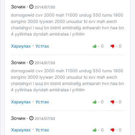
Зочин ·
2014/07/30
dornogowid cvv 2000 mah 11000 undug 550 tums 1800
songino 3000 lyywan 2000 unuudur bi svv mah awch
chadahgvi l suuj bn bidnii amidraliig anhaarah hvn haa bn
4 yyliinhaa dyndah amidralaa l yrihiim
·
Хариулах
Устгах
-
0
-
0
Зочин ·
2014/07/30
dornogowid cvv 2000 mah 11000 undug 550 tums 1800
songino 3000 lyywan 2000 unuudur bi svv mah awch
chadahgvi l suuj bn bidnii amidraliig anhaarah hvn haa bn
4 yyliinhaa dyndah amidralaa l yrihiim
·
Хариулах
Устгах
-
0
-
0
Зочин ·
2014/07/30
·
Хариулах
Устгах
-
0
-
0