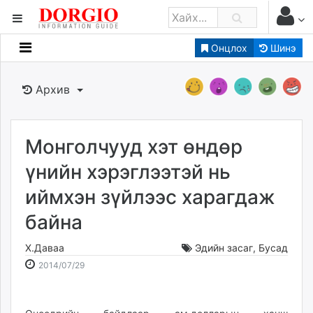
Онцлох
Шинэ
Мэдээллийн
Зар мэдээллийн
Архив
Банк санхүү
Бизнес ААН
Төрийн
Монголчууд хэт өндөр
Нийслэлийн
үнийн хэрэглээтэй нь
иймхэн зүйлээс харагдаж
dorgio.mn
байна
Gogo.mn
caak.mn
Х.Даваа
Эдийн засаг
,
Бусад
news.mn
2014-
2026-
2014/07/29
zindaa.mn
07-
08-
Baabar.mn
29
08
tovch.mn