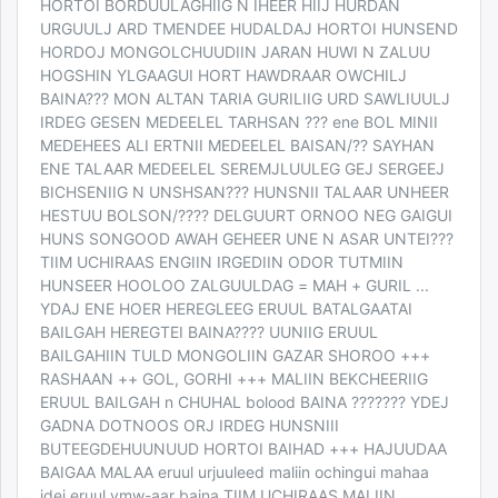
HORTOI BORDUULAGHIIG N IHEER HIIJ HURDAN
URGUULJ ARD TMENDEE HUDALDAJ HORTOI HUNSEND
HORDOJ MONGOLCHUUDIIN JARAN HUWI N ZALUU
HOGSHIN YLGAAGUI HORT HAWDRAAR OWCHILJ
BAINA??? MON ALTAN TARIA GURILIIG URD SAWLIUULJ
IRDEG GESEN MEDEELEL TARHSAN ??? ene BOL MINII
MEDEHEES ALI ERTNII MEDEELEL BAISAN/?? SAYHAN
ENE TALAAR MEDEELEL SEREMJLUULEG GEJ SERGEEJ
BICHSENIIG N UNSHSAN??? HUNSNII TALAAR UNHEER
HESTUU BOLSON/???? DELGUURT ORNOO NEG GAIGUI
HUNS SONGOOD AWAH GEHEER UNE N ASAR UNTEI???
TIIM UCHIRAAS ENGIIN IRGEDIIN ODOR TUTMIIN
HUNSEER HOOLOO ZALGUULDAG = MAH + GURIL ...
YDAJ ENE HOER HEREGLEEG ERUUL BATALGAATAI
BAILGAH HEREGTEI BAINA???? UUNIIG ERUUL
BAILGAHIIN TULD MONGOLIIN GAZAR SHOROO +++
RASHAAN ++ GOL, GORHI +++ MALIIN BEKCHEERIIG
ERUUL BAILGAH n CHUHAL bolood BAINA ??????? YDEJ
GADNA DOTNOOS ORJ IRDEG HUNSNIII
BUTEEGDEHUUNUUD HORTOI BAIHAD +++ HAJUUDAA
BAIGAA MALAA eruul urjuuleed maliin ochingui mahaa
idej eruul ymw-aar baina TIIM UCHIRAAS MALIIN