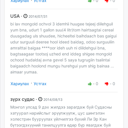
·
Хариулах
Устгах
-
0
-
0
USA ·
2014/07/31
bi lav mongold ochvol 3 idemhii huugee tejeej diilehguil
yum bna, udurt 1 gallon suu(4 litr)tom hairtsagtai cereal
duusgadag uls shuudee, hicheeltei baihdaach bas gaigui
udur surguuli deeree hool ideed baidag, odoo surguuliin
amralttai baigaa ****oor ideh uuh ni diildehgui bna,
bagtsaagaar tootsoj uzhed end iddeg shigee mongold
ochood hudaldaj avna gevel 5 saya tugrugiin tsalintai
baigaadch hoolond mungu hurehgui yum shig bainaa ...
aimaar yumaa.
·
Хариулах
Устгах
-
0
-
0
зүрх судас ·
2014/08/13
Монгол улсад 9 дэх жилдээ зарагдаж буй Судасны
хатуурал нарийслыг эрүүлжүүлж, цус шингэлэн
холестрин бууруулах үйлчилгээ бүхий Ли Эр Кан
бүтээгдэхүүний танилцуулга өдөр бүр явагдаж буй