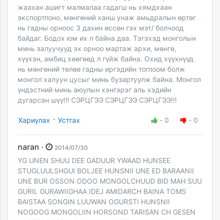
жаахан ашигт малмалаа гадагш нь хямдхаан
экспортлоно, мөнгөний ханш унаж амьдралын өртөг
нь гадны орноос 3 дахин өссөн гэх мэт/ болчоод
байдаг. Бодох юм их л байна даа. Тэгэхэд монголын
минь залуучууд эх орноо мартаж архи, мөнгө,
хүүхэн, амбиц хөөгөөд л гүйж байна. Охид хүүхнүүд
нь мөнгөний төлөө гадны иргэдийн тоглоом болж
монгол халуун цусыг минь бузартуулж байна. Монгол
үндэстний минь аюулын хэнгэрэг аль хэдийн
дугарсан шүү!!! СЭРЦГЭЭ СЭРЦГЭЭ СЭРЦГЭЭ!!!
·
Хариулах
Устгах
-
0
-
0
naran ·
2014/07/30
YG UNEN SHUU DEE GADUUR YWAAD HUNSEE
STUGLUULSHGUI BOLJEE HUNSNII UNE ED BARAANII
UNE BUR OSSON ODOO MONGOLCHUUD BID MAH SUU
GURIL GURAWIIGHAA IDEJ AMIDARCH BAINA TOMS
BAISTAA SONGIN LUUWAN OGURSTI HUNSNII
NOGOOG MONGOLIIN HORSOND TARISAN CH GESEN