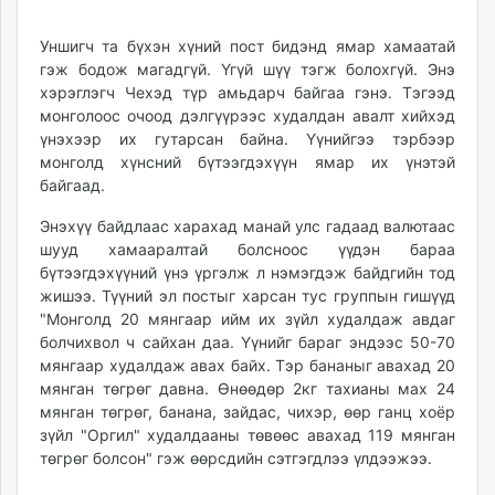
unuudur.mn
Уншигч та бүхэн хүний пост бидэнд ямар хамаатай
isee.mn
гэж бодож магадгүй. Үгүй шүү тэгж болохгүй. Энэ
mglradio.com
хэрэглэгч Чехэд түр амьдарч байгаа гэнэ. Тэгээд
fact.mn
монголоос очоод дэлгүүрээс худалдан авалт хийхэд
itoim.mn
үнэхээр их гутарсан байна. Үүнийгээ тэрбээр
tumen.mn
монголд хүнсний бүтээгдэхүүн ямар их үнэтэй
shuum.mn
байгаад.
times.mn
Энэхүү байдлаас харахад манай улс гадаад валютаас
tvmongolia.mn
шууд хамааралтай болсноос үүдэн бараа
mass.mn
бүтээгдэхүүний үнэ үргэлж л нэмэгдэж байдгийн тод
unegui.mn
жишээ. Түүний эл постыг харсан тус группын гишүүд
"Монголд 20 мянгаар ийм их зүйл худалдаж авдаг
assa.mn
болчихвол ч сайхан даа. Үүнийг бараг эндээс 50-70
toim.mn
мянгаар худалдаж авах байх. Тэр бананыг авахад 20
tac.mn
мянган төгрөг давна. Өнөөдөр 2кг тахианы мах 24
paparazzi.mn
мянган төгрөг, банана, зайдас, чихэр, өөр ганц хоёр
unread.today
зүйл "Оргил" худалдааны төвөөс авахад 119 мянган
төгрөг болсон" гэж өөрсдийн сэтгэгдлээ үлдээжээ.