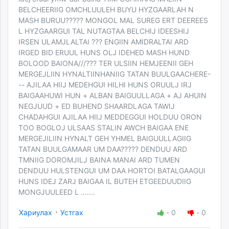
BELCHEERIIG OMCHLUULEH BUYU HYZGAARLAH N
MASH BURUU????? MONGOL MAL SUREG ERT DEEREES
L HYZGAARGUI TAL NUTAGTAA BELCHIJ IDEESHIJ
IRSEN ULAMJLALTAI ??? ENGIIN AMIDRALTAI ARD
IRGED BID ERUUL HUNS OLJ IDEHED MASH HUND
BOLOOD BAIONA///??? TER ULSIIN HEMJEENII GEH
MERGEJLIIN HYNALTIINHANIIG TATAN BUULGAACHERE-
-- AJILAA HIIJ MEDEHGUI HILHI HUNS ORUULJ IRJ
BAIGAAHUWI HUN + ALBAN BAIGUULLAGA + AJ AHUIN
NEGJUUD + ED BUHEND SHAARDLAGA TAWIJ
CHADAHGUI AJILAA HIIJ MEDDEGGUI HOLDUU ORON
TOO BOGLOJ ULSAAS STALIN AWCH BAIGAA ENE
MERGEJILIIN HYNALT GEH YHMEL BAIGUULLAGIIG
TATAN BUULGAMAAR UM DAA????? DENDUU ARD
TMNIIG DOROMJILJ BAINA MANAI ARD TUMEN
DENDUU HULSTENGUI UM DAA HORTOI BATALGAAGUI
HUNS IDEJ ZARJ BAIGAA IL BUTEH ETGEEDUUDIIG
MONGJUULEED L .......
·
Хариулах
Устгах
-
0
-
0