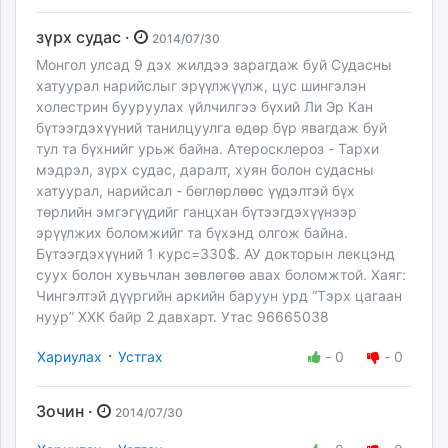
зүрх судас ·
2014/07/30
Монгол улсад 9 дэх жилдээ зарагдаж буй Судасны
хатуурал нарийслыг эрүүлжүүлж, цус шингэлэн
холестрин бууруулах үйлчилгээ бүхий Ли Эр Кан
бүтээгдэхүүний танилцуулга өдөр бүр явагдаж буй
тул та бүхнийг урьж байна. Атеросклероз - Тархи
мэдрэл, зүрх судас, даралт, хуян болон судасны
хатуурал, нарийсал - бөглөрлөөс үүдэлтэй бүх
төрлийн эмгэгүүдийг ганцхан бүтээгдэхүүнээр
эрүүлжих боломжийг та бүхэнд олгож байна.
Бүтээгдэхүүний 1 курс=330$. АУ докторын лекцэнд
суух болон хувьчлан зөвлөгөө авах боломжтой. Хаяг:
Чингэлтэй дүүргийн аркийн баруун урд “Тэрх цагаан
нуур” ХХК байр 2 давхарт. Утас 96665038
·
Хариулах
Устгах
-
0
-
0
Зочин ·
2014/07/30