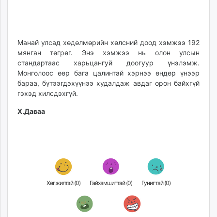
Манай улсад хөдөлмөрийн хөлсний доод хэмжээ 192
мянган төгрөг. Энэ хэмжээ нь олон улсын
стандартаас харьцангуй доогуур үнэлэмж.
Монголоос өөр бага цалинтай хэрнээ өндөр үнээр
бараа, бүтээгдэхүүнээ худалдаж авдаг орон байхгүй
гэхэд хилсдэхгүй.
Х.Даваа
Хөгжилтэй (
0
)
Гайхамшигтай (
0
)
Гунигтай (
0
)