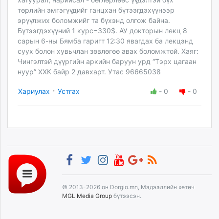
төрлийн эмгэгүүдийг ганцхан бүтээгдэхүүнээр
эрүүлжих боломжийг та бүхэнд олгож байна.
Бүтээгдэхүүний 1 курс=330$. АУ докторын лекц 8
сарын 6-ны Бямба гаригт 12:30 явагдах ба лекцэнд
суух болон хувьчлан зөвлөгөө авах боломжтой. Хаяг:
Чингэлтэй дүүргийн аркийн баруун урд “Тэрх цагаан
нуур” ХХК байр 2 давхарт. Утас 96665038
·
Хариулах
Устгах
-
0
-
0
© 2013-2026 он Dorgio.mn, Мэдээллийн хөтөч
MGL Media Group
бүтээсэн.