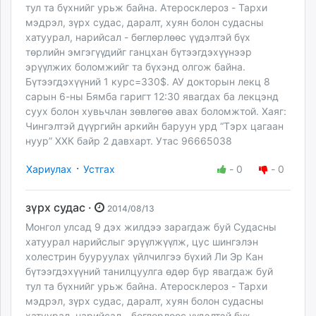
тул та бүхнийг урьж байна. Атеросклероз - Тархи
мэдрэл, зүрх судас, даралт, хуян болон судасны
хатуурал, нарийсал - бөглөрлөөс үүдэлтэй бүх
төрлийн эмгэгүүдийг ганцхан бүтээгдэхүүнээр
эрүүлжих боломжийг та бүхэнд олгож байна.
Бүтээгдэхүүний 1 курс=330$. АУ докторын лекц 8
сарын 6-ны Бямба гаригт 12:30 явагдах ба лекцэнд
суух болон хувьчлан зөвлөгөө авах боломжтой. Хаяг:
Чингэлтэй дүүргийн аркийн баруун урд “Тэрх цагаан
нуур” ХХК байр 2 давхарт. Утас 96665038
·
Хариулах
Устгах
-
0
-
0
зүрх судас ·
2014/08/13
Монгол улсад 9 дэх жилдээ зарагдаж буй Судасны
хатуурал нарийслыг эрүүлжүүлж, цус шингэлэн
холестрин бууруулах үйлчилгээ бүхий Ли Эр Кан
бүтээгдэхүүний танилцуулга өдөр бүр явагдаж буй
тул та бүхнийг урьж байна. Атеросклероз - Тархи
мэдрэл, зүрх судас, даралт, хуян болон судасны
хатуурал, нарийсал - бөглөрлөөс үүдэлтэй бүх