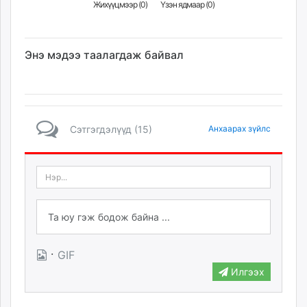
Жихүүцмээр (
0
)
Үзэн ядмаар (
0
)
Энэ мэдээ таалагдаж байвал
Сэтгэгдэлүүд (15)
Анхаарах зүйлс
·
GIF
Илгээх