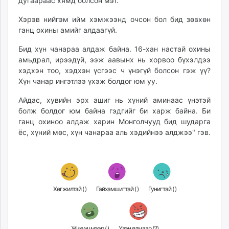
дугаараас хямд болсон мэт.
Хэрэв нийгэм ийм хэмжээнд очсон бол бид зөвхөн
ганц охины амийг алдаагүй.
Бид хүн чанараа алдаж байна. 16-хан настай охины
амьдрал, ирээдүй, ээж аавынх нь хорвоо бүхэлдээ
хэдхэн тоо, хэдхэн үсгээс ч үнэгүй болсон гэж үү?
Хүн чанар ингэтлээ үхэж болдог юм уу.
Айдас, хувийн эрх ашиг нь хүний аминаас үнэтэй
болж болдог юм байна гэдгийг би харж байна. Би
ганц охиноо алдаж харин Монголчууд бид шударга
ёс, хүний мөс, хүн чанараа аль хэдийнээ алджээ" гэв.
Хөгжилтэй (
)
Гайхамшигтай (
)
Гунигтай (
)
Жихүүцмээр (
)
Үзэн ядмаар (
2
)