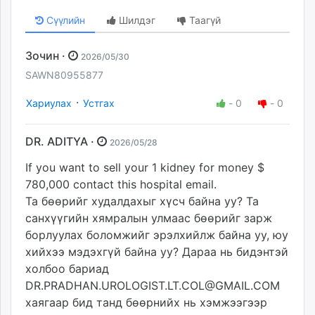
Сүүлийн
Шилдэг
Таагүй
Зочин ·
2026/05/30
SAWN80955877
·
Хариулах
Устгах
-
0
-
0
DR. ADITYA ·
2026/05/28
If you want to sell your 1 kidney for money $
780,000 contact this hospital email.
Та бөөрийг худалдахыг хүсч байна уу? Та
санхүүгийн хямралын улмаас бөөрийг зарж
борлуулах боломжийг эрэлхийлж байна уу, юу
хийхээ мэдэхгүй байна уу? Дараа нь бидэнтэй
холбоо бариад
DR.PRADHAN.UROLOGIST.LT.COL@GMAIL.COM
хаягаар бид танд бөөрнийх нь хэмжээгээр