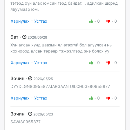
тэгээд хүн алах юмсан гээд байдаг. . адилхан шорнд
явуумаар юм.
·
Хариулах
Устгах
-
0
-
0
Бат ·
2026/05/28
Хүн алсан хүнд цаазын ял өгөхгүй бол алуулсан нь
хохироод алсан төрөөр тэжээлгээд энэ болох уу
·
Хариулах
Устгах
-
0
-
0
Зочин ·
2026/05/25
DYYDLGN80955877JARGAAN UILCHLGE80955877
·
Хариулах
Устгах
-
0
-
0
Зочин ·
2026/05/23
SAWI80955877