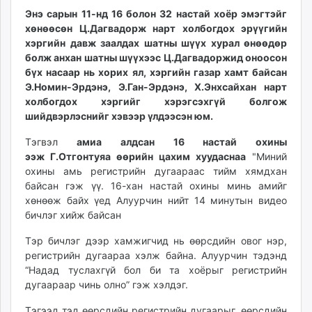
unuudur.mn
Энэ сарын 11-нд 16 болон 32 настай хоёр эмэгтэйг
хөнөөсөн Ц.Дагвадорж нарт холбогдох эрүүгийн
isee.mn
хэргийн давж заалдах шатны шүүх хурал өнөөдөр
mglradio.com
болж анхан шатны шүүхээс Ц.Дагвадоржид оноосон
fact.mn
бүх насаар нь хорих ял, хэргийн газар хамт байсан
itoim.mn
Э.Номин-Эрдэнэ, Э.Ган-Эрдэнэ, Х.Энхсайхан нарт
tumen.mn
холбогдох хэргийг хэрэгсэхгүй болгож
шийдвэрлэснийг хэвээр үлдээсэн юм.
shuum.mn
times.mn
Тэгвэл
амиа алдсан 16 настай охины
tvmongolia.mn
ээж Г.Отгонтуяа өөрийн цахим хуудаснаа
"Миний
mass.mn
охины амь регистрийн дугаараас тийм хямдхан
байсан гэж үү. 16-хан настай охины минь амийг
unegui.mn
хөнөөж байх үед Алуурчин нийт 14 минутын видео
assa.mn
бичлэг хийж байсан
toim.mn
tac.mn
Тэр бичлэг дээр хамжигчид нь өөрсдийн овог нэр,
регистрийн дугаараа хэлж байна. Алуурчин тэдэнд
paparazzi.mn
“Надад туслахгүй бол би та хоёрыг регистрийн
unread.today
дугаараар чинь олно” гэж хэлдэг.
Тэгээд тэд өөрсдийн регистрийн дугаарыг, өөрсдийн