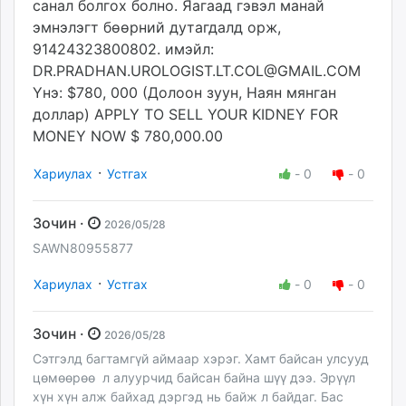
санал болгох болно. Яагаад гэвэл манай
эмнэлэгт бөөрний дутагдалд орж,
91424323800802. имэйл:
DR.PRADHAN.UROLOGIST.LT.COL@GMAIL.COM
Yнэ: $780, 000 (Долоон зуун, Наян мянган
доллар) APPLY TO SELL YOUR KIDNEY FOR
MONEY NOW $ 780,000.00
·
Хариулах
Устгах
-
0
-
0
Зочин ·
2026/05/28
SAWN80955877
·
Хариулах
Устгах
-
0
-
0
Зочин ·
2026/05/28
Сэтгэлд багтамгүй аймаар хэрэг. Хамт байсан улсууд
цөмөөрөө л алуурчид байсан байна шүү дээ. Эрүүл
хүн хүн алж байхад дэргэд нь байж л байдаг. Бас