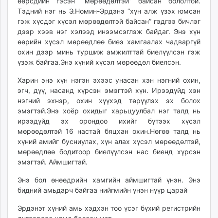
өөрсдийн гэсэн “мөрөөдөлтэй” байсан бололтой.
Тэдний нэг нь Э.Номин-Эрдэнэ “хүн алж үзэх юмсан
гэж хүсдэг хүсэл мөрөөдөлтэй байсан” гэдгээ бичлэг
дээр хээв нэг хэлээд инээмсэглэж байдаг. Энэ хүн
өөрийн хүсэл мөрөөдлөө биеэ хамгаалах чадваргүй
охин дээр минь туршиж амжилттай биелүүлсэн гэж
үзэж байгаа.Энэ хүний хүсэл мөрөөдөл биелсэн.
Харин энэ хүн нэгэн эхээс унасан хэн нэгний охин,
эгч, дүү, насанд хүрсэн эмэгтэй хүн. Ирээдүйд хэн
нэгний эхнэр, охин хүүхэд төрүүлэх эх болох
эмэгтэй.Энэ хоёр охидыг харьцуулбал нэг талд нь
ирээдүйд эх орондоо ихийг бүтээх хүсэл
мөрөөдөлтэй 16 настай бяцхан охин.Нөгөө талд нь
хүний амийг бусниулах, хүн алах хүсэл мөрөөдөлтэй,
мөрөөдлөө бодитоор биелүүлсэн нас биенд хүрсэн
эмэгтэй. Аймшигтай.
Энэ бол өнөөдрийн хамгийн аймшигтай үнэн. Энэ
бидний амьдарч байгаа нийгмийн үнэн нүүр царай
Эрдэнэт хүний амь хэдхэн тоо үсэг бүхий регистрийн