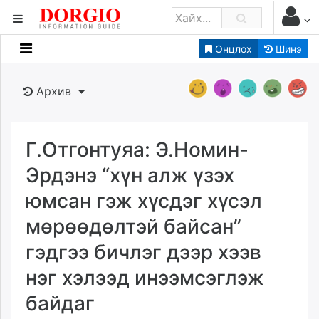
Онцлох
Шинэ
Мэдээллийн
Зар мэдээллийн
Архив
Банк санхүү
Бизнес ААН
Төрийн
Г.Отгонтуяа: Э.Номин-
Нийслэлийн
Эрдэнэ “хүн алж үзэх
юмсан гэж хүсдэг хүсэл
dorgio.mn
мөрөөдөлтэй байсан”
Gogo.mn
caak.mn
гэдгээ бичлэг дээр хээв
news.mn
нэг хэлээд инээмсэглэж
zindaa.mn
Baabar.mn
байдаг
tovch.mn