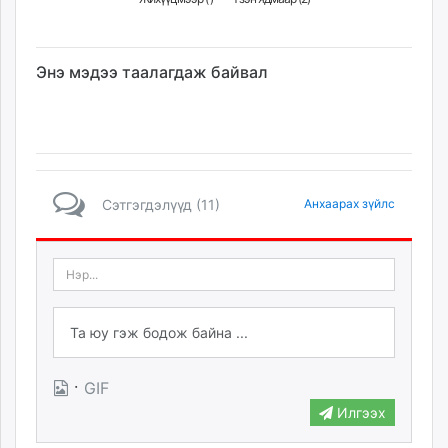
Энэ мэдээ таалагдаж байвал
Сэтгэгдэлүүд (11)
Анхаарах зүйлс
·
GIF
Илгээх