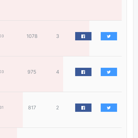
бизнес хамтрагчаа гүтгэж
хууль хяналтын байгууллагаар
шалгуулж, торны цаана
суулгана гэх мэтээр дарамталдаг
өчигдѳр
1078
3
03
Д.Амарбаясгалан:
Шатахууныхаа 97 хувийг нэг
улсаас авдаг хараат байдлаа
зогсоож, Арабын орнуудаас
нийлүүлэх ажлыг сэргээх
ёстой
975
4
03
өчигдѳр
Худалдагч Н.Амарзаяа:
Дэлгүүрийн 32 хуудастай
өрийн дэвтэр долоо хоногт л
дүүрдэг
817
2
31
өчигдѳр
АИ-92 шатахууны нийлүүлэлт
тасралтгүй үргэлжилж байна