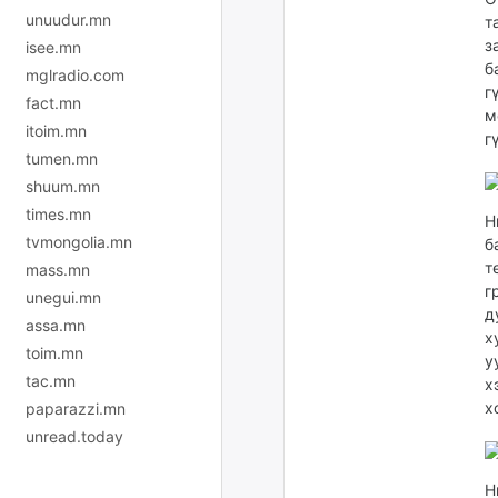
unuudur.mn
т
з
isee.mn
б
mglradio.com
г
fact.mn
м
itoim.mn
г
tumen.mn
shuum.mn
times.mn
Н
tvmongolia.mn
б
т
mass.mn
г
unegui.mn
д
assa.mn
х
toim.mn
у
tac.mn
х
х
paparazzi.mn
unread.today
Н