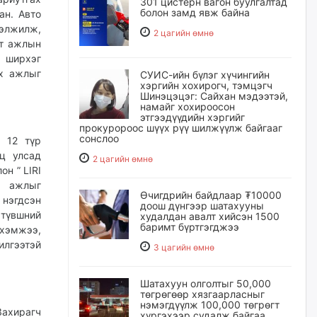
301 цистерн вагон буулгалтад
болон замд явж байна
ан. Авто
гэлжилж,
2 цагийн өмнө
йт ажлын
0 ширхэг
х ажлыг
СУИС-ийн бүлэг хүчингийн
хэргийн хохирогч, тэмцэгч
Шинэцэцэг: Сайхан мэдээтэй,
намайг хохироосон
этгээдүүдийн хэргийг
прокуророос шүүх рүү шилжүүлж байгааг
сонслоо
 12 түр
ц улсад
2 цагийн өмнө
он ” LIRI
 ажлыг
Өчигдрийн байдлаар ₮10000
нэгдсэн
доош дүнгээр шатахууны
түвшний
худалдан авалт хийсэн 1500
баримт бүртгэгджээ
 хэмжээ,
илгээтэй
3 цагийн өмнө
Шатахуун олголтыг 50,000
төгрөгөөр хязгаарласныг
нэмэгдүүлж 100,000 төгрөгт
ахирагч
хүргэхээр судалж байгаа