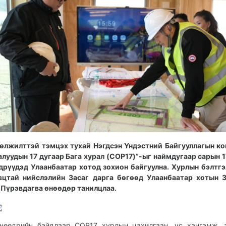
өлжилттэй тэмцэх тухай Нэгдсэн Үндэстний Байгууллагын к
алуудын 17 дугаар Бага хурал (COP17)”-ыг наймдугаар сарын 
дрүүдэд Улаанбаатар хотод зохион байгуулна. Хурлын бэлтг
вцтай нийслэлийн Засаг дарга бөгөөд Улаанбаатар хотын 
.Пүрэвдагва өнөөдөр танилцлаа.
нөөдрийн байдлаар COP17 хурлын цахилгаан, ус хангамж, 