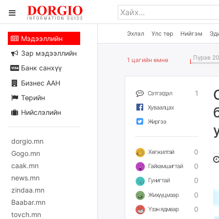
Эхлэл
Улс төр
Нийгэм
Эд
Мэдээллийн
Зар мэдээллийн
Пүрэв 20
1 цагийн өмнө
Банк санхүү
Бизнес ААН
1
Сэтгэгдэл
Төрийн
Хуваалцах
Нийслэлийн
Жиргээ
dorgio.mn
0
Хөгжилтэй
Gogo.mn
caak.mn
0
Гайхамшигтай
news.mn
0
Гунигтай
zindaa.mn
0
Жихүүцмээр
Baabar.mn
0
Үзэн ядмаар
tovch.mn