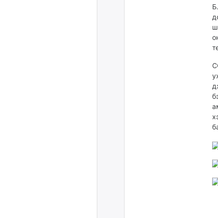
Б
д
ш
о
т
C
у
д
б
а
х
б