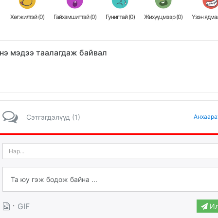
Хөгжилтэй (
0
)
Гайхамшигтай (
0
)
Гунигтай (
0
)
Жихүүцмээр (
0
)
Үзэн ядмаа
нэ мэдээ таалагдаж байвал
Сэтгэгдэлүүд (1)
Анхаара
·
GIF
Ил