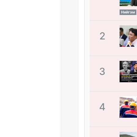
Нийгэм
2
3
4