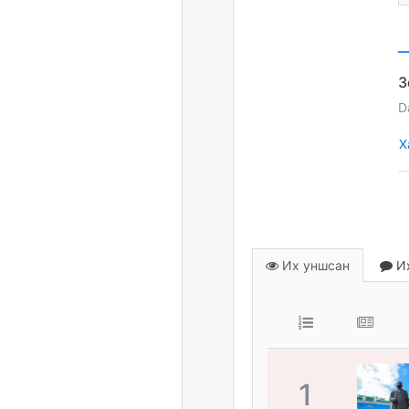
D
Х
Их уншсан
Их
1