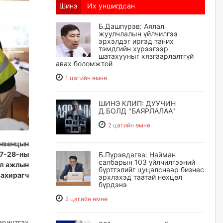
Шинэ
Их уншигдсан
Б.Дашпүрэв: Аялал
жуулчлалын үйлчилгээ
эрхэлдэг иргэд таних
тэмдгийн хүрээгээр
шатахууныг хязгаарлалтгүй
авах боломжтой
1 цагийн өмнө
ШИНЭ КЛИП: ДУУЧИН
Д.БОЛД "БАЯРЛАЛАА"
2 цагийн өмнө
онвенцын
17-28-ны
Б.Пүрэвдагва: Найман
салбарын 103 үйлчилгээний
эл ажлын
бүртгэлийг цуцалснаар бизнес
Захирагч
эрхлэхэд таатай нөхцөл
бүрдэнэ
2 цагийн өмнө
ариутгах