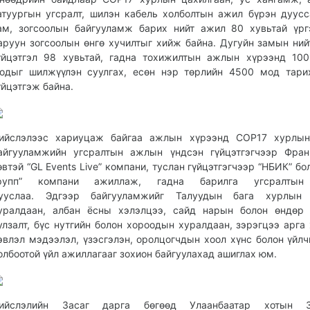
атуургын угсралт, шилэн кабель холболтын ажил бүрэн дуусс
ам, зогсоолын байгууламж барих нийт ажил 80 хувьтай үр
аруун зогсоолын өнгө хучилтыг хийж байна. Дугуйн замын ни
үйцэтгэл 98 хувьтай, гадна тохижилтын ажлын хүрээнд 10
одыг шилжүүлэн суулгах, есөн нэр төрлийн 4500 мод тари
үйцэтгэж байна.
ийслэлээс хариуцаж байгаа ажлын хүрээнд COP17 хурлын
айгууламжийн угсралтын ажлын үндсэн гүйцэтгэгчээр Фран
өвтэй “GL Events Live” компани, туслан гүйцэтгэгчээр “НБИК” бол
рупп” компани ажиллаж, гадна барилга угсралтын
ууслаа. Эдгээр байгууламжийг Талуудын бага хурлын 
уралдаан, албан ёсны хэлэлцээ, сайд нарын болон өндөр 
улзалт, бүс нутгийн болон хороодын хуралдаан, зэрэгцээ арга
эвлэл мэдээлэл, үзэсгэлэн, оролцогчдын хоол хүнс болон үйлч
олбоотой үйл ажиллагааг зохион байгуулахад ашиглах юм.
ийслэлийн Засаг дарга бөгөөд Улаанбаатар хотын З