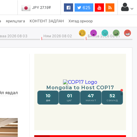
625
JPY 27.19₮
э
ярилцлага
КОНТЕНТ ЗАДЛАН
Хятад орноор
аа 2026 08 03
Ням 2026 08 02
Бямба 2026 08 01
йл явдал