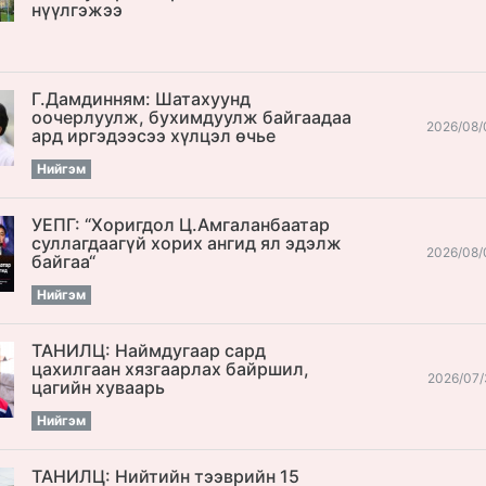
нүүлгэжээ
Г.Дамдинням: Шатахуунд
оочерлуулж, бухимдуулж байгаадаа
2026/08/
ард иргэдээсээ хүлцэл өчье
Нийгэм
УЕПГ: “Хоригдол Ц.Амгаланбаатар
cуллагдаагүй хорих ангид ял эдэлж
2026/08/
байгаа“
Нийгэм
ТАНИЛЦ: Наймдугаар сард
цахилгаан хязгаарлах байршил,
2026/07/
цагийн хуваарь
Нийгэм
ТАНИЛЦ: Нийтийн тээврийн 15