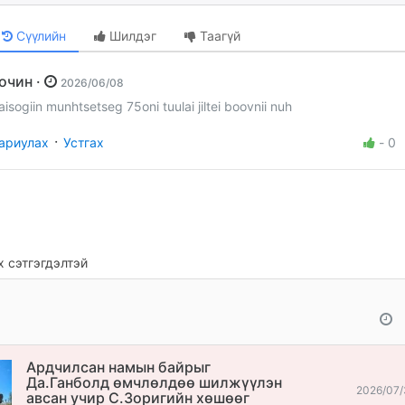
Сүүлийн
Шилдэг
Таагүй
Зочин ·
2026/06/08
aisogiin munhtsetseg 75oni tuulai jiltei boovnii nuh
·
ариулах
Устгах
-
0
 сэтгэгдэлтэй
Ардчилсан намын байрыг
Да.Ганболд өмчлөлдөө шилжүүлэн
2026/07/
авсан учир С.Зоригийн хөшөөг