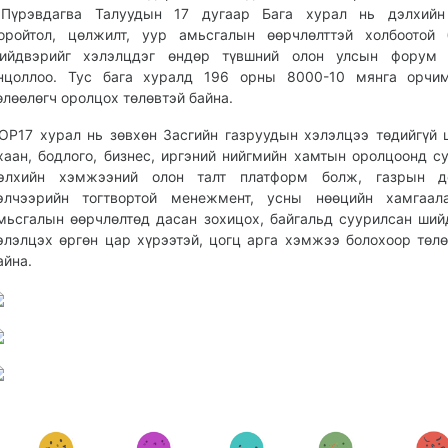
.Пүрэвдагва Талуудын 17 дугаар Бага хурал нь дэлхийн
оройтол, цөлжилт, уур амьсгалын өөрчлөлттэй холбоотой 
ийдвэрийг хэлэлцдэг өндөр түвшний олон улсын форум 
нцоллоо. Тус бага хуралд 196 орны 8000-10 мянга орчим
өлөөлөгч оролцох төлөвтэй байна.
OP17 хурал нь зөвхөн Засгийн газруудын хэлэлцээ төдийгүй
хаан, бодлого, бизнес, иргэний нийгмийн хамтын оролцоонд с
элхийн хэмжээний олон талт платформ болж, газрын до
элчээрийн тогтвортой менежмент, усны нөөцийн хамгаала
мьсгалын өөрчлөлтөд дасан зохицох, байгальд суурилсан ший
элэлцэх өргөн цар хүрээтэй, цогц арга хэмжээ болохоор төл
айна.