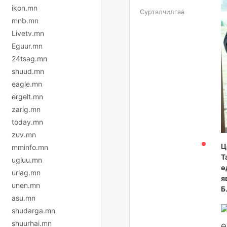
ikon.mn
Сурталчилгаа
mnb.mn
Livetv.mn
Eguur.mn
24tsag.mn
shuud.mn
eagle.mn
ergelt.mn
zarig.mn
today.mn
zuv.mn
Ц
mminfo.mn
Т
ugluu.mn
ө
urlag.mn
я
unen.mn
Б
asu.mn
shudarga.mn
shuurhai.mn
Ө