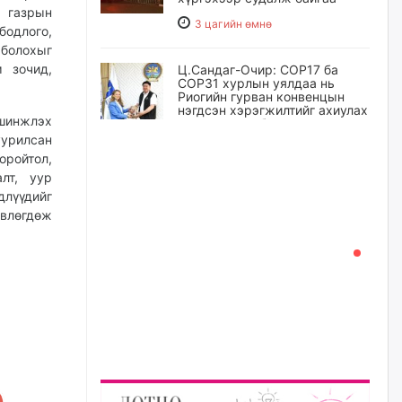
 газрын
3 цагийн өмнө
бодлого,
болохыг
 зочид,
Ц.Сандаг-Очир: COP17 ба
COP31 хурлын уялдаа нь
Риогийн гурван конвенцын
нэгдсэн хэрэгжилтийг ахиулах
 шинжлэх
чухал алхам болно
уурилсан
4 цагийн өмнө
ройтол,
лт, уур
Замын хөдөлгөөнд оролцож
длүүдийг
байх үедээ ноцтой зөрчил
өвлөгдөж
гаргасан жолооч Б-д
хариуцлага тооцож, ажлаас
нь чөлөөлжээ
4 цагийн өмнө
Нийслэлийн цэцэрлэгт
хамрагдах I шатны бүртгэл
эхлэхэд ГУРАВ хоног үлдлээ
4 цагийн өмнө