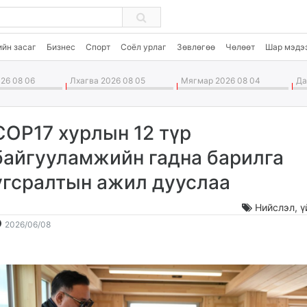
ийн засаг
Бизнес
Спорт
Соёл урлаг
Зөвлөгөө
Чөлөөт
Шар мэдэ
26 08 06
Лхагва 2026 08 05
Мягмар 2026 08 04
Дав
COP17 хурлын 12 түр
байгууламжийн гадна барилга
угсралтын ажил дууслаа
Нийслэл
,
ү
2026-
2026-
2026/06/08
06-
08-
08
07
10:49:52
15:11:42