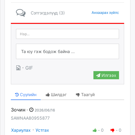
Сэтгэгдэлүүд (3)
Анхаарах зүйлс
·
GIF
Илгээх
Сүүлийн
Шилдэг
Таагүй
Зочин ·
2026/06/16
SAWNAA80955877
·
Хариулах
Устгах
-
0
-
0