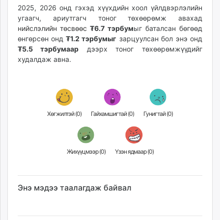
2025, 2026 онд гэхэд хүүхдийн хоол үйлдвэрлэлийн
угаагч, ариутгагч тоног төхөөрөмж авахад
нийслэлийн төсвөөс
₮6.7 тэрбум
ыг баталсан бөгөөд
өнгөрсөн онд
₮1.2 тэрбумыг
зарцуулсан бол энэ онд
₮5.5 тэрбумаар
дээрх тоног төхөөрөмжүүдийг
худалдаж авна.
Хөгжилтэй (
0
)
Гайхамшигтай (
0
)
Гунигтай (
0
)
Жихүүцмээр (
0
)
Үзэн ядмаар (
0
)
Энэ мэдээ таалагдаж байвал