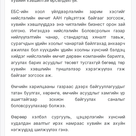
хувийн хэвшилтэй өрсөлдөхгүй.
unuudur.mn
ЕБС-ийн хоол үйлдвэрлэлийн зарим хэсгийг
isee.mn
нийслэлийн өмчит ААН гүйцэтгэж байгааг зогсоож,
mglradio.com
хувийн хэвшлүүддээ энэ чиглэлийн бизнест орон зай
fact.mn
олгоно. Ингэхдээ нийслэлийн Боловсролын газар
itoim.mn
нийлүүлэлтийн чанар, стандартад хяналт тавьж,
сурагчдын үдийн хоолыг чанартай байлгахад анхаарч
tumen.mn
ажиллах бол хүүхдийн үдийн хоолны хүнсний бэлдэц
shuum.mn
хийдэг нийслэлийн өмчит дөрвөн компанийн барилга,
times.mn
агуулах барих асуудлыг төсөвт тусгахгүй бөгөөд төр
tvmongolia.mn
хувийн хэвшлийн түншлэлээр хэрэгжүүлэх гэж
mass.mn
байгааг зогсоох аж.
unegui.mn
Өмчийн харилцааны газраас дээрх байгууллагуудыг
assa.mn
татан буулгах, хөрөнгө, өмчийн асуудлыг хамгийн үр
toim.mn
ашигтайгаар зохион байгуулах саналыг
tac.mn
боловсруулахаар болжээ.
paparazzi.mn
Өөрөөр хэлбэл сургууль, цэцэрлэгийн хүнсний
unread.today
худалдан авалтыг ирэх намраас хувийн аж ахуйн
нэгжүүдэд шилжүүлэх гэнэ.