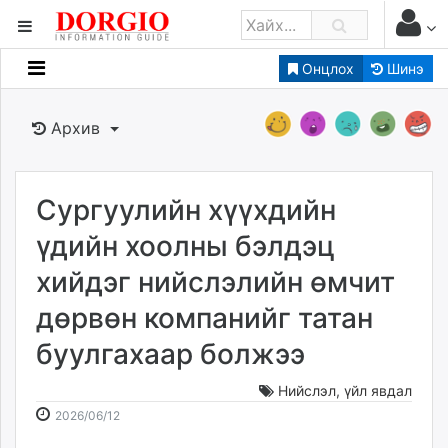
Онцлох
Шинэ
Мэдээллийн
Зар мэдээллийн
Архив
Банк санхүү
Бизнес ААН
Төрийн
Сургуулийн хүүхдийн
Нийслэлийн
үдийн хоолны бэлдэц
хийдэг нийслэлийн өмчит
dorgio.mn
дөрвөн компанийг татан
Gogo.mn
caak.mn
буулгахаар болжээ
news.mn
zindaa.mn
Нийслэл
,
үйл явдал
2026-
2026-
Baabar.mn
2026/06/12
06-
08-
tovch.mn