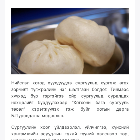
12
07
ikon.mn
17:23:45
16:21:00
mnb.mn
Livetv.mn
Eguur.mn
24tsag.mn
shuud.mn
eagle.mn
ergelt.mn
zarig.mn
today.mn
Нийслэл хотод хүүхдүүдээ сургуульд хүргэж өгөх
zuv.mn
зорчилт түгжрэлийн нэг шалтгаан болдог. Тиймээс
mminfo.mn
хүүхэд бүр гэртэйгээ ойр сургуульд суралцах
ugluu.mn
нөхцөлийг бүрдүүлэхээр “Хотхоны бага сургууль
urlag.mn
төсөл” хэрэгжүүлэх гэж буйг хотын дарга
unen.mn
Б.Пүрэвдагва мэдээлэв.
asu.mn
Сургуулийн хоол үйлдвэрлэл, үйлчилгээ, хүнсний
shudarga.mn
хангамжийн асуудлын тухай түүний хэлснээр төр,
shuurhai.mn