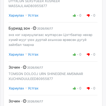
DYYXLGN SEXSYGEER XUSNEER
MASSAJLAAD80955877
·
Хариулах
Устгах
-
0
-
0
Буриад зон ·
2026/06/17
энэ нэг хариуцлагаас мултарсан Цогтбаатар нөхөр
хүний мууг үзэх дуртай ахынхаа өрөөсөн дугуй
зайлбал таарна
·
Хариулах
Устгах
-
0
-
0
Зочин ·
2026/06/17
TOMSGN DOLOOJ URN SHINEGENE AMSMAAR
XUCHINDUULEED80955877
·
Хариулах
Устгах
-
0
-
0
Зочин ·
2026/06/17