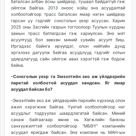
баталсан албан ёсны шийдвэр, тушаал байдаггүй гэж
ойлгож байгаа. 2013 оноос хойш энэ асуудалтай
холбоотойгоор трасс баталсан ямар нэгэн шийдвэр
гарсан уу гэдгийг сонсголын үеэр асуусан. Харин
2025 оны Засгийн газрын тогтоолоор Туулын хурдны
замын трасс батлагдсан гэж хариулсан. Энэ мэт
асуултууд бол зөвхөн миний хувийн асуулт биш.
Иргэдээс байнга ирүүлдэг, олон нийтийн дунд
эргэлзээ дагуулж байгаа асуудлууд гэдгийг хотын
удирдлагууд сайн ойлгож авах хэрэгтэй гэж бодож
байна.
-Сонсголын үеэр та Эмээлтийн эко аж үйлдвэрийн
парктай холбоотой асуудал хөндсөн. Яг ямар
асуудал байсан бэ?
-Эмээлтийн эко аж үйлдвэрийн паркийн хүрээнд олон
ажил хэрэгжиж байгаа. Үүнтэй холбоотойгоор нэг
асуудлыг тодруулах шаардлагатай байсан. Миний
санаж байгаагаар өмнө нь Хөгжлийн банкны
санхүүжилттэй холбоотойгоор “МБӨҮ” компанийн
асуудал яригдаж байсан. Энэ компани нь МАН-ын