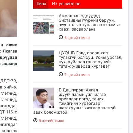
Шинэ
Их уншигдсан
Амралтын өдрүүдэд
Энхтайвны гүүрний баруун,
зүүн талын туслах авто замыг
хааж, засварлана
6 цагийн өмнө
йн ажил
х Лхагва
ЦУОШГ: Голд ороод хөл
тулахгүй бол буц. Усны урсгал,
өдрүүдэд
нүх, хуйлрал гэнэт хүнийг
гацаанд
татаж живэхэд хүргэдэг
7 цагийн өмнө
 УДДТ-79,
д хийнэ.
Б.Дашпүрэв: Аялал
глэгчид,
жуулчлалын үйлчилгээ
эрхэлдэг иргэд таних
глэгчид,
тэмдгийн хүрээгээр
гагддаг
шатахууныг хязгаарлалтгүй
Т-116-с
авах боломжтой
глэгчид,
9 цагийн өмнө
гагддаг
н коллеж