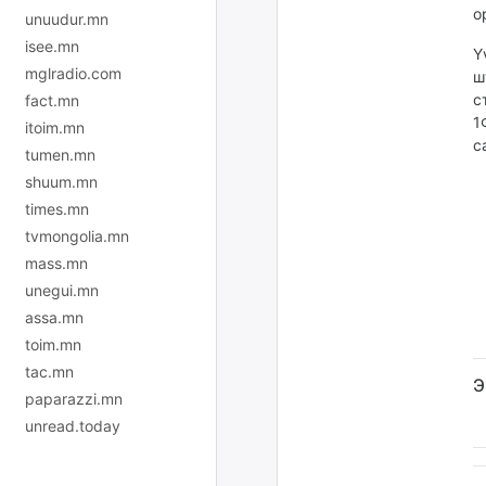
о
unuudur.mn
isee.mn
Ү
mglradio.com
ш
с
fact.mn
1
itoim.mn
с
tumen.mn
shuum.mn
times.mn
tvmongolia.mn
mass.mn
unegui.mn
assa.mn
toim.mn
tac.mn
Э
paparazzi.mn
unread.today