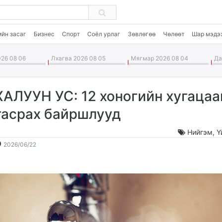
ийн засаг
Бизнес
Спорт
Соёл урлаг
Зөвлөгөө
Чөлөөт
Шар мэдэ
26 08 06
Лхагва 2026 08 05
Мягмар 2026 08 04
Дав
ХАЛУУН УС: 12 хоногийн хугацаа
тасрах байршлууд
Нийгэм
,
Ү
2026-
2026-
2026/06/22
06-
08-
22
07
12:08:54
22:43:37