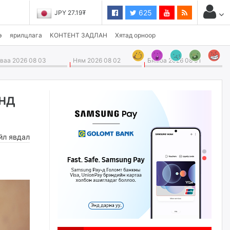
625
JPY 27.19₮
э
ярилцлага
КОНТЕНТ ЗАДЛАН
Хятад орноор
аа 2026 08 03
Ням 2026 08 02
Бямба 2026 08 01
нд
йл явдал