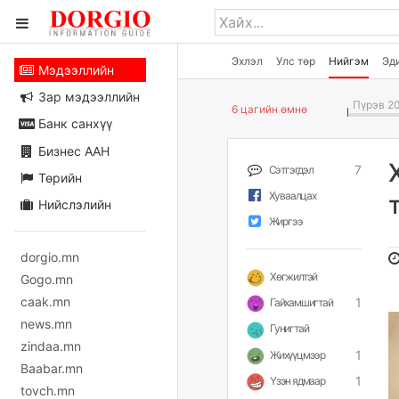
Эхлэл
Улс төр
Нийгэм
Эд
Мэдээллийн
Зар мэдээллийн
Пүрэв 20
6 цагийн өмнө
Банк санхүү
Бизнес ААН
7
Сэтгэгдэл
Төрийн
Хуваалцах
Нийслэлийн
Жиргээ
dorgio.mn
Хөгжилтэй
Gogo.mn
caak.mn
1
Гайхамшигтай
news.mn
Гунигтай
zindaa.mn
1
Жихүүцмээр
Baabar.mn
1
Үзэн ядмаар
tovch.mn