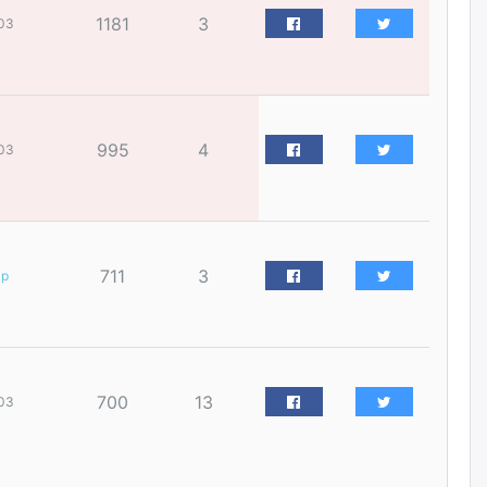
үйлчилгээний ажилтнуудын
1181
3
ХАРИЛЦАА хандлагатай
03
холбоотой ГОМДОЛ их байгааг
дурдлаа
өчигдѳр
Бариста хийх нь залуусын
995
4
03
дунд яагаад трэнд болов
өчигдѳр
Өмгөөлөгч Б.Оюунбилэг:
"Урьхан" Б.Чинбат гэж хүн
711
3
ар
бизнес хамтрагчаа гүтгэж
хууль хяналтын байгууллагаар
шалгуулж, торны цаана
суулгана гэх мэтээр дарамталдаг
өчигдѳр
700
13
03
Д.Амарбаясгалан:
Шатахууныхаа 97 хувийг нэг
улсаас авдаг хараат байдлаа
зогсоож, Арабын орнуудаас