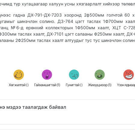
рчимд түр хугацаагаар халуун усны хязгаарлалт хийхээр төлөв
үнээс гадна ДХ-791-ДХ-7203 хооронд 2ф500мм голчтой 60 
угамыг шинэчлэн солино. ДЗ-764 цэгт таслах 1Ф700мм хаал
танц №6-д ерөнхий коллекторын 1Ф500мм хаалт, ХЦТ С-728
Ф300мм таслах хаалт, ДХ-7101 цэгт салааны Ф250мм хаалт, ДХ-
алааны 2Ф250мм таслах хаалт алтуудыг тус тус шинэчлэн солин
Хөгжилтэй (
)
Гайхамшигтай (
1
)
Гунигтай (
)
Жихүүцмээр (
1
)
Үзэн ядмаар
нэ мэдээ таалагдаж байвал