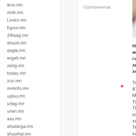
ikon.mn
Сурталчилгаа
mnb.mn
Livetv.mn
Eguur.mn
24tsag.mn
shuud.mn
Н
eagle.mn
ө
ergelt.mn
г
з
zarig.mn
х
today.mn
zuv.mn
Т
mminfo.mn
8
М
ugluu.mn
Т
urlag.mn
Т
unen.mn
х
asu.mn
х
shudarga.mn
Т
х
shuurhai.mn