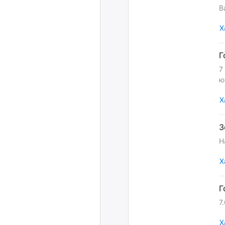
B
Х
7
ю
Х
H
Х
7
Х