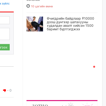
х зүйлс
10 цагийн өмнө
Өчигдрийн байдлаар ₮10000
доош дүнгээр шатахууны
худалдан авалт хийсэн 1500
баримт бүртгэгджээ
10 цагийн өмнө
гээх
Шатахуун олголтыг 50,000
төгрөгөөр хязгаарласныг
нэмэгдүүлж 100,000 төгрөгт
хүргэхээр судалж байгаа
10 цагийн өмнө
Ц.Сандаг-Очир: COP17 ба
COP31 хурлын уялдаа нь
Риогийн гурван конвенцын
нэгдсэн хэрэгжилтийг ахиулах
-
0
чухал алхам болно
11 цагийн өмнө