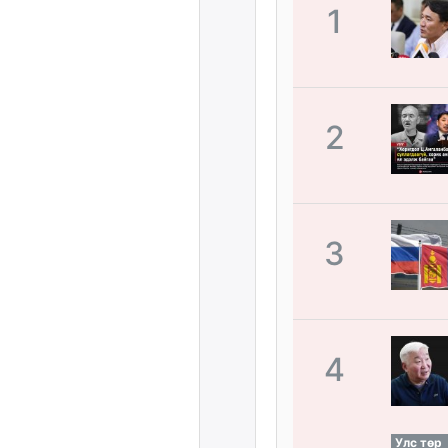
1
2
3
4
Улс төр