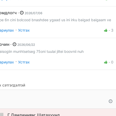
Гомдлогч ·
2026/07/06
oe 6n cini bolcood bnashdee ygaad us ini irku baigad baigaam ve
·
ариулах
Устгах
-
3
Зочин ·
2026/06/22
aisogiin munhtsetseg 75oni tuulai jiltei boovnii nuh
·
ариулах
Устгах
-
0
 сэтгэгдэлтэй
Г.Дамдинням: Шатахуунд