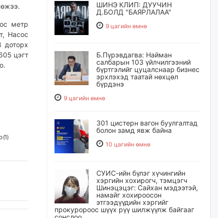
ШИНЭ КЛИП: ДУУЧИН
лөжээ.
Д.БОЛД "БАЯРЛАЛАА"
хос метр
9 цагийн өмнө
т, Насос
 доторх
Б.Пүрэвдагва: Найман
605 цэгт
салбарын 103 үйлчилгээний
о.
бүртгэлийг цуцалснаар бизнес
эрхлэхэд таатай нөхцөл
бүрдэнэ
9 цагийн өмнө
301 цистерн вагон буулгалтад
болон замд явж байна
 (
1
)
10 цагийн өмнө
СУИС-ийн бүлэг хүчингийн
хэргийн хохирогч, тэмцэгч
Шинэцэцэг: Сайхан мэдээтэй,
намайг хохироосон
этгээдүүдийн хэргийг
прокуророос шүүх рүү шилжүүлж байгааг
сонслоо