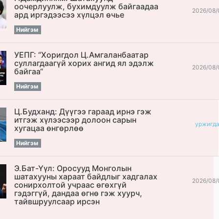
оочерлуулж, бухимдуулж байгаадаа
2026/08/
ард иргэдээсээ хүлцэл өчье
Нийгэм
УЕПГ: “Хоригдол Ц.Амгаланбаатар
cуллагдаагүй хорих ангид ял эдэлж
2026/08/
байгаа“
Нийгэм
Ц.Будханд: Дүүгээ гараад ирнэ гэж
итгэж хүлээсээр долоон сарын
уржигд
хугацаа өнгөрлөө
Нийгэм
Э.Бат-Үүл: Оросууд Монголын
шатахууны хараат байдлыг хадгалах
2026/08/
сонирхолтой учраас өгөхгүй
гэдэггүй, дандаа өгнө гэж хуурч,
тайвшруулсаар ирсэн