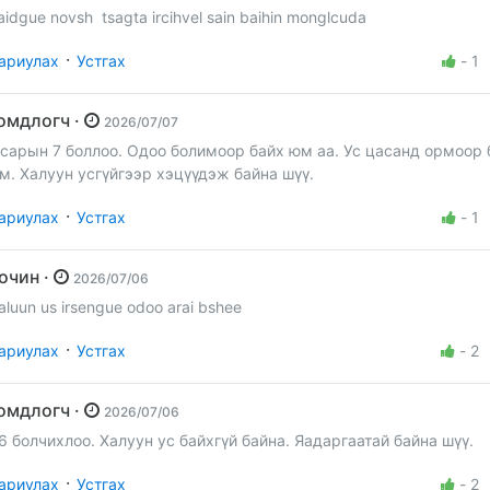
aidgue novsh tsagta ircihvel sain baihin monglcuda
·
ариулах
Устгах
-
1
Гомдлогч ·
2026/07/07
 сарын 7 боллоо. Одоо болимоор байх юм аа. Ус цасанд ормоор 
м. Халуун усгүйгээр хэцүүдэж байна шүү.
·
ариулах
Устгах
-
1
Зочин ·
2026/07/06
aluun us irsengue odoo arai bshee
·
ариулах
Устгах
-
2
Гомдлогч ·
2026/07/06
.6 болчихлоо. Халуун ус байхгүй байна. Яадаргаатай байна шүү.
·
ариулах
Устгах
-
2