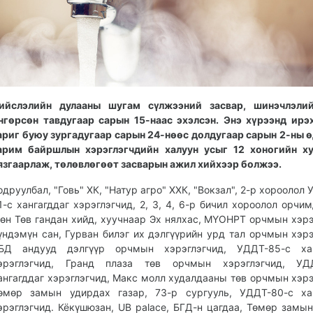
ийслэлийн дулааны шугам сүлжээний засвар, шинэчлэли
нгөрсөн тавдугаар сарын 15-наас эхэлсэн. Энэ хүрээнд ирэ
ариг буюу зургадугаар сарын 24-нөөс долдугаар сарын 2-ны 
арим байршлын хэрэглэгчдийн халуун усыг 12 хоногийн ху
язгаарлаж, төлөвлөгөөт засварын ажил хийхээр болжээ.
одруулбал, "Говь" ХК, "Натур агро" ХХК, "Вокзал", 2-р хороолол
1-с хангагддаг хэрэглэгчид, 2, 3, 4, 6-р бичил хороолол орчим
өн Төв гандан хийд, хуучнаар Эх нялхас, МҮОНРТ орчмын хэрэ
үндэмүн сан, Гурван билэг их дэлгүүрийн урд тал орчмын хэрэ
БД андууд дэлгүүр орчмын хэрэглэгчид, УДДТ-85-с хан
эрэглэгчид, Гранд плаза төв орчмын хэрэглэгчид, УДД
ангагддаг хэрэглэгчид, Макс молл худалдааны төв орчмын хэрэ
өмөр замын удирдах газар, 73-р сургууль, УДДТ-80-с хан
эрэглэгчид. Кёкүшюзан, UB palace, БГД-н цагдаа, Төмөр замы