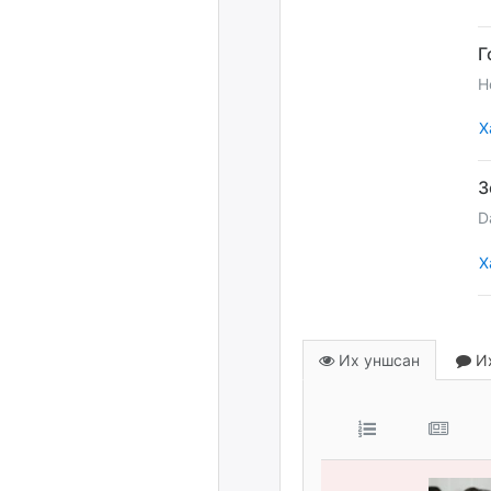
H
Х
D
Х
Их уншсан
Их