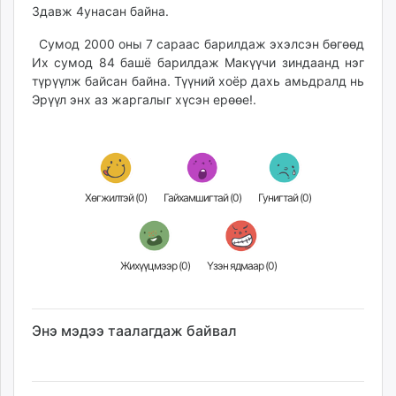
3давж 4унасан байна.
ikon.mn
mnb.mn
Сумод 2000 оны 7 сараас барилдаж эхэлсэн бөгөөд
Livetv.mn
Их сумод 84 башё барилдаж Макүүчи зиндаанд нэг
Eguur.mn
түрүүлж байсан байна. Түүний хоёр дахь амьдралд нь
Эрүүл энх аз жаргалыг хүсэн ерөөе!.
24tsag.mn
shuud.mn
eagle.mn
ergelt.mn
zarig.mn
Хөгжилтэй (
0
)
Гайхамшигтай (
0
)
Гунигтай (
0
)
today.mn
zuv.mn
mminfo.mn
Жихүүцмээр (
0
)
Үзэн ядмаар (
0
)
ugluu.mn
urlag.mn
unen.mn
Энэ мэдээ таалагдаж байвал
asu.mn
shudarga.mn
shuurhai.mn