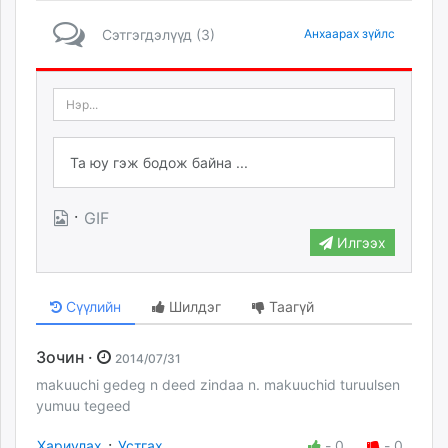
unuudur.mn
Сэтгэгдэлүүд (3)
Анхаарах зүйлс
isee.mn
mglradio.com
fact.mn
itoim.mn
tumen.mn
shuum.mn
times.mn
·
GIF
tvmongolia.mn
Илгээх
mass.mn
unegui.mn
assa.mn
Сүүлийн
Шилдэг
Таагүй
toim.mn
tac.mn
Зочин ·
2014/07/31
paparazzi.mn
makuuchi gedeg n deed zindaa n. makuuchid turuulsen
unread.today
yumuu tegeed
·
Хариулах
Устгах
-
0
-
0