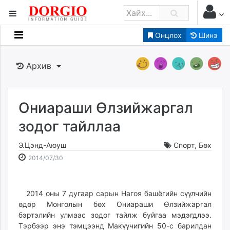
Онцлох
Шинэ
Мэдээллийн
Зар мэдээллийн
Архив
Банк санхүү
Бизнес ААН
Төрийн
Ониараши Өлзийжаргал
Нийслэлийн
зодог тайллаа
Э.Цэнд-Аюуш
Спорт
,
Бөх
dorgio.mn
2014-
2026-
2014/07/30
Gogo.mn
07-
08-
caak.mn
30
11
news.mn
15:36:07
03:28:22
2014 оны 7 дугаар сарын Нагоя башёгийн сүүлчийн
zindaa.mn
өдөр Монголын бөх Ониараши Өлзийжаргал
Baabar.mn
бэртэлийн улмаас зодог тайлж буйгаа мэдэгдлээ.
tovch.mn
Тэрбээр энэ тэмцээнд Макүүчигийн 50-с барилдан