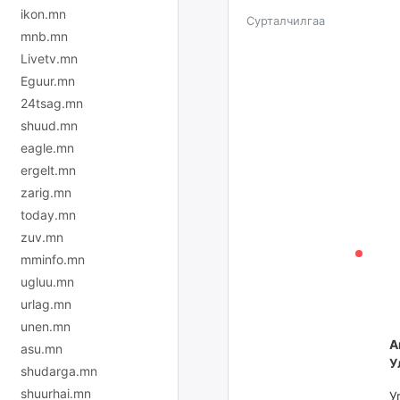
ikon.mn
Сурталчилгаа
mnb.mn
Livetv.mn
Eguur.mn
24tsag.mn
shuud.mn
eagle.mn
ergelt.mn
zarig.mn
today.mn
zuv.mn
mminfo.mn
ugluu.mn
urlag.mn
unen.mn
А
asu.mn
У
shudarga.mn
shuurhai.mn
У