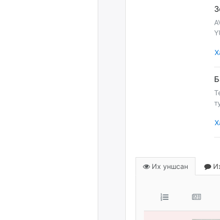
A
Y
Х
Т
т
Х
Их уншсан
Их