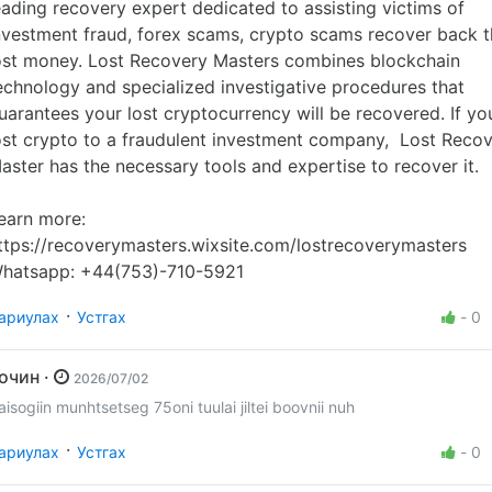
eading recovery expert dedicated to assisting victims of
nvestment fraud, forex scams, crypto scams recover back t
ost money. Lost Recovery Masters combines blockchain
echnology and specialized investigative procedures that
uarantees your lost cryptocurrency will be recovered. If yo
ost crypto to a fraudulent investment company, Lost Reco
aster has the necessary tools and expertise to recover it.
earn more:
ttps://recoverymasters.wixsite.com/lostrecoverymasters
hatsapp: +44(753)-710-5921
·
ариулах
Устгах
-
0
Зочин ·
2026/07/02
aisogiin munhtsetseg 75oni tuulai jiltei boovnii nuh
·
ариулах
Устгах
-
0