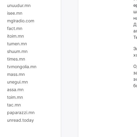
ө
unuudur.mn
ш
isee.mn
н
mglradio.com
Д
fact.mn
а
itoim.mn
Т
tumen.mn
Э
shuum.mn
х
times.mn
О
tvmongolia.mn
з
mass.mn
э
unegui.mn
б
assa.mn
toim.mn
tac.mn
paparazzi.mn
unread.today