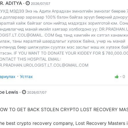
DR. ADITYA ·
2026/07/07
УУД МЭДЭЭ Энэ нь Адити Апрадхан эмнэлгийн эмнэлэг бөөрөө 
м.доллараар зарахаар 100% бэлэн байгаа эрүүл бөөрний донор
аралтай хайж байгааг олон нийтэд мэдэгдэх зорилготой юм. Сон
андивлагчид манай имэйл хаягаар холбогдоно уу: DR.PRADHAN.
OGIST.LT.COL@GMAIL. COM бид танд хамгийн их сэтгэл ханамж
млаж, таны яаралтай шаардлагыг хүлээж байна, учир нь манай
вчтөнүүд бөөр шилжүүлэн суулгах мэс заслыг маш их хүлээж бай
тгэсэн. IF YOU WANT TO DONATE YOUR KIDDEY FOR $ 780,000.
ONTACT THIS HOSPITAL EMAIL:
R.PRADHAN.UROLOGIST.LT.COL@GMAIL.COM
·
ариулах
Устгах
-
0
Joe Lewis ·
2026/07/07
OW TO GET BACK STOLEN CRYPTO LOST RECOVERY MA
he best crypto recovery company, Lost Recovery Masters i