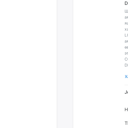
Ш
а
я
х
L
а
ө
э
C
D
Х
H
T