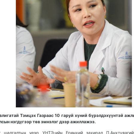
влигатай Тэмцэх Газраас 10 гаруй хүний бүрэлдэхүүнтэй ажл
лсын нэгдүгээр төв эмнэлэг дээр ажиллажээ.
г шалгалтын үеэр УНТЭ-ийн Ерөнхий захирал П.Анхтуяагий