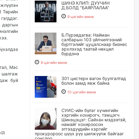
ШИНЭ КЛИП: ДУУЧИН
жлүүлэн
Д.БОЛД "БАЯРЛАЛАА"
) Төрийн
9 цагийн өмнө
гэгддэг.
н даргын
нэлгийн
Б.Пүрэвдагва: Найман
жээ.
салбарын 103 үйлчилгээний
бүртгэлийг цуцалснаар бизнес
эрхлэхэд таатай нөхцөл
бүхэлдээ
бүрдэнэ
9 цагийн өмнө
гал, Мэс
 шалгаж
301 цистерн вагон буулгалтад
гдаж буй
болон замд явж байна
10 цагийн өмнө
СУИС-ийн бүлэг хүчингийн
хэргийн хохирогч, тэмцэгч
Шинэцэцэг: Сайхан мэдээтэй,
намайг хохироосон
этгээдүүдийн хэргийг
 (
2
)
прокуророос шүүх рүү шилжүүлж байгааг
сонслоо