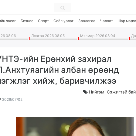
ийн засаг
Бизнес
Спорт
Соёл урлаг
Зөвлөгөө
Чөлөөт
Шар мэдэ
26 08 06
Лхагва 2026 08 05
Мягмар 2026 08 04
Дав
УНТЭ-ийн Ерөнхий захирал
П.Анхтуяагийн албан өрөөнд
нэгжлэг хийж, баривчилжээ
Нийгэм
,
Сэжигтэй бай
2026-
2026-
2026/07/02
07-
08-
02
07
09:28:00
22:39:58