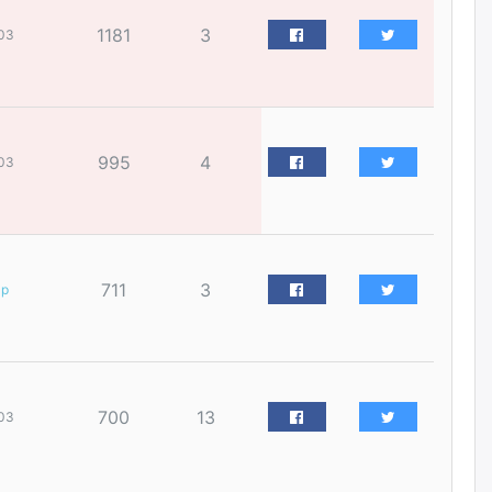
нийлүүлэх ажлыг сэргээх
ёстой
1181
3
03
өчигдѳр
Худалдагч Н.Амарзаяа:
Дэлгүүрийн 32 хуудастай
өрийн дэвтэр долоо хоногт л
дүүрдэг
995
4
03
өчигдѳр
АИ-92 шатахууны нийлүүлэлт
тасралтгүй үргэлжилж байна
711
3
ар
өчигдѳр
I ангийн цахим бүртгэл энэ
сарын 17-ноос эхэлнэ
өчигдѳр
700
13
03
Үндсэн хууль зөрчсөн
Х.Булгантуяа, үндэсний эв