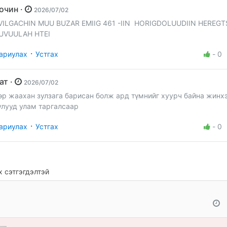
Зочин ·
2026/07/02
VILGACHIN MUU BUZAR EMIIG 461 -IIN HORIGDOLUUDIIN HEREG
UVUULAH HTEI
·
ариулах
Устгах
-
0
Бат ·
2026/07/02
өр жаахан зулзага барисан болж ард түмнийг хуурч байна жинх
улууд улам таргалсаар
·
ариулах
Устгах
-
0
 сэтгэгдэлтэй