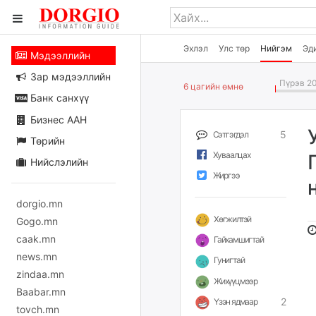
Эхлэл
Улс төр
Нийгэм
Эд
Мэдээллийн
Зар мэдээллийн
Пүрэв 20
6 цагийн өмнө
Банк санхүү
Бизнес ААН
5
Сэтгэгдэл
Төрийн
Хуваалцах
Нийслэлийн
Жиргээ
dorgio.mn
Хөгжилтэй
Gogo.mn
caak.mn
Гайхамшигтай
news.mn
Гунигтай
zindaa.mn
Жихүүцмээр
Baabar.mn
2
Үзэн ядмаар
tovch.mn