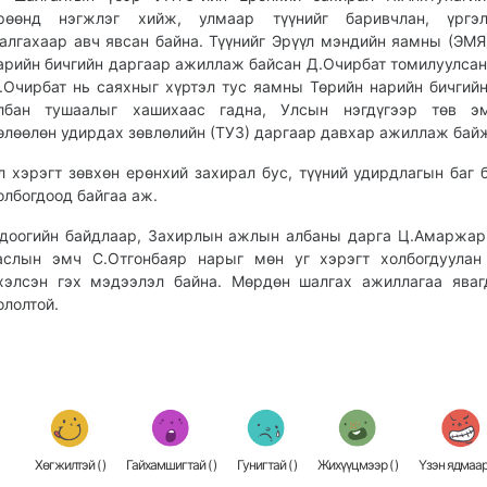
рөөнд нэгжлэг хийж, улмаар түүнийг баривчлан, үргэл
алгахаар авч явсан байна. Түүнийг Эрүүл мэндийн яамны (ЭМЯ
арийн бичгийн даргаар ажиллаж байсан Д.Очирбат томилуулсан 
.Очирбат нь саяхныг хүртэл тус яамны Төрийн нарийн бичгий
лбан тушаалыг хашихаас гадна, Улсын нэгдүгээр төв эм
өлөөлөн удирдах зөвлөлийн (ТУЗ) даргаар давхар ажиллаж бай
л хэрэгт зөвхөн ерөнхий захирал бус, түүний удирдлагын баг 
олбогдоод байгаа аж.
доогийн байдлаар, Захирлын ажлын албаны дарга Ц.Амаржар
аслын эмч С.Отгонбаяр нарыг мөн уг хэрэгт холбогдуулан
хэлсэн гэх мэдээлэл байна. Мөрдөн шалгах ажиллагаа ява
ололтой.
Хөгжилтэй (
)
Гайхамшигтай (
)
Гунигтай (
)
Жихүүцмээр (
)
Үзэн ядмаар