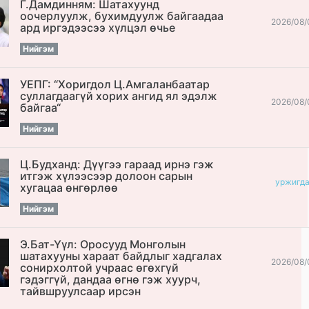
Г.Дамдинням: Шатахуунд
оочерлуулж, бухимдуулж байгаадаа
2026/08/
ард иргэдээсээ хүлцэл өчье
Нийгэм
УЕПГ: “Хоригдол Ц.Амгаланбаатар
cуллагдаагүй хорих ангид ял эдэлж
2026/08/
байгаа“
Нийгэм
Ц.Будханд: Дүүгээ гараад ирнэ гэж
итгэж хүлээсээр долоон сарын
уржигд
хугацаа өнгөрлөө
Нийгэм
Э.Бат-Үүл: Оросууд Монголын
шатахууны хараат байдлыг хадгалах
2026/08/
сонирхолтой учраас өгөхгүй
гэдэггүй, дандаа өгнө гэж хуурч,
тайвшруулсаар ирсэн