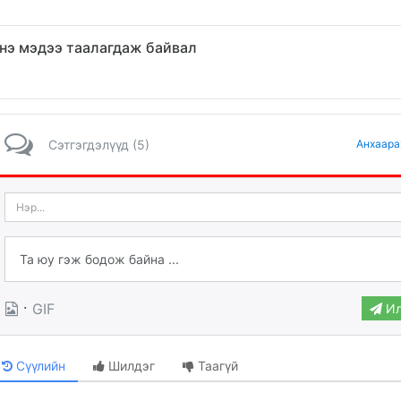
нэ мэдээ таалагдаж байвал
Сэтгэгдэлүүд (5)
Анхаара
·
GIF
Ил
Сүүлийн
Шилдэг
Таагүй