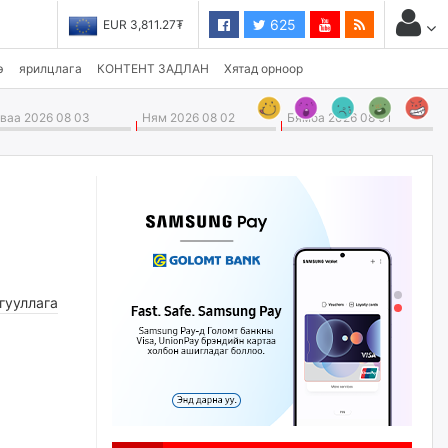
625
EUR 3,811.27₮
JPY 27.19₮
э
ярилцлага
КОНТЕНТ ЗАДЛАН
Хятад орноор
аа 2026 08 03
Ням 2026 08 02
Бямба 2026 08 01
гууллага