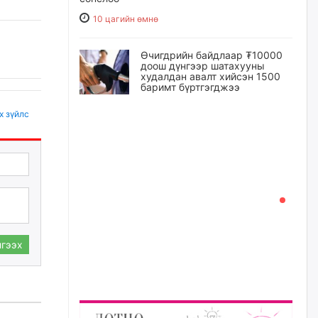
10 цагийн өмнө
Өчигдрийн байдлаар ₮10000
доош дүнгээр шатахууны
худалдан авалт хийсэн 1500
баримт бүртгэгджээ
10 цагийн өмнө
х зүйлс
Шатахуун олголтыг 50,000
төгрөгөөр хязгаарласныг
нэмэгдүүлж 100,000 төгрөгт
хүргэхээр судалж байгаа
10 цагийн өмнө
Ц.Сандаг-Очир: COP17 ба
COP31 хурлын уялдаа нь
гээх
Риогийн гурван конвенцын
нэгдсэн хэрэгжилтийг ахиулах
чухал алхам болно
11 цагийн өмнө