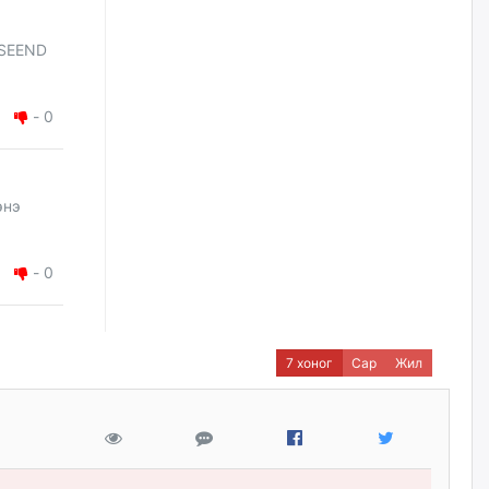
үйлчилгээний ажилтнуудын
ХАРИЛЦАА хандлагатай
холбоотой ГОМДОЛ их байгааг
TSEEND
дурдлаа
өчигдѳр
-
0
Бариста хийх нь залуусын
дунд яагаад трэнд болов
өчигдѳр
энэ
Өмгөөлөгч Б.Оюунбилэг:
-
0
"Урьхан" Б.Чинбат гэж хүн
бизнес хамтрагчаа гүтгэж
хууль хяналтын байгууллагаар
шалгуулж, торны цаана
суулгана гэх мэтээр дарамталдаг
7 хоног
Сар
Жил
өчигдѳр
Д.Амарбаясгалан:
Шатахууныхаа 97 хувийг нэг
улсаас авдаг хараат байдлаа
зогсоож, Арабын орнуудаас