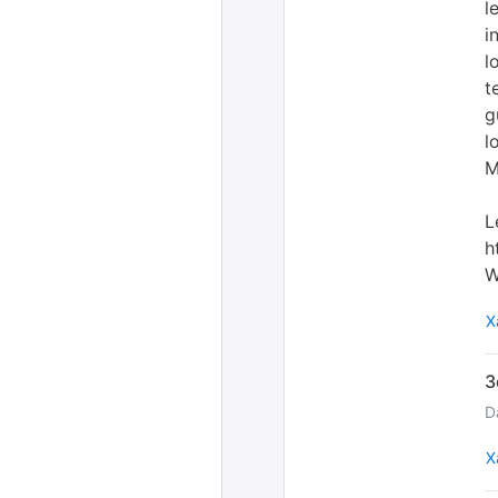
l
i
l
t
g
l
M
L
h
W
Х
D
Х