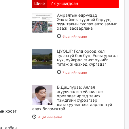
Шинэ
Их уншигдсан
Амралтын өдрүүдэд
Энхтайвны гүүрний баруун,
зүүн талын туслах авто замыг
хааж, засварлана
6 цагийн өмнө
ЦУОШГ: Голд ороод хөл
тулахгүй бол буц. Усны урсгал,
нүх, хуйлрал гэнэт хүнийг
татаж живэхэд хүргэдэг
7 цагийн өмнө
Б.Дашпүрэв: Аялал
жуулчлалын үйлчилгээ
эрхэлдэг иргэд таних
тэмдгийн хүрээгээр
шатахууныг хязгаарлалтгүй
авах боломжтой
ын хэсэг
9 цагийн өмнө
н албан