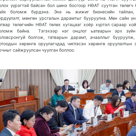
олох үүрэгтэй байсан бол шинэ босгоор НӨАТ суутган төлөгч 
айх боломж бүрдэнэ. Энэ нь жижиг бизнесийн тайлан,
үрдүүлэлт, мөнгөн урсгалын дарамтыг бууруулна. Мөн сайн үн
атвар төлөгчийн НӨАТ төлөх хугацааг хоёр хүртэл сараар хо
оломж байна. Тэгэхээр нэг онцлог ьатварын эрх зүйн
оловсронгуй болгож, татварын дарамт, ачааллыг бууруулж,
отоодын хөрөнгө оруулагчдад чиглэсэн хөрөнгө оруулалтын 
рчныг сайжруулсан чуулган боллоо.