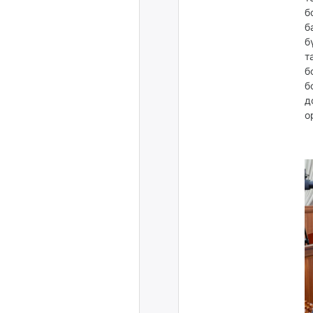
б
б
б
т
б
б
д
о