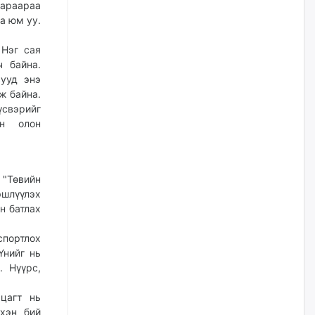
гараараа
уржигдар
а юм уу.
Д.Амарбаясгалан:
 Нэг сая
Шатахууныхаа 97 хувийг нэг
 байна.
улсаас авдаг хараат байдлаа
зогсоож, Арабын орнуудаас
сууд энэ
нийлүүлэх ажлыг сэргээх
ж байна.
ёстой
свэрийг
уржигдар
эн олон
Худалдагч Н.Амарзаяа:
Дэлгүүрийн 32 хуудастай
өрийн дэвтэр долоо хоногт л
 "Төвийн
дүүрдэг
эшлүүлэх
уржигдар
н батлах
спортлох
АИ-92 шатахууны нийлүүлэлт
Үнийг нь
тасралтгүй үргэлжилж байна
. Нүүрс,
уржигдар
цагт нь
үхэн бий