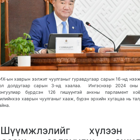
ИХ-ын хаврын ээлжит чуулганыг гуравдугаар сарын 16-нд нээ
ол долдугаар сарын 3-нд хаалаа. Ингэснээр 2024 оны
онгуулиар бүрдсэн 126 гишүүнтэй анхны парламент хо
илийнхээ хаврын чуулганыг хааж, бүрэн эрхийн хугацаа нь та
айна.
“Шүүмжлэлийг хүлээн 