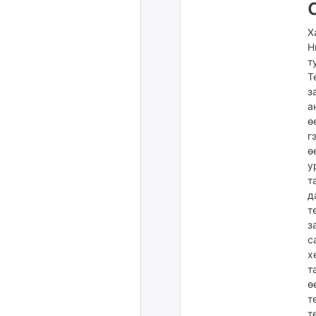
Х
Н
т
Т
з
а
ө
г
ө
у
т
д
т
з
с
х
т
ө
т
т