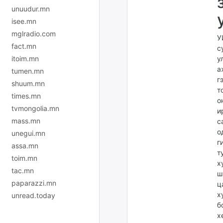
unuudur.mn
isee.mn
mglradio.com
У
fact.mn
с
у
itoim.mn
а
tumen.mn
г
shuum.mn
т
times.mn
о
tvmongolia.mn
и
mass.mn
с
о
unegui.mn
г
assa.mn
т
toim.mn
х
tac.mn
ш
paparazzi.mn
ц
х
unread.today
б
х