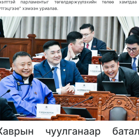
ээлттэй парламентыг төгөлдөржүүлэхийн төлөө хамтдаа
үтгэцгээе" хэмээн уриалав.
Хаврын чуулганаар батал