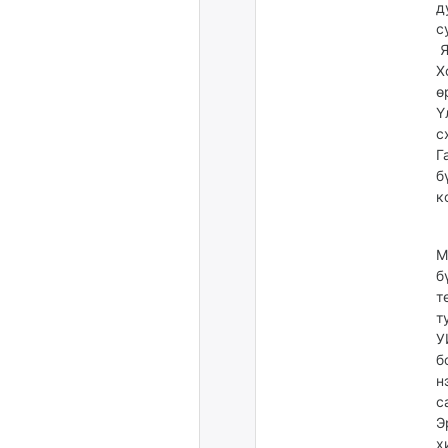
д
с
Я
Х
ө
Ү
с
Г
б
к
М
б
т
т
У
б
н
с
Э
х