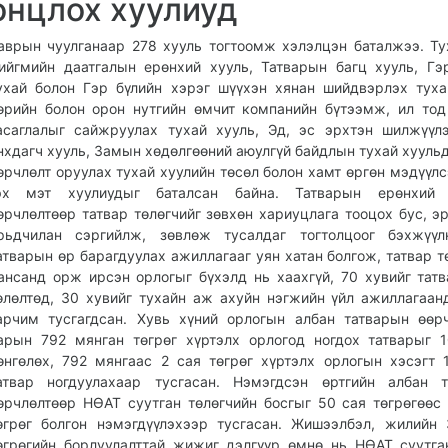
онцлох хуулиуд
аврын чуулганаар 278 хууль тогтоомж хэлэлцэн баталжээ. Ту
ийгмийн даатгалын ерөнхий хууль, Татварын багц хууль, Гэ
ухай болон Гэр бүлийн хэрэг шүүхэн хянан шийдвэрлэх туха
өрийн болон орон нутгийн өмчит компанийн бүтээмж, ил тод
асаглалыг сайжруулах тухай хууль, Эд, эс эрхтэн шилжүүл
нхдагч хууль, Замын хөдөлгөөний аюулгүй байдлын тухай хуульд
өрчлөлт оруулах тухай хуулийн төсөл болон хамт өргөн мэдүүлс
эх мэт хуулиудыг баталсан байна. Татварын ерөнхий 
өрчлөлтөөр татвар төлөгчийг зөвхөн хариуцлага тооцох бус, э
рьдчилан сэргийлж, зөвлөж тусалдаг тогтолцоог бэхжүүл
атварын өр барагдуулах ажиллагааг уян хатан болгож, татвар т
ансанд орж ирсэн орлогыг бүхэлд нь хаахгүй, 70 хувийг тат
өлөлтөд, 30 хувийг тухайн аж ахуйн нэгжийн үйл ажиллагаан
арчим тусгагдсан. Хувь хүний орлогын албан татварын өөр
арын 792 мянган төгрөг хүртэлх орлогод ногдох татварыг 
өнгөлөх, 792 мянгаас 2 сая төгрөг хүртэлх орлогын хэсэгт 
атвар ногдуулахаар тусгасан. Нэмэгдсэн өртгийн албан т
өрчлөлтөөр НӨАТ суутган төлөгчийн босгыг 50 сая төгрөгөөс
өгрөг болгон нэмэгдүүлэхээр тусгасан. Жишээлбэл, жилийн
өгрөгийн борлуулалттай жижиг дэлгүүр өмнө нь НӨАТ суутга