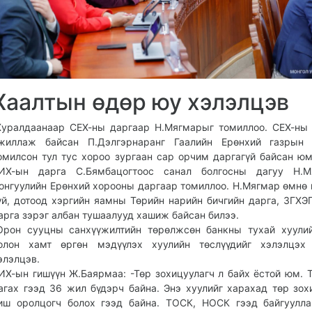
Хаалтын өдөр юу хэлэлцэв
Хуралдаанаар СЕХ-ны даргаар Н.Мягмарыг томиллоо. СЕХ-ны
жиллаж байсан П.Дэлгэрнаранг Гаалийн Ерөнхий газрын 
омилсон тул тус хороо зургаан сар орчим даргагүй байсан юм
ИХ-ын дарга С.Бямбацогтоос санал болгосны дагуу Н.М
онгуулийн Ерөнхий хорооны даргаар томиллоо. Н.Мягмар өмнө 
үй, дотоод хэргийн яамны Төрийн нарийн бичгийн дарга, ЗГХЭ
арга зэрэг албан тушаалууд хашиж байсан билээ.
Орон сууцны санхүүжилтийн төрөлжсөн банкны тухай хуули
олон хамт өргөн мэдүүлэх хуулийн төслүүдийг хэлэлцэх 
элэлцэв.
ИХ-ын гишүүн Ж.Баярмаа: -Төр зохицуулагч л байх ёстой юм. Т
агах гээд 36 жил бүдэрч байна. Энэ хуулийг харахад төр зох
иш оролцогч болох гээд байна. ТОСК, НОСК гээд байгуулла