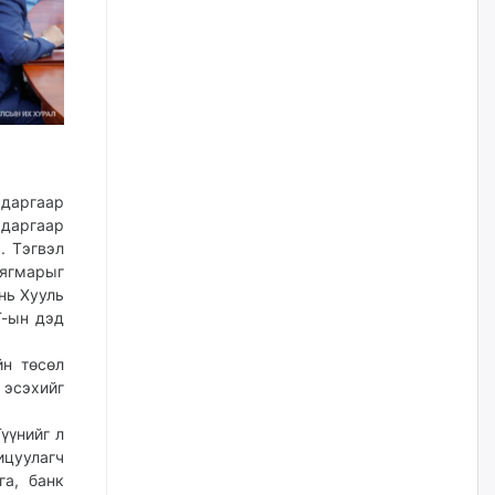
наймдугаар сарын 14-нөөс
ажиллуулж эхэлнэ
өчигдѳр
Орон сууц, нийтийн аж ахуй,
авто зам, тохижилт
үйлчилгээний ажилтнуудын
ХАРИЛЦАА хандлагатай
холбоотой ГОМДОЛ их байгааг
дурдлаа
 даргаар
даргаар
өчигдѳр
. Тэгвэл
ягмарыг
Бариста хийх нь залуусын
нь Хууль
дунд яагаад трэнд болов
Г-ын дэд
өчигдѳр
йн төсөл
эсэхийг
Өмгөөлөгч Б.Оюунбилэг:
"Урьхан" Б.Чинбат гэж хүн
бизнес хамтрагчаа гүтгэж
үүнийг л
хууль хяналтын байгууллагаар
ицуулагч
шалгуулж, торны цаана
суулгана гэх мэтээр дарамталдаг
га, банк