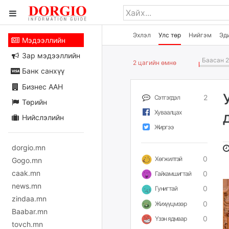
Эхлэл
Улс төр
Нийгэм
Эд
Мэдээллийн
Зар мэдээллийн
Баасан 2
2 цагийн өмнө
Банк санхүү
Бизнес ААН
2
Сэтгэгдэл
Төрийн
Хуваалцах
Нийслэлийн
Жиргээ
dorgio.mn
0
Хөгжилтэй
Gogo.mn
caak.mn
0
Гайхамшигтай
news.mn
0
Гунигтай
zindaa.mn
0
Жихүүцмээр
Baabar.mn
0
Үзэн ядмаар
tovch.mn