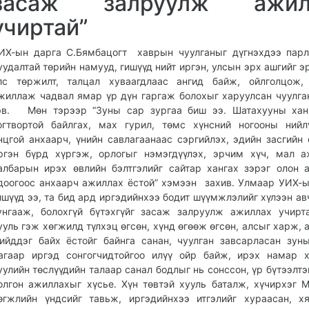
засаж залруулж ажил
учиртай”
ИХ-ын дарга С.Бямбацогт хаврын чуулганыг дүгнэхдээ пар
уудалтай төрийн намууд, гишүүд нийт иргэн, улсын эрх ашгийг э
лс төржилт, талцал хуваагдлаас ангид байж, ойлголцож, 
жиллаж чадвал ямар үр дүн гаргаж болохыг харуулсан чуулга
эв. Мөн тэрээр “Зуны сар зургаа биш ээ. Шатахууны хан
огтвортой байлгах, мах гурил, төмс хүнсний ногооны нийл
нцгой анхаарч, үнийн савлагаанаас сэргийлэх, эдийн засгийн 
ргэн бүрд хүргэж, орлогыг нэмэгдүүлэх, эрчим хүч, мал 
албарын ирэх өвлийн бэлтгэлийг сайтар хангах зэрэг олон 
доогоос анхаарч ажиллах ёстой” хэмээн захив. Улмаар УИХ-
ишүүд ээ, та бид ард иргэдийнхээ бодит шүүмжлэлийг хүлээн ав
унгааж, болохгүй бүтэхгүйг засаж залруулж ажиллах учирт
ууль гэж хөгжилд түлхэц өгсөн, хүнд өгөөж өгсөн, алсыг харж, 
ийддэг байх ёстойг байнга санан, чуулган завсарласан зун
агаар иргэд сонгогчидтойгоо илүү ойр байж, ирэх намар 
уулийн төслүүдийн талаар санал бодлыг нь сонссон, үр бүтээлтэ
олгон ажиллахыг хүсье. Хүн төвтэй хууль баталж, хүчирхэг 
өгжлийн үндсийг тавьж, иргэдийнхээ итгэлийг хураасан, хя