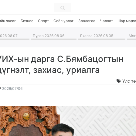
ийн засаг
Бизнес
Спорт
Соёл урлаг
Зөвлөгөө
Чөлөөт
Шар мэдэ
026 08 07
Пүрэв 2026 08 06
Лхагва 2026 08 05
Мягм
УИХ-ын дарга С.Бямбацогтын
дүгнэлт, захиас, уриалга
Улс т
2026-
2026-
2026/07/06
07-
08-
06
08
09:52:24
13:56:15