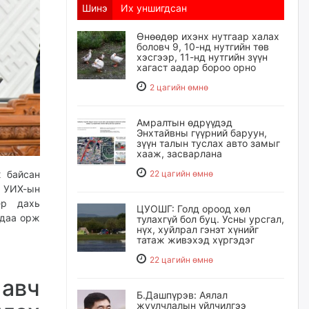
Шинэ
Их уншигдсан
Өнөөдөр ихэнх нутгаар халах
боловч 9, 10-нд нутгийн төв
хэсгээр, 11-нд нутгийн зүүн
хагаст аадар бороо орно
2 цагийн өмнө
Амралтын өдрүүдэд
Энхтайвны гүүрний баруун,
зүүн талын туслах авто замыг
хааж, засварлана
ж байсан
22 цагийн өмнө
 УИХ-ын
ёр дахь
ЦУОШГ: Голд ороод хөл
лдаа орж
тулахгүй бол буц. Усны урсгал,
нүх, хуйлрал гэнэт хүнийг
татаж живэхэд хүргэдэг
22 цагийн өмнө
авч
Б.Дашпүрэв: Аялал
жуулчлалын үйлчилгээ