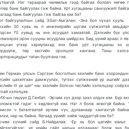
утаагүй. Нэг гараараа чөлөөлье гээд байгаа боловч нөгөө 
упер банк байгуулах гэж байна. Урт хугацааны санхүүжилт байга
агаад банк байгуулах гэж байгаа юм бэ?
от байгуулалтын сайд Э.Бат-Амгалан: -Энэ бол чухал хууль.
рхийн 30 хувь нь л инженерийн шугам сүлжээтэй амьдарч
лдсэн 70 хувьд нь энэ асуудал хамаатай. Дэлхийн бүх ул
хемээрээ орон сууцны асуудлаа шийдсэн. Бид үүний араас л яв
анцхан үгээр хариулахад энэ банк урт хугацааны эх үү
үрдүүлж, төр засгийн оролцоог хангана. Таны хэлс
орпорациудыг татан буулгана гэв.
өн Герман улсын Сэргээн босголтын зээлийн банк хоорондын
үсийн цахилгаан дамжуулах, түгээх сүлжээний үр ашгийг дэ
өслийн III үе шат"-ны зээлийн болсон төслийн хэлэлцээр соёрхо
ухай хэлэлцэв.
ИХ-ын гишүүн Д.Ганбат: -Эрчим хүч дээр зээл олдох юм. Бүр эк
оломжтой гэдэг ч хөдлөхгүй юм. Нэг л болж өгөхгүй байна. 
эмсэн ч баталгаатай эрчим хүч, дулаанаар хангахгүй байна
алхи, нар нь байна. Яагаад үүнийг хийж чаддаггүй юм бэ?
рчим хүчний сайд Б.Найдалаа: -Ер нь бол цагийн юмыг 
ийгээгүйгээс, үе үеийн сайд нарын алдаанаас болж энэ б