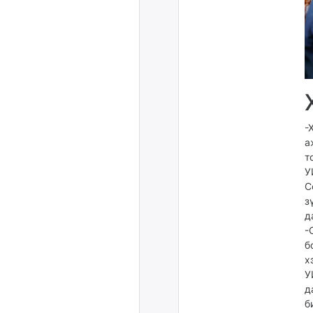
-
а
т
У
С
з
д
-
б
х
У
д
б