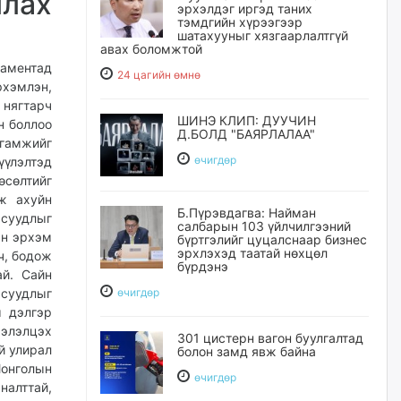
лах
эрхэлдэг иргэд таних
тэмдгийн хүрээгээр
шатахууныг хязгаарлалтгүй
авах боломжтой
ламентад
24 цагийн өмнө
рхэмлэн,
нягтарч
ШИНЭ КЛИП: ДУУЧИН
н боллоо
Д.БОЛД "БАЯРЛАЛАА"
гамжийг
өчигдѳр
үүлэлтэд
өсөлтийг
аж ахуйн
Б.Пүрэвдагва: Найман
асуудлыг
салбарын 103 үйлчилгээний
ын эрхэм
бүртгэлийг цуцалснаар бизнес
эрхлэхэд таатай нөхцөл
ч, бодож
бүрдэнэ
ай. Сайн
асуудлыг
өчигдѳр
ы дэлгэр
хэлэлцэх
301 цистерн вагон буулгалтад
й улирал
болон замд явж байна
Монголын
өчигдѳр
налттай,