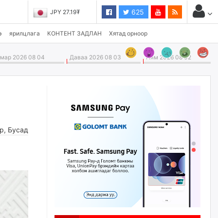
625
JPY 27.19₮
э
ярилцлага
КОНТЕНТ ЗАДЛАН
Хятад орноор
ар 2026 08 04
Даваа 2026 08 03
Ням 2026 08 02
өр
,
Бусад