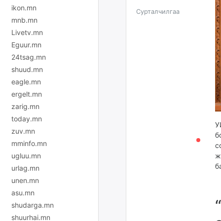
ikon.mn
Сурталчилгаа
mnb.mn
Livetv.mn
Eguur.mn
24tsag.mn
shuud.mn
eagle.mn
ergelt.mn
zarig.mn
today.mn
У
zuv.mn
б
mminfo.mn
с
ж
ugluu.mn
б
urlag.mn
unen.mn
asu.mn
shudarga.mn
shuurhai.mn