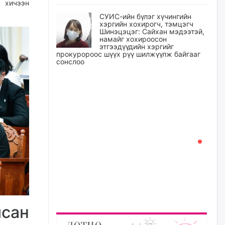
 хичээн
СУИС-ийн бүлэг хүчингийн
хэргийн хохирогч, тэмцэгч
Шинэцэцэг: Сайхан мэдээтэй,
намайг хохироосон
этгээдүүдийн хэргийг
прокуророос шүүх рүү шилжүүлж байгааг
сонслоо
өчигдѳр
Өчигдрийн байдлаар ₮10000
доош дүнгээр шатахууны
худалдан авалт хийсэн 1500
баримт бүртгэгджээ
өчигдѳр
Шатахуун олголтыг 50,000
төгрөгөөр хязгаарласныг
нэмэгдүүлж 100,000 төгрөгт
хүргэхээр судалж байгаа
өчигдѳр
сан