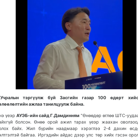
.Учралын тэргүүлж буй Засгийн газар 100 өдөрт хий
өлөөлөлтийн ажлаа танилцуулж байна.
нэ үеэр
АҮЭБ-ийн сайд Г.Дамдинням
"Өнөөдөр өглөө ШТС-ууда
айхгүй болсон. Өнөө орой ажил тарах үеэр жаахан оволзоо
олох байх. Жил бүрийн наадмаар хэрэглээ 2-4 дахин өсдө
элтгэлтэй байгаа. Иргэдийн айдас дээр улс төр хийх гэсэн оро