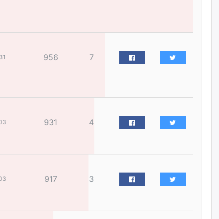
жилийн ойд зориулсан
наадмыг хойшлуулав
өчигдѳр
Монгол Улсад 162 вагон - 9720
956
7
тонн АИ-92 орж иржээ
31
өчигдѳр
Jade Gas: 1.1 тэрбум австрали
долларын санхүүжилтийн
эцсийн гэрээг есдүгээр сард
931
4
байгуулбал Тавантолгойн
03
метан хийн үйлдвэрлэлийн
өрөмдлөгийг 2027 онд эхлүүлнэ
өчигдѳр
Ханын материалд эхний
917
3
03
ээлжийн 6 блок орон сууцны
барилга угсралтын ажил
үргэлжилж байна
өчигдѳр