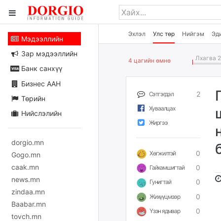
Эхлэл
Улс төр
Нийгэм
Эд
Мэдээллийн
Зар мэдээллийн
Лхагва 2
4 цагийн өмнө
Банк санхүү
Бизнес ААН
2
Сэтгэгдэл
Төрийн
Хуваалцах
Нийслэлийн
Жиргээ
dorgio.mn
0
Хөгжилтэй
Gogo.mn
caak.mn
0
Гайхамшигтай
news.mn
0
Гунигтай
zindaa.mn
0
Жихүүцмээр
Baabar.mn
0
Үзэн ядмаар
tovch.mn