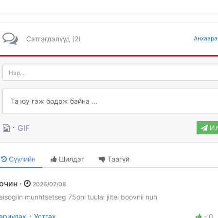
Сэтгэгдэлүүд (2)
Анхаара
·
GIF
Ил
Сүүлийн
Шилдэг
Таагүй
Зочин ·
2026/07/08
aisogiin munhtsetseg 75oni tuulai jiltei boovnii nuh
·
ариулах
Устгах
-
0