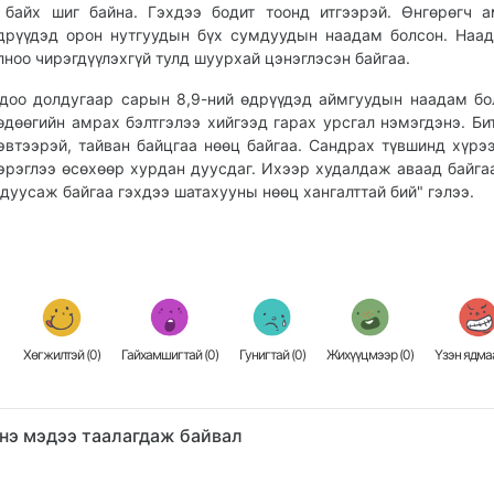
 байх шиг байна. Гэхдээ бодит тоонд итгээрэй. Өнгөрөгч 
дрүүдэд орон нутгуудын бүх сумдуудын наадам болсон. Наа
лноо чирэгдүүлэхгүй тулд шуурхай цэнэглэсэн байгаа.
доо долдугаар сарын 8,9-ний өдрүүдэд аймгуудын наадам бол
өдөөгийн амрах бэлтгэлээ хийгээд гарах урсгал нэмэгдэнэ. Би
эвтээрэй, тайван байцгаа нөөц байгаа. Сандрах түвшинд хүрээ
эрэглээ өсөхөөр хурдан дуусдаг. Ихээр худалдаж аваад байга
 дуусаж байгаа гэхдээ шатахууны нөөц хангалттай бий" гэлээ.
Хөгжилтэй (
0
)
Гайхамшигтай (
0
)
Гунигтай (
0
)
Жихүүцмээр (
0
)
Үзэн ядмаа
нэ мэдээ таалагдаж байвал