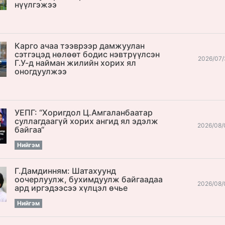
нүүлгэжээ
Карго ачаа тээврээр дамжуулан
сэтгэцэд нөлөөт бодис нэвтрүүлсэн
2026/07/
Г.У-д найман жилийн хорих ял
оногдуулжээ
УЕПГ: “Хоригдол Ц.Амгаланбаатар
cуллагдаагүй хорих ангид ял эдэлж
2026/08/
байгаа“
Нийгэм
Г.Дамдинням: Шатахуунд
оочерлуулж, бухимдуулж байгаадаа
2026/08/
ард иргэдээсээ хүлцэл өчье
Нийгэм