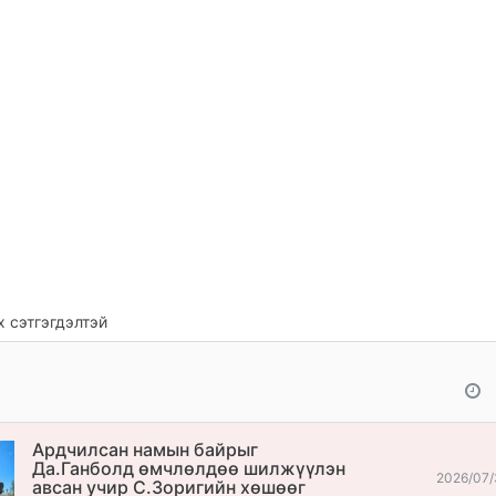
 сэтгэгдэлтэй
Ардчилсан намын байрыг
Да.Ганболд өмчлөлдөө шилжүүлэн
2026/07/
авсан учир С.Зоригийн хөшөөг