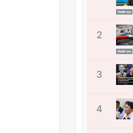
Нийгэм
2
Нийгэм
3
4