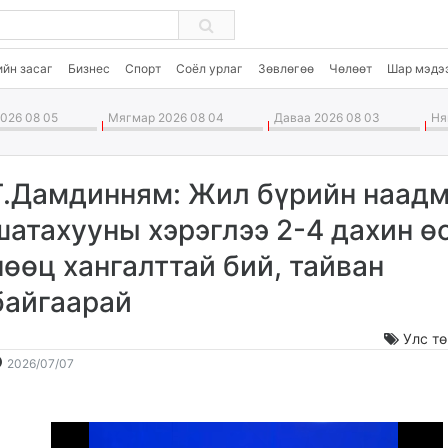
ийн засаг
Бизнес
Спорт
Соёл урлаг
Зөвлөгөө
Чөлөөт
Шар мэдэ
026 08 05
Мягмар 2026 08 04
Даваа 2026 08 03
Ням
Г.Дамдинням: Жил бүрийн наад
шатахууны хэрэглээ 2-4 дахин өс
нөөц хангалттай бий, тайван
байгаарай
Улс т
2026-
2026-
2026/07/07
07-
08-
07
06
14:34:09
20:34:55