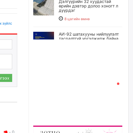
Дэлгүүрийн 32 хуудастай
өрийн дэвтэр долоо хоногт л
дүүрдэг
8 цагийн өмнө
х зүйлс
АИ-92 шатахууны нийлүүлэлт
тасралтгүй үргэлжилж байна
8 цагийн өмнө
I ангийн цахим бүртгэл энэ
сарын 17-ноос эхэлнэ
9 цагийн өмнө
гээх
Үндсэн хууль зөрчсөн
Х.Булгантуяа, үндэсний эв
нэгдэлд харшилсан
М.Нарантуяа-Нара нарт хэзээ
хариуцлага тооцох вэ?
9 цагийн өмнө
-
0