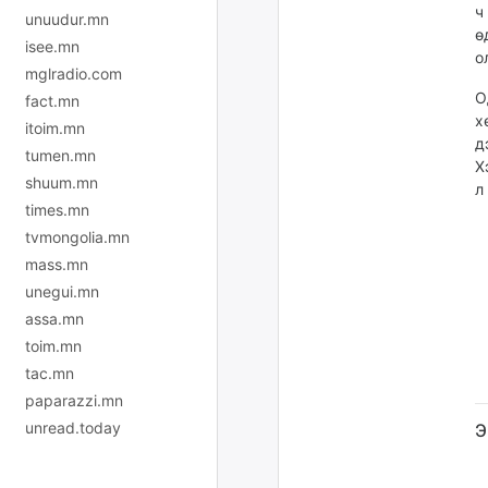
ч
unuudur.mn
ө
isee.mn
о
mglradio.com
О
fact.mn
х
itoim.mn
д
tumen.mn
Х
shuum.mn
л
times.mn
tvmongolia.mn
mass.mn
unegui.mn
assa.mn
toim.mn
tac.mn
paparazzi.mn
unread.today
Э