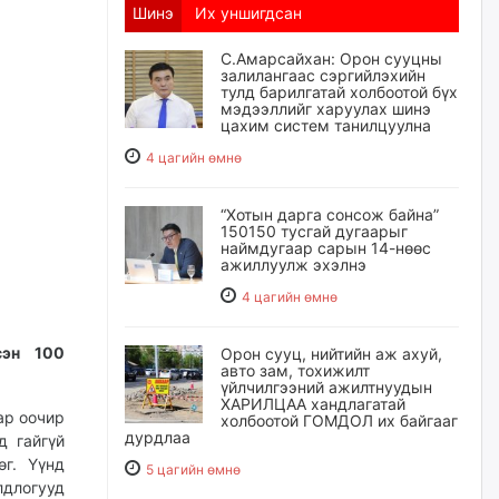
Шинэ
Их уншигдсан
С.Амарсайхан: Орон сууцны
залилангаас сэргийлэхийн
тулд барилгатай холбоотой бүх
мэдээллийг харуулах шинэ
цахим систем танилцуулна
4 цагийн өмнө
“Хотын дарга сонсож байна”
150150 тусгай дугаарыг
наймдугаар сарын 14-нөөс
ажиллуулж эхэлнэ
4 цагийн өмнө
сэн 100
Орон сууц, нийтийн аж ахуй,
авто зам, тохижилт
үйлчилгээний ажилтнуудын
ХАРИЛЦАА хандлагатай
ар оочир
холбоотой ГОМДОЛ их байгааг
дурдлаа
д гайгүй
г. Үүнд
5 цагийн өмнө
лдлогууд