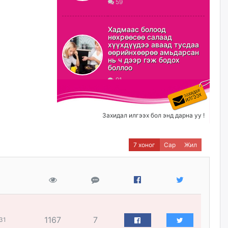
59
ХЗДХ-ын сайд С.Амарсайхан:
Авлигаар авсан хөрөнгийг
Хадмаас болоод
хурааж, нийгмийн сайн
нөхрөөсөө салаад
сайхны хөгжилд зориулах
хүүхдүүдээ аваад тусдаа
бөгөөд үүнийг хэд хэдэн эрх
өөрийнхөөрөө амьдарсан
бүхий байгууллагаас санал авна
нь ч дээр гэж бодох
боллоо
өчигдѳр
91
Шатахууныг олдож байгаа
газраас нь л авч байна. Үнэ
тарифаас илүү хангамж дээр
Захидал илгээх бол энд дарна уу !
анхаарч байна
өчигдѳр
7 хоног
Сар
Жил
Ц.Будханд: Дүүгээ гараад
ирнэ гэж итгэж хүлээсээр
долоон сарын хугацаа
өнгөрлөө
өчигдѳр
1167
7
31
Барилгын салбарын 100