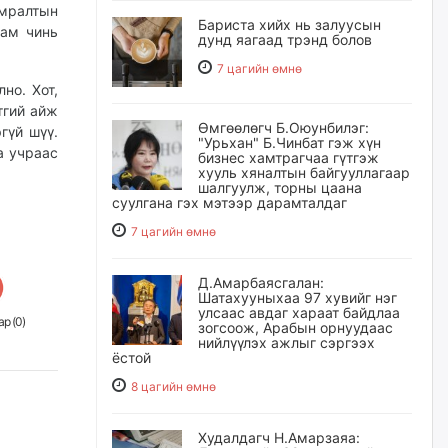
амралтын
Бариста хийх нь залуусын
дам чинь
дунд яагаад трэнд болов
7 цагийн өмнө
но. Хот,
тгий айж
Өмгөөлөгч Б.Оюунбилэг:
гүй шүү.
"Урьхан" Б.Чинбат гэж хүн
а учраас
бизнес хамтрагчаа гүтгэж
хууль хяналтын байгууллагаар
шалгуулж, торны цаана
суулгана гэх мэтээр дарамталдаг
7 цагийн өмнө
Д.Амарбаясгалан:
Шатахууныхаа 97 хувийг нэг
улсаас авдаг хараат байдлаа
р (
0
)
зогсоож, Арабын орнуудаас
нийлүүлэх ажлыг сэргээх
ёстой
8 цагийн өмнө
Худалдагч Н.Амарзаяа: