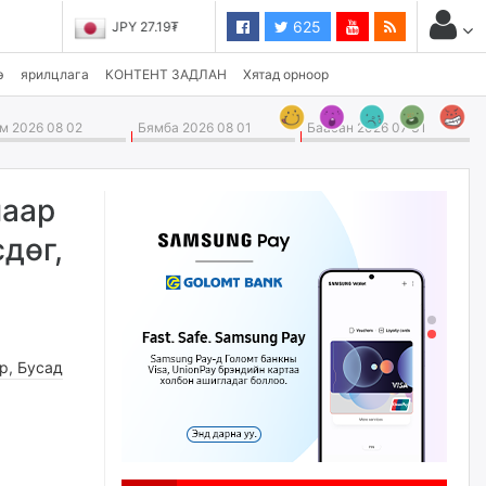
625
JPY 27.19₮
э
ярилцлага
КОНТЕНТ ЗАДЛАН
Хятад орноор
 2026 08 02
Бямба 2026 08 01
Баасан 2026 07 31
маар
дөг,
өр
,
Бусад