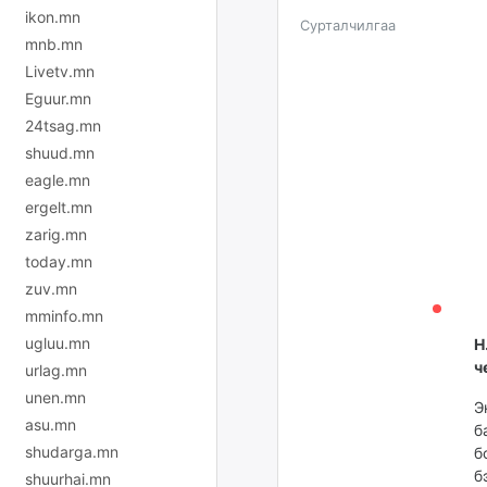
ikon.mn
Сурталчилгаа
mnb.mn
Livetv.mn
Eguur.mn
24tsag.mn
shuud.mn
eagle.mn
ergelt.mn
zarig.mn
today.mn
zuv.mn
mminfo.mn
ugluu.mn
Н
ч
urlag.mn
unen.mn
Э
asu.mn
б
shudarga.mn
б
б
shuurhai.mn