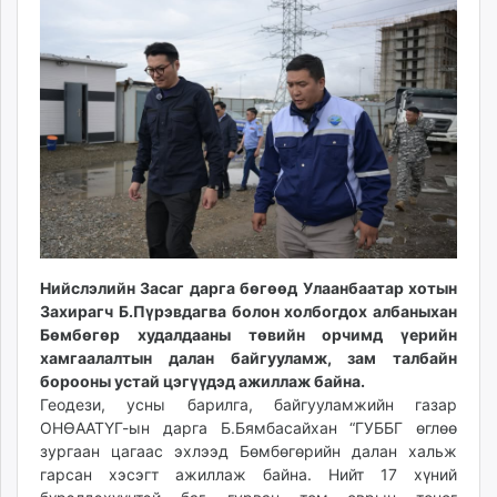
10:22:11
22:49:57
ikon.mn
mnb.mn
Livetv.mn
Eguur.mn
24tsag.mn
shuud.mn
eagle.mn
ergelt.mn
zarig.mn
today.mn
Нийслэлийн Засаг дарга бөгөөд Улаанбаатар хотын
zuv.mn
Захирагч Б.Пүрэвдагва болон холбогдох албаныхан
mminfo.mn
Бөмбөгөр худалдааны төвийн орчимд үерийн
ugluu.mn
хамгаалалтын далан байгууламж, зам талбайн
urlag.mn
борооны устай цэгүүдэд ажиллаж байна.
Геодези, усны барилга, байгууламжийн газар
unen.mn
ОНӨААТҮГ-ын дарга Б.Бямбасайхан “ГУББГ өглөө
asu.mn
зургаан цагаас эхлээд Бөмбөгөрийн далан хальж
shudarga.mn
гарсан хэсэгт ажиллаж байна. Нийт 17 хүний
shuurhai.mn