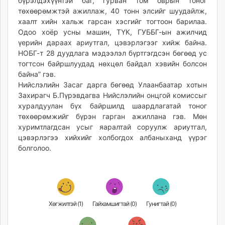
бүрэлдэхүүнтэй баг, гурван том оврын тоног
unuudur.mn
төхөөрөмжтэй ажиллаж, 40 тонн элсийг шуудайлж,
isee.mn
хаалт хийн хальж гарсан хэсгийг тогтоон барилаа.
Одоо хоёр усны машин, ТҮК, ГУББГ-ын ажилчид
mglradio.com
үерийн дараах ариутгал, цэвэрлэгээг хийж байна.
fact.mn
НОБГ-т 28 дуудлага мэдээлэл бүртгэгдсэн бөгөөд ус
itoim.mn
тогтсон байршлуудад нөхцөл байдал хэвийн болсон
tumen.mn
байна” гэв.
shuum.mn
Нийслэлийн Засаг дарга бөгөөд Улаанбаатар хотын
Захирагч Б.Пүрэвдагва Нийслэлийн онцгой комиссыг
times.mn
хуралдуулан бүх байршилд шаардлагатай тоног
tvmongolia.mn
төхөөрөмжийг бүрэн гарган ажиллана гэв. Мөн
mass.mn
хуримтлагдсан усыг яаралтай соруулж ариутгал,
unegui.mn
цэвэрлэгээ хийхийг холбогдох албаныханд үүрэг
assa.mn
болголоо.
toim.mn
tac.mn
paparazzi.mn
unread.today
Хөгжилтэй (
1
)
Гайхамшигтай (
0
)
Гунигтай (
0
)