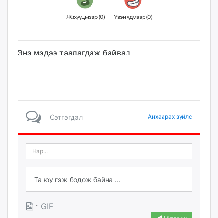
Жихүүцмээр (
0
)
Үзэн ядмаар (
0
)
Энэ мэдээ таалагдаж байвал
Сэтгэгдэл
Анхаарах зүйлс
·
GIF