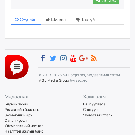
Илгээх
Сүүлийн
Шилдэг
Таагүй
© 2013-2026 он Dorgio.mn, Мэдээллийн хөтөч
MGL Media Group
бүтээсэн.
Мэдээлэл
Хамтрагч
Бидний тухай
Байгууллага
Редакцийн бодлого
Сайтууд
Зохиогчийн эрх
Чөлөөт нийтлэгч
Санал хүсэлт
Үйлчилгээний нөхцөл
Нээлттэй ажлын байр