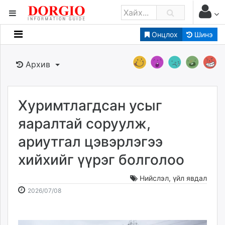
Онцлох
Шинэ
Мэдээллийн
Зар мэдээллийн
Архив
Банк санхүү
Бизнес ААН
Төрийн
Хуримтлагдсан усыг
Нийслэлийн
яаралтай соруулж,
ариутгал цэвэрлэгээ
dorgio.mn
хийхийг үүрэг болголоо
Gogo.mn
caak.mn
Нийслэл
,
үйл явдал
news.mn
2026-
2026-
2026/07/08
zindaa.mn
07-
08-
Baabar.mn
08
06
tovch.mn