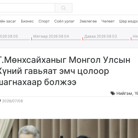
ийн засаг
Бизнес
Спорт
Соёл урлаг
Зөвлөгөө
Чөлөөт
Шар мэдэ
026 08 05
Мягмар 2026 08 04
Даваа 2026 08 03
Ням
Т.Мөнхсайханыг Монгол Улсын
Хүний гавьяат эмч цолоор
шагнахаар болжээ
Нийгэм
,
Ү
2026-
2026-
2026/07/08
07-
08-
08
06
10:29:50
20:51:13