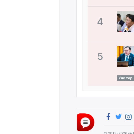
4
5
Улс төр
© 2013-2026 он 