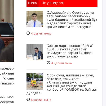
Шинэ
Их уншигдсан
С.Амарсайхан: Орон сууцны
залилангаас сэргийлэхийн
тулд барилгатай холбоотой бүх
мэдээллийг харуулах шинэ
цахим систем танилцуулна
4 цагийн өмнө
“Хотын дарга сонсож байна”
150150 тусгай дугаарыг
наймдугаар сарын 14-нөөс
ажиллуулж эхэлнэ
4 цагийн өмнө
иглэлээр
сайханы
Орон сууц, нийтийн аж ахуй,
 Улсын
авто зам, тохижилт
үйлчилгээний ажилтнуудын
гнахаар
ХАРИЛЦАА хандлагатай
холбоотой ГОМДОЛ их байгааг
дурдлаа
гийн мэс
6 цагийн өмнө
 соёрхол