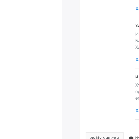
Х
И
Б
Х
Х
Х
о
ө
Х
Их уншсан
Их