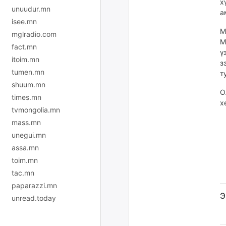
х
unuudur.mn
а
isee.mn
М
mglradio.com
М
fact.mn
ү
itoim.mn
з
tumen.mn
т
shuum.mn
О
times.mn
х
tvmongolia.mn
mass.mn
unegui.mn
assa.mn
toim.mn
tac.mn
paparazzi.mn
Э
unread.today