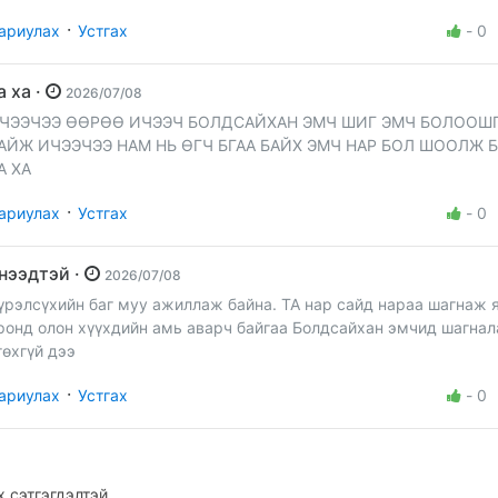
·
ариулах
Устгах
-
0
ха ха ·
2026/07/08
ЧЭЭЧЭЭ ӨӨРӨӨ ИЧЭЭЧ БОЛДСАЙХАН ЭМЧ ШИГ ЭМЧ БОЛООШ
АЙЖ ИЧЭЭЧЭЭ НАМ НЬ ӨГЧ БГАА БАЙХ ЭМЧ НАР БОЛ ШООЛЖ 
А ХА
·
ариулах
Устгах
-
0
инээдтэй ·
2026/07/08
үрэлсүхийн баг муу ажиллаж байна. ТА нар сайд нараа шагнаж 
ронд олон хүүхдийн амь аварч байгаа Болдсайхан эмчид шагнал
гөхгүй дээ
·
ариулах
Устгах
-
0
 сэтгэгдэлтэй