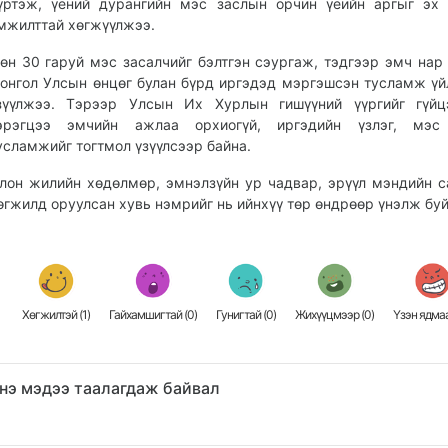
үртэж, үений дурангийн мэс заслын орчин үеийн аргыг эх
мжилттай хөгжүүлжээ.
өн 30 гаруй мэс засалчийг бэлтгэн сэургаж, тэдгээр эмч нар
онгол Улсын өнцөг булан бүрд иргэдэд мэргэшсэн тусламж үй
зүүлжээ. Тэрээр Улсын Их Хурлын гишүүний үүргийг гүйцэ
эрэгцээ эмчийн ажлаа орхиогүй, иргэдийн үзлэг, мэс
усламжийг тогтмол үзүүлсээр байна.
лон жилийн хөдөлмөр, эмнэлзүйн ур чадвар, эрүүл мэндийн 
өгжилд оруулсан хувь нэмрийг нь ийнхүү төр өндрөөр үнэлж буй
Хөгжилтэй (
1
)
Гайхамшигтай (
0
)
Гунигтай (
0
)
Жихүүцмээр (
0
)
Үзэн ядмаа
нэ мэдээ таалагдаж байвал