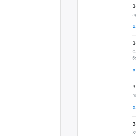
а
Х
С
б
Х
h
Х
Х