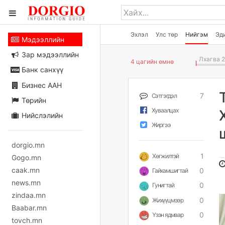
Эхлэл
Улс төр
Нийгэм
Эд
Мэдээллийн
Зар мэдээллийн
Лхагва 2
4 цагийн өмнө
Банк санхүү
Бизнес ААН
7
Сэтгэгдэл
Төрийн
Хуваалцах
Нийслэлийн
Жиргээ
dorgio.mn
1
Хөгжилтэй
Gogo.mn
caak.mn
0
Гайхамшигтай
news.mn
0
Гунигтай
zindaa.mn
0
Жихүүцмээр
Baabar.mn
0
Үзэн ядмаар
tovch.mn