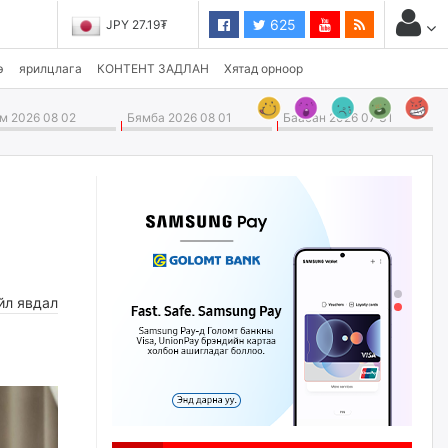
625
JPY 27.19₮
э
ярилцлага
КОНТЕНТ ЗАДЛАН
Хятад орноор
 2026 08 02
Бямба 2026 08 01
Баасан 2026 07 31
йл явдал