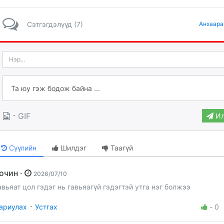
Сэтгэгдэлүүд (7)
Анхаара
·
GIF
Ил
Сүүлийн
Шилдэг
Таагүй
Зочин ·
2026/07/10
авьяат цол гэдэг нь гавьяагүй гэдэгтэй утга нэг болжээ
·
ариулах
Устгах
-
0