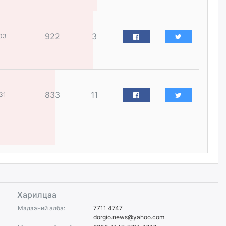
Цагдаагийн дэд хурандаа
Д.Будзаан: Хүүхдийн эсрэг
бэлгийн хүчирхийлэл үйлдвэл
922
3
03
бүх насаар нь хорих ял
оногдуулах хуулийн
зохицуулалттай
өчигдѳр
833
11
31
“Аяллын газрын зураг”-ийн
хэвлэмэл хувилбарыг Голомт
банкны салбараас үнэ
төлбөргүй авах боломжтой
өчигдѳр
ЕБС-ийн захирлын үүргийг түр
орлон гүйцэтгэгч
манаачтайгаа бүлэглэн
эзэмшлийнх нь дансаар заал,
зогсоолын төлбөр ₮121.5
Харилцаа
саяыг авчээ
Мэдээний алба:
7711 4747
өчигдѳр
dorgio.news@yahoo.com