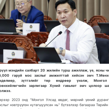
рүүл мэндийн салбарт 20 жилийн турш ажиллаж, үе, ясны ч
5,000 гаруй мэс заслыг амжилттай хийсэн эмч Т.Мөнх
өдөлмөр, зүтгэлийг төр өндрөөр үнэлж, Монгол
рөнхийлөгчийн зарлигаар Хүний гавьяат эмч цолоор ша
олжээ.
эрээр 2023 онд "Монгол Улсад өвдөг, мөрний үений дуран
аслыг нэвтрүүлэн нутагшуулсан нь" бүтээлээр багаараа Төрийн