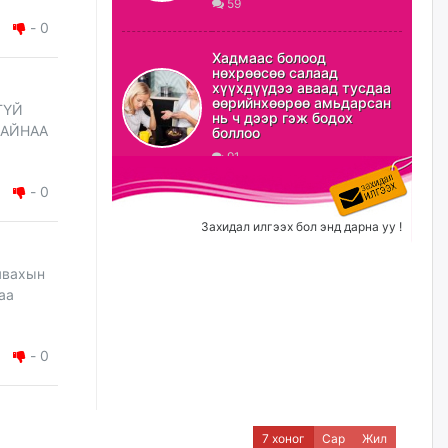
59
-
0
ХЗДХ-ын сайд С.Амарсайхан:
Авлигаар авсан хөрөнгийг
Хадмаас болоод
хурааж, нийгмийн сайн
нөхрөөсөө салаад
сайхны хөгжилд зориулах
хүүхдүүдээ аваад тусдаа
бөгөөд үүнийг хэд хэдэн эрх
өөрийнхөөрөө амьдарсан
ГҮЙ
бүхий байгууллагаас санал авна
нь ч дээр гэж бодох
БАЙНАА
боллоо
өчигдѳр
91
Шатахууныг олдож байгаа
-
0
газраас нь л авч байна. Үнэ
тарифаас илүү хангамж дээр
Захидал илгээх бол энд дарна уу !
анхаарч байна
өчигдѳр
явахын
аа
Ц.Будханд: Дүүгээ гараад
ирнэ гэж итгэж хүлээсээр
долоон сарын хугацаа
-
0
өнгөрлөө
өчигдѳр
Барилгын салбарын 100
7 хоног
Сар
Жил