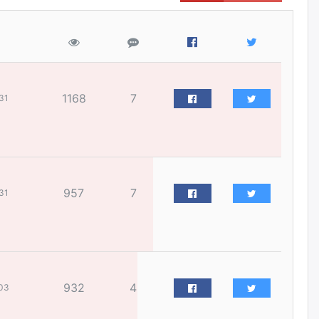
жилийн ойд зориулсан
наадмыг хойшлуулав
өчигдѳр
Монгол Улсад 162 вагон - 9720
тонн АИ-92 орж иржээ
1168
7
31
өчигдѳр
Jade Gas: 1.1 тэрбум австрали
долларын санхүүжилтийн
эцсийн гэрээг есдүгээр сард
байгуулбал Тавантолгойн
метан хийн үйлдвэрлэлийн
957
7
31
өрөмдлөгийг 2027 онд эхлүүлнэ
өчигдѳр
Ханын материалд эхний
ээлжийн 6 блок орон сууцны
барилга угсралтын ажил
932
4
үргэлжилж байна
03
өчигдѳр