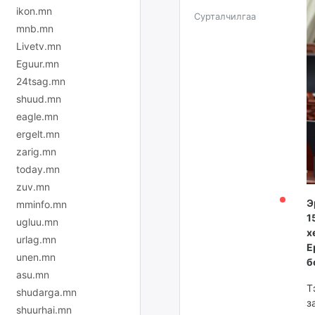
ikon.mn
Сурталчилгаа
mnb.mn
Livetv.mn
Eguur.mn
24tsag.mn
shuud.mn
eagle.mn
ergelt.mn
zarig.mn
today.mn
zuv.mn
Э
mminfo.mn
1
ugluu.mn
х
urlag.mn
Е
unen.mn
б
asu.mn
Т
shudarga.mn
з
shuurhai.mn