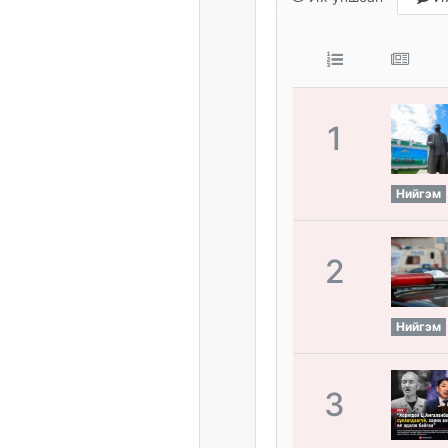
1
Нийгэм
2
Нийгэм
3