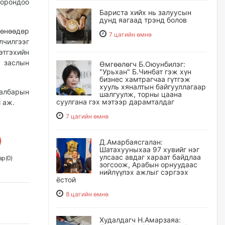
 орондоо
Бариста хийх нь залуусын
дунд яагаад трэнд болов
 өнөөдөр
7 цагийн өмнө
лчилгээг
тгэхийн
 заслын
Өмгөөлөгч Б.Оюунбилэг:
"Урьхан" Б.Чинбат гэж хүн
бизнес хамтрагчаа гүтгэж
хууль хяналтын байгууллагаар
салбарын
шалгуулж, торны цаана
суулгана гэх мэтээр дарамталдаг
 аж.
7 цагийн өмнө
Д.Амарбаясгалан:
Шатахууныхаа 97 хувийг нэг
улсаас авдаг хараат байдлаа
р (
0
)
зогсоож, Арабын орнуудаас
нийлүүлэх ажлыг сэргээх
ёстой
8 цагийн өмнө
Худалдагч Н.Амарзаяа: