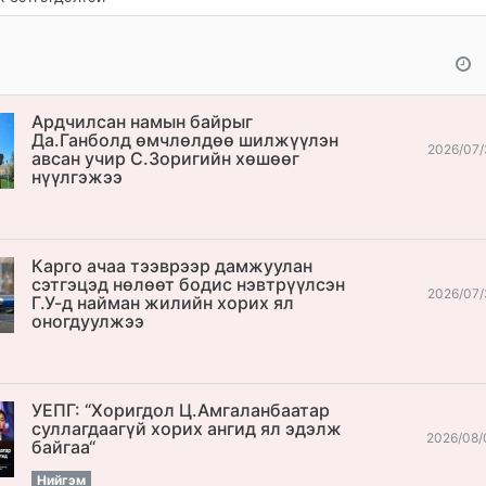
Ардчилсан намын байрыг
Да.Ганболд өмчлөлдөө шилжүүлэн
2026/07/
авсан учир С.Зоригийн хөшөөг
нүүлгэжээ
Карго ачаа тээврээр дамжуулан
сэтгэцэд нөлөөт бодис нэвтрүүлсэн
2026/07/
Г.У-д найман жилийн хорих ял
оногдуулжээ
УЕПГ: “Хоригдол Ц.Амгаланбаатар
cуллагдаагүй хорих ангид ял эдэлж
2026/08/
байгаа“
Нийгэм