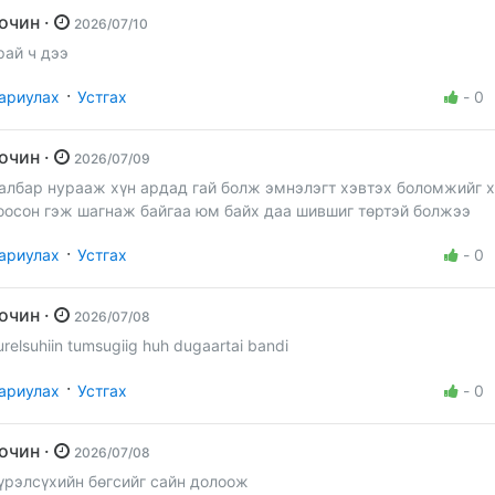
Зочин ·
2026/07/10
рай ч дээ
·
ариулах
Устгах
-
0
Зочин ·
2026/07/09
албар нурааж хүн ардад гай болж эмнэлэгт хэвтэх боломжийг 
оосон гэж шагнаж байгаа юм байх даа шившиг төртэй болжээ
·
ариулах
Устгах
-
0
Зочин ·
2026/07/08
urelsuhiin tumsugiig huh dugaartai bandi
·
ариулах
Устгах
-
0
Зочин ·
2026/07/08
үрэлсүхийн бөгсийг сайн долоож