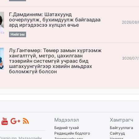
Г.Дамдинням: Шатахуунд
оочерлуулж, бухимдуулж байгаадаа
2026/08/
ард иргэдээсээ хүлцэл өчье
Нийгэм
Лу.Гантөмөр: Төмөр замын хүртээмж
хангалтгүй, метро, цахилгаан
2026/07/
тээврийн системгүй учраас бид
шатахуунгүйгээр хэвийн амьдрах
боломжгүй болсон
Мэдээлэл
Хамтрагч
Бидний тухай
Байгууллага
Редакцийн бодлого
Сайтууд
Dorgio.mn, Мэдээллийн
Зохиогчийн эрх
Чөлөөт