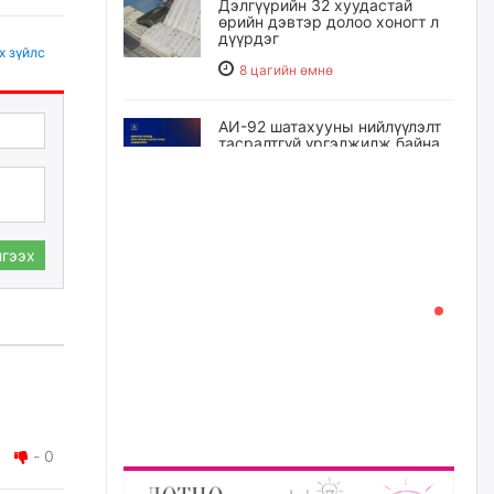
Дэлгүүрийн 32 хуудастай
өрийн дэвтэр долоо хоногт л
дүүрдэг
х зүйлс
8 цагийн өмнө
АИ-92 шатахууны нийлүүлэлт
тасралтгүй үргэлжилж байна
8 цагийн өмнө
I ангийн цахим бүртгэл энэ
гээх
сарын 17-ноос эхэлнэ
9 цагийн өмнө
Үндсэн хууль зөрчсөн
Х.Булгантуяа, үндэсний эв
нэгдэлд харшилсан
М.Нарантуяа-Нара нарт хэзээ
хариуцлага тооцох вэ?
10 цагийн өмнө
-
0