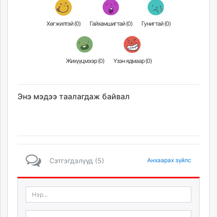
Хөгжилтэй (
0
)
Гайхамшигтай (
0
)
Гунигтай (
0
)
Жихүүцмээр (
0
)
Үзэн ядмаар (
0
)
Энэ мэдээ таалагдаж байвал
Сэтгэгдэлүүд (5)
Анхаарах зүйлс