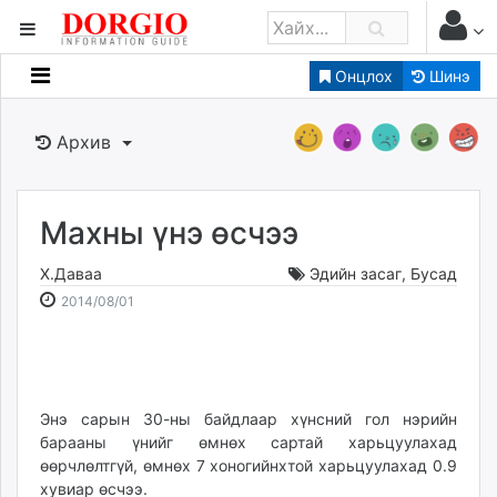
Онцлох
Шинэ
Мэдээллийн
Зар мэдээллийн
Архив
Банк санхүү
Бизнес ААН
Төрийн
Махны үнэ өсчээ
Нийслэлийн
Х.Даваа
Эдийн засаг
,
Бусад
2014-
2026-
2014/08/01
dorgio.mn
08-
08-
Gogo.mn
01
07
caak.mn
20:07:03
01:25:38
news.mn
Энэ сарын 30-ны байдлаар хүнсний гол нэрийн
zindaa.mn
барааны үнийг өмнөх сартай харьцуулахад
Baabar.mn
өөрчлөлтгүй, өмнөх 7 хоногийнхтой харьцуулахад 0.9
tovch.mn
хувиар өсчээ.