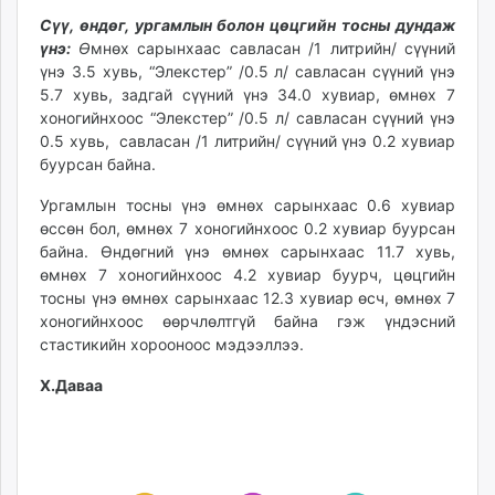
Сүү, өндөг, ургамлын болон цөцгийн тосны дундаж
үнэ:
Ө
мнөх сарынхаас савласан /1 литрийн/ сүүний
үнэ 3.5 хувь, “Элекстер” /0.5 л/ савласан сүүний үнэ
5.7 хувь, задгай сүүний үнэ 34.0 хувиар, өмнөх 7
хоногийнхоос “Элекстер” /0.5 л/ савласан сүүний үнэ
0.5 хувь, савласан /1 литрийн/ сүүний үнэ 0.2 хувиар
буурсан байна.
Ургамлын тосны үнэ өмнөх сарынхаас 0.6 хувиар
өссөн бол, өмнөх 7 хоногийнхоос 0.2 хувиар буурсан
байна. Өндөгний үнэ өмнөх сарынхаас 11.7 хувь,
өмнөх 7 хоногийнхоос 4.2 хувиар буурч, цөцгийн
тосны үнэ өмнөх сарынхаас 12.3 хувиар өсч, өмнөх 7
хоногийнхоос өөрчлөлтгүй байна гэж үндэсний
стастикийн хорооноос мэдээллээ.
Х.Даваа