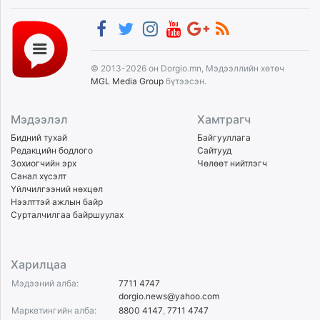
© 2013-2026 он Dorgio.mn, Мэдээллийн хөтөч
MGL Media Group
бүтээсэн.
Мэдээлэл
Хамтрагч
Бидний тухай
Байгууллага
Редакцийн бодлого
Сайтууд
Зохиогчийн эрх
Чөлөөт нийтлэгч
Санал хүсэлт
Үйлчилгээний нөхцөл
Нээлттэй ажлын байр
Сурталчилгаа байршуулах
Харилцаа
Мэдээний алба:
7711 4747
dorgio.news@yahoo.com
Маркетингийн алба:
8800 4147
,
7711 4747