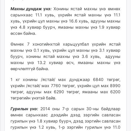
ikon.mn
Махны дундаж үнэ:
Хонины ястай махны үнэ өмнөх
mnb.mn
сарынхаас 11.1 хувь, үхрийн ястай махны үнэ 11.1
Livetv.mn
хувь, үхрийн цул махны үнэ 16.6 хувь, адууны махны
Eguur.mn
үнэ 4.8 хувиар буурч, ямааны махны үнэ 1.9 хувиар
өссөн байна.
24tsag.mn
shuud.mn
Өмнөх 7 хоногийнхтой харьцуулбал үхрийн ястай
eagle.mn
махны үнэ 0.1 хувь, үхрийн цул махны үнэ 3.1 хувиар
ergelt.mn
буурч, хонины ястай махны үнэ 3.6 хувь, адууны
махны үнэ 13.2 хувиар өсч, ямааны махны үнэ
zarig.mn
өөрчлөлтгүй байна.
today.mn
zuv.mn
1 кг хонины /ястай/ мах дунджаар 6840 төгрөг,
mminfo.mn
үхрийн /ястай/ мах 7760 төгрөг, үхрийн цул мах 8990
төгрөг, адууны мах 6290 төгрөг, ямааны мах 6200
ugluu.mn
төгрөгийн үнэтэй байв.
urlag.mn
unen.mn
Гурилын үнэ:
2014 оны 7-р сарын 30-ны байдлаар
asu.mn
өмнөх сарынхаас дээдийн дээд зэргийн савласан
гурилын үнэ 1.8 хувиар буурч, дээд зэргийн савласан
shudarga.mn
гурилын үнэ 1.2 хувь, 1-р зэргийн гурилын үнэ 11.0
shuurhai.mn