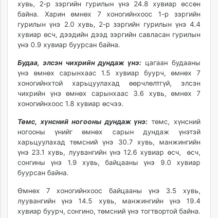
хувь, 2-р зэргийн гурилын үнэ 24.8 хувиар өссөн
unuudur.mn
байна. Харин өмнөх 7 хоногийнхоос 1-р зэргийн
isee.mn
гурилын үнэ 2.0 хувь, 2-р зэргийн гурилын үнэ 4.4
mglradio.com
хувиар өсч, дээдийн дээд зэргийн савласан гурилын
үнэ 0.9 хувиар буурсан байна.
fact.mn
itoim.mn
Будаа, элсэн чихрийн дундаж үнэ:
цагаан будааны
tumen.mn
үнэ өмнөх сарынхаас 1.5 хувиар буурч, өмнөх 7
shuum.mn
хоногийнхтой харьцуулахад өөрчлөлтгүй, элсэн
чихрийн үнэ өмнөх сарынхаас 3.6 хувь, өмнөх 7
times.mn
хоногийнхоос 1.8 хувиар өсчээ.
tvmongolia.mn
mass.mn
Төмс, хүнсний ногооны дундаж үнэ:
төмс, хүнсний
unegui.mn
ногооны үнийг өмнөх сарын дундаж үнэтэй
харьцуулахад төмсний үнэ 30.7 хувь, манжингийн
assa.mn
үнэ 23.1 хувь, луувангийн үнэ 12.6 хувиар өсч, өсч,
toim.mn
сонгины үнэ 1.9 хувь, байцааны үнэ 9.0 хувиар
tac.mn
буурсан байна.
paparazzi.mn
Өмнөх 7 хоногийнхоос байцааны үнэ 3.5 хувь,
unread.today
луувангийн үнэ 14.5 хувь, манжингийн үнэ 19.4
хувиар буурч, сонгино, төмсний үнэ тогтвортой байна.