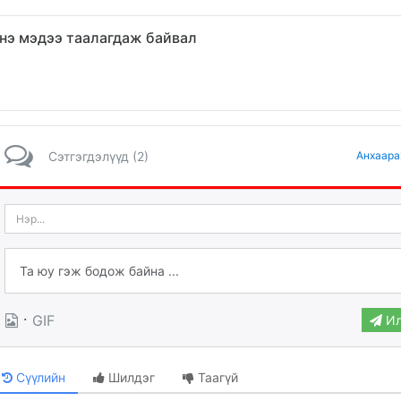
нэ мэдээ таалагдаж байвал
Сэтгэгдэлүүд (2)
Анхаара
·
GIF
Ил
Сүүлийн
Шилдэг
Таагүй