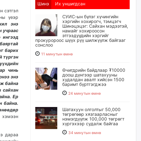
Шинэ
Их уншигдсан
н сэтгэл
СУИС-ын бүлэг хүчингийн
ны үеэр
хэргийн хохирогч, тэмцэгч
жил энэ
Шинэцэцэг: Сайхан мэдээтэй,
н учраас
намайг хохироосон
этгээдүүдийн хэргийг
о ингээд
прокуророос шүүх рүү шилжүүлж байгааг
 баяртай
сонслоо
уг барих
11 минутын өмнө
й түргэн
үүхдийн
ар чинь
Өчигдрийн байдлаар ₮10000
доош дүнгээр шатахууны
рнээ энэ
худалдан авалт хийсэн 1500
эж байна
баримт бүртгэгджээ
ш сайхан
24 минутын өмнө
айна. Ер
н байна.
Шатахуун олголтыг 50,000
өнөөдөр
төгрөгөөр хязгаарласныг
" хэмээн
нэмэгдүүлж 100,000 төгрөгт
хүргэхээр судалж байгаа
34 минутын өмнө
э дараа