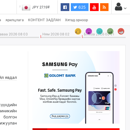
625
JPY 27.19₮
э
ярилцлага
КОНТЕНТ ЗАДЛАН
Хятад орноор
ваа 2026 08 03
Ням 2026 08 02
Бямба 2026 08 01
йл явдал
үүхдийн
иникийн
 болгон
ижуулан