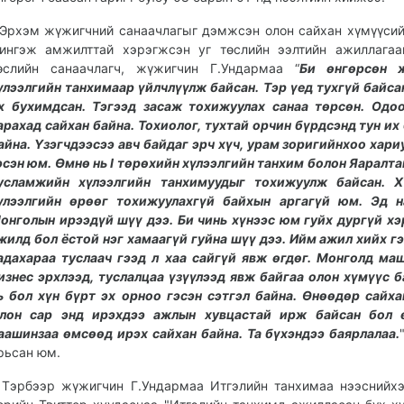
рхэм жүжигчний санаачлагыг дэмжсэн олон сайхан хүмүүсий
ингэж амжилттай хэрэгжсэн уг төслийн ээлтийн ажиллагаа
өслийн санаачлагч, жүжигчин Г.Ундармаа “
Би өнгөрсөн 
үлээлгийн танхимаар үйлчлүүлж байсан. Тэр үед тухгүй байса
х бухимдсан. Тэгээд засаж тохижуулах санаа төрсөн. Одо
арахад сайхан байна.
Тохиолог, тухтай орчин бүрдсэнд тун их
айна. Үзэгчдээсээ авч байдаг эрч хүч, урам зоригийнхоо хари
эсэн юм. Өмнө нь I төрөхийн хүлээлгийн танхим болон Яаралта
усламжийн хүлээлгийн танхимуудыг тохижуулж байсан. Х
үлээлгийн өрөөг тохижуулахгүй байхын аргагүй юм. Эд н
онголын ирээдүй шүү дээ. Би чинь хүнээс юм гуйх дургүй хэ
жилд бол ёстой нэг хамаагүй гуйна шүү дээ. Ийм ажил хийх г
адахараа туслаач гээд л хаа сайгүй явж өгдөг. Монголд ма
изнес эрхлээд, туслалцаа үзүүлээд явж байгаа олон хүмүүс б
ь бол хүн бүрт эх орноо гэсэн сэтгэл байна. Өнөөдөр сайха
лон сар энд ирэхдээ ажлын хувцастай ирж байсан бол 
аашинзаа өмсөөд ирэх сайхан байна. Та бүхэндээ баярлалаа.
рьсан юм.
эрбээр жүжигчин Г.Ундармаа Итгэлийн танхимаа нээснийхэ