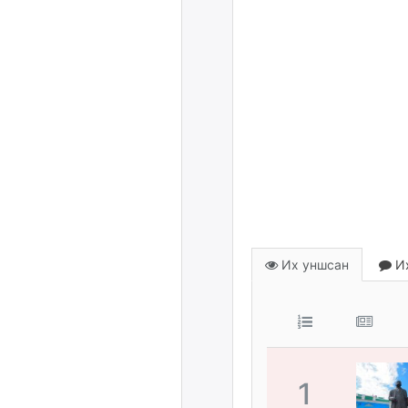
Их уншсан
Их
1