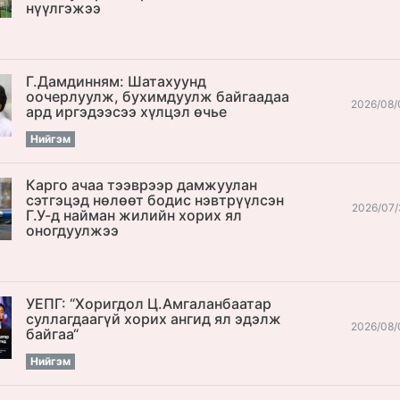
нүүлгэжээ
Г.Дамдинням: Шатахуунд
оочерлуулж, бухимдуулж байгаадаа
2026/08/
ард иргэдээсээ хүлцэл өчье
Нийгэм
Карго ачаа тээврээр дамжуулан
сэтгэцэд нөлөөт бодис нэвтрүүлсэн
2026/07/
Г.У-д найман жилийн хорих ял
оногдуулжээ
УЕПГ: “Хоригдол Ц.Амгаланбаатар
cуллагдаагүй хорих ангид ял эдэлж
2026/08/
байгаа“
Нийгэм