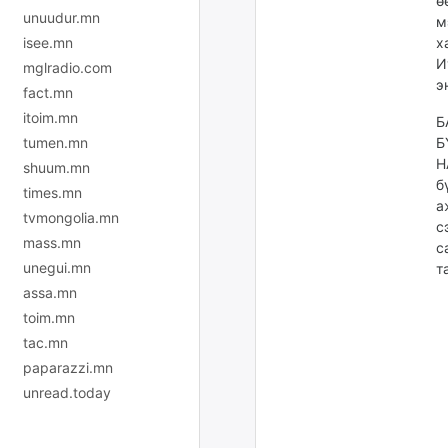
ө
unuudur.mn
м
isee.mn
х
И
mglradio.com
э
fact.mn
itoim.mn
Б
tumen.mn
Б
Н
shuum.mn
б
times.mn
а
tvmongolia.mn
с
mass.mn
с
unegui.mn
т
assa.mn
toim.mn
tac.mn
paparazzi.mn
unread.today