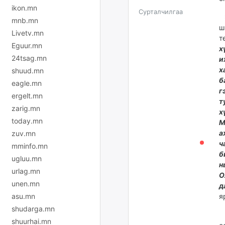
ikon.mn
Сурталчилгаа
Э
mnb.mn
ш
Livetv.mn
т
Eguur.mn
х
24tsag.mn
и
х
shuud.mn
б
eagle.mn
г
ergelt.mn
т
zarig.mn
х
today.mn
М
а
zuv.mn
ч
mminfo.mn
б
ugluu.mn
н
urlag.mn
О
unen.mn
д
asu.mn
я
shudarga.mn
Т
shuurhai.mn