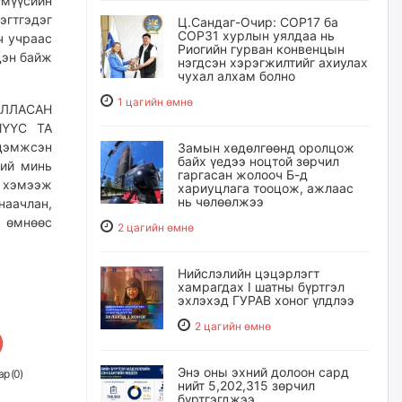
үмүүсийн
эгтгэдэг
Ц.Сандаг-Очир: COP17 ба
COP31 хурлын уялдаа нь
ч учраас
Риогийн гурван конвенцын
дэн байж
нэгдсэн хэрэгжилтийг ахиулах
чухал алхам болно
1 цагийн өмнө
ИЛЛАСАН
МҮҮС ТА
дэмжсэн
Замын хөдөлгөөнд оролцож
байх үедээ ноцтой зөрчил
ний минь
гаргасан жолооч Б-д
 хэмээж
хариуцлага тооцож, ажлаас
нь чөлөөлжээ
наачлан,
н өмнөөс
2 цагийн өмнө
Нийслэлийн цэцэрлэгт
хамрагдах I шатны бүртгэл
эхлэхэд ГУРАВ хоног үлдлээ
2 цагийн өмнө
Энэ оны эхний долоон сард
р (
0
)
нийт 5,202,315 зөрчил
бүртгэгджээ