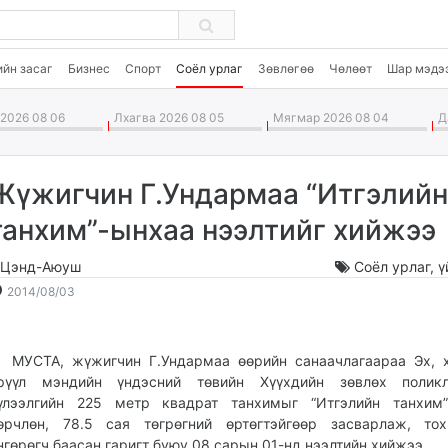
ийн засаг
Бизнес
Спорт
Соёл урлаг
Зөвлөгөө
Чөлөөт
Шар мэдэ
2026 08 06
Лхагва 2026 08 05
Мягмар 2026 08 04
Да
Жүжигчин Г.Ундармаа “Итгэлийн
танхим”-ынхаа нээлтийг хийжээ
.Цэнд-Аюуш
Соёл урлаг
,
ү
2014-
2026-
2014/08/03
08-
08-
03
07
15:54:29
13:01:07
УСТА, жүжигчин Г.Ундармаа өөрийн санаачлагаараа Эх, х
рүүл мэндийн үндэсний төвийн Хүүхдийн зөвлөх поликл
үлээлгийн 225 метр квадрат танхимыг “Итгэлийн танхим”
өрчлөн, 78.5 сая төгрөгний өртөгтэйгөөр засварлаж, тох
нгөрөгч баасан гаригт буюу 08 сарын 01-нд нээлтийн хийжээ.