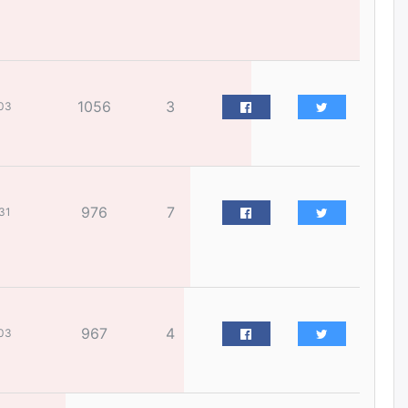
I ангийн цахим бүртгэл энэ
сарын 17-ноос эхэлнэ
өчигдѳр
1056
3
03
Үндсэн хууль зөрчсөн
Х.Булгантуяа, үндэсний эв
нэгдэлд харшилсан
М.Нарантуяа-Нара нарт хэзээ
хариуцлага тооцох вэ?
өчигдѳр
976
7
31
Нефть импортлогч компаниуд
татварын өртэй байсан ч
дансыг нь битүүмжлэхгүй
өчигдѳр
967
4
03
I хорооллын арын замыг
наймдугаар сарын 6-ны 23:00
цагаас түр хааж, борооны ус
зайлуулах шугамын хөндлөн
сэтэлгээ хийнэ