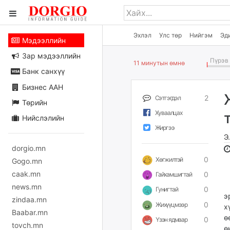
Эхлэл
Улс төр
Нийгэм
Эд
Мэдээллийн
Зар мэдээллийн
Пүрэв 
11 минутын өмнө
Банк санхүү
Бизнес ААН
2
Сэтгэгдэл
Төрийн
Хуваалцах
Нийслэлийн
Жиргээ
Э
dorgio.mn
0
Хөгжилтэй
Gogo.mn
caak.mn
0
Гайхамшигтай
М
news.mn
0
Гунигтай
э
zindaa.mn
0
Жихүүцмээр
х
Baabar.mn
ө
0
Үзэн ядмаар
tovch.mn
ө