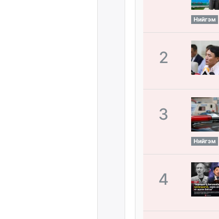
Нийгэм
2
3
Нийгэм
4