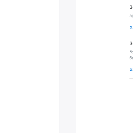
aj
Х
Б
б
Х