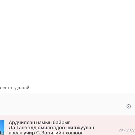
 сэтгэгдэлтэй
Ардчилсан намын байрыг
Да.Ганболд өмчлөлдөө шилжүүлэн
2026/07/
авсан учир С.Зоригийн хөшөөг