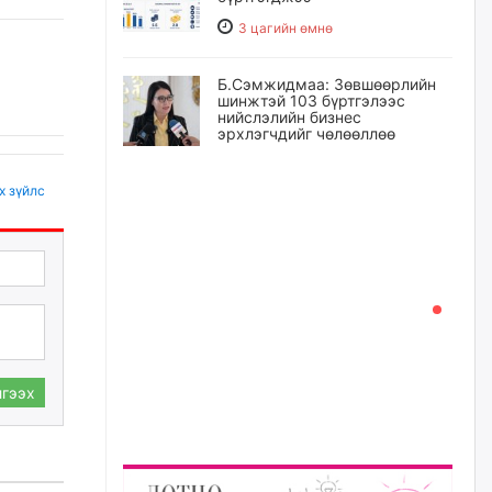
3 цагийн өмнө
Б.Сэмжидмаа: Зөвшөөрлийн
шинжтэй 103 бүртгэлээс
нийслэлийн бизнес
эрхлэгчдийг чөлөөллөө
3 цагийн өмнө
х зүйлс
Эрэн хайж байна
3 цагийн өмнө
С.Амарсайхан: Орон сууцны
залилангаас сэргийлэхийн
тулд барилгатай холбоотой бүх
мэдээллийг харуулах шинэ
гээх
цахим систем танилцуулна
20 цагийн өмнө
“Хотын дарга сонсож байна”