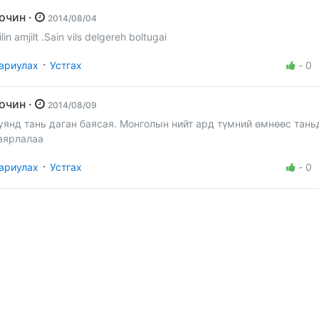
Зочин ·
2014/08/04
ilin amjilt .Sain vils delgereh boltugai
·
ариулах
Устгах
-
0
Зочин ·
2014/08/09
уянд тань даган баясая. Монголын нийт ард түмний өмнөөс тань
аярлалаа
·
ариулах
Устгах
-
0