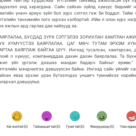
өрийн Твиттер хуудаснаа "Итгэлийн танхимд ажилласан бүх х
эдээлэл энд харагдана. Сайн сайхан зүйлд хүмүүс биднийг н
амгийн үнэнч ариун зүйл бол зүрх сэтгэл гэж би боддог. Тийм 
тгэлийн танхимийн лого зүрхэн хэлбэртэй. Ийм л олон зүрх нэг
нэ ажлын ард гарлаа даа найзууд аа.
АЯРЛАЛАА, БУСДАД ЗҮРХ СЭТГЭЛЭЭ ЗОРИУЛАН ХАМТРАН АЖ
ҮХ ХҮМҮҮСТЭЭ БАЯРЛАЛАА. ЦАГ МӨЧ ТУТАМ ЭРХЭМ ХҮ
АРТАА БАЯРЛАЖ БАЙГАА ШҮҮ. Ингээд тусалсан, хамтарсан, 
үхий л хүмүүс, компаниуддаа дахин дахин баярлалаа. Та бүх
жил үйл үргэлж дээшээ мандан бадарч байхыг ерөөе."
этгэлийн мэндчилгээ дэвшүүлсэн байна. Ингээд сайн үйлийг са
айхан яваа эрхэм уран бүтээлчдээ уншигч түмнийхээ нэрий
алархал дэвшүүлье.
Хөгжилтэй (
0
)
Гайхамшигтай (
0
)
Гунигтай (
0
)
Жихүүцмээр (
0
)
Үзэн ядмаа