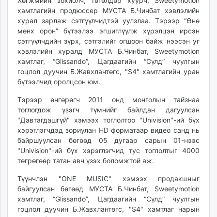
18:18:37
09:49:06
Хөгжмийн зохиолч, төгөлдөр хуурч, Sweetymotion
ikon.mn
хамтлагийн продюссер МУСТА Б.Чинбат хэвлэлийн
mnb.mn
хурал зарлаж сэтгүүлчидтэй уулзлаа. Тэрээр “Өнө
мөнх орон” бүтээлээ эгшиглүүлж хүрэлцэн ирсэн
Livetv.mn
сэтгүүлчдийн зүрх, сэтгэлийг огшоон байж нээсэн уг
Eguur.mn
хэвлэлийн хуралд МУСТА Б.Чинбат, Sweetymotion
24tsag.mn
хамтлаг, “Glissando”, Цагдаагийн “Сүлд” чуулгын
shuud.mn
гоцлол дуучин Б.Жавхлантөгс, "S4" хамтлагийн уран
eagle.mn
бүтээлчид оролцсон юм.
ergelt.mn
Тэрээр өнгөрөгч 2011 онд монголын тайзнаа
zarig.mn
тоглогдож үзэгч түмнийг байлдан дагуулсан
today.mn
"Давтагдашгүй" хэмээх тоглолтоо "Univision"-ий бүх
zuv.mn
хэрэглэгчдэд зориулан HD форматаар видео санд нь
байршуулсан бөгөөд 05 дугаар сарын 01-нээс
mminfo.mn
"Univision"-ий бүх хэрэглэгчид тус тоглолтыг 4000
ugluu.mn
төгрөгөөр татан авч үзэх боломжтой аж.
urlag.mn
unen.mn
Түүнчлэн "ONE MUSIC" хэмээх продакшныг
байгуулсан бөгөөд МУСТА Б.Чинбат, Sweetymotion
asu.mn
хамтлаг, “Glissando”, Цагдаагийн “Сүлд” чуулгын
shudarga.mn
гоцлол дуучин Б.Жавхлантөгс, "S4" хамтлаг нарын
shuurhai.mn