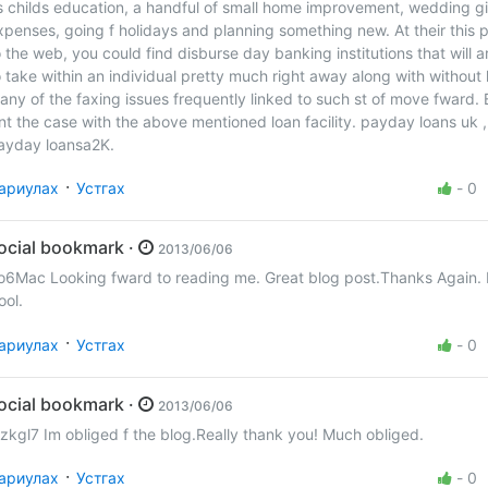
s childs education, a handful of small home improvement, wedding gi
xpenses, going f holidays and planning something new. At their this p
o the web, you could find disburse day banking institutions that will a
o take within an individual pretty much right away along with without
any of the faxing issues frequently linked to such st of move fward. 
snt the case with the above mentioned loan facility. payday loans uk
ayday loansa2K.
·
ариулах
Устгах
-
0
social bookmark ·
2013/06/06
o6Mac Looking fward to reading me. Great blog post.Thanks Again. 
ool.
·
ариулах
Устгах
-
0
social bookmark ·
2013/06/06
zkgl7 Im obliged f the blog.Really thank you! Much obliged.
·
ариулах
Устгах
-
0