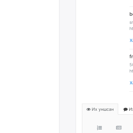
s
h
Х
5
h
Х
Их уншсан
Их