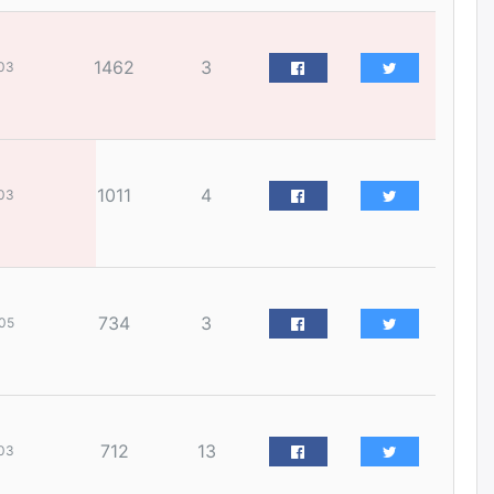
уржигдар
1462
3
03
Д.Амарбаясгалан:
Шатахууныхаа 97 хувийг нэг
улсаас авдаг хараат байдлаа
зогсоож, Арабын орнуудаас
нийлүүлэх ажлыг сэргээх
ёстой
уржигдар
1011
4
03
Худалдагч Н.Амарзаяа:
Дэлгүүрийн 32 хуудастай
өрийн дэвтэр долоо хоногт л
дүүрдэг
734
3
05
уржигдар
АИ-92 шатахууны нийлүүлэлт
тасралтгүй үргэлжилж байна
уржигдар
712
13
03