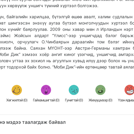
уун хөрвүүлж уншигч түмний хүртээл болгожээ.
үн, байгалийн харилцаа, бүтэлгүй өшөө авалт, халим судлалын
эвт шингээсэн энэхүү аугаа бүтээл монголчуудын хүртээл б
лон хүнийг баярлуулав. 2009 оны хавар мөн л Ирландын нэрт
эймс Жойсын алдарт “Үлисс”-ээр уншигчдад бэлэг барьж
охиолч, орчуулагч О.Чинбаярын дараагийн том бэлэг ийнх
үлээж байна. Саяхан МҮОНТ-ээр Австри-Германы хамтран б
Моби Дик” хэмээх хоёр ангит киног үзэгчид, уншигчид амтарх
оловч угтаа эх зохиол нь агуулгын хувьд илүү дээр болох нь ун
үрт тодорхой байх болно. “Моби Дик”-ийн ертөнцөөр тавтай аялаг
Хөгжилтэй (
0
)
Гайхамшигтай (
0
)
Гунигтай (
0
)
Жихүүцмээр (
0
)
Үзэн ядмаа
нэ мэдээ таалагдаж байвал