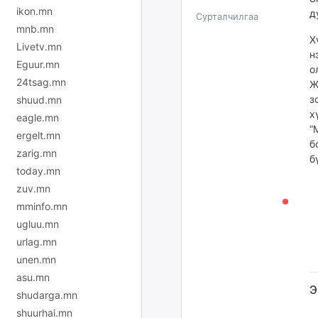
ikon.mn
д
Сурталчилгаа
mnb.mn
Х
Livetv.mn
н
Eguur.mn
о
24tsag.mn
Ж
з
shuud.mn
х
eagle.mn
“
ergelt.mn
б
zarig.mn
б
today.mn
zuv.mn
mminfo.mn
ugluu.mn
urlag.mn
unen.mn
asu.mn
Э
shudarga.mn
shuurhai.mn