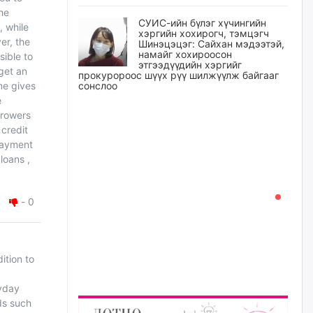
he
СУИС-ийн бүлэг хүчингийн
, while
хэргийн хохирогч, тэмцэгч
er, the
Шинэцэцэг: Сайхан мэдээтэй,
намайг хохироосон
sible to
этгээдүүдийн хэргийг
 get an
прокуророос шүүх рүү шилжүүлж байгааг
сонслоо
me gives
e
өчигдѳр
browers
credit
Өчигдрийн байдлаар ₮10000
payment
доош дүнгээр шатахууны
loans ,
худалдан авалт хийсэн 1500
баримт бүртгэгджээ
өчигдѳр
-
0
Шатахуун олголтыг 50,000
төгрөгөөр хязгаарласныг
нэмэгдүүлж 100,000 төгрөгт
ition to
хүргэхээр судалж байгаа
өчигдѳр
ayday
ds such