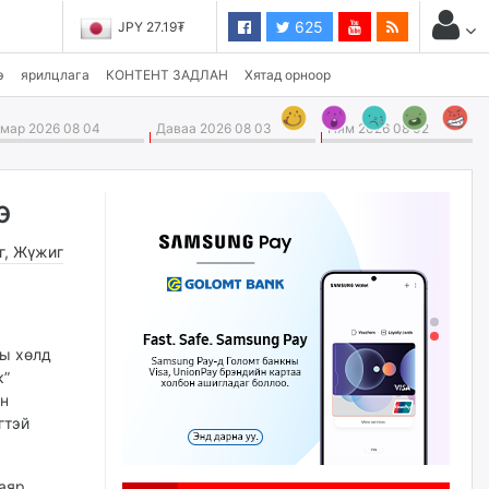
625
JPY 27.19₮
э
ярилцлага
КОНТЕНТ ЗАДЛАН
Хятад орноор
ар 2026 08 04
Даваа 2026 08 03
Ням 2026 08 02
э
г
,
Жүжиг
ны хөлд
к”
йн
гтэй
аяр