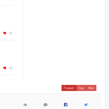
наймдугаар сарын 14-нөөс
ажиллуулж эхэлнэ
өчигдѳр
Орон сууц, нийтийн аж ахуй,
авто зам, тохижилт
үйлчилгээний ажилтнуудын
-
0
ХАРИЛЦАА хандлагатай
холбоотой ГОМДОЛ их байгааг
дурдлаа
уржигдар
Бариста хийх нь залуусын
дунд яагаад трэнд болов
-
0
уржигдар
Өмгөөлөгч Б.Оюунбилэг:
7 хоног
Сар
Жил
"Урьхан" Б.Чинбат гэж хүн
бизнес хамтрагчаа гүтгэж
хууль хяналтын байгууллагаар
шалгуулж, торны цаана
суулгана гэх мэтээр дарамталдаг