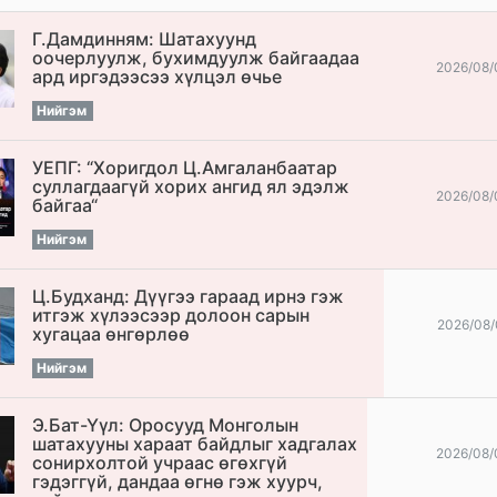
Г.Дамдинням: Шатахуунд
оочерлуулж, бухимдуулж байгаадаа
2026/08/
ард иргэдээсээ хүлцэл өчье
Нийгэм
УЕПГ: “Хоригдол Ц.Амгаланбаатар
cуллагдаагүй хорих ангид ял эдэлж
2026/08/
байгаа“
Нийгэм
Ц.Будханд: Дүүгээ гараад ирнэ гэж
итгэж хүлээсээр долоон сарын
2026/08/
хугацаа өнгөрлөө
Нийгэм
Э.Бат-Үүл: Оросууд Монголын
шатахууны хараат байдлыг хадгалах
2026/08/
сонирхолтой учраас өгөхгүй
гэдэггүй, дандаа өгнө гэж хуурч,