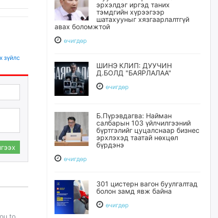
эрхэлдэг иргэд таних
тэмдгийн хүрээгээр
шатахууныг хязгаарлалтгүй
авах боломжтой
өчигдѳр
х зүйлс
ШИНЭ КЛИП: ДУУЧИН
Д.БОЛД "БАЯРЛАЛАА"
өчигдѳр
Б.Пүрэвдагва: Найман
салбарын 103 үйлчилгээний
бүртгэлийг цуцалснаар бизнес
эрхлэхэд таатай нөхцөл
бүрдэнэ
гээх
өчигдѳр
301 цистерн вагон буулгалтад
болон замд явж байна
өчигдѳр
you to