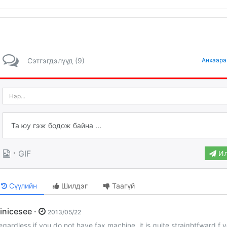
Сэтгэгдэлүүд (9)
Анхаара
·
GIF
Ил
Сүүлийн
Шилдэг
Таагүй
Ninicesee ·
2013/05/22
egardless if you do not have fax machine, it is quite straightfward f 