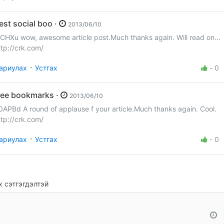
best social boo ·
2013/06/10
rCHXu wow, awesome article post.Much thanks again. Will read on...
ttp://crk.com/
·
ариулах
Устгах
-
0
free bookmarks ·
2013/06/10
0APBd A round of applause f your article.Much thanks again. Cool.
ttp://crk.com/
·
ариулах
Устгах
-
0
 сэтгэгдэлтэй