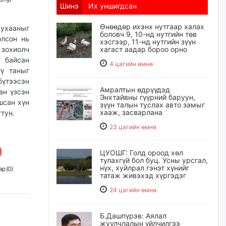
Шинэ
Их уншигдсан
Өнөөдөр ихэнх нутгаар халах
 ухааныг
боловч 9, 10-нд нутгийн төв
олсон нь
хэсгээр, 11-нд нутгийн зүүн
 зохиолч
хагаст аадар бороо орно
 байсан
4 цагийн өмнө
үү таныг
үтээсэн
Амралтын өдрүүдэд
ан үзсэн
Энхтайвны гүүрний баруун,
шсан хүн
зүүн талын туслах авто замыг
хааж, засварлана
тун.
23 цагийн өмнө
ЦУОШГ: Голд ороод хөл
тулахгүй бол буц. Усны урсгал,
нүх, хуйлрал гэнэт хүнийг
р (
0
)
татаж живэхэд хүргэдэг
24 цагийн өмнө
Б.Дашпүрэв: Аялал
жуулчлалын үйлчилгээ