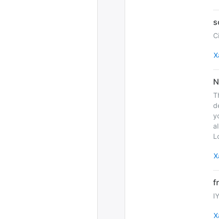
C
Х
T
d
y
a
L
Х
I
Х