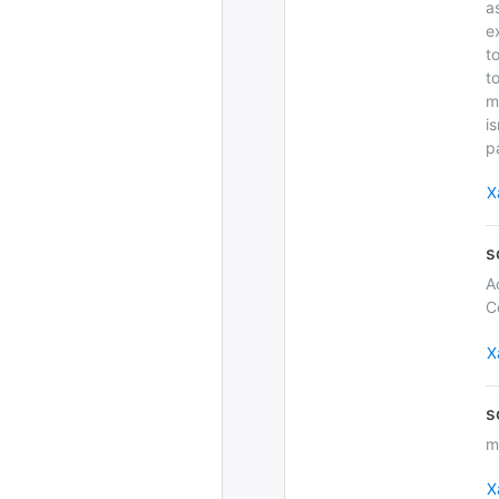
a
e
t
t
m
i
p
Х
A
C
Х
m
Х