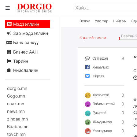
Эхлэл
Улс төр
Нийгэм
Эд
Мэдээллийн
Зар мэдээллийн
Баасан 2
4 цагийн өмнө
Банк санхүү
Бизнес ААН
9
Сэтгэгдэл
Төрийн
Хуваалцах
Нийслэлийн
С
Жиргээ
dorgio.mn
0
Хөгжилтэй
Gogo.mn
Ө
caak.mn
0
Гайхамшигтай
д
news.mn
с
0
Гунигтай
г
zindaa.mn
0
Жихүүцмээр
о
Baabar.mn
0
Үзэн ядмаар
tovch.mn
Э