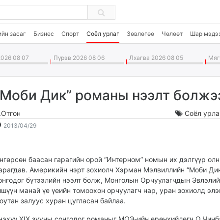
ийн засаг
Бизнес
Спорт
Соёл урлаг
Зөвлөгөө
Чөлөөт
Шар мэдэ
026 08 07
Пүрэв 2026 08 06
Лхагва 2026 08 05
Мягм
“Моби Дик” романы нээлт болжэ
.Отгон
Соёл урла
2013-
2026-
2013/04/29
04-
08-
29
08
22:08:37
15:16:24
нгөрсөн баасан гарагийн орой “Интерном” номын их дэлгүүр ол
арагдав. Америкийн нэрт зохиолч Хэрман Мэлвиллийн “Моби Ди
онгодог бүтээлийн нээлт болж, Монголын Орчуулагчдын Эвлэли
ишүүн манай үе үеийн томоохон орчуулагч нар, уран зохиолд элэ
юутан залуус хуран цугласан байлаа.
нэхүү XIX зууны сонгодог романыг МОЭ-ийн ерөнхийлөгч О.Чинб