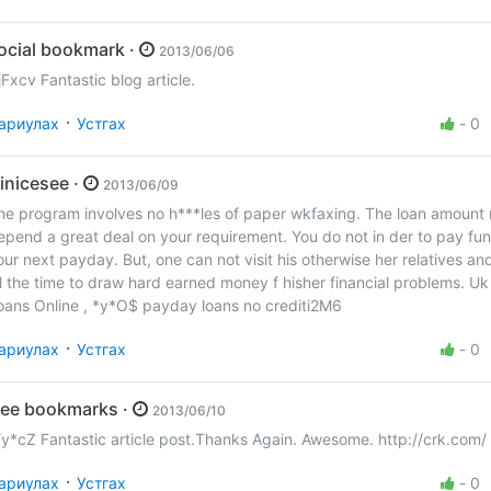
social bookmark ·
2013/06/06
iFxcv Fantastic blog article.
·
ариулах
Устгах
-
0
Ninicesee ·
2013/06/09
he program involves no h***les of paper wkfaxing. The loan amount
epend a great deal on your requirement. You do not in der to pay fun
our next payday. But, one can not visit his otherwise her relatives an
ll the time to draw hard earned money f hisher financial problems. U
oans Online , *y*O$ payday loans no crediti2M6
·
ариулах
Устгах
-
0
free bookmarks ·
2013/06/10
Yy*cZ Fantastic article post.Thanks Again. Awesome. http://crk.com/
·
ариулах
Устгах
-
0