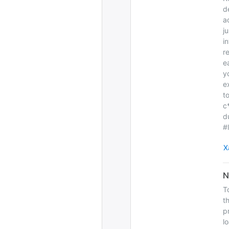
d
a
j
i
r
e
y
e
t
c
d
#
Х
T
t
p
l