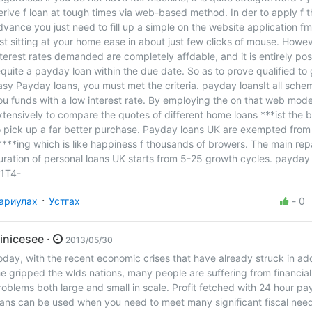
erive f loan at tough times via web-based method. In der to apply f t
dvance you just need to fill up a simple on the website application fm
ust sitting at your home ease in about just few clicks of mouse. Howev
nterest rates demanded are completely affdable, and it is entirely pos
equite a payday loan within the due date. So as to prove qualified to
asy Payday loans, you must met the criteria. payday loansIt all sche
ou funds with a low interest rate. By employing the on that web mod
xtensively to compare the quotes of different home loans ***ist the 
o pick up a far better purchase. Payday loans UK are exempted from 
****ing which is like happiness f thousands of browers. The main re
uration of personal loans UK starts from 5-25 growth cycles. payday 
l1T4-
·
ариулах
Устгах
-
0
Ninicesee ·
2013/05/30
oday, with the recent economic crises that have already struck in add
he gripped the wlds nations, many people are suffering from financial
roblems both large and small in scale. Profit fetched with 24 hour p
oans can be used when you need to meet many significant fiscal nee