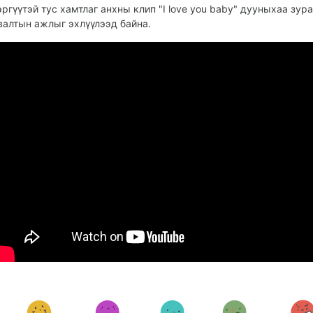
эргүүтэй тус хамтлаг анхны клип "I love you baby" дууныхаа зура
валтын ажлыг эхлүүлээд байна.