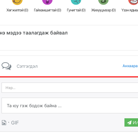
Хөгжилтэй (
0
)
Гайхамшигтай (
0
)
Гунигтай (
0
)
Жихүүцмээр (
0
)
Үзэн ядмаа
нэ мэдээ таалагдаж байвал
Сэтгэгдэл
Анхаара
·
GIF
Ил