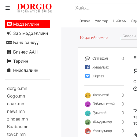
Эхлэл
Улс төр
Нийгэм
Эд
Мэдээллийн
Зар мэдээллийн
Баасан 
10 цагийн өмнө
Банк санхүү
Бизнес ААН
0
Сэтгэгдэл
Төрийн
Хуваалцах
Нийслэлийн
Жиргээ
С
dorgio.mn
0
Хөгжилтэй
Gogo.mn
caak.mn
0
Гайхамшигтай
“
news.mn
0
Гунигтай
т
zindaa.mn
0
Жихүүцмээр
т
Baabar.mn
0
Үзэн ядмаар
tovch.mn
Э