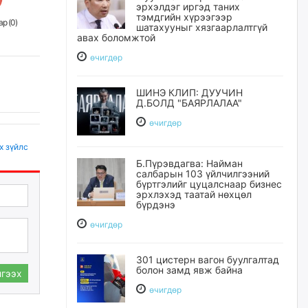
эрхэлдэг иргэд таних
тэмдгийн хүрээгээр
р (
0
)
шатахууныг хязгаарлалтгүй
авах боломжтой
өчигдѳр
ШИНЭ КЛИП: ДУУЧИН
Д.БОЛД "БАЯРЛАЛАА"
өчигдѳр
х зүйлс
Б.Пүрэвдагва: Найман
салбарын 103 үйлчилгээний
бүртгэлийг цуцалснаар бизнес
эрхлэхэд таатай нөхцөл
бүрдэнэ
өчигдѳр
301 цистерн вагон буулгалтад
болон замд явж байна
гээх
өчигдѳр