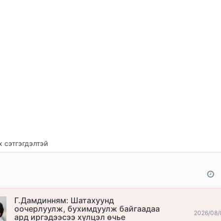
 сэтгэгдэлтэй
Г.Дамдинням: Шатахуунд
оочерлуулж, бухимдуулж байгаадаа
2026/08/
ард иргэдээсээ хүлцэл өчье