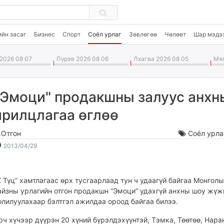
ийн засаг
Бизнес
Спорт
Соёл урлаг
Зөвлөгөө
Чөлөөт
Шар мэдэ
2026 08 07
Пүрэв 2026 08 06
Лхагва 2026 08 05
Мяг
"Эмоци" продакшны залуус анхн
ярилцлагаа өглөө
.Отгон
Соёл урла
2013-
2026-
2013/04/29
04-
08-
29
08
22:17:59
22:12:38
Х Түц” хамтлагаас өрх тусгаарлаад тун ч удаагүй байгаа Монгол
айзны урлагийн отгон продакшн “Эмоци” удахгүй анхны шоу жүж
олилуулахаар бэлтгэл ажилдаа ороод байгаа билээ.
рч хүчээр дүүрэн 20 хүний бүрэлдэхүүнтэй, Тэмка, Төөтөө, Нара