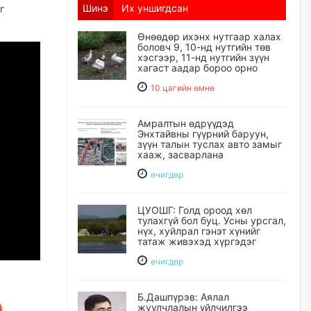
Шинэ
Их уншигдсан
г
Өнөөдөр ихэнх нутгаар халах
боловч 9, 10-нд нутгийн төв
хэсгээр, 11-нд нутгийн зүүн
хагаст аадар бороо орно
10 цагийн өмнө
Амралтын өдрүүдэд
Энхтайвны гүүрний баруун,
зүүн талын туслах авто замыг
хааж, засварлана
өчигдѳр
ЦУОШГ: Голд ороод хөл
тулахгүй бол буц. Усны урсгал,
нүх, хуйлрал гэнэт хүнийг
татаж живэхэд хүргэдэг
өчигдѳр
Б.Дашпүрэв: Аялал
жуулчлалын үйлчилгээ