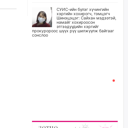
СУИС-ийн бүлэг хүчингийн
хэргийн хохирогч, тэмцэгч
Шинэцэцэг: Сайхан мэдээтэй,
намайг хохироосон
этгээдүүдийн хэргийг
прокуророос шүүх рүү шилжүүлж байгааг
сонслоо
өчигдѳр
Өчигдрийн байдлаар ₮10000
доош дүнгээр шатахууны
худалдан авалт хийсэн 1500
баримт бүртгэгджээ
өчигдѳр
Шатахуун олголтыг 50,000
төгрөгөөр хязгаарласныг
нэмэгдүүлж 100,000 төгрөгт
хүргэхээр судалж байгаа
өчигдѳр