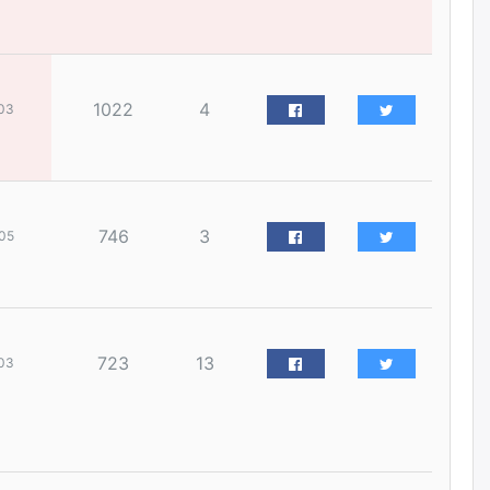
наймдугаар сарын 14-нөөс
ажиллуулж эхэлнэ
уржигдар
1022
4
03
Орон сууц, нийтийн аж ахуй,
авто зам, тохижилт
үйлчилгээний ажилтнуудын
ХАРИЛЦАА хандлагатай
холбоотой ГОМДОЛ их байгааг
дурдлаа
уржигдар
746
3
05
Бариста хийх нь залуусын
дунд яагаад трэнд болов
уржигдар
723
13
03
Өмгөөлөгч Б.Оюунбилэг:
"Урьхан" Б.Чинбат гэж хүн
бизнес хамтрагчаа гүтгэж
хууль хяналтын байгууллагаар
шалгуулж, торны цаана
суулгана гэх мэтээр дарамталдаг