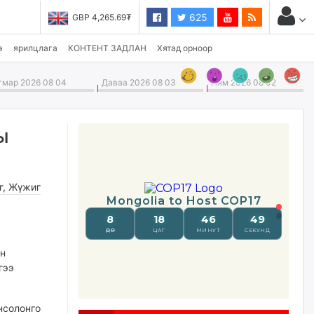
625
GBP 4,265.69₮
USD 3,496.90₮
э
ярилцлага
КОНТЕНТ ЗАДЛАН
Хятад орноор
мар 2026 08 04
Даваа 2026 08 03
Ням 2026 08 02
ы
г
,
Жүжиг
ын
гээ
нсолонго