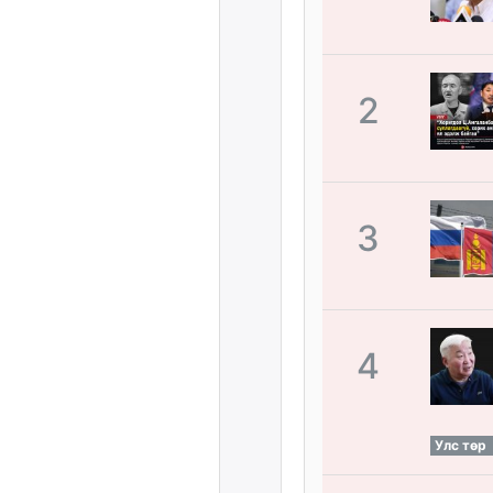
2
3
4
Улс төр