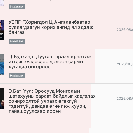
Нийгэм
УЕПГ: “Хоригдол Ц.Амгаланбаатар
cуллагдаагүй хорих ангид ял эдэлж
2026/08/
байгаа“
Нийгэм
Ц.Будханд: Дүүгээ гараад ирнэ гэж
итгэж хүлээсээр долоон сарын
2026/08/
хугацаа өнгөрлөө
Нийгэм
Э.Бат-Үүл: Оросууд Монголын
шатахууны хараат байдлыг хадгалах
2026/08/
сонирхолтой учраас өгөхгүй
гэдэггүй, дандаа өгнө гэж хуурч,
тайвшруулсаар ирсэн