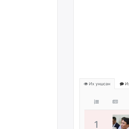
Их уншсан
Их
1