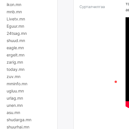
т
ikon.mn
Сурталчилгаа
а
mnb.mn
Livetv.mn
Eguur.mn
24tsag.mn
shuud.mn
eagle.mn
ergelt.mn
zarig.mn
today.mn
zuv.mn
mminfo.mn
ugluu.mn
urlag.mn
unen.mn
asu.mn
shudarga.mn
shuurhai.mn