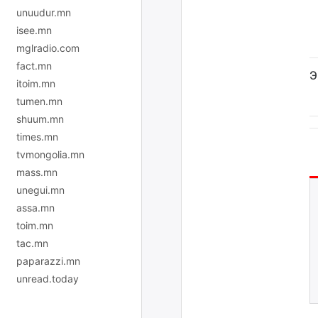
unuudur.mn
isee.mn
mglradio.com
fact.mn
Э
itoim.mn
tumen.mn
shuum.mn
times.mn
tvmongolia.mn
mass.mn
unegui.mn
assa.mn
toim.mn
tac.mn
paparazzi.mn
unread.today