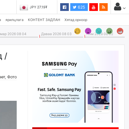
625
JPY 27.19₮
э
ярилцлага
КОНТЕНТ ЗАДЛАН
Хятад орноор
ар 2026 08 04
Даваа 2026 08 03
Ням 2026 08 02
 /
өөт
,
Фото