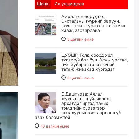
Шинэ
Их уншигдсан
Амралтын өдрүүдэд
Энхтайвны гүүрний баруун,
зүүн талын туслах авто замыг
хааж, засварлана
8 цагийн өмнө
ЦУОШГ: Голд ороод хөл
тулахгүй бол буц. Усны урсгал,
нүх, хуйлрал гэнэт хүнийг
татаж живэхэд хүргэдэг
8 цагийн өмнө
Б.Дашпүрэв: Аялал
жуулчлалын үйлчилгээ
эрхэлдэг иргэд таних
тэмдгийн хүрээгээр
шатахууныг хязгаарлалтгүй
авах боломжтой
10 цагийн өмнө