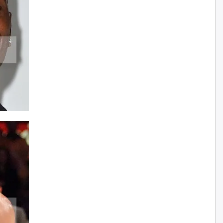
нийлүүлэх ажлыг сэргээх
ёстой
өчигдѳр
Худалдагч Н.Амарзаяа:
Дэлгүүрийн 32 хуудастай
өрийн дэвтэр долоо хоногт л
дүүрдэг
өчигдѳр
АИ-92 шатахууны нийлүүлэлт
тасралтгүй үргэлжилж байна
өчигдѳр
I ангийн цахим бүртгэл энэ
сарын 17-ноос эхэлнэ
өчигдѳр
Үндсэн хууль зөрчсөн
Х.Булгантуяа, үндэсний эв