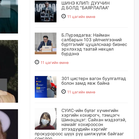
ШИНЭ КЛИП: ДУУЧИН
Д.БОЛД "БАЯРЛАЛАА"
11 цагийн өмнө
Б.Пүрэвдагва: Найман
салбарын 103 үйлчилгээний
бүртгэлийг цуцалснаар бизнес
эрхлэхэд таатай нөхцөл
бүрдэнэ
11 цагийн өмнө
301 цистерн вагон буулгалтад
болон замд явж байна
11 цагийн өмнө
СУИС-ийн бүлэг хүчингийн
хэргийн хохирогч, тэмцэгч
Шинэцэцэг: Сайхан мэдээтэй,
намайг хохироосон
этгээдүүдийн хэргийг
прокуророос шүүх рүү шилжүүлж байгааг
сонслоо