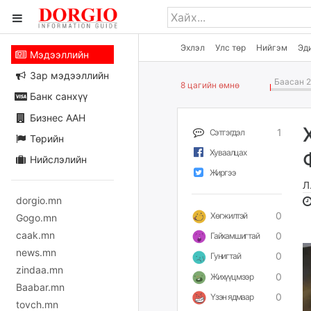
Эхлэл
Улс төр
Нийгэм
Эд
Мэдээллийн
Зар мэдээллийн
Баасан 2
8 цагийн өмнө
Банк санхүү
Бизнес ААН
1
Сэтгэгдэл
Төрийн
Хуваалцах
Нийслэлийн
Жиргээ
Л
dorgio.mn
0
Хөгжилтэй
Gogo.mn
caak.mn
0
Гайхамшигтай
news.mn
0
Гунигтай
zindaa.mn
0
Жихүүцмээр
Baabar.mn
0
Үзэн ядмаар
tovch.mn