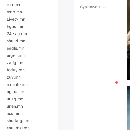
ikon.mn
Сурталчилгаа
mnb.mn
Livetv.mn
Eguur.mn
24tsag.mn
shuud.mn
eagle.mn
ergelt.mn
zarig.mn
today.mn
zuv.mn
mminfo.mn
ugluu.mn
urlag.mn
unen.mn
asu.mn
shudarga.mn
shuurhai.mn