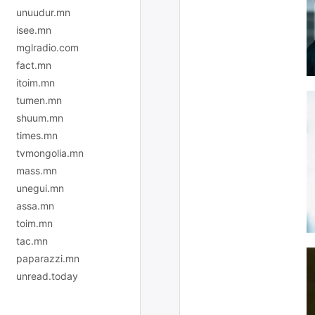
unuudur.mn
isee.mn
mglradio.com
fact.mn
itoim.mn
tumen.mn
shuum.mn
times.mn
tvmongolia.mn
mass.mn
unegui.mn
assa.mn
toim.mn
tac.mn
paparazzi.mn
unread.today