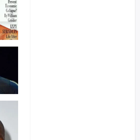
үйлчилгээний ажилтнуудын
ХАРИЛЦАА хандлагатай
холбоотой ГОМДОЛ их байгааг
дурдлаа
өчигдѳр
Бариста хийх нь залуусын
дунд яагаад трэнд болов
өчигдѳр
Өмгөөлөгч Б.Оюунбилэг:
"Урьхан" Б.Чинбат гэж хүн
бизнес хамтрагчаа гүтгэж
хууль хяналтын байгууллагаар
шалгуулж, торны цаана
суулгана гэх мэтээр дарамталдаг
өчигдѳр
Д.Амарбаясгалан:
Шатахууныхаа 97 хувийг нэг
улсаас авдаг хараат байдлаа
зогсоож, Арабын орнуудаас