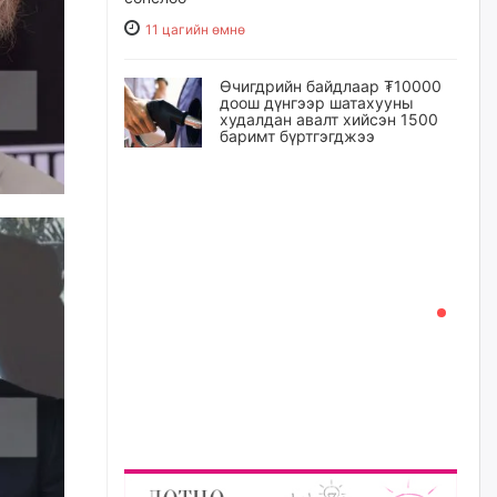
11 цагийн өмнө
Өчигдрийн байдлаар ₮10000
доош дүнгээр шатахууны
худалдан авалт хийсэн 1500
баримт бүртгэгджээ
12 цагийн өмнө
Шатахуун олголтыг 50,000
төгрөгөөр хязгаарласныг
нэмэгдүүлж 100,000 төгрөгт
хүргэхээр судалж байгаа
12 цагийн өмнө
Ц.Сандаг-Очир: COP17 ба
COP31 хурлын уялдаа нь
Риогийн гурван конвенцын
нэгдсэн хэрэгжилтийг ахиулах
чухал алхам болно
13 цагийн өмнө