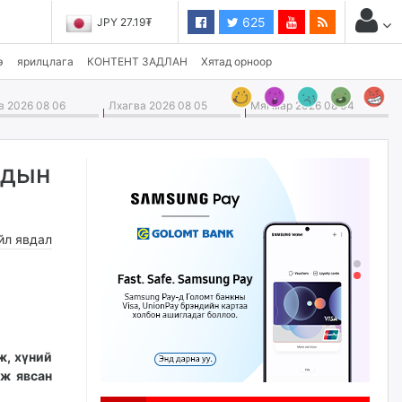
625
JPY 27.19₮
э
ярилцлага
КОНТЕНТ ЗАДЛАН
Хятад орноор
 2026 08 06
Лхагва 2026 08 05
Мягмар 2026 08 04
удын
йл явдал
ж, хүний
лж явсан