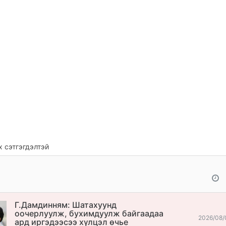
 сэтгэгдэлтэй
Г.Дамдинням: Шатахуунд
оочерлуулж, бухимдуулж байгаадаа
2026/08/
ард иргэдээсээ хүлцэл өчье