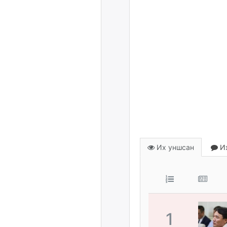
Их уншсан
Их
1