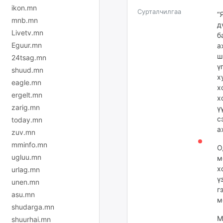
ikon.mn
Сурталчилгаа
“
mnb.mn
д
Livetv.mn
б
Eguur.mn
а
ш
24tsag.mn
ү
shuud.mn
х
eagle.mn
х
ergelt.mn
х
zarig.mn
ү
с
today.mn
а
zuv.mn
mminfo.mn
О
ugluu.mn
м
х
urlag.mn
ү
unen.mn
г
asu.mn
м
shudarga.mn
М
shuurhai.mn