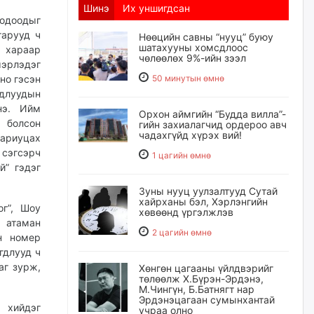
Шинэ
Их уншигдсан
ходоодыг
гарууд ч
Нөөцийн савны “нууц” буюу
шатахууны хомсдлоос
д хараар
чөлөөлөх 9%-ийн зээл
мэрлэдэг
но гэсэн
50 минутын өмнө
длуудын
нэ. Ийм
Орхон аймгийн “Будда вилла”-
 болсон
гийн захиалагчид ордероо авч
чадахгүйд хүрэх вий!
хариуцах
 сэгсэрч
1 цагийн өмнө
й” гэдэг
Зуны нууц уулзалтууд Сутай
хайрханы бэл, Хэрлэнгийн
г”, Шоу
хөвөөнд үргэлжлэв
 атаман
2 цагийн өмнө
н номер
гдлууд ч
аг зурж,
Хөнгөн цагааны үйлдвэрийг
төлөөлж Х.Бүрэн-Эрдэнэ,
М.Чингүн, Б.Батнягт нар
Эрдэнэцагаан сумынхантай
 хийдэг
учраа олно