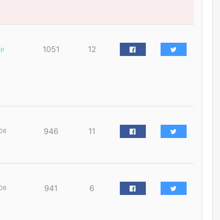
2026/08/07
Б.Сэмжидмаа: Зөвшөөрлийн
шинжтэй 103 бүртгэлээс
1051
12
ар
нийслэлийн бизнес
эрхлэгчдийг чөлөөллөө
2026/08/07
Эрэн хайж байна
2026/08/07
946
11
06
С.Амарсайхан: Орон сууцны
залилангаас сэргийлэхийн
тулд барилгатай холбоотой бүх
мэдээллийг харуулах шинэ
цахим систем танилцуулна
941
6
06
2026/08/06
“Хотын дарга сонсож байна”