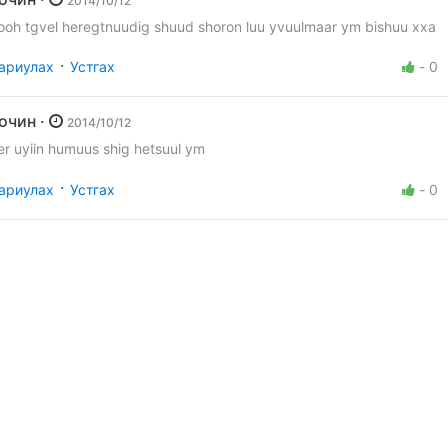
2014/10/12
ooh tgvel heregtnuudig shuud shoron luu yvuulmaar ym bishuu xxa
·
ариулах
Устгах
-
0
Зочин ·
2014/10/12
er uyiin humuus shig hetsuul ym
·
ариулах
Устгах
-
0