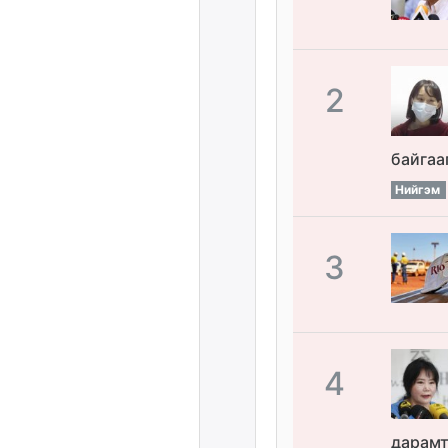
2
байгаа
Нийгэм
3
4
дарамт