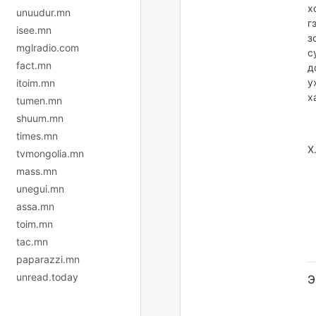
х
unuudur.mn
г
isee.mn
з
mglradio.com
с
fact.mn
д
у
itoim.mn
х
tumen.mn
shuum.mn
times.mn
Х
tvmongolia.mn
mass.mn
unegui.mn
assa.mn
toim.mn
tac.mn
paparazzi.mn
unread.today
Э