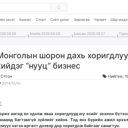
ийн засаг
Бизнес
Спорт
Соёл урлаг
Зөвлөгөө
Чөлөөт
Шар мэдэ
26 08 09
Бямба 2026 08 08
Баасан 2026 08 07
Пүрэв
Монголын шорон дахь хоригдлу
хийдэг “нууц” бизнес
.Отгон
Нийгэм
,
Ү
2014-
2026-
2014/10/10
10-
08-
10
10
19:10:58
11:18:33
орих ангид ял эдэлж яваа хоригдлууд юу эсийг зохион бүтээ
анаанд багтамгүй зүйлийг хийнэ. Тэд янз бүрийн ажил эрхэ
үмүүс нэгэн өргөст дээвэр дор хоригдож байгааг санагтун.