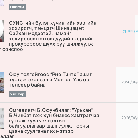
Нийгэм
СУИС-ийн бүлэг хүчингийн хэргийн
хохирогч, тэмцэгч Шинэцэцэг:
уржигд
Сайхан мэдээтэй, намайг
хохироосон этгээдүүдийн хэргийг
прокуророос шүүх рүү шилжүүлж
г сонслоо
Оюу толгойгоос “Рио Тинто” ашиг
хүртэж эхэлсэн ч Монгол Улс өр
2026/08/
төлсөөр байна
Улс төр
Өмгөөлөгч Б.Оюунбилэг: "Урьхан"
Б.Чинбат гэж хүн бизнес хамтрагчаа
2026/08/
гүтгэж хууль хяналтын
байгууллагаар шалгуулж, торны
цаана суулгана гэх мэтээр
алдаг