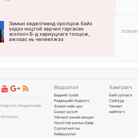
Замын хөдөлгөөнд оролцож байх
үедээ ноцтой зөрчил гаргасан
2026/08/
жолооч Б-д хариуцлага тооцож,
ажлаас нь чөлөөлжээ
Мэдээлэл
Хамтрагч
Бидний тухай
Байгууллага
Редакцийн бодлого
Сайтууд
Dorgio.mn, Мэдээллийн
Зохиогчийн эрх
Чөлөөт
Санал хүсэлт
нийтлэгч
p
бүтээсэн.
Үйлчилгээний нөхцөл
Нээлттэй ажлын байр
Сурталчилгаа
байршуулах