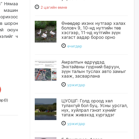
в” Нямаа
2 цагийн өмнө
й машин
хорихоос
эв шорон
Өнөөдөр ихэнх нутгаар халах
боловч 9, 10-нд нутгийн төв
ий оюун
хэсгээр, 11-нд нутгийн зүүн
ээлийг ч
хагаст аадар бороо орно
өчигдѳр
Амралтын өдрүүдэд
Энхтайвны гүүрний баруун,
зүүн талын туслах авто замыг
хааж, засварлана
уржигдар
р (
0
)
ЦУОШГ: Голд ороод хөл
тулахгүй бол буц. Усны урсгал,
нүх, хуйлрал гэнэт хүнийг
татаж живэхэд хүргэдэг
уржигдар