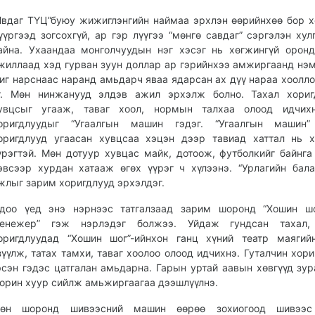
Явдаг ТҮЦ”буюу жижиглэнгийн наймаа эрхлэн өөрийнхөө бор 
үүргээд зогсохгүй, ар гэр лүүгээ “мөнгө савдаг” сэргэлэн хул
айна. Ухаандаа монголчуудын нэг хэсэг нь хөгжингүй орон
жиллаад хэд гурван зуун доллар ар гэрийнхээ амжиргаанд нэ
иг нарснаас наранд амьдарч яваа ядарсан ах дүү нараа хоолло
г. Мөн нинжанууд элдэв ажил эрхэлж болно. Тахал хориг
увцсыг угааж, таваг хоол, нормын талхаа олоод идчих
оригдлуудыг “Угаалгын машин гэдэг. “Угаалгын машин”
оригдлууд угаасан хувцсаа хэцэн дээр тавиад хаттал нь 
үрэгтэй. Мөн дотуур хувцас майк, дотоож, футболкийг байнга
эвсээр хурдан хатааж өгөх үүрэг ч хүлээнэ. “Урлагийн бала
жлыг зарим хоригдлууд эрхэлдэг.
доо үед энэ нэрнээс татгалзаад зарим шоронд “Хошин шо
енежер” гэж нэрлэдэг болжээ. Уйдаж гундсан тахал,
оригдлуудад “Хошин шог”-ийнхон ганц хүний театр маягий
зүүлж, татах тамхи, таваг хоолоо олоод идчихнэ. Гуталчин хори
эсэн гэдэс цатгалан амьдарна. Гарын уртай аавын хөвгүүд зур
орин хуур сийлж амьжиргаагаа дээшлүүлнэ.
өн шоронд шивээсний машин өөрөө зохиогоод шивээс