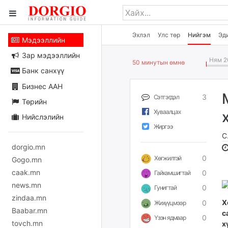
Эхлэл
Улс төр
Нийгэм
Эд
Мэдээллийн
Зар мэдээллийн
Ням 20
50 минутын өмнө
Банк санхүү
Бизнес ААН
3
Сэтгэгдэл
Төрийн
Хуваалцах
Нийслэлийн
Жиргээ
С
dorgio.mn
0
Хөгжилтэй
Gogo.mn
caak.mn
0
Гайхамшигтай
news.mn
0
Гунигтай
zindaa.mn
Х
0
Жихүүцмээр
Baabar.mn
с
0
Үзэн ядмаар
tovch.mn
х