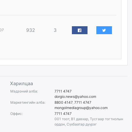
150150 тусгай дугаарыг
наймдугаар сарын 14-нөөс
ажиллуулж эхэлнэ
2026/08/06
932
3
07
Орон сууц, нийтийн аж ахуй,
авто зам, тохижилт
үйлчилгээний ажилтнуудын
ХАРИЛЦАА хандлагатай
холбоотой ГОМДОЛ их байгааг
дурдлаа
2026/08/06
Бариста хийх нь залуусын
Харилцаа
дунд яагаад трэнд болов
Мэдээний алба:
7711 4747
2026/08/06
dorgio.news@yahoo.com
Маркетингийн алба:
8800 4147
,
7711 4747
mongolmediagroup@yahoo.com
Өмгөөлөгч Б.Оюунбилэг:
Оффис:
7711 4747
"Урьхан" Б.Чинбат гэж хүн
001 тоот, B1 давхар, Тусгаар тогтнолын
бизнес хамтрагчаа гүтгэж
ордон, Сүхбаатар дүүрэг
хууль хяналтын байгууллагаар
шалгуулж, торны цаана