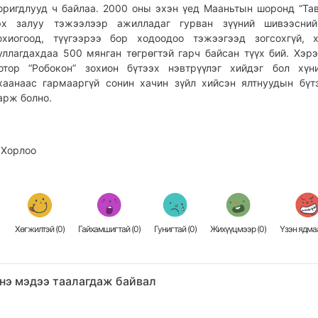
оригдлууд ч байлаа. 2000 оны эхэн үед Мааньтын шоронд “Та
эх залуу тэжээлээр ажилладаг гурван зүүний шивээсни
охиогоод, түүгээрээ бор ходоодоо тэжээгээд зогсохгүй, 
уллагдахдаа 500 мянган төгрөгтэй гарч байсан түүх бий. Хэр
отор “Робокон” зохион бүтээх нэвтрүүлэг хийдэг бол хүн
хаанаас гармааргүй сонин хачин зүйл хийсэн ялтнуудын бүт
арж болно.
.Хорлоо
Хөгжилтэй (
0
)
Гайхамшигтай (
0
)
Гунигтай (
0
)
Жихүүцмээр (
0
)
Үзэн ядмаа
нэ мэдээ таалагдаж байвал