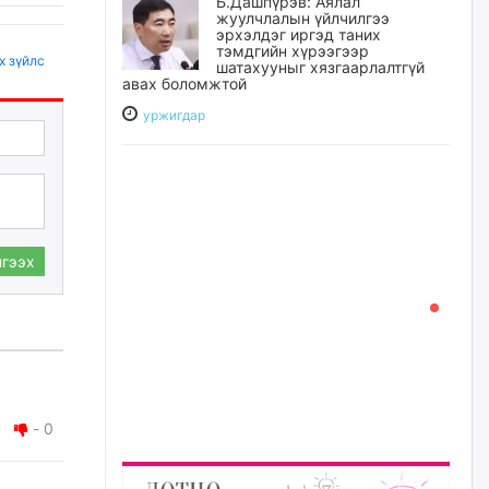
Б.Дашпүрэв: Аялал
жуулчлалын үйлчилгээ
эрхэлдэг иргэд таних
тэмдгийн хүрээгээр
х зүйлс
шатахууныг хязгаарлалтгүй
авах боломжтой
уржигдар
ШИНЭ КЛИП: ДУУЧИН
Д.БОЛД "БАЯРЛАЛАА"
уржигдар
гээх
Б.Пүрэвдагва: Найман
салбарын 103 үйлчилгээний
бүртгэлийг цуцалснаар бизнес
эрхлэхэд таатай нөхцөл
бүрдэнэ
уржигдар
-
0
301 цистерн вагон буулгалтад
болон замд явж байна
уржигдар