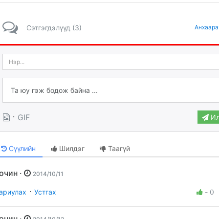
Сэтгэгдэлүүд (3)
Анхаара
·
GIF
Ил
Сүүлийн
Шилдэг
Таагүй
Зочин ·
2014/10/11
·
ариулах
Устгах
-
0
Зочин ·