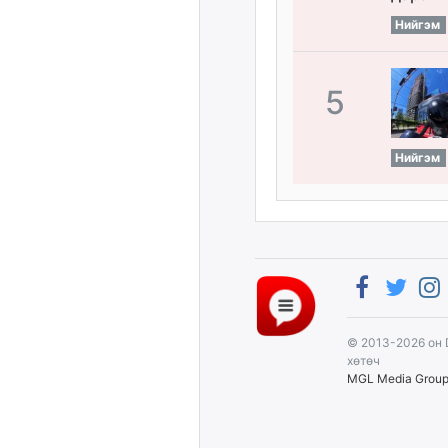
Нийгэм
5
Нийгэм
© 2013-2026 он 
хөтөч
MGL Media Grou