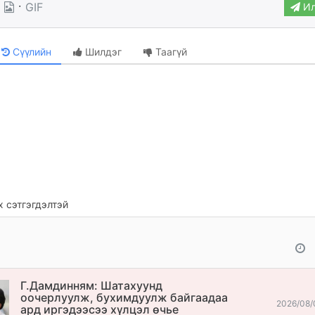
·
GIF
Ил
Сүүлийн
Шилдэг
Таагүй
 сэтгэгдэлтэй
Г.Дамдинням: Шатахуунд
оочерлуулж, бухимдуулж байгаадаа
2026/08/
ард иргэдээсээ хүлцэл өчье