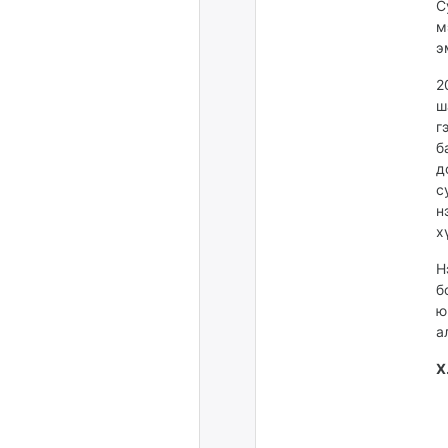
С
м
э
2
ш
г
б
д
с
н
х
Н
б
ю
а
Х