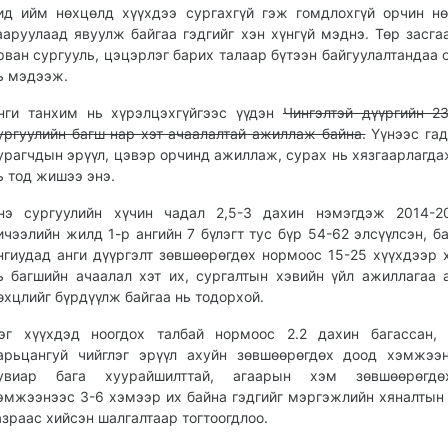
ид ийм нөхцөлд хүүхдээ сургахгүй гэж гомдлохгүй орчин н
ааруулаад явуулж байгаа гэдгийг хэн хүнгүй мэднэ. Төр засга
рван сургууль, цэцэрлэг барих талаар бүтээн байгуулалтандаа 
ь мэдээж.
нги танхим нь хүрэлцэхгүйгээс үүдэн
Чингэлтэй дүүргийн 2
ургуулийн багш нар хэт ачаалалтай ажиллаж байна.
Үүнээс гад
урагчдын эрүүл, цэвэр орчинд ажиллаж, сурах нь хязгаарлагда
ь тод жишээ энэ.
нэ сургуулийн хүчин чадал 2,5-3 дахин нэмэгдэж 2014-2
ичээлийн жилд 1-р ангийн 7 бүлэгт тус бүр 54-62 элсүүлсэн, ба
нгиудад анги дүүргэлт зөвшөөрөгдөх нормоос 15-25 хүүхдээр 
ь багшийн ачаалал хэт их, сургалтын хэвийн үйл ажиллагаа 
өхцлийг бүрдүүлж байгаа нь тодорхой.
эг хүүхдэд ноогдох талбай нормоос 2.2 дахин багассан, 
арьцангуй чийглэг эрүүл ахуйн зөвшөөрөгдөх доод хэмжээ
увиар бага хуурайшилттай, агаарын хэм зөвшөөрөгд
эмжээнээс 3-6 хэмээр их байна гэдгийг мэргэжлийн хяналтын
азраас хийсэн шалгалтаар тогтоогдлоо.