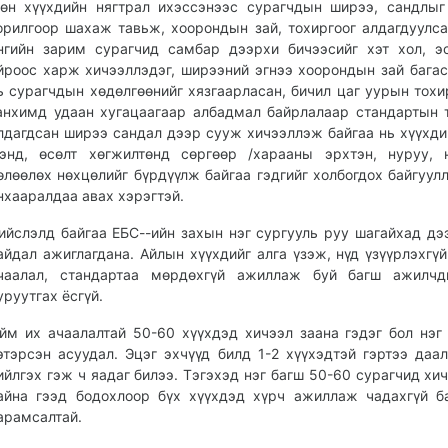
өн хүүхдийн нягтрал ихэссэнээс сурагчдын ширээ, сандлыг
орилгоор шахаж тавьж, хоорондын зай, тохиргоог алдагдуулсан
нгийн зарим сурагчид самбар дээрхи бичээсийг хэт хол, э
йроос харж хичээллэдэг, ширээний эгнээ хоорондын зай багас
ь сурагчдын хөдөлгөөнийг хязгаарласан, бичил цаг уурын тох
анхимд удаан хугацаагаар албадмал байрлалаар стандартын 
лдагдсан ширээ сандал дээр сууж хичээллэж байгаа нь хүүхди
энд, өсөлт хөгжилтөнд сөргөөр /харааны эрхтэн, нуруу, 
өлөөлөх нөхцөлийг бүрдүүлж байгаа гэдгийг холбогдох байгуул
нхааралдаа авах хэрэгтэй.
ийслэлд байгаа ЕБС--ийн захын нэг сургууль руу шагайхад дэ
айдал ажиглагдана. Айлын хүүхдийг алга үзэж, нүд үзүүрлэхгүй
чаалал, стандартаа мөрдөхгүй ажиллаж буй багш ажилчд
уруутгах ёсгүй.
йм их ачаалалтай 50-60 хүүхдэд хичээл заана гэдэг бол нэг
этэрсэн асуудал. Эцэг эхчүүд билд 1-2 хүүхэдтэй гэртээ даа
ийлгэх гэж ч яадаг билээ. Тэгэхэд нэг багш 50-60 сурагчид хи
айна гээд бодохлоор бүх хүүхдэд хүрч ажиллаж чадахгүй б
арамсалтай.