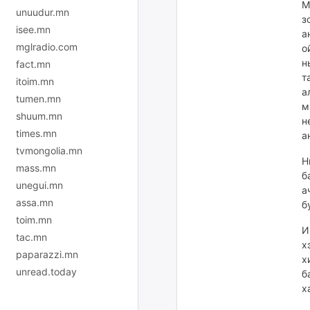
М
unuudur.mn
з
isee.mn
а
mglradio.com
о
н
fact.mn
т
itoim.mn
а
tumen.mn
м
shuum.mn
н
times.mn
а
tvmongolia.mn
Н
mass.mn
б
unegui.mn
а
assa.mn
б
toim.mn
И
tac.mn
х
paparazzi.mn
х
unread.today
б
х