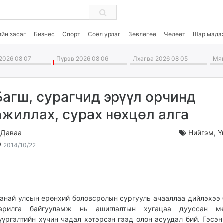
ийн засаг
Бизнес
Спорт
Соёл урлаг
Зөвлөгөө
Чөлөөт
Шар мэдэ
2026 08 07
Пүрэв 2026 08 06
Лхагва 2026 08 05
Мяг
Багш, сурагчид эрүүл орчинд
ажиллах, сурах нөхцөл алга
.Даваа
Нийгэм
,
Ү
2014-
2026-
2014/10/22
10-
08-
22
08
16:14:37
09:14:27
анай улсын ерөнхий боловсролын сургууль ачааллаа дийлэхээ 
арилга байгууламж нь ашиглалтын хугацаа дууссан м
үүргэлтийн хүчин чадал хэтэрсэн гээд олон асуудал бий. Гэсэн