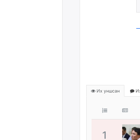
Их уншсан
Их
1