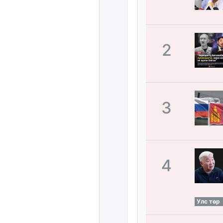
2
3
4
Улс төр