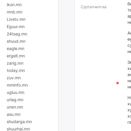
б
ikon.mn
Сурталчилгаа
т
mnb.mn
а
Livetv.mn
н
Eguur.mn
А
24tsag.mn
с
shuud.mn
с
eagle.mn
н
ergelt.mn
Э
zarig.mn
х
today.mn
а
zuv.mn
н
mminfo.mn
н
ugluu.mn
Н
urlag.mn
х
unen.mn
х
asu.mn
х
shudarga.mn
г
shuurhai.mn