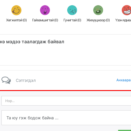
Хөгжилтэй (
0
)
Гайхамшигтай (
0
)
Гунигтай (
0
)
Жихүүцмээр (
0
)
Үзэн ядмаа
нэ мэдээ таалагдаж байвал
Сэтгэгдэл
Анхаара