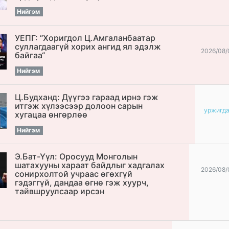
Нийгэм
УЕПГ: “Хоригдол Ц.Амгаланбаатар
cуллагдаагүй хорих ангид ял эдэлж
2026/08/
байгаа“
Нийгэм
Ц.Будханд: Дүүгээ гараад ирнэ гэж
итгэж хүлээсээр долоон сарын
уржигд
хугацаа өнгөрлөө
Нийгэм
Э.Бат-Үүл: Оросууд Монголын
шатахууны хараат байдлыг хадгалах
2026/08/
сонирхолтой учраас өгөхгүй
гэдэггүй, дандаа өгнө гэж хуурч,
тайвшруулсаар ирсэн