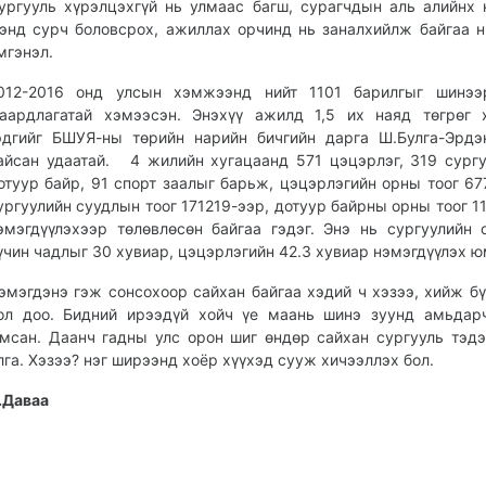
ургууль хүрэлцэхгүй нь улмаас багш, сурагчдын аль алийнх 
энд сурч боловсрох, ажиллах орчинд нь заналхийлж байгаа н
мгэнэл.
012-2016 онд улсын хэмжээнд нийт 1101 барилгыг шинээ
аардлагатай хэмээсэн. Энэхүү ажилд 1,5 их наяд төгрөг 
эдгийг БШУЯ-ны төрийн нарийн бичгийн дарга Ш.Булга-Эрд
айсан удаатай. 4 жилийн хугацаанд 571 цэцэрлэг, 319 сургу
отуур байр, 91 спорт заалыг барьж, цэцэрлэгийн орны тоог 67
ургуулийн суудлын тоог 171219-ээр, дотуур байрны орны тоог 1
эмэгдүүлэхээр төлөвлөсөн байгаа гэдэг. Энэ нь сургуулийн 
үчин чадлыг 30 хувиар, цэцэрлэгийн 42.3 хувиар нэмэгдүүлэх 
эмэгдэнэ гэж сонсохоор сайхан байгаа хэдий ч хэзээ, хийж б
ол доо. Бидний ирээдүй хойч үе маань шинэ зуунд амьдар
мсан. Даанч гадны улс орон шиг өндөр сайхан сургууль тэд
лга. Хэзээ? нэг ширээнд хоёр хүүхэд сууж хичээллэх бол.
.Даваа