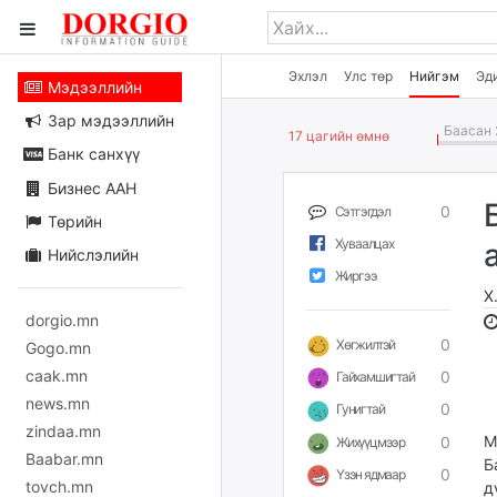
Эхлэл
Улс төр
Нийгэм
Эд
Мэдээллийн
Зар мэдээллийн
Баасан 
17 цагийн өмнө
Банк санхүү
Бизнес ААН
0
Сэтгэгдэл
Төрийн
Хуваалцах
Нийслэлийн
Жиргээ
Х
dorgio.mn
0
Хөгжилтэй
Gogo.mn
caak.mn
0
Гайхамшигтай
news.mn
0
Гунигтай
zindaa.mn
М
0
Жихүүцмээр
Baabar.mn
Б
0
Үзэн ядмаар
tovch.mn
д