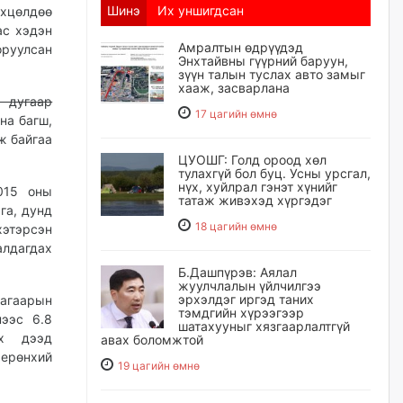
Шинэ
Их уншигдсан
өхцөлдөө
ас хэдэн
Амралтын өдрүүдэд
оруулсан
Энхтайвны гүүрний баруун,
зүүн талын туслах авто замыг
хааж, засварлана
3 дугаар
17 цагийн өмнө
на багш,
ж байгаа
ЦУОШГ: Голд ороод хөл
тулахгүй бол буц. Усны урсгал,
нүх, хуйлрал гэнэт хүнийг
015 оны
татаж живэхэд хүргэдэг
га, дунд
18 цагийн өмнө
хэтэрсэн
алдагдах
Б.Дашпүрэв: Аялал
жуулчлалын үйлчилгээ
эрхэлдэг иргэд таних
агаарын
тэмдгийн хүрээгээр
нээс 6.8
шатахууныг хязгаарлалтгүй
өх дээд
авах боломжтой
 ерөнхий
19 цагийн өмнө