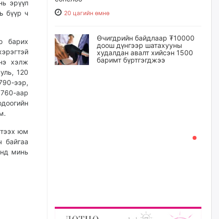
нь эрүүл
ь бүүр ч
20 цагийн өмнө
Өчигдрийн байдлаар ₮10000
р барих
доош дүнгээр шатахууны
хэрэгтэй
худалдан авалт хийсэн 1500
баримт бүртгэгджээ
энэ хэлж
уль, 120
21 цагийн өмнө
790-ээр,
1760-аар
Шатахуун олголтыг 50,000
одоогийн
төгрөгөөр хязгаарласныг
юм.
нэмэгдүүлж 100,000 төгрөгт
хүргэхээр судалж байгаа
үтээх юм
21 цагийн өмнө
ч байгаа
энд минь
Ц.Сандаг-Очир: COP17 ба
COP31 хурлын уялдаа нь
Риогийн гурван конвенцын
нэгдсэн хэрэгжилтийг ахиулах
чухал алхам болно
22 цагийн өмнө