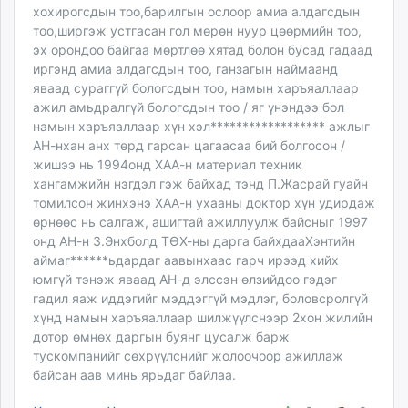
хохирогсдын тоо,барилгын ослоор амиа алдагсдын
тоо,ширгэж устгасан гол мөрөн нуур цөөрмийн тоо,
эх орондоо байгаа мөртлөө хятад болон бусад гадаад
иргэнд амиа алдагсдын тоо, ганзагын наймаанд
яваад сураггүй бологсдын тоо, намын харъяаллаар
ажил амьдралгүй бологсдын тоо / яг үнэндээ бол
намын харъяаллаар хүн хэл****************** ажлыг
АН-нхан анх төрд гарсан цагаасаа бий болгосон /
жишээ нь 1994онд ХАА-н материал техник
хангамжийн нэгдэл гэж байхад тэнд П.Жасрай гуайн
томилсон жинхэнэ ХАА-н ухааны доктор хүн удирдаж
өрнөөс нь салгаж, ашигтай ажиллуулж байсныг 1997
онд АН-н З.Энхболд ТӨХ-ны дарга байхдааХэнтийн
аймаг******ьдардаг аавынхаас гарч ирээд хийх
юмгүй тэнэж яваад АН-д элссэн өлзийдоо гэдэг
гадил яаж иддэгийг мэддэггүй мэдлэг, боловсролгүй
хүнд намын харъяаллаар шилжүүлснээр 2хон жилийн
дотор өмнөх даргын буянг цусалж барж
тускомпанийг сөхрүүлснийг жолоочоор ажиллаж
байсан аав минь ярьдаг байлаа.