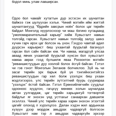
бодол минь улам лавширсан.
unuudur.mn
isee.mn
mglradio.com
Одоо бол чамайг хутагтын дүр эсгэсэн их шуналтан
байжээ гэж шулуухан хэлье. Чиний мэтийн ийм жигтэй
fact.mn
шуналтангууд “Өдрийн завсрын ноён” болох цаг төрийн
itoim.mn
байдал Монголд нүүрлэснээр чи маш богино хугацаанд
“умопомарачительный карьер” хийж Хувьсгалт намын
tumen.mn
толгойд гарсан. Хувьсгалт намын толгойд залуу шинэ
хүчин гарч ирэх цаг болсон нь үнэн. Гэхдээ чамтай адил
shuum.mn
дүүрсэн карьерист биш ухаантай буурьтай багачуул
times.mn
гарсан бол сайн байсан юм. Чи намаа, магадгүй улсаа
аваад явчих ухаантай буурьтай хүнсэн бол хувьсгалт
tvmongolia.mn
намаа аврах гээд булшилж яваа Роозонтон мэтийн
mass.mn
“реваншистуудын дуу хоолой болох ёсгүй байсан. Гэтэл
чи гэв гэнэт Монголын Зюганов болчихлоо. Зүй нь чи
unegui.mn
засаг төрийн эрх барьж буй үе тэнгийнхэнтэйгээ
assa.mn
реваншистуудын гар хөл болж үзэлцэх биш ухаан
мэдлэгээрээ, улс төрийн зүтгэлтний буурь сууриараа
toim.mn
“үзэлцэх” ёстой байсан. Гэтэл Ерөнхийлөгчийн суудлыг
tac.mn
одооноос зүүдлэн, гагцхүү мөнөөх холын шуналдаа
автан уулгардаж, цаг төрийн харьцангуй тогтвортой
paparazzi.mn
байдлыг яг энэхэн үед устгахыг санаархан давшилж
эхэллээ. Чиний улс төрийн хараа харин энэхэн эгзэгтэй
unread.today
цагийг олоход л хүрэлцлээ. Далан хэдэн жил ардынхаа
хүзүүн дээр мордож амьдрах чадваргүй болгосон
Хувьсгалт нам тэр л амьдрах чадваргүйн эрхээр