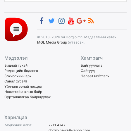
© 2013-2026 он Dorgio.mn, Мэдээллийн хөтөч
MGL Media Group
бүтээсэн.
Мэдээлэл
Хамтрагч
Бидний тухай
Байгууллага
Редакцийн бодлого
Сайтууд
Зохиогчийн эрх
Чөлөөт нийтлэгч
Санал хүсэлт
Үйлчилгээний нөхцөл
Нээлттэй ажлын байр
Сурталчилгаа байршуулах
Харилцаа
Мэдээний алба:
7711 4747
dorgio.news@yahoo.com