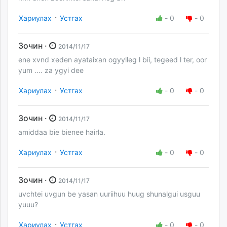
·
Хариулах
Устгах
-
0
-
0
Зочин ·
2014/11/17
ene xvnd xeden ayataixan ogyylleg l bii, tegeed l ter, oor
yum .... za ygyi dee
·
Хариулах
Устгах
-
0
-
0
Зочин ·
2014/11/17
amiddaa bie bienee hairla.
·
Хариулах
Устгах
-
0
-
0
Зочин ·
2014/11/17
uvchtei uvgun be yasan uuriihuu huug shunalgui usguu
yuuu?
·
Хариулах
Устгах
-
0
-
0