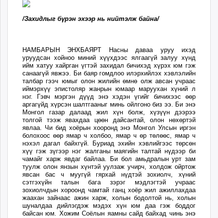
ikon.mn
/Захидлыг бүрэн эхээр нь нийтэлж байна/
mnb.mn
Livetv.mn
Eguur.mn
НАМБАРЫН ЭНХБАЯРТ Насны даваа уруу ихэд
24tsag.mn
уруудсан хойноо миний хүүхдээс ялгаагүй залуу хүнд
ийм хатуу хайрган үгтэй захидал бичихэд хүрэх юм гэж
shuud.mn
санаагүй явжээ. Би баяр гомдлоо илэрхийлэх хэвлэлийн
eagle.mn
талбар гээч юмыг олон жилийн өмнө олж авсан учраас
иймэрхүү эпистоляр жанрын юмаар маруухан хүний л
ergelt.mn
нэг. Гэвч мэргэн дүүд энэ хэдэн үгийг бичихээс өөр
аргагүйд хүрсэн шалтгааныг минь ойлгоно биз ээ. Би энэ
zarig.mn
Монгол газар далаад жил хүн болж, хүзүүн дээрээ
today.mn
толгой тээж явахдаа цөөн дайсантай, олон нөхөртэй
явлаа. Чи бид хоёрын хооронд энэ Монгол Улсын иргэн
zuv.mn
болохоос өөр ямар ч холбоо, ямар ч өр төлөөс, ямар ч
mminfo.mn
нэхэл дагал байхгүй. Буриад эхийн хэвлийгээс төрсөн
хүү гэж зүгээр нэг жалганы маягийн талтай нүдээр би
ugluu.mn
чамайг харж явдаг байлаа. Би бол амьдралын урт зам
urlag.mn
туулж олон янзын хүнтэй уулзаж учирч, холдож ойртож
явсан бас ч муугүй гярхай нүдтэй зохиолч, хүний
unen.mn
сэтгэхүйн талын бага зэрэг мэдлэгтэй учраас
asu.mn
зохиолчдын хороонд чамтай ганц хоёр жил ажиллахдаа
жаахан зайнаас ажин харж, холын бодолтой нь, холын
shudarga.mn
шуналдаа дийлэгдэж мэдэх хүн юм даа гэж боддог
байсан юм. Хожим Соёлын яамны сайд байхад чинь энэ
shuurhai.mn