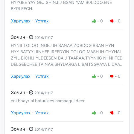
HYYGEE YAY GEJ SHINJIJ BSAN YAM B0LDOO.ENE
BYRLEECH.
·
Хариулах
Устгах
-
0
-
0
Зочин ·
2014/11/17
HYNII TOLOO INGEJ IH SANAA ZOBDOG BSAN HYN
HYY BATYYLIINHEE IREEDYIN TOLOO MASH IH CHYHAL
ZYIL BICHIJ YLDEESEN BAIJ TAARAA.TYYNIIG NI NIITED
DELGEECHEE TA NAR.SHYDARGA L BAITSGAAYA L DAA..
·
Хариулах
Устгах
-
0
-
0
Зочин ·
2014/11/17
enkhbayr ni batuulees hamaagui deer
·
Хариулах
Устгах
-
0
-
0
Зочин ·
2014/11/17