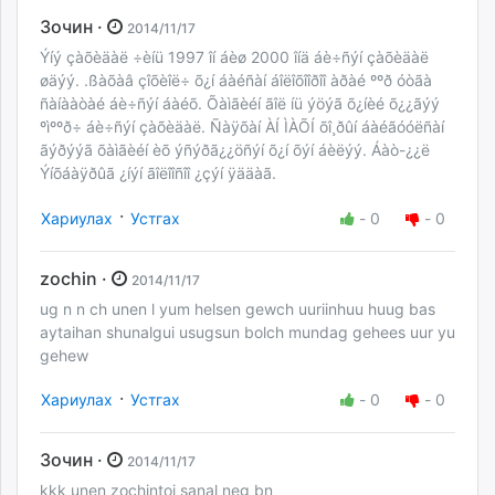
Зочин ·
2014/11/17
Ýíý çàõèäàë ÷èíü 1997 îí áèø 2000 îíä áè÷ñýí çàõèäàë
øäýý. .ßàõàâ çîõèîë÷ õ¿í áàéñàí áîëîõîîðîî àðàé ººð óòãà
ñàíààòàé áè÷ñýí áàéõ. Õàìãèéí ãîë íü ýöýã õ¿íèé õ¿¿ãýý
ºìººð÷ áè÷ñýí çàõèäàë. Ñàÿõàí ÀÍ ÌÀÕÍ õî¸ðûí áàéãóóëñàí
ãýðýýã õàìãèéí èõ ýñýðã¿¿öñýí õ¿í õýí áèëýý. Áàò-¿¿ë
Ýíõáàÿðûã ¿íýí ãîëîîñîî ¿çýí ÿääàã.
·
Хариулах
Устгах
-
0
-
0
zochin ·
2014/11/17
ug n n ch unen l yum helsen gewch uuriinhuu huug bas
aytaihan shunalgui usugsun bolch mundag gehees uur yu
gehew
·
Хариулах
Устгах
-
0
-
0
Зочин ·
2014/11/17
kkk unen zochintoi sanal neg bn