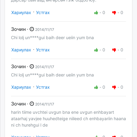
·
Хариулах
Устгах
-
0
-
0
Зочин ·
2014/11/17
Chi lolj un****gui baih deer ueiin yum bna
·
Хариулах
Устгах
-
0
-
0
Зочин ·
2014/11/17
Chi lolj un****gui baih deer ueiin yum bna
·
Хариулах
Устгах
-
0
-
0
Зочин ·
2014/11/17
harin tiime uvchtei uvgun bna ene uvgun enhbayart
ataarhaj yavjee huuhedteige niileed ch enhbayariin haana
ni ch hurehgui l de
·