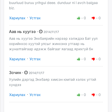
buurluud buruu yrihgui deee. dunduur ni l avch baigaa
biz.
·
Хариулах
Устгах
-
0
-
0
Aав нь хуугээ ·
2014/11/17
Аав нь хуугээ Энхбаярийн нэрээр хэлждээ Бат уул
оорийнхоо хуутэй улсыг жинхэнэ утгаар нь
жуналтайгаар идэжж байгааг яагаад ярихгуй бн
·
Хариулах
Устгах
-
0
-
0
Зочин ·
2014/11/17
Уулийн дэргэд Энхбаяр хиисэн юмтай хэлэх угтэй
хундээ
·
Хариулах
Устгах
-
0
-
0