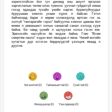
зорилготойсон бол гуч дөчөөд оны аюулт яргалал
харгислалын төлөө олон түмнээс уучлал гуйдаггүй юмаа
гэхэд ядахдаа тухайн үеийн харгис бурангуйчуудыг
буруушаан зэмлэх ухаан хүрэх л байсан. Гэтэл
байчихаад бараг л өөрөө хэлмэгдэлд өртсөн гэх нь
холгүй “тангарагийн гэрээ” байгуулна хэмээн цаанаа бол
өнөөх л реваншист холын санаатай санал хэлээд сууж
байна. Би чамд үүнийг л шулуухан хэлье гэсэн юм.
Эрвээхэйн насгүйгээ би мэдэж байна. Гэвч “Всем
смертям назло” хэдэн жил явахдаа л явна. Чиний мэтийн
хутагтын дүр эсгэсэн бирднүүдтэй үзэлцэж яваад л
дуусна.
Хөгжилтэй (
0
)
Гайхамшигтай (
0
)
Гунигтай (
0
)
Жихүүцмээр (
0
)
Үзэн ядмаар (
0
)