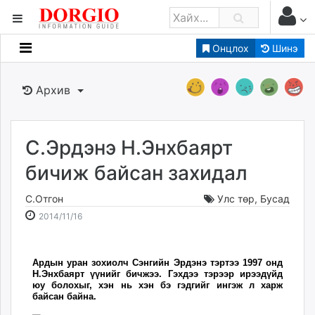
Онцлох
Шинэ
Мэдээллийн
Зар мэдээллийн
Архив
Банк санхүү
Бизнес ААН
Төрийн
С.Эрдэнэ Н.Энхбаярт
Нийслэлийн
бичиж байсан захидал
С.Отгон
Улс төр
,
Бусад
dorgio.mn
2014-
2026-
2014/11/16
Gogo.mn
11-
08-
caak.mn
16
06
news.mn
Ардын уран зохиолч Сэнгийн Эрдэнэ тэртээ 1997 онд
17:24:17
20:19:31
zindaa.mn
Н.Энхбаярт үүнийг бичжээ. Гэхдээ тэрээр ирээдүйд
юу болохыг, хэн нь хэн бэ гэдгийг ингэж л харж
Baabar.mn
байсан байна.
tovch.mn