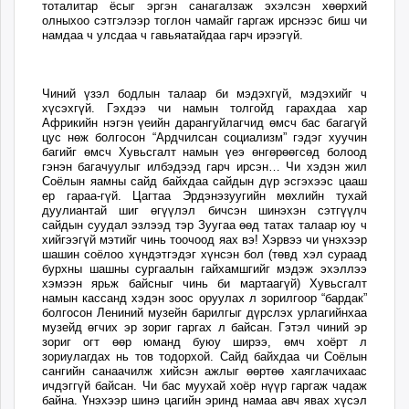
тоталитар ёсыг эргэн санагалзаж эхэлсэн хөөрхий
олныхоо сэтгэлээр тоглон чамайг гаргаж ирснээс биш чи
намдаа ч улсдаа ч гавьяатайдаа гарч ирээгүй.
Чиний үзэл бодлын талаар би мэдэхгүй, мэдэхийг ч
хүсэхгүй. Гэхдээ чи намын толгойд гарахдаа хар
Африкийн нэгэн үеийн дарангуйлагчид өмсч бас багагүй
цус нөж болгосон “Ардчилсан социализм” гэдэг хуучин
багийг өмсч Хувьсгалт намын үеэ өнгөрөөгсөд болоод
гэнэн багачуулыг илбэдээд гарч ирсэн… Чи хэдэн жил
Соёлын яамны сайд байхдаа сайдын дүр эсгэхээс цааш
ер гараа-гүй. Цагтаа Эрдэнэзуугийн мөхлийн тухай
дуулиантай шиг өгүүлэл бичсэн шинэхэн сэтгүүлч
сайдын суудал эзлээд тэр Зуугаа өөд татах талаар юу ч
хийгээгүй мэтийг чинь тоочоод яах вэ! Хэрвээ чи үнэхээр
шашин соёлоо хүндэтгэдэг хүнсэн бол (төвд хэл сураад
бурхны шашны сургаалын гайхамшгийг мэдэж эхэллээ
хэмээн ярьж байсныг чинь би мартаагүй) Хувьсгалт
намын кассанд хэдэн зоос оруулах л зорилгоор “бардак”
болгосон Лениний музейн барилгыг дүрслэх урлагийнхаа
музейд өгчих эр зориг гаргах л байсан. Гэтэл чиний эр
зориг огт өөр юманд буюу ширээ, өмч хоёрт л
зориулагдах нь тов тодорхой. Сайд байхдаа чи Соёлын
сангийн санаачилж хийсэн ажлыг өөртөө хаяглачихаас
ичдэггүй байсан. Чи бас муухай хоёр нүүр гаргаж чадаж
байна. Үнэхээр шинэ цагийн эринд намаа авч явах хүсэл