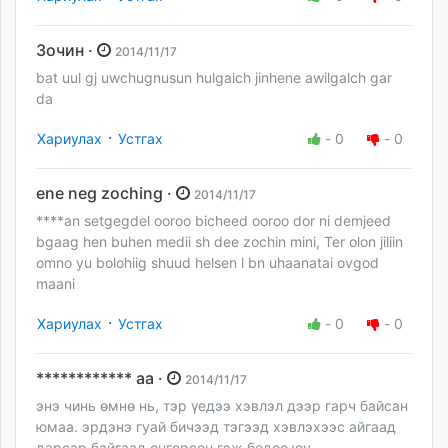
Зочин ·
2014/11/17
bat uul gj uwchugnusun hulgaich jinhene awilgalch gar
da
·
Хариулах
Устгах
-
0
-
0
ene neg zoching ·
2014/11/17
****an setgegdel ooroo bicheed ooroo dor ni demjeed
bgaag hen buhen medii sh dee zochin mini, Ter olon jiliin
omno yu bolohiig shuud helsen l bn uhaanatai ovgod
maani
·
Хариулах
Устгах
-
0
-
0
************ аа ·
2014/11/17
энэ чинь өмнө нь, тэр үедээ хэвлэл дээр гарч байсан
юмаа. эрдэнэ гуай бичээд тэгээд хэвлэхээс айгаад
дарсар байгаад өнгөрсөн гэж бодоо юу.