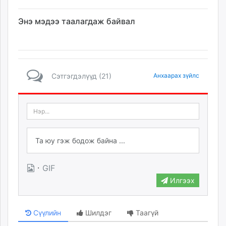
Энэ мэдээ таалагдаж байвал
Сэтгэгдэлүүд (21)
Анхаарах зүйлс
·
GIF
Илгээх
Сүүлийн
Шилдэг
Таагүй