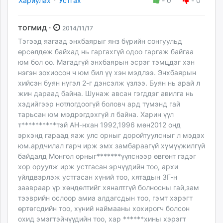
Хариулах
Устгах
-
0
-
0
тогмид ·
2014/11/17
Тэгээд яагаад энхбаярыг янз бүрийн сонгуульд
өрсөлдөж байхад нь гаргахгүй одоо гаргаж байгаа
юм бол оо. Магадгүй энхбаярын эсрэг тэмцдэг хэн
нэгэн зохиосон ч юм бил үү хэн мэдлээ. Энхбаярын
хийсэн буян нүгэл 2-г дэнсэлж үзлээ. Буян нь арай л
жин дараад байна. Шунаж авсан гэгддэг авилга нь
хэдийгээр нотлогдоогүй боловч ард түмэнд гай
тарьсан юм мэдрэгдэхгүй л байна. Харин үүл
т**********тэй АН-нхан 1992,1996 мөн2012 онд
эрхэнд гараад яаж улс орныг доройтуулсныг л мэдэх
юм.ардчилал гарч ирж эмх замбараагүй хүмүүжилгүй
байдалд Монгол орныг*******үүлснээр өвгөнт гэдэг
хор оруулж ирж устгасан эрчүүдийн тоо, архи
үйлдвэрлэж устгасан хүний тоо, хятадын ЗГ-н
заавраар үр хөндөлтийг хяналтгүй болносны гай,зам
тээврийн ослоор амиа алдагсдын тоо, гэмт хэрэгт
өртөгсдийн тоо, хүний наймааны хохирогч болсон
охид эмэгтэйчүүдийн тоо, хар ******хины хэрэгт