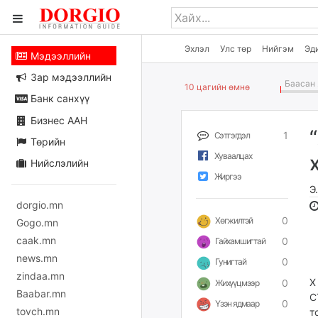
Эхлэл
Улс төр
Нийгэм
Эд
Мэдээллийн
Зар мэдээллийн
Баасан 
10 цагийн өмнө
Банк санхүү
Бизнес ААН
1
Сэтгэгдэл
Төрийн
Хуваалцах
Нийслэлийн
Жиргээ
Э
dorgio.mn
0
Хөгжилтэй
Gogo.mn
caak.mn
0
Гайхамшигтай
news.mn
0
Гунигтай
zindaa.mn
Х
0
Жихүүцмээр
Baabar.mn
С
0
Үзэн ядмаар
tovch.mn
т