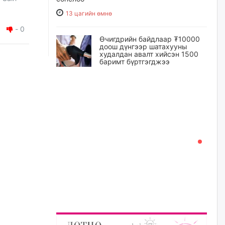
13 цагийн өмнө
-
0
Өчигдрийн байдлаар ₮10000
доош дүнгээр шатахууны
худалдан авалт хийсэн 1500
баримт бүртгэгджээ
13 цагийн өмнө
Шатахуун олголтыг 50,000
төгрөгөөр хязгаарласныг
нэмэгдүүлж 100,000 төгрөгт
хүргэхээр судалж байгаа
14 цагийн өмнө
Ц.Сандаг-Очир: COP17 ба
COP31 хурлын уялдаа нь
Риогийн гурван конвенцын
нэгдсэн хэрэгжилтийг ахиулах
чухал алхам болно
15 цагийн өмнө