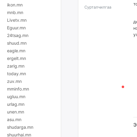
т
ikon.mn
Сурталчилгаа
mnb.mn
Т
Livetv.mn
д
Eguur.mn
н
у
24tsag.mn
shuud.mn
eagle.mn
ergelt.mn
zarig.mn
today.mn
zuv.mn
mminfo.mn
ugluu.mn
urlag.mn
unen.mn
asu.mn
Э
shudarga.mn
shuurhai.mn