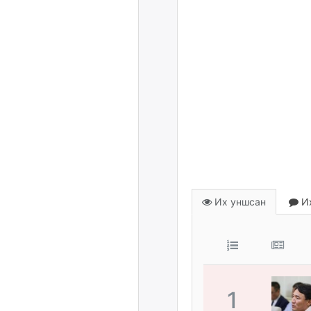
Их уншсан
Их
1