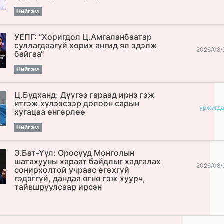
Нийгэм
УЕПГ: “Хоригдол Ц.Амгаланбаатар
cуллагдаагүй хорих ангид ял эдэлж
2026/08/
байгаа“
Нийгэм
Ц.Будханд: Дүүгээ гараад ирнэ гэж
итгэж хүлээсээр долоон сарын
уржигд
хугацаа өнгөрлөө
Нийгэм
Э.Бат-Үүл: Оросууд Монголын
шатахууны хараат байдлыг хадгалах
2026/08/
сонирхолтой учраас өгөхгүй
гэдэггүй, дандаа өгнө гэж хуурч,
тайвшруулсаар ирсэн