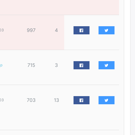
үйлчилгээний ажилтнуудын
ХАРИЛЦАА хандлагатай
холбоотой ГОМДОЛ их байгааг
дурдлаа
өчигдѳр
997
4
03
Бариста хийх нь залуусын
дунд яагаад трэнд болов
өчигдѳр
715
3
ар
Өмгөөлөгч Б.Оюунбилэг:
"Урьхан" Б.Чинбат гэж хүн
бизнес хамтрагчаа гүтгэж
хууль хяналтын байгууллагаар
шалгуулж, торны цаана
суулгана гэх мэтээр дарамталдаг
703
13
03
өчигдѳр
Д.Амарбаясгалан:
Шатахууныхаа 97 хувийг нэг
улсаас авдаг хараат байдлаа
зогсоож, Арабын орнуудаас