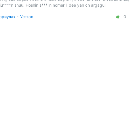
uju****n shuu. Hoshin s***iin nomer 1 dee yah ch argagui
·
ариулах
Устгах
-
0