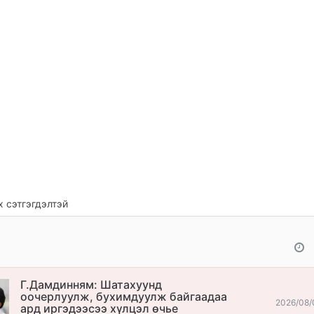
 сэтгэгдэлтэй
Г.Дамдинням: Шатахуунд
оочерлуулж, бухимдуулж байгаадаа
2026/08/
ард иргэдээсээ хүлцэл өчье