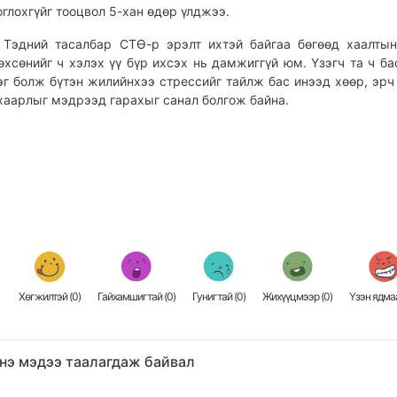
оглохгүйг тооцвол 5-хан өдөр үлджээ.
эдний тасалбар СТӨ-р эрэлт ихтэй байгаа бөгөөд хаалтын
өхсөнийг ч хэлэх үү бүр ихсэх нь дамжиггүй юм. Үзэгч та ч ба
эг болж бүтэн жилийнхээ стрессийг тайлж бас инээд хөөр, эрч 
хаарлыг мэдрээд гарахыг санал болгож байна.
Хөгжилтэй (
0
)
Гайхамшигтай (
0
)
Гунигтай (
0
)
Жихүүцмээр (
0
)
Үзэн ядмаа
нэ мэдээ таалагдаж байвал