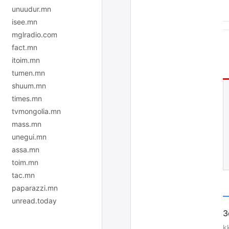
unuudur.mn
isee.mn
mglradio.com
fact.mn
itoim.mn
tumen.mn
shuum.mn
times.mn
tvmongolia.mn
mass.mn
unegui.mn
assa.mn
toim.mn
tac.mn
paparazzi.mn
unread.today
k