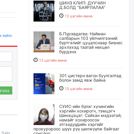
ШИНЭ КЛИП: ДУУЧИН
Д.БОЛД "БАЯРЛАЛАА"
13 цагийн өмнө
Б.Пүрэвдагва: Найман
х зүйлс
салбарын 103 үйлчилгээний
бүртгэлийг цуцалснаар бизнес
эрхлэхэд таатай нөхцөл
бүрдэнэ
13 цагийн өмнө
301 цистерн вагон буулгалтад
болон замд явж байна
13 цагийн өмнө
гээх
СУИС-ийн бүлэг хүчингийн
хэргийн хохирогч, тэмцэгч
Шинэцэцэг: Сайхан мэдээтэй,
намайг хохироосон
этгээдүүдийн хэргийг
прокуророос шүүх рүү шилжүүлж байгааг
 Sain
сонслоо