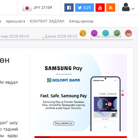
625
JPY 27.19₮
э
ярилцлага
КОНТЕНТ ЗАДЛАН
Хятад орноор
мар 2026 08 04
Даваа 2026 08 03
Ням 2026 08 02
хөн
йл явдал
дал” шоу
о тэдний
ны өдөр