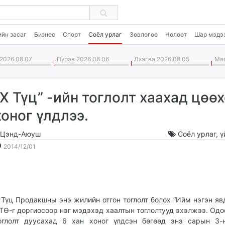
ийн засаг
Бизнес
Спорт
Соёл урлаг
Зөвлөгөө
Чөлөөт
Шар мэдэ
2026 08 07
Пүрэв 2026 08 06
Лхагва 2026 08 05
Мяг
“Х Түц” -ийн тоглолт хаахад цөө
хоног үлдлээ.
.Цэнд-Аюуш
Соёл урлаг
,
ү
2014-
2026-
2014/12/01
12-
08-
01
08
19:16:30
02:05:24
 Түц Продакшны энэ жилийн отгон тоглолт болох “Ийм нэгэн яв
ТӨ-г доргиосоор нэг мэдэхэд хаалтын тоглолтууд эхэлжээ. Одо
оглолт дуусахад 6 хан хоног үлдсэн бөгөөд энэ сарын 3-