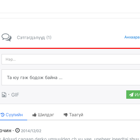
Сэтгэгдэлүүд (1)
Анхаара
·
GIF
Ил
Сүүлийн
Шилдэг
Таагүй
Зочин ·
2014/12/02
k Agluud cagaan derko umsuuldeg ch yu vee, uneheer ineedtai shuu,