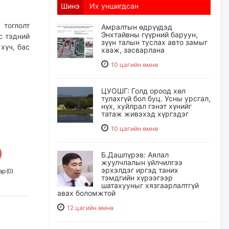
Шинэ
Их уншигдсан
 тоглолт
Амралтын өдрүүдэд
Энхтайвны гүүрний баруун,
с тэдний
зүүн талын туслах авто замыг
хүч, бас
хааж, засварлана
10 цагийн өмнө
ЦУОШГ: Голд ороод хөл
тулахгүй бол буц. Усны урсгал,
нүх, хуйлрал гэнэт хүнийг
татаж живэхэд хүргэдэг
10 цагийн өмнө
Б.Дашпүрэв: Аялал
жуулчлалын үйлчилгээ
эрхэлдэг иргэд таних
р (
0
)
тэмдгийн хүрээгээр
шатахууныг хязгаарлалтгүй
авах боломжтой
12 цагийн өмнө