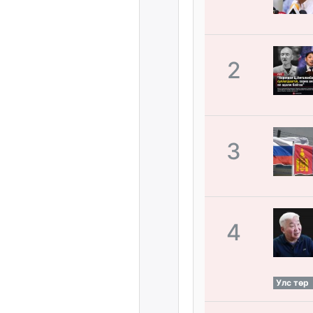
2
3
4
Улс төр