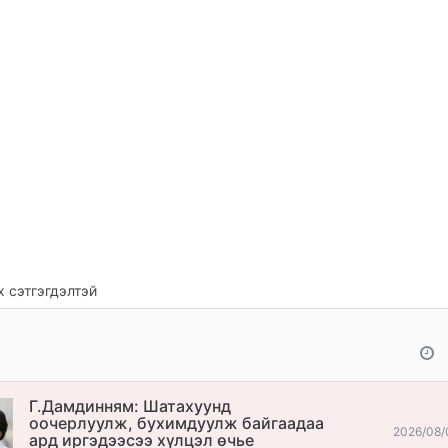
 сэтгэгдэлтэй
Г.Дамдинням: Шатахуунд
оочерлуулж, бухимдуулж байгаадаа
2026/08/
ард иргэдээсээ хүлцэл өчье