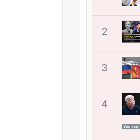
2
3
4
Улс төр