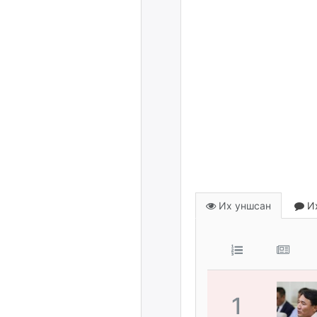
Их уншсан
Их
1