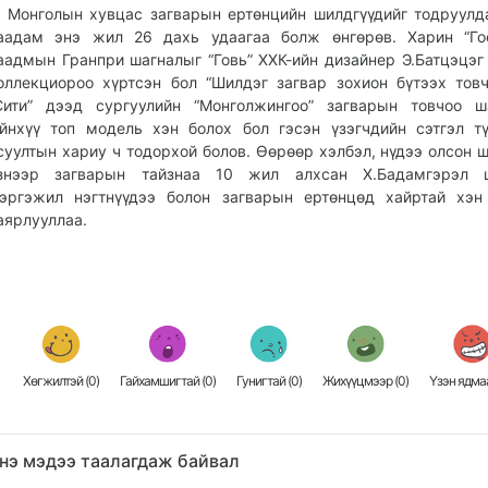
онголын хувцас загварын ертөнцийн шилдгүүдийг тодруулда
аадам энэ жил 26 дахь удаагаа болж өнгөрөв. Харин “Гоё
аадмын Гранпри шагналыг “Говь” ХХК-ийн дизайнер Э.Батцэцэг 
оллекциороо хүртсэн бол “Шилдэг загвар зохион бүтээх товч
Сити” дээд сургуулийн “Монголжингоо” загварын товчоо ш
йнхүү топ модель хэн болох бол гэсэн үзэгчдийн сэтгэл т
суултын хариу ч тодорхой болов. Өөрөөр хэлбэл, нүдээ олсон 
знээр загварын тайзнаа 10 жил алхсан Х.Бадамгэрэл ш
эргэжил нэгтнүүдээ болон загварын ертөнцөд хайртай хэн
аярлууллаа.
Хөгжилтэй (
0
)
Гайхамшигтай (
0
)
Гунигтай (
0
)
Жихүүцмээр (
0
)
Үзэн ядмаа
нэ мэдээ таалагдаж байвал