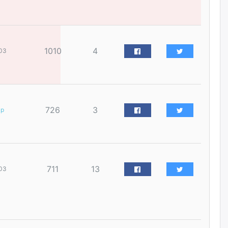
үйлчилгээний ажилтнуудын
ХАРИЛЦАА хандлагатай
холбоотой ГОМДОЛ их байгааг
дурдлаа
өчигдѳр
1010
4
03
Бариста хийх нь залуусын
дунд яагаад трэнд болов
өчигдѳр
726
3
ар
Өмгөөлөгч Б.Оюунбилэг:
"Урьхан" Б.Чинбат гэж хүн
бизнес хамтрагчаа гүтгэж
хууль хяналтын байгууллагаар
шалгуулж, торны цаана
суулгана гэх мэтээр дарамталдаг
711
13
03
өчигдѳр
Д.Амарбаясгалан:
Шатахууныхаа 97 хувийг нэг
улсаас авдаг хараат байдлаа
зогсоож, Арабын орнуудаас