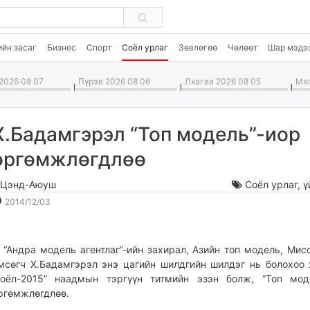
ийн засаг
Бизнес
Спорт
Соёл урлаг
Зөвлөгөө
Чөлөөт
Шар мэдэ
2026 08 07
Пүрэв 2026 08 06
Лхагва 2026 08 05
Мяг
Х.Бадамгэрэл “Топ модель”-иор
өргөмжлөгдлөө
.Цэнд-Аюуш
Соёл урлаг
,
ү
2014-
2026-
2014/12/03
12-
08-
03
08
17:20:04
11:05:56
Андра модель агентлаг”-ийн захирал, Азийн топ модель, Мисс
мсөгч Х.Бадамгэрэл энэ цагийн шилдгийн шилдэг нь болохоо
Гоёл-2015” наадмын тэргүүн титмийн эзэн болж, “Топ мод
ргөмжлөгдлөө.