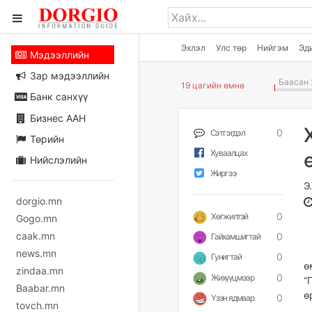
Эхлэл
Улс төр
Нийгэм
Эд
Мэдээллийн
Зар мэдээллийн
Баасан 
19 цагийн өмнө
Банк санхүү
Бизнес ААН
0
Сэтгэгдэл
Төрийн
Хуваалцах
Нийслэлийн
Жиргээ
Э
dorgio.mn
0
Хөгжилтэй
Gogo.mn
caak.mn
0
Гайхамшигтай
“
news.mn
0
Гунигтай
ө
zindaa.mn
0
Жихүүцмээр
“
Baabar.mn
ө
0
Үзэн ядмаар
tovch.mn