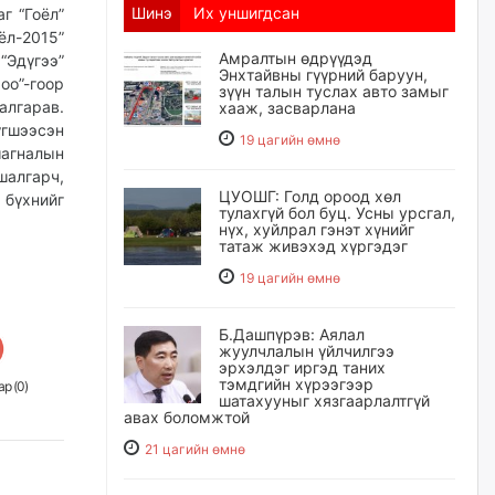
Шинэ
Их уншигдсан
г “Гоёл”
л-2015”
Амралтын өдрүүдэд
“Эдүгээ”
Энхтайвны гүүрний баруун,
оо”-гоор
зүүн талын туслах авто замыг
алгарав.
хааж, засварлана
үгшээсэн
19 цагийн өмнө
шагналын
алгарч,
ЦУОШГ: Голд ороод хөл
 бүхнийг
тулахгүй бол буц. Усны урсгал,
нүх, хуйлрал гэнэт хүнийг
татаж живэхэд хүргэдэг
19 цагийн өмнө
Б.Дашпүрэв: Аялал
жуулчлалын үйлчилгээ
эрхэлдэг иргэд таних
тэмдгийн хүрээгээр
р (
0
)
шатахууныг хязгаарлалтгүй
авах боломжтой
21 цагийн өмнө