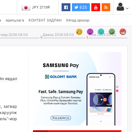
625
JPY 27.19₮
э
ярилцлага
КОНТЕНТ ЗАДЛАН
Хятад орноор
мар 2026 08 04
Даваа 2026 08 03
Ням 2026 08 02
йл явдал
, загвар
 харуулж
ель”-иор