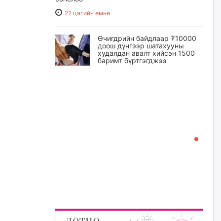
22 цагийн өмнө
Өчигдрийн байдлаар ₮10000
доош дүнгээр шатахууны
худалдан авалт хийсэн 1500
баримт бүртгэгджээ
22 цагийн өмнө
Шатахуун олголтыг 50,000
төгрөгөөр хязгаарласныг
нэмэгдүүлж 100,000 төгрөгт
хүргэхээр судалж байгаа
23 цагийн өмнө
Ц.Сандаг-Очир: COP17 ба
COP31 хурлын уялдаа нь
Риогийн гурван конвенцын
нэгдсэн хэрэгжилтийг ахиулах
чухал алхам болно
24 цагийн өмнө