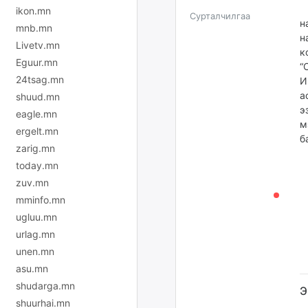
М
ikon.mn
Сурталчилгаа
н
mnb.mn
н
Livetv.mn
к
Eguur.mn
“
24tsag.mn
И
а
shuud.mn
э
eagle.mn
м
ergelt.mn
б
zarig.mn
today.mn
zuv.mn
mminfo.mn
ugluu.mn
urlag.mn
unen.mn
asu.mn
shudarga.mn
Э
shuurhai.mn