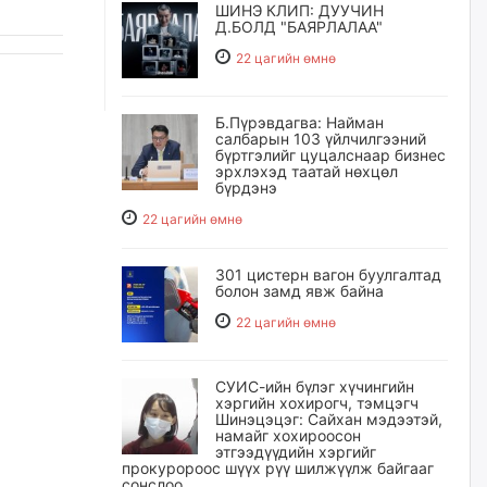
ШИНЭ КЛИП: ДУУЧИН
Д.БОЛД "БАЯРЛАЛАА"
22 цагийн өмнө
Б.Пүрэвдагва: Найман
салбарын 103 үйлчилгээний
бүртгэлийг цуцалснаар бизнес
эрхлэхэд таатай нөхцөл
бүрдэнэ
22 цагийн өмнө
301 цистерн вагон буулгалтад
болон замд явж байна
22 цагийн өмнө
СУИС-ийн бүлэг хүчингийн
хэргийн хохирогч, тэмцэгч
Шинэцэцэг: Сайхан мэдээтэй,
намайг хохироосон
этгээдүүдийн хэргийг
прокуророос шүүх рүү шилжүүлж байгааг
сонслоо