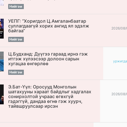
Нийгэм
УЕПГ: “Хоригдол Ц.Амгаланбаатар
cуллагдаагүй хорих ангид ял эдэлж
2026/08/
байгаа“
Нийгэм
Ц.Будханд: Дүүгээ гараад ирнэ гэж
итгэж хүлээсээр долоон сарын
уржигд
хугацаа өнгөрлөө
Нийгэм
Э.Бат-Үүл: Оросууд Монголын
шатахууны хараат байдлыг хадгалах
2026/08/
сонирхолтой учраас өгөхгүй
гэдэггүй, дандаа өгнө гэж хуурч,
тайвшруулсаар ирсэн