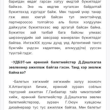
баригдан өвдөг гарсан хатуу өмдтэй бүжиглэдэг
байжээ. Энэ нь өвдгөө нугалсан байдалтай
бүжиглэхэд хүргэдэг байж. Мөн тэдний үнэр танар
гэж авах юмгүй байсан тул эмэгтэйчүүд
партнероосоо толгойгоо аль болох холдуулан
дайжуулж бүжиглэхээс өөр аргагүй байсан байна.
Бүжиглэх зай талбай бага байсны улмаас
ширээнүүдийн зай завсраар манервлан бүжиглэдэг
байлаа. ИнгэжXIX зууны дунд үед Аргентиний танго
бүжгийн үндсэн хөдөлгөөн, алхмууд(па) үүссэн
түүхтэй гэдэг.
-УДБЭТ-ын ерөнхий балетмейстер Д.Дашлхагва
зөвлөхөөр ажиллаж байгаа гэсэн. Танд хэр зөвлөж
байна вэ?
-Балетын хөгжмийг хөгжмийн залуу зохиолч
Х.Алтангэрэл бичиж, ерөнхий зураач соёлын
тэргүүний ажилтан Г.Ганбаатар тайз чимэглэлийг
хийж, ерөнхий балетмейстер Д.Дашлхагва зөвлөх
балетмейстерээр, зураач Г.Оюун хувцасны
дизайнераар тус тус ажиллаж байгаа. Мөн балетыг