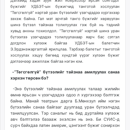
23:42:05
02:24:07
Дэлхийд хэдэн зуун жил ноёрхсоор ирсэн сонгодог
ikon.mn
бүжгийг УДБЭТ-ын бүжигчид танготой хослуулан
mnb.mn
“Төгсгөлгүй” нэртэй уран бүтээлийг үзэгчдэдээ хүргэхээр
зэхэж байна. Гал мэт эрчтэй танго бүжгийг хөрвүүлэн
Livetv.mn
шинэ бүтээл тайзнаа толилуулах гэж буй нь тэдний
Eguur.mn
хувьд анхны тохиолдол. “Төгсгөлгүй” нэртэй шинэ уран
24tsag.mn
бүтээлээ үзэгчдэдээ толилуулахаар яарч бас сэтгэл
shuud.mn
догдлон хүлээж байгаа УДБЭТ-ын балетчин
eagle.mn
Э.Эрдэнэжаргалтай ярилцлаа. Тэрбээр балетыг танготой
ergelt.mn
хослуулах хэцүү бөгөөд хүндтэй үүрэг хүлээн бүжиг
дэглээчээр ажиллаж байгаа нэгэн юм.
zarig.mn
today.mn
-“Төгсгөлгүй” бүтээлийг тайзнаа амилуулах санаа
zuv.mn
хэрхэн төрсөн бэ?
mminfo.mn
-Энэ бүтээлийг тайзнаа амилуулах талаар жилийн
ugluu.mn
өмнө ярьсан ч үзэгчдэдээ одоо л хүргэхээр бэлтгэж
urlag.mn
байна. Манай театрын дарга Б.Мөнхзул ийм нэгэн
unen.mn
бүтээлийн санаа байгааг дуулгаад уран бүтээлчдэд
танилцуулсан. Тэр саналыг нь бид дуртайяа хүлээж
asu.mn
авч бэлтгэлээ базааж эхэлсэн нь энэ. Би СУИС-д
shudarga.mn
сурч байхдаа латин америк, цэнгээнт бүжиг сонирхон
shuurhai.mn