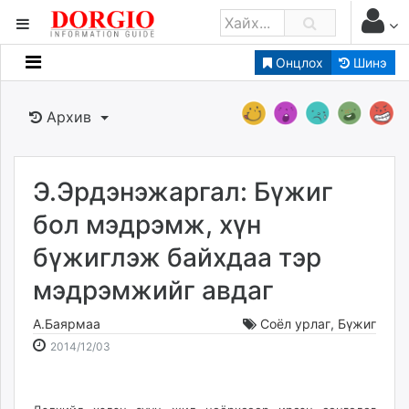
Онцлох
Шинэ
Мэдээллийн
Зар мэдээллийн
Архив
Банк санхүү
Бизнес ААН
Төрийн
Э.Эрдэнэжаргал: Бүжиг
Нийслэлийн
бол мэдрэмж, хүн
бүжиглэж байхдаа тэр
dorgio.mn
мэдрэмжийг авдаг
Gogo.mn
caak.mn
А.Баярмаа
Соёл урлаг
,
Бүжиг
news.mn
2014-
2026-
2014/12/03
zindaa.mn
12-
08-
Baabar.mn
03
08
tovch.mn