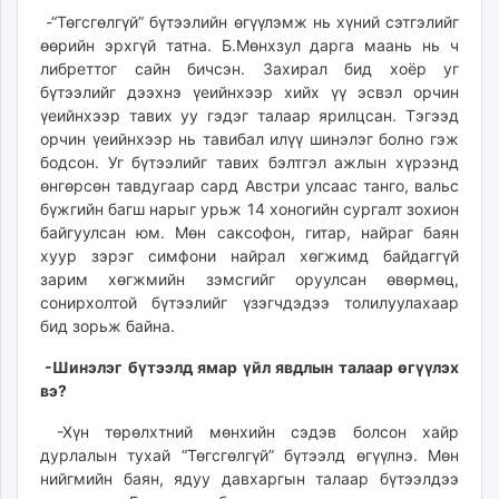
-“Төгсгөлгүй” бүтээлийн өгүүлэмж нь хүний сэтгэлийг
өөрийн эрхгүй татна. Б.Мөнхзул дарга маань нь ч
либреттог сайн бичсэн. Захирал бид хоёр уг
бүтээлийг дээхнэ үеийнхээр хийх үү эсвэл орчин
үеийнхээр тавих уу гэдэг талаар ярилцсан. Тэгээд
орчин үеийнхээр нь тавибал илүү шинэлэг болно гэж
бодсон. Уг бүтээлийг тавих бэлтгэл ажлын хүрээнд
өнгөрсөн тавдугаар сард Австри улсаас танго, вальс
бүжгийн багш нарыг урьж 14 хоногийн сургалт зохион
байгуулсан юм. Мөн саксофон, гитар, найраг баян
хуур зэрэг симфони найрал хөгжимд байдаггүй
зарим хөгжмийн зэмсгийг оруулсан өвөрмөц,
сонирхолтой бүтээлийг үзэгчдэдээ толилуулахаар
бид зорьж байна.
-Шинэлэг бүтээлд ямар үйл явдлын талаар өгүүлэх
вэ?
-Хүн төрөлхтний мөнхийн сэдэв болсон хайр
дурлалын тухай “Төгсгөлгүй” бүтээлд өгүүлнэ. Мөн
нийгмийн баян, ядуу давхаргын талаар бүтээлдээ