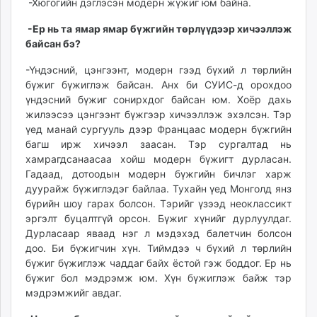
-Хюгогийн дэглэсэн модерн жүжиг юм байна.
-Ер нь та ямар ямар бүжгийн төрлүүдээр хичээллэж
байсан бэ?
-Үндэсний, цэнгээнт, модерн гээд бүхий л төрлийн
бүжиг бүжиглэж байсан. Анх би СУИС-д орохдоо
үндэсний бүжиг сонирхдог байсан юм. Хоёр дахь
жилээсээ цэнгээнт бүжгээр хичээллэж эхэлсэн. Тэр
үед манай сургууль дээр Францаас модерн бүжгийн
багш ирж хичээл заасан. Тэр сургалтад нь
хамрагдсанаасаа хойш модерн бүжигт дурласан.
Гадаад, дотоодын модерн бүжгийн бичлэг харж
дуурайж бүжиглэдэг байлаа. Тухайн үед Монголд янз
бүрийн шоу гарах болсон. Тэрийг үзээд неоклассикт
эргэлт буцалтгүй орсон. Бүжиг хүнийг дурлуулдаг.
Дурласаар яваад нэг л мэдэхэд балетчин болсон
доо. Би бүжигчин хүн. Тиймдээ ч бүхий л төрлийн
бүжиг бүжиглэж чаддаг байх ёстой гэж боддог. Ер нь
бүжиг бол мэдрэмж юм. Хүн бүжиглэж байж тэр
мэдрэмжийг авдаг.