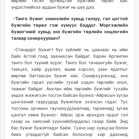
өөрийн гэсэн ертөнцтэй бүжгийн төрөл. Бас
үндэстнийхээ ардын бүжиг нь шүү дээ.
-Танго бүжиг хэмнэлийн хувьд галзуу, гал цогтой
бүжгийн төрөл гэж хүмүүс боддог. Мэргэжлийн
бүжигчний хувьд энэ бүжгийн төрлийн онцлогийн
талаар сонирхуулаач?
-Стандарт бүжигт бүх зүйлийг нь цаанаас нь ийм
байх ёстой гээд заачихсан байдаг. Харин Аргинтен
танго бол түүний эсрэг. Танго бол тачаангуйн бүжиг,
тэмцэл, хайр дурлал, өшөө хорсол, үзэн ядалтыг
өөртөө багтаасан бүжиг юм. Сонирхуулахад, энэ
бүжгийн гарал үүслийн тухай хэдэн төрлийн онол,
таамаг байдаг. Анхлан ийм төрлийн бүжгийг тухайн
үедээ жижигхэн тосгон байсан Буэнос-Айресын зугаа
цэнгээний газруудад бүжиглэж эхэлсэн гэдэг. Тус
тосгоны орчмын гаучонууд(малчид, тариачид) зугаа
цэнгэл хөөж Буэнос- Айрес орж ирэхдээ ордог гол
газар нь хөлсний хүүхний(бордель) газар байв. Энд
бас бүжиг бүжиглэдэг байж. Гуачо нар хувцсаа болон
биеэ угаадаггүй байсан болохоор хир даахинд