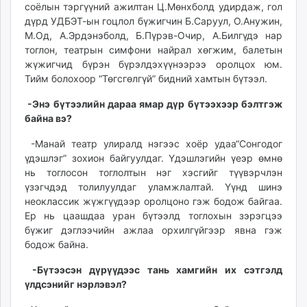
соёлын тэргүүний ажилтан Ц.Мөнхболд удирдаж, гол
дүрд УДБЭТ-ын гоцлол бүжигчин Б.Саруул, О.Анужин,
М.Од, А.Эрдэнэболд, Б.Пүрэв-Очир, А.Билгүдэ нар
тоглон, театрын симфони найрал хөгжим, балетын
жүжигчид бүрэн бүрэлдэхүүнээрээ оролцох юм.
Тийм болохоор “Төгсгөлгүй” бидний хамтын бүтээл.
-Энэ бүтээлийн дараа ямар дүр бүтээхээр бэлтгэж
байна вэ?
-Манай театр улиралд нэгээс хоёр удаа“Сонгодог
үдэшлэг” зохион байгуулдаг. Үдэшлэгийн үеэр өмнө
нь тоглосон тоглолтын нэг хэсгийг түүвэрчлэн
үзэгчдэд толилуулдаг уламжлалтай. Үүнд шинэ
неоклассик жүжгүүдээр оролцоно гэж бодож байгаа.
Ер нь цаашдаа уран бүтээлд тоглохын зэрэгцээ
бүжиг дэглээчийн ажлаа орхилгүйгээр явна гэж
бодож байна.
-Бүтээсэн дүрүүдээс тань хамгийн их сэтгэлд
үлдсэнийг нэрлэвэл?