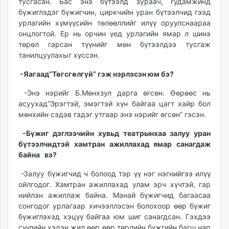
тусгасан. Бас энэ бүтээлд зураач, гудамжинд
бүжиглэдэг бүжигчин, циркчийн уран бүтээлчид гээд
урлагийн хүмүүсийн төлөөллийг илүү оруулснаараа
онцлогтой. Ер нь орчин үед урлагийн ямар л шинэ
төрөл гарсан түүнийг мөн бүтээлдээ тусгаж
танилцуулахыг хүссэн.
-Яагаад“Төгсгөлгүй” гэж нэрлэсэн юм бэ?
-Энэ нэрийг Б.Мөнхзул дарга өгсөн. Өөрөөс нь
асуухад“Эрэгтэй, эмэгтэй хүн байгаа цагт хайр бол
мөнхийн сэдэв гэдэг утгаар энэ нэрийг өгсөн” гэсэн.
-Бүжиг дэглээчийн хувьд театрынхаа залуу уран
бүтээлчидтэй хамтран ажиллахад ямар санагдаж
байна вэ?
-Залуу бүжигчид ч болоод тэр үү нэг нэгнийгээ илүү
ойлгодог. Хамтран ажиллахад улам эрч хүчтэй, гар
нийлэн ажиллаж байна. Манай бүжигчид багаасаа
сонгодог урлагаар хичээллэсэн болохоор өөр бүжиг
бүжиглэхэд хэцүү байгаа юм шиг санагдсан. Гэхдээ
сүүлийн хэдэн жил өөр өөр төрлийн бүжгийн багш нар