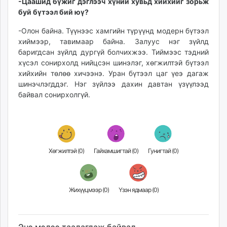
-Цаашид бүжиг дэглээч хүний хувьд хийхийг зорьж
буй бүтээл бий юү?
-Олон байна. Түүнээс хамгийн түрүүнд модерн бүтээл
хиймээр, тавимаар байна. Залуус нэг зүйлд
баригдсан зүйлд дургүй болчихжээ. Тиймээс тэдний
хүсэл сонирхолд нийцсэн шинэлэг, хөгжилтэй бүтээл
хийхийн төлөө хичээнэ. Уран бүтээл цаг үеэ дагаж
шинэчлэгддэг. Нэг зүйлээ дахин давтан үзүүлээд
байвал сонирхолгүй.
Хөгжилтэй (
0
)
Гайхамшигтай (
0
)
Гунигтай (
0
)
Жихүүцмээр (
0
)
Үзэн ядмаар (
0
)