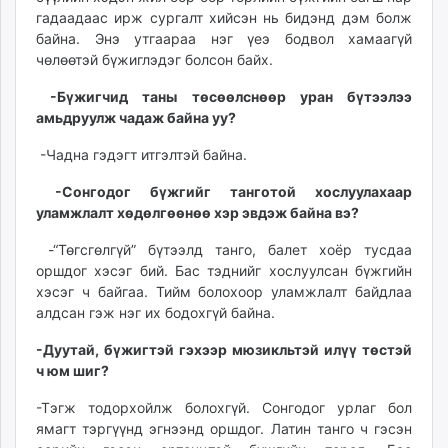
гадаадаас ирж сургалт хийсэн нь бидэнд дэм болж
байна. Энэ утгаараа нэг үеэ бодвол хамаагүй
чөлөөтэй бүжиглэдэг болсон байх.
-Бүжигчид таны төсөөлснөөр уран бүтээлээ
амьдруулж чадаж байна уу?
-Чадна гэдэгт итгэлтэй байна.
-Сонгодог бүжгийг танготой хослуулахаар
уламжлалт хөдөлгөөнөө хэр эвдэж байна вэ?
-“Төгсгөлгүй” бүтээлд танго, балет хоёр тусдаа
оршдог хэсэг бий. Бас тэднийг хослуулсан бүжгийн
хэсэг ч байгаа. Тийм болохоор уламжлалт байдлаа
алдсан гэж нэг их бодохгүй байна.
-Дуутай, бүжигтэй гэхээр мюзикльтэй илүү төстэй
ч юм шиг?
-Тэгж тодорхойлж болохгүй. Сонгодог урлаг бол
ямагт тэргүүнд эгнээнд оршдог. Латин танго ч гэсэн