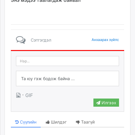
Энэ мэдээ таалагдаж байвал
Сэтгэгдэл
Анхаарах зүйлс
·
GIF
Илгээх
Сүүлийн
Шилдэг
Таагүй