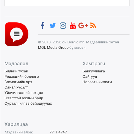
© 2013-2026 он Dorgio.mn, Мэдээллийн хөтөч
MGL Media Group
бүтээсэн.
Мэдээлэл
Хамтрагч
Бидний тухай
Байгууллага
Редакцийн бодлого
Сайтууд
Зохиогчийн эрх
Чөлөөт нийтлэгч
Санал хүсэлт
Үйлчилгээний нөхцөл
Нээлттэй ажлын байр
Сурталчилгаа байршуулах
Харилцаа
Мэдээний алба:
7711 4747