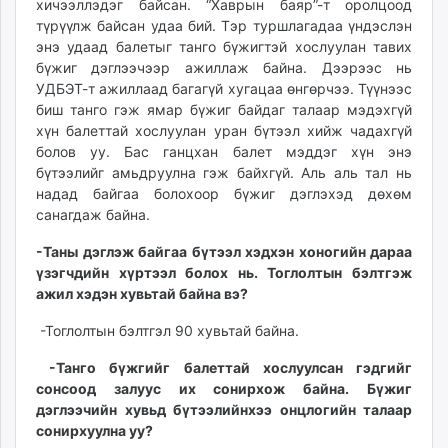
хичээллэдэг байсан. “Хаврын баяр”-т оролцоод
unuudur.mn
түрүүлж байсан удаа бий. Тэр туршлагадаа үндэслэн
isee.mn
энэ удаад балетыг танго бүжигтэй хослуулан тавих
mglradio.com
бүжиг дэглээчээр ажиллаж байна. Дээрээс нь
УДБЭТ-т ажиллаад багагүй хугацаа өнгөрчээ. Түүнээс
fact.mn
биш танго гэж ямар бүжиг байдаг талаар мэдэхгүй
itoim.mn
хүн балеттай хослуулан уран бүтээл хийж чадахгүй
tumen.mn
болов уу. Бас ганцхан балет мэддэг хүн энэ
shuum.mn
бүтээлийг амьдруулна гэж байхгүй. Аль аль тал нь
times.mn
надад байгаа болохоор бүжиг дэглэхэд дөхөм
санагдаж байна.
tvmongolia.mn
mass.mn
-Таны дэглэж байгаа бүтээл хэдхэн хоногийн дараа
unegui.mn
үзэгчдийн хүртээл болох нь. Тоглолтын бэлтгэж
assa.mn
ажил хэдэн хувьтай байна вэ?
toim.mn
-Тоглолтын бэлтгэл 90 хувьтай байна.
tac.mn
paparazzi.mn
-Танго бүжгийг балеттай хослуулсан гэдгийг
сонсоод залуус их сонирхож байна. Бүжиг
unread.today
дэглээчийн хувьд бүтээлийнхээ онцлогийн талаар
сонирхуулна уу?