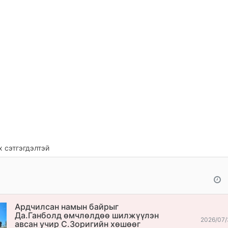
 сэтгэгдэлтэй
Ардчилсан намын байрыг
Да.Ганболд өмчлөлдөө шилжүүлэн
2026/07/
авсан учир С.Зоригийн хөшөөг