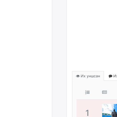
Их уншсан
Их
1