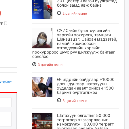
301 цистерн вагон буулгалтад
болон замд явж байна
2 цагийн өмнө
р (
0
)
СУИС-ийн бүлэг хүчингийн
хэргийн хохирогч, тэмцэгч
Шинэцэцэг: Сайхан мэдээтэй,
намайг хохироосон
этгээдүүдийн хэргийг
прокуророос шүүх рүү шилжүүлж байгааг
сонслоо
3 цагийн өмнө
Өчигдрийн байдлаар ₮10000
х зүйлс
доош дүнгээр шатахууны
худалдан авалт хийсэн 1500
баримт бүртгэгджээ
3 цагийн өмнө
Шатахуун олголтыг 50,000
төгрөгөөр хязгаарласныг
нэмэгдүүлж 100,000 төгрөгт
хүргэхээр судалж байгаа