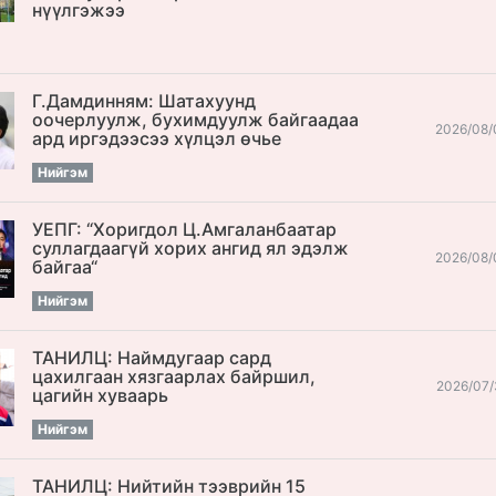
нүүлгэжээ
Г.Дамдинням: Шатахуунд
оочерлуулж, бухимдуулж байгаадаа
2026/08/
ард иргэдээсээ хүлцэл өчье
Нийгэм
УЕПГ: “Хоригдол Ц.Амгаланбаатар
cуллагдаагүй хорих ангид ял эдэлж
2026/08/
байгаа“
Нийгэм
ТАНИЛЦ: Наймдугаар сард
цахилгаан хязгаарлах байршил,
2026/07/
цагийн хуваарь
Нийгэм
ТАНИЛЦ: Нийтийн тээврийн 15