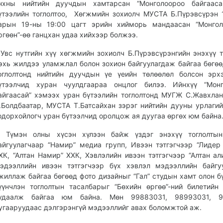
нхны нийтийн дуучдын хамтарсан “Монголоороо байгааса
үтээлийн тоглолтоо, Хөгжмийн зохиолч МУСТА Б.Пүрэвсүрэн 
арын 19-ны 19:00 цагт эрийн хийморь мандаасан “Монгол
ргөөн”-өө ганцхан удаа хийхээр болжээ.
вс нутгийн хүү хөгжмийн зохиолч Б.Пүрэвсүрэнгийн энэхүү т
эхь жилдээ уламжлал болон зохион байгуулагдаж байгаа бөгөө
оглолтонд нийтийн дуучдын үе үеийн төлөөлөл болсон эрх
үтээлчид хуран чуулдгаараа онцлог билээ. Ийнхүү “Монг
айгаасай” хэмээх уран бүтээлийн тоглолтонд МУГЖ С.Жавхла
.Болдбаатар, МУСТА Т.Батсайхан зэрэг нийтийн дууны урлагий
одорхойлогч уран бүтээлчид оролцож ая дуугаа өргөх юм байна
үмэн олны хүсэн хүлээн байж үздэг энэхүү тоглолтын
айгуулагчаар “Намир” медиа групп, Ивээн тэтгэгчээр “Лидер
ХК, “Алтан Намир” ХХК, Хэвлэлийн ивээн тэтгэгчээр “Алтан ал
эдээллийн ивээн тэтгэгчээр бүх хэвлэл мэдээллийн байгу
жиллаж байгаа бөгөөд фото дизайныг “Гал” студын хамт олон б
үүнчлэн тоглолтын тасалбарыг “Бөхийн өргөө”-ний билетийн
удаалж байгаа юм байна. Мөн 99883031, 98993031, 9
угааруудаас дэлгэрэнгүй мэдээллийг авах боломжтой аж.