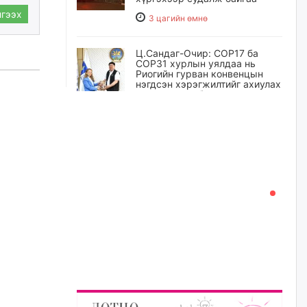
гээх
3 цагийн өмнө
Ц.Сандаг-Очир: COP17 ба
COP31 хурлын уялдаа нь
Риогийн гурван конвенцын
нэгдсэн хэрэгжилтийг ахиулах
чухал алхам болно
4 цагийн өмнө
Замын хөдөлгөөнд оролцож
байх үедээ ноцтой зөрчил
гаргасан жолооч Б-д
хариуцлага тооцож, ажлаас
нь чөлөөлжээ
4 цагийн өмнө
Нийслэлийн цэцэрлэгт
хамрагдах I шатны бүртгэл
эхлэхэд ГУРАВ хоног үлдлээ
5 цагийн өмнө