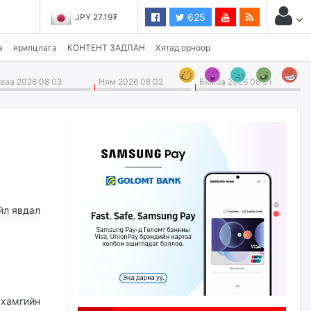
625
JPY 27.19₮
э
ярилцлага
КОНТЕНТ ЗАДЛАН
Хятад орноор
аа 2026 08 03
Ням 2026 08 02
Бямба 2026 08 01
йл явдал
хамгийн