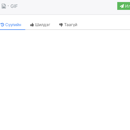
·
GIF
Ил
Сүүлийн
Шилдэг
Таагүй