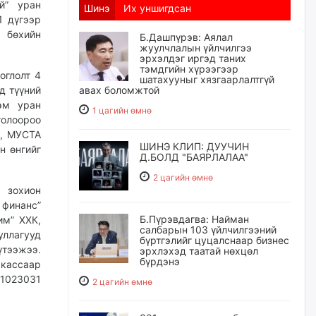
й” уран
Шинэ
Их уншигдсан
1 дүгээр
 бөхийн
Б.Дашпүрэв: Аялал
жуулчлалын үйлчилгээ
эрхэлдэг иргэд таних
тэмдгийн хүрээгээр
оглолт 4
шатахууныг хязгаарлалтгүй
д түүний
авах боломжтой
эм уран
1 цагийн өмнө
олоороо
н, МУСТА
ШИНЭ КЛИП: ДУУЧИН
н өнгийг
Д.БОЛД "БАЯРЛАЛАА"
.
2 цагийн өмнө
 зохион
 финанс”
Б.Пүрэвдагва: Найман
им” ХХК,
салбарын 103 үйлчилгээний
уллагууд
бүртгэлийг цуцалснаар бизнес
үтээжээ.
эрхлэхэд таатай нөхцөл
бүрдэнэ
 кассаар
1023031
2 цагийн өмнө