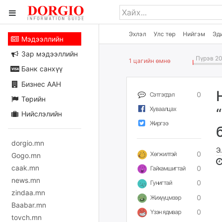
Эхлэл
Улс төр
Нийгэм
Эд
Мэдээллийн
Зар мэдээллийн
Пүрэв 20
1 цагийн өмнө
Банк санхүү
Бизнес ААН
0
Сэтгэгдэл
Төрийн
Хуваалцах
Нийслэлийн
Жиргээ
dorgio.mn
Э
0
Хөгжилтэй
Gogo.mn
caak.mn
0
Гайхамшигтай
news.mn
0
Гунигтай
zindaa.mn
0
Жихүүцмээр
Baabar.mn
0
Үзэн ядмаар
Д
tovch.mn