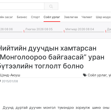
ийн засаг
Бизнес
Спорт
Соёл урлаг
Зөвлөгөө
Чөлөөт
Шар мэдэ
26 08 06
Лхагва 2026 08 05
Мягмар 2026 08 04
Дав
Нийтийн дуучдын хамтарсан
“Монголоороо байгаасай” уран
бүтээлийн тоглолт болно
.Цэнд-Аюуш
Соёл урлаг
,
ү
2015-
2026-
2015/01/08
01-
08-
08
07
02:33:01
15:20:54
уунд дуртай дуучин монгол түмэндээ зориулж шинэ оны 