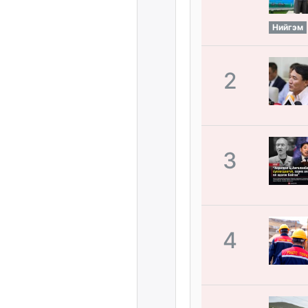
Нийгэм
2
3
4