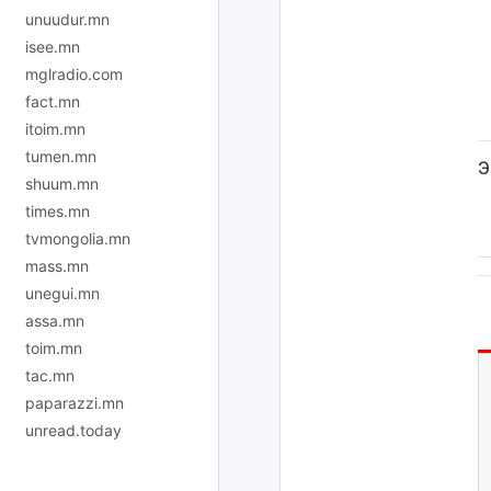
unuudur.mn
isee.mn
mglradio.com
fact.mn
itoim.mn
tumen.mn
Э
shuum.mn
times.mn
tvmongolia.mn
mass.mn
unegui.mn
assa.mn
toim.mn
tac.mn
paparazzi.mn
unread.today