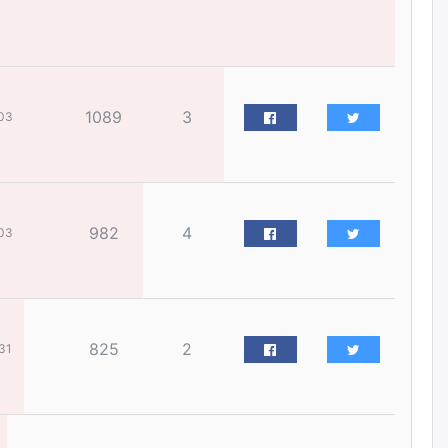
бизнес хамтрагчаа гүтгэж
хууль хяналтын байгууллагаар
шалгуулж, торны цаана
суулгана гэх мэтээр дарамталдаг
өчигдѳр
1089
3
03
Д.Амарбаясгалан:
Шатахууныхаа 97 хувийг нэг
улсаас авдаг хараат байдлаа
зогсоож, Арабын орнуудаас
нийлүүлэх ажлыг сэргээх
ёстой
982
4
03
өчигдѳр
Худалдагч Н.Амарзаяа:
Дэлгүүрийн 32 хуудастай
өрийн дэвтэр долоо хоногт л
дүүрдэг
825
2
31
өчигдѳр
АИ-92 шатахууны нийлүүлэлт
тасралтгүй үргэлжилж байна