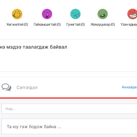
Хөгжилтэй (
0
)
Гайхамшигтай (
0
)
Гунигтай (
0
)
Жихүүцмээр (
0
)
Үзэн ядмаа
нэ мэдээ таалагдаж байвал
Сэтгэгдэл
Анхаара