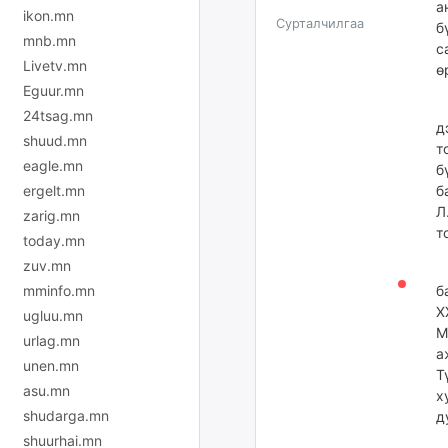
а
ikon.mn
Сурталчилгаа
б
mnb.mn
с
Livetv.mn
ө
Eguur.mn
У
24tsag.mn
д
shuud.mn
т
eagle.mn
б
ergelt.mn
б
Л
zarig.mn
т
today.mn
zuv.mn
Т
mminfo.mn
б
Х
ugluu.mn
М
urlag.mn
а
unen.mn
Т
asu.mn
х
shudarga.mn
д
shuurhai.mn