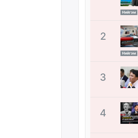
Нийгэм
2
Нийгэм
3
4