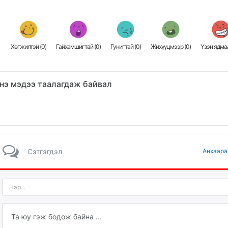
Хөгжилтэй (
0
)
Гайхамшигтай (
0
)
Гунигтай (
0
)
Жихүүцмээр (
0
)
Үзэн ядмаа
нэ мэдээ таалагдаж байвал
Сэтгэгдэл
Анхаара