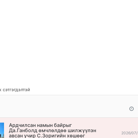
 сэтгэгдэлтэй
Ардчилсан намын байрыг
Да.Ганболд өмчлөлдөө шилжүүлэн
2026/07/
авсан учир С.Зоригийн хөшөөг