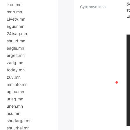
б
ikon.mn
Сурталчилгаа
т
mnb.mn
ш
Livetv.mn
Eguur.mn
24tsag.mn
shuud.mn
eagle.mn
ergelt.mn
zarig.mn
today.mn
zuv.mn
mminfo.mn
ugluu.mn
urlag.mn
unen.mn
asu.mn
shudarga.mn
shuurhai.mn