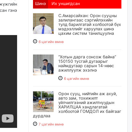
Шинэ
Их уншигдсан
 жүжгийн
сан гэнэ
С.Амарсайхан: Орон сууцны
залилангаас сэргийлэхийн
тулд барилгатай холбоотой бүх
мэдээллийг харуулах шинэ
цахим систем танилцуулна
6 цагийн өмнө
“Хотын дарга сонсож байна”
150150 тусгай дугаарыг
наймдугаар сарын 14-нөөс
ажиллуулж эхэлнэ
6 цагийн өмнө
Орон сууц, нийтийн аж ахуй,
авто зам, тохижилт
үйлчилгээний ажилтнуудын
ХАРИЛЦАА хандлагатай
холбоотой ГОМДОЛ их байгааг
дурдлаа
7 цагийн өмнө