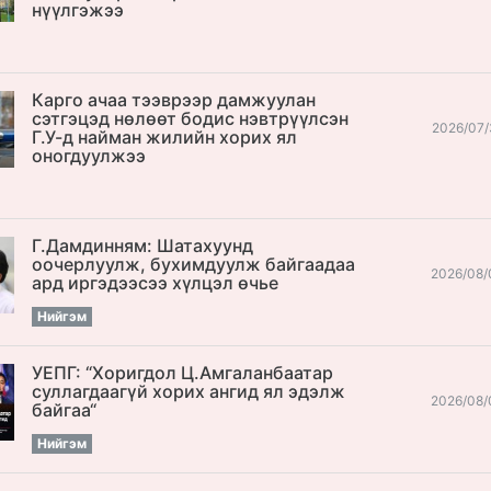
нүүлгэжээ
Карго ачаа тээврээр дамжуулан
сэтгэцэд нөлөөт бодис нэвтрүүлсэн
2026/07/
Г.У-д найман жилийн хорих ял
оногдуулжээ
Г.Дамдинням: Шатахуунд
оочерлуулж, бухимдуулж байгаадаа
2026/08/
ард иргэдээсээ хүлцэл өчье
Нийгэм
УЕПГ: “Хоригдол Ц.Амгаланбаатар
cуллагдаагүй хорих ангид ял эдэлж
2026/08/
байгаа“
Нийгэм