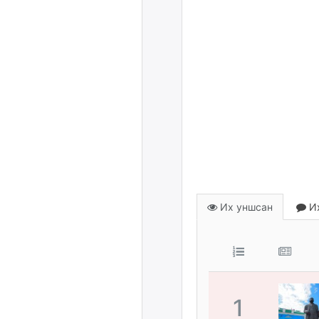
Их уншсан
Их
1