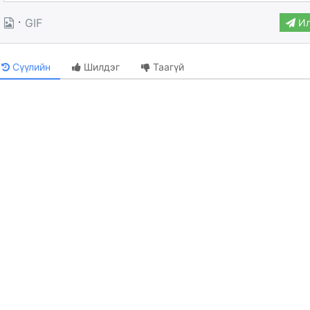
·
GIF
Ил
Сүүлийн
Шилдэг
Таагүй