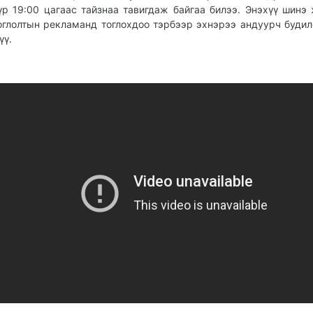
үр 19:00 цагаас тайзнаа тавигдаж байгаа билээ. Энэхүү шинэ
оглолтын рекламанд тоглохдоо тэрбээр эхнэрээ андуурч будил
үү.