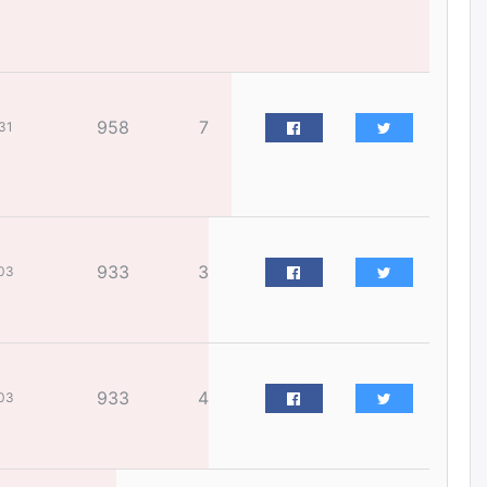
жилийн ойд зориулсан
наадмыг хойшлуулав
өчигдѳр
Монгол Улсад 162 вагон - 9720
958
7
тонн АИ-92 орж иржээ
31
өчигдѳр
Jade Gas: 1.1 тэрбум австрали
долларын санхүүжилтийн
эцсийн гэрээг есдүгээр сард
933
3
байгуулбал Тавантолгойн
03
метан хийн үйлдвэрлэлийн
өрөмдлөгийг 2027 онд эхлүүлнэ
өчигдѳр
Ханын материалд эхний
933
4
03
ээлжийн 6 блок орон сууцны
барилга угсралтын ажил
үргэлжилж байна
өчигдѳр