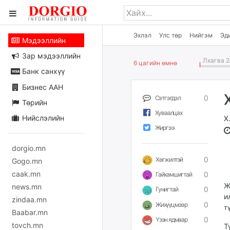
Эхлэл
Улс төр
Нийгэм
Эд
Мэдээллийн
Зар мэдээллийн
Лхагва 2
6 цагийн өмнө
Банк санхүү
Бизнес ААН
0
Сэтгэгдэл
Төрийн
Хуваалцах
Нийслэлийн
Х
Жиргээ
dorgio.mn
0
Хөгжилтэй
Gogo.mn
caak.mn
0
Гайхамшигтай
Ж
news.mn
0
Гунигтай
и
zindaa.mn
0
Жихүүцмээр
т
Baabar.mn
0
Үзэн ядмаар
tovch.mn
Т