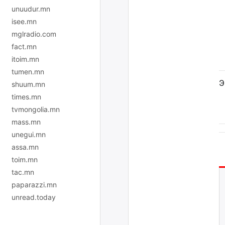
unuudur.mn
isee.mn
mglradio.com
fact.mn
itoim.mn
tumen.mn
Э
shuum.mn
times.mn
tvmongolia.mn
mass.mn
unegui.mn
assa.mn
toim.mn
tac.mn
paparazzi.mn
unread.today