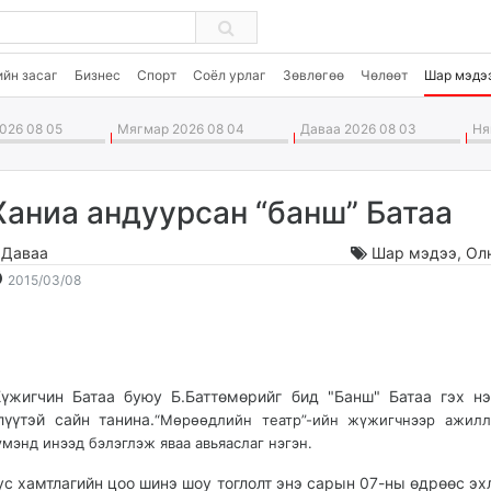
ийн засаг
Бизнес
Спорт
Соёл урлаг
Зөвлөгөө
Чөлөөт
Шар мэдэ
026 08 05
Мягмар 2026 08 04
Даваа 2026 08 03
Ням
Ханиа андуурсан “банш” Батаа
.Даваа
Шар мэдээ
,
Ол
2015-
2026-
2015/03/08
03-
08-
08
06
19:26:40
22:33:14
үжигчин Батаа буюу Б.Баттөмөрийг бид "Банш" Батаа гэх н
лүүтэй сайн танина.
“Мөрөөдлийн театр”-ийн жүжигчнээр ажил
үмэнд инээд бэлэглэж яваа авьяаслаг нэгэн.
ус хамтлагийн цоо шинэ шоу тоглолт энэ сарын 07-ны өдрөөс эх