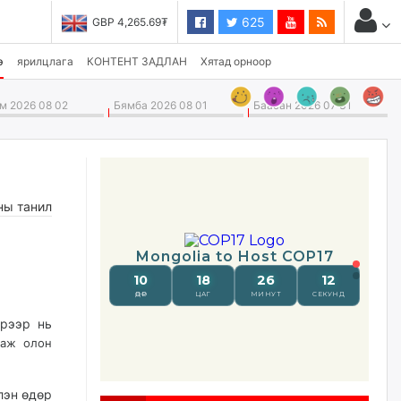
625
GBP 4,265.69₮
USD 3,496.90₮
э
ярилцлага
КОНТЕНТ ЗАДЛАН
Хятад орноор
 2026 08 02
Бямба 2026 08 01
Баасан 2026 07 31
ны танил
эрээр нь
лаж олон
лэн өдөр