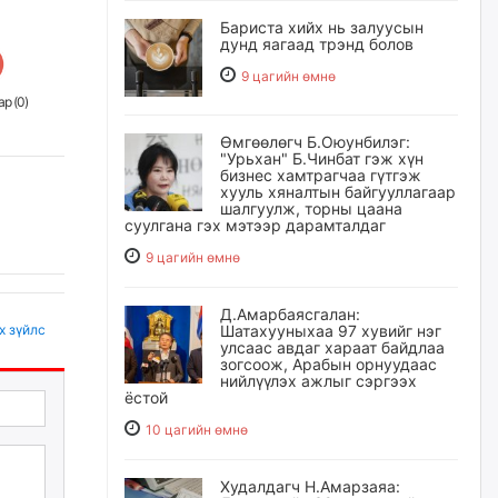
Бариста хийх нь залуусын
дунд яагаад трэнд болов
9 цагийн өмнө
р (
0
)
Өмгөөлөгч Б.Оюунбилэг:
"Урьхан" Б.Чинбат гэж хүн
бизнес хамтрагчаа гүтгэж
хууль хяналтын байгууллагаар
шалгуулж, торны цаана
суулгана гэх мэтээр дарамталдаг
9 цагийн өмнө
Д.Амарбаясгалан:
х зүйлс
Шатахууныхаа 97 хувийг нэг
улсаас авдаг хараат байдлаа
зогсоож, Арабын орнуудаас
нийлүүлэх ажлыг сэргээх
ёстой
10 цагийн өмнө
Худалдагч Н.Амарзаяа: