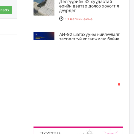
Дэлгүүрийн 32 хуудастай
өрийн дэвтэр долоо хоногт л
гээх
дүүрдэг
10 цагийн өмнө
АИ-92 шатахууны нийлүүлэлт
тасралтгүй үргэлжилж байна
10 цагийн өмнө
I ангийн цахим бүртгэл энэ
сарын 17-ноос эхэлнэ
11 цагийн өмнө
Үндсэн хууль зөрчсөн
Х.Булгантуяа, үндэсний эв
нэгдэлд харшилсан
М.Нарантуяа-Нара нарт хэзээ
хариуцлага тооцох вэ?
11 цагийн өмнө