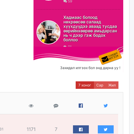
59
ХЗДХ-ын сайд С.Амарсайхан:
Авлигаар авсан хөрөнгийг
Хадмаас болоод
хурааж, нийгмийн сайн
нөхрөөсөө салаад
сайхны хөгжилд зориулах
хүүхдүүдээ аваад тусдаа
бөгөөд үүнийг хэд хэдэн эрх
өөрийнхөөрөө амьдарсан
бүхий байгууллагаас санал авна
нь ч дээр гэж бодох
боллоо
өчигдѳр
91
Шатахууныг олдож байгаа
газраас нь л авч байна. Үнэ
тарифаас илүү хангамж дээр
Захидал илгээх бол энд дарна уу !
анхаарч байна
өчигдѳр
7 хоног
Сар
Жил
Ц.Будханд: Дүүгээ гараад
ирнэ гэж итгэж хүлээсээр
долоон сарын хугацаа
өнгөрлөө
өчигдѳр
1171
7
31
Барилгын салбарын 100