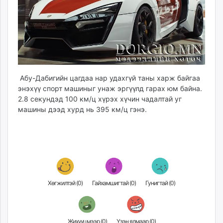
ikon.mn
mnb.mn
Livetv.mn
Eguur.mn
24tsag.mn
shuud.mn
Абу-Дабигийн цагдаа нар удахгүй таны харж байгаа
eagle.mn
энэхүү спорт машиныг унаж эргүүлд гарах юм байна.
ergelt.mn
2.8 секундэд 100 км/ц хүрэх хүчин чадалтай уг
zarig.mn
машины дээд хурд нь 395 км/ц гэнэ.
today.mn
zuv.mn
mminfo.mn
ugluu.mn
urlag.mn
unen.mn
Хөгжилтэй (
0
)
Гайхамшигтай (
0
)
Гунигтай (
0
)
asu.mn
shudarga.mn
shuurhai.mn
Жихүүцмээр (
0
)
Үзэн ядмаар (
0
)