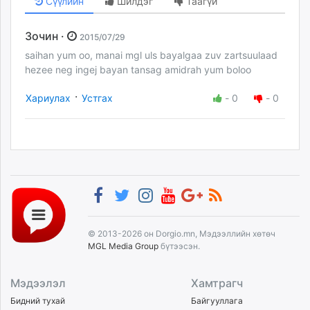
Сүүлийн
Шилдэг
Таагүй
Зочин ·
2015/07/29
saihan yum oo, manai mgl uls bayalgaa zuv zartsuulaad
hezee neg ingej bayan tansag amidrah yum boloo
·
Хариулах
Устгах
-
0
-
0
© 2013-2026 он Dorgio.mn, Мэдээллийн хөтөч
MGL Media Group
бүтээсэн.
Мэдээлэл
Хамтрагч
Бидний тухай
Байгууллага