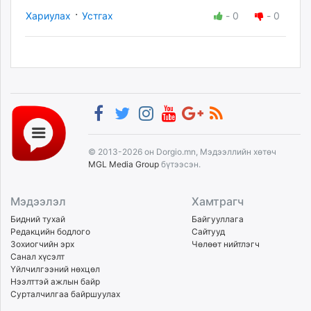
·
Хариулах
Устгах
-
0
-
0
© 2013-2026 он Dorgio.mn, Мэдээллийн хөтөч
MGL Media Group
бүтээсэн.
Мэдээлэл
Хамтрагч
Бидний тухай
Байгууллага
Редакцийн бодлого
Сайтууд
Зохиогчийн эрх
Чөлөөт нийтлэгч
Санал хүсэлт
Үйлчилгээний нөхцөл
Нээлттэй ажлын байр
Сурталчилгаа байршуулах