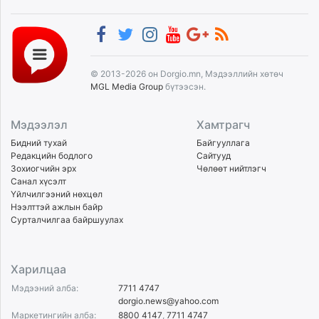
© 2013-2026 он Dorgio.mn, Мэдээллийн хөтөч
MGL Media Group
бүтээсэн.
Мэдээлэл
Хамтрагч
Бидний тухай
Байгууллага
Редакцийн бодлого
Сайтууд
Зохиогчийн эрх
Чөлөөт нийтлэгч
Санал хүсэлт
Үйлчилгээний нөхцөл
Нээлттэй ажлын байр
Сурталчилгаа байршуулах
Харилцаа
Мэдээний алба:
7711 4747
dorgio.news@yahoo.com
Маркетингийн алба:
8800 4147
,
7711 4747