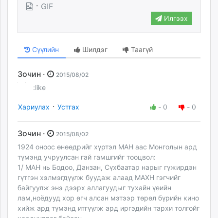
·
GIF
unuudur.mn
Илгээх
isee.mn
mglradio.com
fact.mn
Сүүлийн
Шилдэг
Таагүй
itoim.mn
tumen.mn
Зочин ·
2015/08/02
shuum.mn
:like
times.mn
·
tvmongolia.mn
Хариулах
Устгах
-
0
-
0
mass.mn
unegui.mn
Зочин ·
2015/08/02
assa.mn
1924 оноос өнөөдрийг хүртэл МАН аас Монголын ард
toim.mn
түмэнд учруулсан гай гамшгийг тооцвол:
tac.mn
1/ МАН нь Бодоо, Данзан, Сүхбаатар нарыг гүжирдэн
гүтгэн хэлмэгдүүлж буудаж алаад МАХН гэгчийг
paparazzi.mn
байгуулж энэ дээрх аллагуудыг тухайн үеийн
unread.today
лам,ноёдууд хор өгч алсан мэтээр төрөл бүрийн кино
хийж ард түмэнд итгүүлж ард иргэдийн тархи толгойг