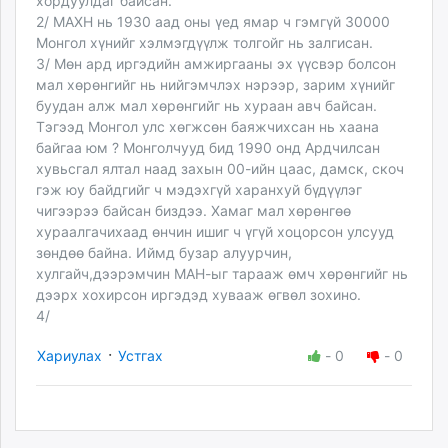
хордуулдаг байсан.
2/ МАХН нь 1930 аад оны үед ямар ч гэмгүй 30000
Монгол хүнийг хэлмэгдүүлж толгойг нь залгисан.
3/ Мөн ард иргэдийн амжиргааны эх үүсвэр болсон
мал хөрөнгийг нь нийгэмчлэх нэрээр, зарим хүнийг
буудан алж мал хөрөнгийг нь хураан авч байсан.
Тэгээд Монгол улс хөгжсөн баяжчихсан нь хаана
байгаа юм ? Монголчууд бид 1990 онд Ардчилсан
хувьсгал ялтал наад захын 00-ийн цаас, дамск, скоч
гэж юу байдгийг ч мэдэхгүй харанхуй бүдүүлэг
чигээрээ байсан биздээ. Хамаг мал хөрөнгөө
хураалгачихаад өнчин ишиг ч үгүй хоцорсон улсууд
зөндөө байна. Иймд бузар алуурчин,
хулгайч,дээрэмчин МАН-ыг тарааж өмч хөрөнгийг нь
дээрх хохирсон иргэдэд хувааж өгвөл зохино.
4/
·
Хариулах
Устгах
-
0
-
0