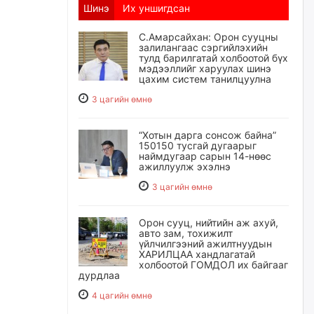
Шинэ
Их уншигдсан
С.Амарсайхан: Орон сууцны
залилангаас сэргийлэхийн
тулд барилгатай холбоотой бүх
мэдээллийг харуулах шинэ
цахим систем танилцуулна
3 цагийн өмнө
“Хотын дарга сонсож байна”
150150 тусгай дугаарыг
наймдугаар сарын 14-нөөс
ажиллуулж эхэлнэ
3 цагийн өмнө
Орон сууц, нийтийн аж ахуй,
авто зам, тохижилт
үйлчилгээний ажилтнуудын
ХАРИЛЦАА хандлагатай
холбоотой ГОМДОЛ их байгааг
дурдлаа
4 цагийн өмнө