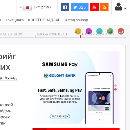
625
JPY 27.19₮
э
ярилцлага
КОНТЕНТ ЗАДЛАН
Хятад орноор
 2026 08 02
Бямба 2026 08 01
Баасан 2026 07 31
рийг
чих
өр
,
Бусад
рөнхий
айдын
өвлөх
сан