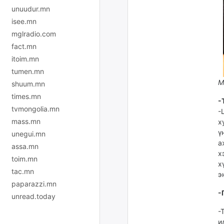
unuudur.mn
isee.mn
mglradio.com
fact.mn
itoim.mn
tumen.mn
М
shuum.mn
times.mn
-
tvmongolia.mn
-
mass.mn
х
ү
unegui.mn
а
assa.mn
х
toim.mn
х
tac.mn
э
paparazzi.mn
-
unread.today
-
и