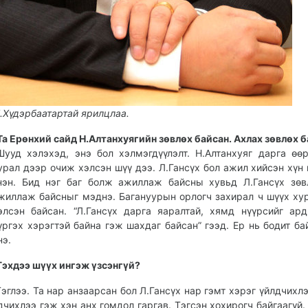
.Хүдэрбаатартай ярилцлаа.
Та
Ерөнхий
сайд
Н.
Алтанхуягийн
зөвлөх
байсан.
Ахлах
зөвлөх
б
Шууд хэлэхэд, энэ бол хэлмэгдүүлэлт. Н.Алтанхуяг дарга өө
урал дээр очиж хэлсэн шүү дээ. Л.Гансүх бол ажил хийсэн хүн 
нэн. Бид нэг баг болж ажиллаж байсны хувьд Л.Гансүх зө
жиллаж байсныг мэднэ. Багануурын орлогч захирал ч шүүх ху
элсэн байсан. “Л.Гансүх дарга яаралтай, хямд нүүрсийг ар
үргэх хэрэгтэй байна гэж шахдаг байсан” гээд. Ер нь бодит ба
нэ.
Гэхдээ
шүүх
ингэж
үзсэнгүй?
Тэглээ. Та нар анзаарсан бол Л.Гансүх нар гэмт хэрэг үйлдчихлэ
дчихлээ гэж хэн анх гомдол гаргав. Тэгсэн хохирогч байгаагүй.