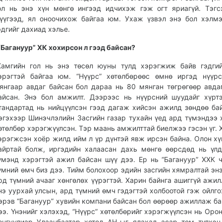
ол нь энэ хүн мөнгө ингээд идчихэж гэж огт яриагүй. Тэгс
үүгээд, ял оноочихож байгаа юм. Ухаж үзвэл энэ бол хэлмэ
эдгийг дахиад хэлье.
“
Багануур”
ХК
хохирсон
л
гээд
байсан?
Хамгийн гол нь энэ төсөл юуны тулд хэрэгжиж байв гэдги
эрэгтэй байгаа юм. “Нүүрс” хөтөлбөрөөс өмнө иргэд нүүр
янгаар авдаг байсан бол дараа нь 80 мянган төгрөгөөр авда
айсан. Энэ бол амжилт. Дээрээс нь нүүрсний шуудайг хүрт
тандартад нь нийцүүлсэн гээд дагаж хийсэн ажилд зөндөө ба
эгэхээр Шинэчлэлийн Засгийн газар тухайн үед ард түмэндээ 
өтөлбөр хэрэгжүүлсэн. Тэр маань амжилттай биелжээ гэсэн үг. 
эрэгжсэн хоёр жилд ийм л үр дүнтэй явж ирсэн байна. Олон х
айртай болж, иргэдийн халаасан дахь мөнгө өөрсдөд нь үл
үмэнд хэрэгтэй ажил байсан шүү дээ. Ер нь “Багануур” ХХК 
үмний өмч биз дээ. Тийм болохоор эдийн засгийн хямралтай энэ
рд түмний ачааг хөнгөлөх үүрэгтэй. Харин байнга ашиггүй ажил
нэ уурхай улсын, ард түмний өмч гэдэгтэй холбоотой гэж ойлго
эрэв “Багануур” хувийн компани байсан бол өөрөөр ажиллаж ба
ээ. Үнэнийг хэлэхэд, “Нүүрс” хөтөлбөрийг хэрэгжүүлсэн нь Орон
онгуулиар Улаанбаатар хотод АН-ыг ялахад асар том түлхэц