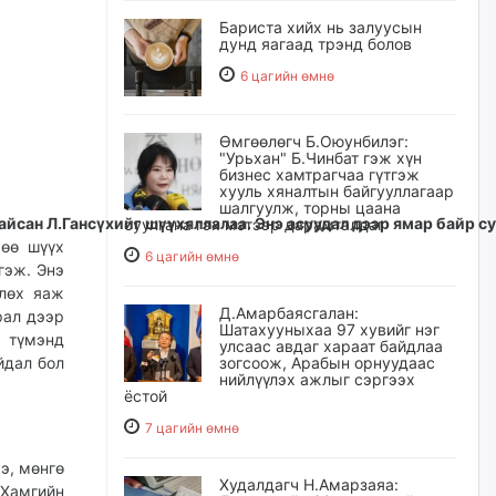
Бариста хийх нь залуусын
дунд яагаад трэнд болов
6 цагийн өмнө
Өмгөөлөгч Б.Оюунбилэг:
"Урьхан" Б.Чинбат гэж хүн
бизнес хамтрагчаа гүтгэж
хууль хяналтын байгууллагаар
шалгуулж, торны цаана
айсан
Л.
Гансүхийг
шүүх
яллалаа.
Энэ
асуудал
дээр
ямар
байр
с
суулгана гэх мэтээр дарамталдаг
рөө шүүх
6 цагийн өмнө
гэж. Энэ
влөх яаж
Д.Амарбаясгалан:
рал дээр
Шатахууныхаа 97 хувийг нэг
д түмэнд
улсаас авдаг хараат байдлаа
йдал бол
зогсоож, Арабын орнуудаас
нийлүүлэх ажлыг сэргээх
ёстой
7 цагийн өмнө
э, мөнгө
Худалдагч Н.Амарзаяа:
 Хамгийн