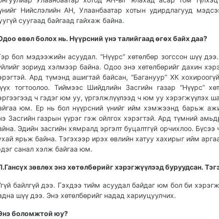
үнийг Нийслэлийн АН, Улаанбаатар хотын удирдлагууд мэдс
уугүй суугаад байгаад гайхаж байна.
Одоо
өвөл
болох
нь.
Нүүрсний
үнэ
талийгаад
өгөх
байх
даа?
Тэр бол мэдээжийн асуудал. “Нүүрс” хөтөлбөр зогссон шүү дээ.
үйлийг зориуд хэлмээр байна. Одоо энэ хөтөлбөрийг дахин хэр
эрэгтэй. Ард түмэнд ашигтай байсан, “Багануур” ХК хохироогүй
үүх тогтоолоо. Тиймээс Шийдлийн Засгийн газар “Нүүрс” хө
эргээгээд ч гэдэг юм уу, үргэлжлүүлээд ч юм уу хэрэгжүүлэх ш
айгаа юм. Ер нь бол нүүрсний үнийг ийм хэмжээнд барьж аж
нэ Засгийн газрын үүрэг гэж ойлгох хэрэгтэй. Ард түмний амьд
айна. Эдийн засгийн хямралд эргэлт буцалтгүй орчихлоо. Бүсээ 
ухай ярьж байна. Тэгэхээр ирэх өвлийн хатуу хахирыг ийм арга
эдэг санал хэлж байгаа юм.
Л.
Гансүх
зөвлөх
энэ
хөтөлбөрийг
хэрэгжүүлээд
буруудсан.
Тэг
Үгүй байлгүй дээ. Гэхдээ тийм асуудал байдаг юм бол би хэрэгж
адна шүү дээ. Энэ хөтөлбөрийг надад хариуцуулчих.
Энэ
боломжтой
юу?