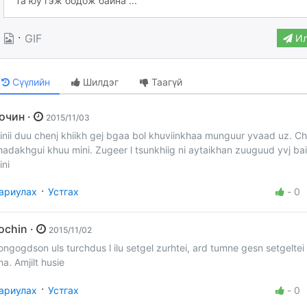
·
GIF
Ил
Сүүлийн
Шилдэг
Таагүй
Зочин ·
2015/11/03
inii duu chenj khiikh gej bgaa bol khuviinkhaa munguur yvaad uz. Ch
hadakhgui khuu mini. Zugeer l tsunkhiig ni aytaikhan zuuguud yvj bai
ini
·
ариулах
Устгах
-
0
zochin ·
2015/11/02
ongogdson uls turchdus l ilu setgel zurhtei, ard tumne gesn setgeltei
na. Amjilt husie
·
ариулах
Устгах
-
0