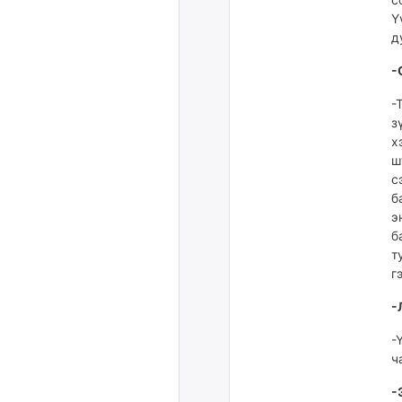
Ү
д
-
-
з
х
ш
с
б
э
б
т
г
-
-
ч
-