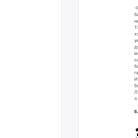
-
б
н
Т
х
ү
д
м
с
б
г
И
б
Л
л
Б