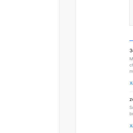
M
c
m
Х
S
b
Х