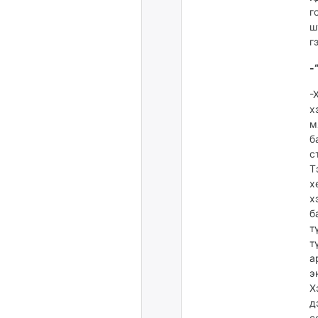
г
ш
г
-
-
х
м
б
с
Т
х
х
б
т
т
а
э
Х
д
с