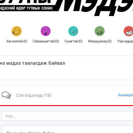
Хөгжилтэй (
0
)
Гайхамшигтай (
0
)
Гунигтай (
0
)
Жихүүцмээр (
0
)
Үзэн ядмаа
нэ мэдээ таалагдаж байвал
Сэтгэгдэлүүд (18)
Анхаара