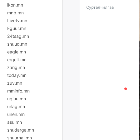
ikon.mn
Сурталчилгаа
mnb.mn
Livetv.mn
Eguur.mn
24tsag.mn
shuud.mn
eagle.mn
ergelt.mn
zarig.mn
today.mn
zuv.mn
mminfo.mn
ugluu.mn
urlag.mn
unen.mn
asu.mn
shudarga.mn
shuurhai.mn