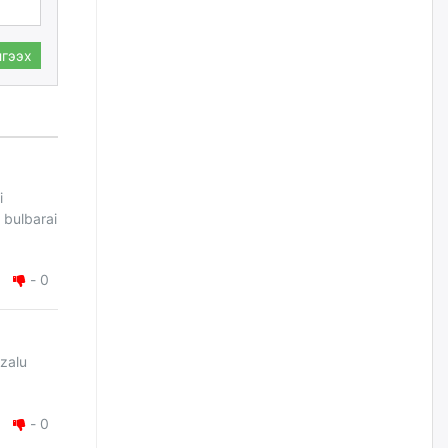
Цагдаагийн дэд хурандаа
Д.Будзаан: Хүүхдийн эсрэг
гээх
бэлгийн хүчирхийлэл үйлдвэл
бүх насаар нь хорих ял
оногдуулах хуулийн
зохицуулалттай
өчигдѳр
“Аяллын газрын зураг”-ийн
i
хэвлэмэл хувилбарыг Голомт
 bulbarai
банкны салбараас үнэ
төлбөргүй авах боломжтой
өчигдѳр
-
0
ЕБС-ийн захирлын үүргийг түр
орлон гүйцэтгэгч
манаачтайгаа бүлэглэн
эзэмшлийнх нь дансаар заал,
 zalu
зогсоолын төлбөр ₮121.5
саяыг авчээ
өчигдѳр
-
0