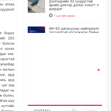
Дэлгүүрийн 32 хуудастай
эн атлаа
өрийн дэвтэр долоо хоногт л
дүүрдэг
гдүүлэлт
7 цагийн өмнө
АИ-92 шатахууны нийлүүлэлт
тасралтгүй үргэлжилж байна
йг бодох
сийг 250
7 цагийн өмнө
г болсон
эл зохих
йдаг юм.
I ангийн цахим бүртгэл энэ
сарын 17-ноос эхэлнэ
хэрэгтэй
Хөтөлбөр
8 цагийн өмнө
үн ажлын
дэж, ард
Үндсэн хууль зөрчсөн
чинь ард
Х.Булгантуяа, үндэсний эв
 цаг үед
нэгдэлд харшилсан
ладаг нь
М.Нарантуяа-Нара нарт хэзээ
хариуцлага тооцох вэ?
ж болно.
йгаа шүү
8 цагийн өмнө
 нутгийн
 болсон.