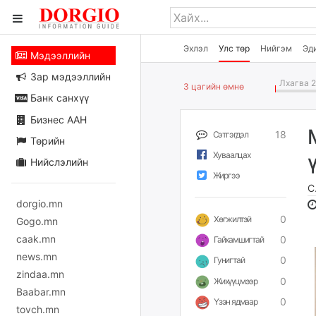
Эхлэл
Улс төр
Нийгэм
Эд
Мэдээллийн
Зар мэдээллийн
Лхагва 2
3 цагийн өмнө
Банк санхүү
Бизнес ААН
18
Сэтгэгдэл
Төрийн
Хуваалцах
Нийслэлийн
Жиргээ
С
dorgio.mn
0
Хөгжилтэй
Gogo.mn
caak.mn
0
Гайхамшигтай
news.mn
0
Гунигтай
zindaa.mn
0
Жихүүцмээр
Baabar.mn
0
Үзэн ядмаар
tovch.mn