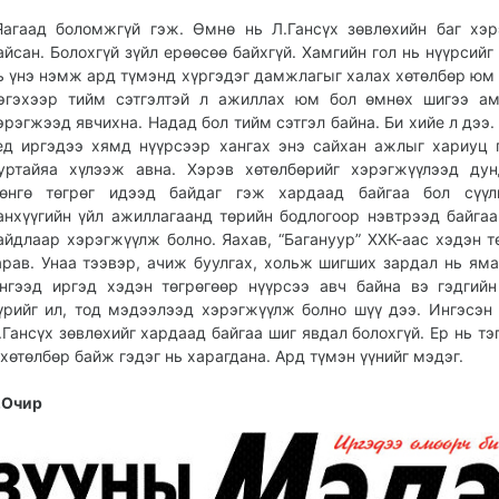
Яагаад боломжгүй гэж. Өмнө нь Л.Гансүх зөвлөхийн баг хэ
айсан. Болохгүй зүйл ерөөсөө байхгүй. Хамгийн гол нь нүүрсийг
ь үнэ нэмж ард түмэнд хүргэдэг дамжлагыг халах хөтөлбөр юм 
эгэхээр тийм сэтгэлтэй л ажиллах юм бол өмнөх шигээ ам
эрэгжээд явчихна. Надад бол тийм сэтгэл байна. Би хийе л дээ.
ед иргэдээ хямд нүүрсээр хангах энэ сайхан ажлыг хариуц 
уртайяа хүлээж авна. Хэрэв хөтөлбөрийг хэрэгжүүлээд ду
өнгө төгрөг идээд байдаг гэж хардаад байгаа бол сүүл
анхүүгийн үйл ажиллагаанд төрийн бодлогоор нэвтрээд байгаа
айдлаар хэрэгжүүлж болно. Яахав, “Багануур” ХХК-аас хэдэн т
арав. Унаа тээвэр, ачиж буулгах, хольж шигших зардал нь яма
нгээд иргэд хэдэн төгрөгөөр нүүрсээ авч байна вэ гэдгийн
үрийг ил, тод мэдээлээд хэрэгжүүлж болно шүү дээ. Ингэсэн
.Гансүх зөвлөхийг хардаад байгаа шиг явдал болохгүй. Ер нь тэ
 хөтөлбөр байж гэдэг нь харагдана. Ард түмэн үүнийг мэдэг.
.Очир