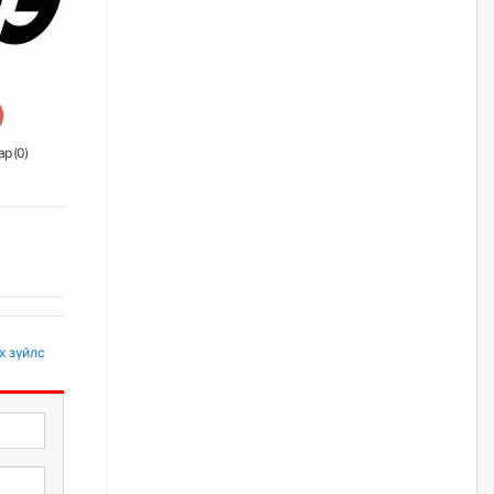
жилийн ойд зориулсан
наадмыг хойшлуулав
өчигдѳр
Монгол Улсад 162 вагон - 9720
тонн АИ-92 орж иржээ
р (
0
)
өчигдѳр
Jade Gas: 1.1 тэрбум австрали
долларын санхүүжилтийн
эцсийн гэрээг есдүгээр сард
байгуулбал Тавантолгойн
метан хийн үйлдвэрлэлийн
өрөмдлөгийг 2027 онд эхлүүлнэ
өчигдѳр
х зүйлс
Ханын материалд эхний
ээлжийн 6 блок орон сууцны
барилга угсралтын ажил
үргэлжилж байна
өчигдѳр