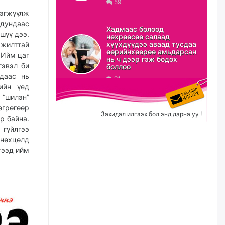
59
рэгжүүлж
ХЗДХ-ын сайд С.Амарсайхан:
 дундаас
Авлигаар авсан хөрөнгийг
Хадмаас болоод
хурааж, нийгмийн сайн
шүү дээ.
нөхрөөсөө салаад
сайхны хөгжилд зориулах
хүүхдүүдээ аваад тусдаа
жилттай
бөгөөд үүнийг хэд хэдэн эрх
өөрийнхөөрөө амьдарсан
 Ийм цаг
бүхий байгууллагаас санал авна
нь ч дээр гэж бодох
гэвэл би
боллоо
өчигдѳр
ндаас нь
91
ийн үед
Шатахууныг олдож байгаа
 “шилэн”
газраас нь л авч байна. Үнэ
өгрөгөөр
тарифаас илүү хангамж дээр
Захидал илгээх бол энд дарна уу !
анхаарч байна
р байна.
 гүйлгээ
өчигдѳр
 нөхцөлд
гээд ийм
Ц.Будханд: Дүүгээ гараад
ирнэ гэж итгэж хүлээсээр
долоон сарын хугацаа
өнгөрлөө
өчигдѳр
Барилгын салбарын 100