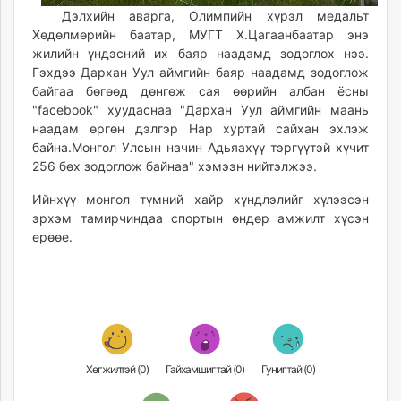
unuudur.mn
Дэлхийн аварга, Олимпийн хүрэл медальт
Хөдөлмөрийн баатар, МУГТ Х.Цагаанбаатар энэ
isee.mn
жилийн үндэсний их баяр наадамд зодоглох нээ.
mglradio.com
Гэхдээ
Дархан Уул аймгийн баяр наадамд зодоглож
fact.mn
байгаа бөгөөд
дөнгөж сая
өөрийн албан ёсны
itoim.mn
"
facebook" хуудаснаа "
Дархан Уул аймгийн маань
tumen.mn
наадам өргөн дэлгэр Нар хуртай сайхан эхлэж
байна.Монгол Улсын начин Адьяахүү тэргүүтэй хүчит
shuum.mn
256 бөх зодоглож байнаа" хэмээн нийтэлжээ.
times.mn
tvmongolia.mn
Ийнхүү монгол түмний хайр хүндлэлийг хүлээсэн
mass.mn
эрхэм тамирчиндаа спортын өндөр амжилт хүсэн
ерөөе.
unegui.mn
assa.mn
toim.mn
tac.mn
paparazzi.mn
unread.today
Хөгжилтэй (
0
)
Гайхамшигтай (
0
)
Гунигтай (
0
)