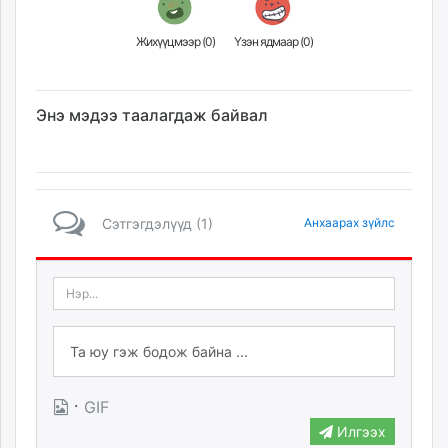
Жихүүцмээр (
0
)
Үзэн ядмаар (
0
)
Энэ мэдээ таалагдаж байвал
Сэтгэгдэлүүд (1)
Анхаарах зүйлс
·
GIF
Илгээх