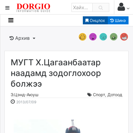
Онцлох
Шинэ
Мэдээллийн
Зар мэдээллийн
Архив
Банк санхүү
Бизнес ААН
Төрийн
МУГТ Х.Цагаанбаатар
Нийслэлийн
наадамд зодоглохоор
болжээ
dorgio.mn
Gogo.mn
Э.Цэнд-Аюуш
Спорт
,
Дотоод
caak.mn
2013-
2026-
2013/07/09
news.mn
07-
08-
09
07
zindaa.mn
18:51:47
11:58:54
Baabar.mn
tovch.mn