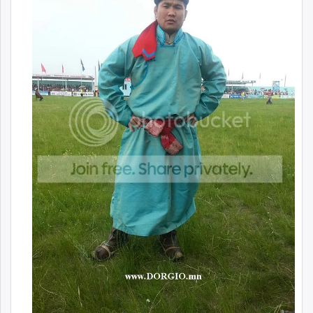
ikon.mn
mnb.mn
Livetv.mn
Eguur.mn
24tsag.mn
shuud.mn
eagle.mn
ergelt.mn
zarig.mn
today.mn
zuv.mn
mminfo.mn
ugluu.mn
urlag.mn
unen.mn
asu.mn
shudarga.mn
shuurhai.mn