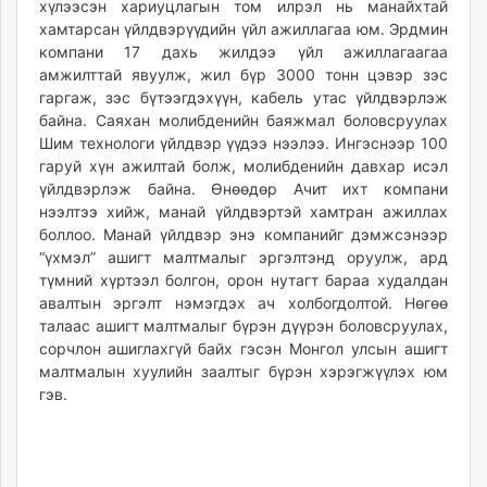
хүлээсэн хариуцлагын том илрэл нь манайхтай
unuudur.mn
хамтарсан үйлдвэрүүдийн үйл ажиллагаа юм. Эрдмин
isee.mn
компани 17 дахь жилдээ үйл ажиллагаагаа
mglradio.com
амжилттай явуулж, жил бүр 3000 тонн цэвэр зэс
гаргаж, зэс бүтээгдэхүүн, кабель утас үйлдвэрлэж
fact.mn
байна. Саяхан молибденийн баяжмал боловсруулах
itoim.mn
Шим технологи үйлдвэр үүдээ нээлээ. Ингэснээр 100
tumen.mn
гаруй хүн ажилтай болж, молибденийн давхар исэл
shuum.mn
үйлдвэрлэж байна. Өнөөдөр Ачит ихт компани
times.mn
нээлтээ хийж, манай үйлдвэртэй хамтран ажиллах
боллоо. Манай үйлдвэр энэ компанийг дэмжсэнээр
tvmongolia.mn
“үхмэл” ашигт малтмалыг эргэлтэнд оруулж, ард
mass.mn
түмний хүртээл болгон, орон нутагт бараа худалдан
unegui.mn
авалтын эргэлт нэмэгдэх ач холбогдолтой. Нөгөө
assa.mn
талаас ашигт малтмалыг бүрэн дүүрэн боловсруулах,
toim.mn
сорчлон ашиглахгүй байх гэсэн Монгол улсын ашигт
малтмалын хуулийн заалтыг бүрэн хэрэгжүүлэх юм
tac.mn
гэв.
paparazzi.mn
unread.today