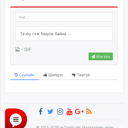
·
GIF
Илгээх
Сүүлийн
Шилдэг
Таагүй
© 2013-2026 он Dorgio.mn, Мэдээллийн хөтөч