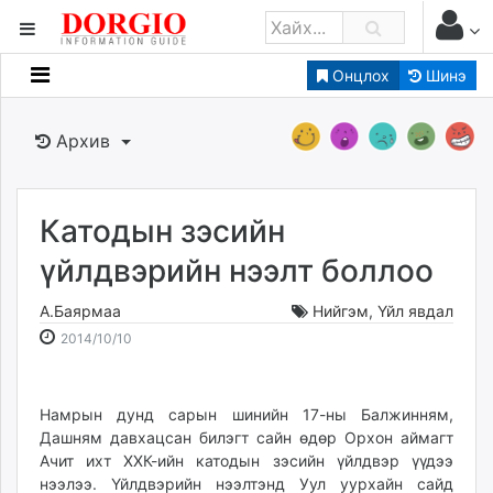
Онцлох
Шинэ
Мэдээллийн
Зар мэдээллийн
Архив
Банк санхүү
Бизнес ААН
Төрийн
Катодын зэсийн
Нийслэлийн
үйлдвэрийн нээлт боллоо
А.Баярмаа
Нийгэм
,
Үйл явдал
dorgio.mn
2014-
2026-
2014/10/10
Gogo.mn
10-
08-
caak.mn
10
06
news.mn
10:10:10
12:42:36
Намрын дунд сарын шинийн 17-ны Балжинням,
zindaa.mn
Дашням давхацсан билэгт сайн өдөр Орхон аймагт
Baabar.mn
Ачит ихт ХХК-ийн катодын зэсийн үйлдвэр үүдээ
tovch.mn
нээлээ. Үйлдвэрийн нээлтэнд Уул уурхайн сайд