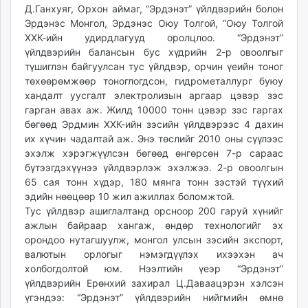
Д.Ганхуяг, Орхон аймаг, “Эрдэнэт” үйлдвэрийн болон
ikon.mn
Эрдэнэс Монгол, Эрдэнэс Оюу Толгой, “Оюу Толгой
mnb.mn
ХХК-ийн удирдлагууд оролцлоо. “Эрдэнэт”
Livetv.mn
үйлдвэрийн балансын бус хүдрийн 2-р овоолгыг
Eguur.mn
түшиглэн байгуулсан тус үйлдвэр, орчин үеийн тоног
24tsag.mn
төхөөрөмжөөр тоноглогдсон, гидрометаллург буюу
хандалт уусгалт электролизын аргаар цэвэр зэс
shuud.mn
гарган авах аж. Жилд 10000 тонн цэвэр зэс гаргах
eagle.mn
бөгөөд Эрдмин ХХК-ийн зэсийн үйлдвэрээс 4 дахин
ergelt.mn
их хүчин чадалтай аж. Энэ төслийг 2010 оны сүүлээс
zarig.mn
эхэлж хэрэгжүүлсэн бөгөөд өнгөрсөн 7-р сараас
today.mn
бүтээгдэхүүнээ үйлдвэрлэж эхэлжээ. 2-р овоолгын
65 сая тонн хүдэр, 180 мянга тонн зэстэй түүхий
zuv.mn
эдийн нөөцөөр 10 жил ажиллах боломжтой.
mminfo.mn
Тус үйлдвэр ашиглалтанд орсноор 200 гаруй хүнийг
ugluu.mn
ажлын байраар хангаж, өндөр технологийг эх
urlag.mn
орондоо нутагшуулж, монгол улсын зэсийн экспорт,
unen.mn
валютын орлогыг нэмэгдүүлэх ихээхэн ач
asu.mn
холбогдолтой юм. Нээлтийн үеэр “Эрдэнэт”
үйлдвэрийн Ерөнхий захирал Ц.Даваацэрэн хэлсэн
shudarga.mn
үгэндээ: “Эрдэнэт” үйлдвэрийн нийгмийн өмнө
shuurhai.mn