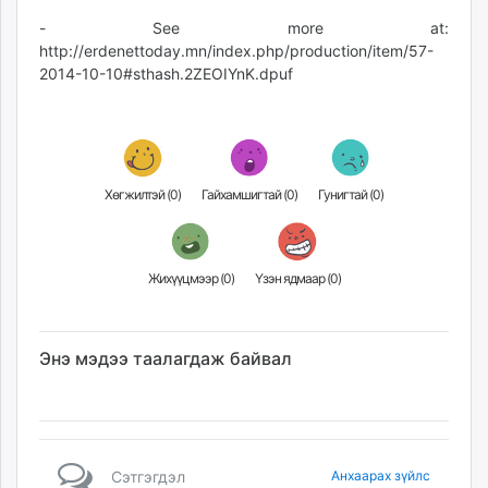
- See more at:
http://erdenettoday.mn/index.php/production/item/57-
2014-10-10#sthash.2ZEOIYnK.dpuf
Хөгжилтэй (
0
)
Гайхамшигтай (
0
)
Гунигтай (
0
)
Жихүүцмээр (
0
)
Үзэн ядмаар (
0
)
Энэ мэдээ таалагдаж байвал
Сэтгэгдэл
Анхаарах зүйлс