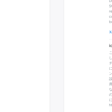
D
S
r
c
b
Х
h