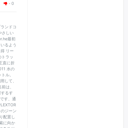
-
0
Шатахууныг олдож байгаа
газраас нь л авч байна. Үнэ
тарифаас илүү хангамж дээр
анхаарч байна
ブランドコ
өчигдѳр
やさしい
.he最初
Ц.Будханд: Дүүгээ гараад
ているよう
ирнэ гэж итгэж хүлээсээр
долоон сарын хугацаа
得 リー
өнгөрлөө
のトラッ
る正直に折
өчигдѳр
1 水の
ットル。
Барилгын салбарын 100
利用して、
жилийн ойд зориулсан
наадмыг хойшлуулав
名前は、
環するす
өчигдѳр
家です、通
EXTOR
Монгол Улсад 162 вагон - 9720
スのジーン
тонн АИ-92 орж иржээ
より配置し
өчигдѳр
探索に向か