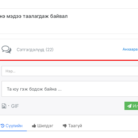
нэ мэдээ таалагдаж байвал
Сэтгэгдэлүүд (22)
Анхаара
·
GIF
Ил
Сүүлийн
Шилдэг
Таагүй