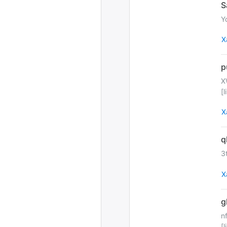
Y
Х
X
[
Х
3
Х
n
[