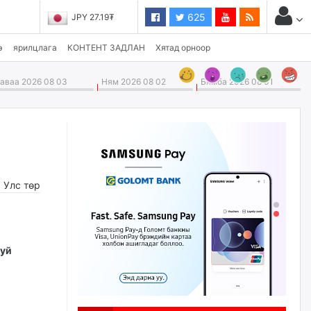
625
JPY 27.19₮
э
ярилцлага
КОНТЕНТ ЗАДЛАН
Хятад орноор
ваа 2026 08 03
Ням 2026 08 02
Бямба 2026 08 01
,
Улс төр
буй