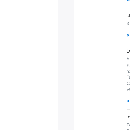
3
Х
A
s
n
F
c
V
Х
T