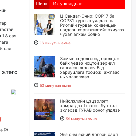
Шинэ
Их уншигдсан
ийн
Ц.Сандаг-Очир: COP17 ба
COP31 хурлын уялдаа нь
гар
Риогийн гурван конвенцын
тастай
нэгдсэн хэрэгжилтийг ахиулах
чухал алхам болно
 1.8 сая
лага
16 минутын өмнө
5 сая
Замын хөдөлгөөнд оролцож
байх үедээ ноцтой зөрчил
гаргасан жолооч Б-д
хариуцлага тооцож, ажлаас
Э.ТӨГС
нь чөлөөлжээ
53 минутын өмнө
Нийслэлийн цэцэрлэгт
хамрагдах I шатны бүртгэл
эхлэхэд ГУРАВ хоног үлдлээ
59 минутын өмнө
р (
0
)
Энэ оны эхний долоон сард