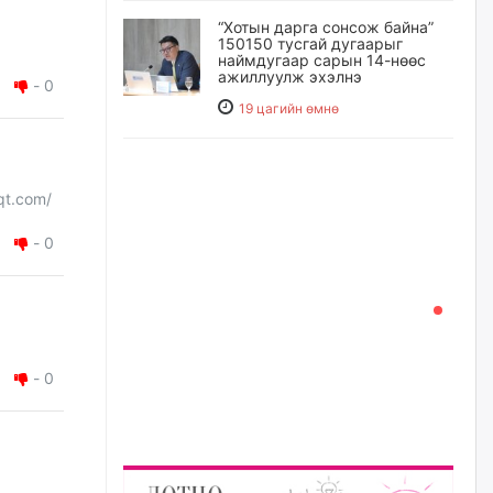
“Хотын дарга сонсож байна”
150150 тусгай дугаарыг
наймдугаар сарын 14-нөөс
ажиллуулж эхэлнэ
-
0
19 цагийн өмнө
Орон сууц, нийтийн аж ахуй,
авто зам, тохижилт
үйлчилгээний ажилтнуудын
gqt.com/
ХАРИЛЦАА хандлагатай
холбоотой ГОМДОЛ их байгааг
-
0
дурдлаа
21 цагийн өмнө
Бариста хийх нь залуусын
дунд яагаад трэнд болов
-
0
22 цагийн өмнө
Өмгөөлөгч Б.Оюунбилэг:
"Урьхан" Б.Чинбат гэж хүн
бизнес хамтрагчаа гүтгэж