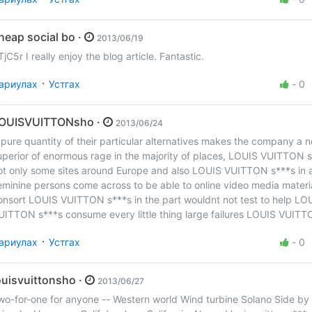
cheap social bo ·
2013/06/19
TjC5r I really enjoy the blog article. Fantastic.
·
ариулах
Устгах
-
0
LOUISVUITTONsho ·
2013/06/24
 pure quantity of their particular alternatives makes the company a 
uperior of enormous rage in the majority of places, LOUIS VUITTON s
ot only some sites around Europe and also LOUIS VUITTON s***s in 
eminine persons come across to be able to online video media materia
onsort LOUIS VUITTON s***s in the part wouldnt not test to help LO
UITTON s***s consume every little thing large failures LOUIS VUITT
·
ариулах
Устгах
-
0
louisvuittonsho ·
2013/06/27
wo-for-one for anyone -- Western world Wind turbine Solano Side by 