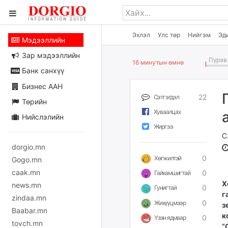
Эхлэл
Улс төр
Нийгэм
Эд
Мэдээллийн
Зар мэдээллийн
Пүрэв 
16 минутын өмнө
Банк санхүү
Бизнес ААН
22
Сэтгэгдэл
Төрийн
Хуваалцах
Нийслэлийн
Жиргээ
С
dorgio.mn
0
Хөгжилтэй
Gogo.mn
caak.mn
0
Гайхамшигтай
Х
news.mn
0
Гунигтай
г
zindaa.mn
0
Жихүүцмээр
з
Baabar.mn
к
0
Үзэн ядмаар
tovch.mn
“