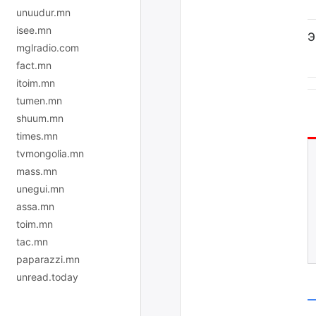
unuudur.mn
isee.mn
Э
mglradio.com
fact.mn
itoim.mn
tumen.mn
shuum.mn
times.mn
tvmongolia.mn
mass.mn
unegui.mn
assa.mn
toim.mn
tac.mn
paparazzi.mn
unread.today