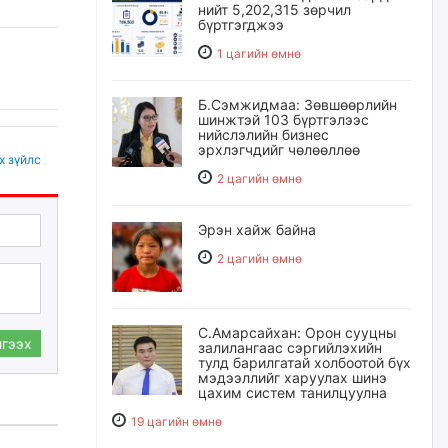
нийт 5,202,315 зөрчил
бүртгэгджээ
1 цагийн өмнө
Б.Сэмжидмаа: Зөвшөөрлийн
шинжтэй 103 бүртгэлээс
нийслэлийн бизнес
эрхлэгчдийг чөлөөллөө
х зүйлс
2 цагийн өмнө
Эрэн хайж байна
2 цагийн өмнө
С.Амарсайхан: Орон сууцны
гээх
залилангаас сэргийлэхийн
тулд барилгатай холбоотой бүх
мэдээллийг харуулах шинэ
цахим систем танилцуулна
19 цагийн өмнө