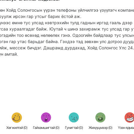
өн Хойд Солонгосын үүрэн телефоны үйлчилгээ үзүүлэгч компан
руулж ирсэн гар утсыг барих ёстой аж.
үнээс өмнө тус улсад нэвтрэхийн тулд гаднын иргэд гааль дээр 
тсаа хураалгадаг байж. Юутай ч шинэ захирамж тус улсад гар у
ргэдийн тоо өсөхөд нөлөөлөх гэнэ. Одоогийн байдлаар тус улсын
ргэн гар утас барьдаг байна. Гэхдээ тэд зөвхөн улс дотроо дууд
ийж, мессеж бичдэг. Дашрамд дурдахад, Хойд Солонгос Улс 24.
үн амтай.
Хөгжилтэй (
0
)
Гайхамшигтай (
0
)
Гунигтай (
0
)
Жихүүцмээр (
0
)
Үзэн ядмаа