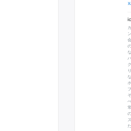
Х
会
ク