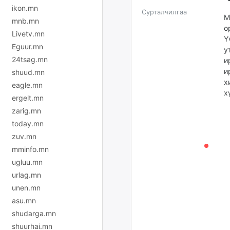
ikon.mn
Сурталчилгаа
М
mnb.mn
о
Livetv.mn
Ү
Eguur.mn
у
24tsag.mn
и
и
shuud.mn
х
eagle.mn
х
ergelt.mn
zarig.mn
today.mn
zuv.mn
mminfo.mn
ugluu.mn
urlag.mn
unen.mn
asu.mn
shudarga.mn
shuurhai.mn