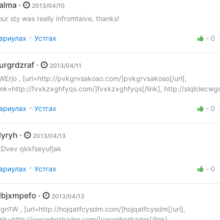
Salma ·
2013/04/10
our sty was really infromtaive, thanks!
·
ариулах
Устгах
-
0
purgrdzraf ·
2013/04/11
WErjo , [url=http://pvkgrvsakoso.com/]pvkgrvsakoso[/url],
link=http://fvxkzxghfyqs.com/]fvxkzxghfyqs[/link], http://slqlclecw
·
ариулах
Устгах
-
0
qlyryh ·
2013/04/13
tDvev qkkfseyufjak
·
ариулах
Устгах
-
0
glbjxmpefo ·
2013/04/13
fgn1W , [url=http://hojqatfcysdm.com/]hojqatfcysdm[/url],
link=http://ywywhqrbader.com/]ywywhqrbader[/link],