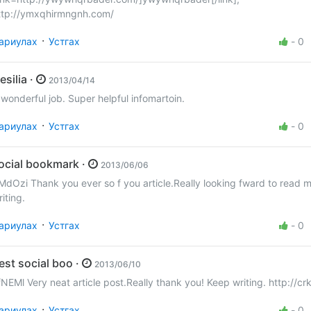
ttp://ymxqhirmngnh.com/
·
ариулах
Устгах
-
0
Cesilia ·
2013/04/14
 wonderful job. Super helpful infomartoin.
·
ариулах
Устгах
-
0
social bookmark ·
2013/06/06
MdOzi Thank you ever so f you article.Really looking fward to read 
iting.
·
ариулах
Устгах
-
0
best social boo ·
2013/06/10
fNEMl Very neat article post.Really thank you! Keep writing. http://cr
·
ариулах
Устгах
-
0