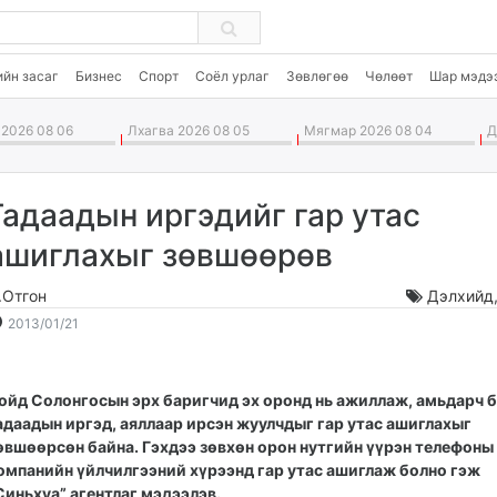
ийн засаг
Бизнес
Спорт
Соёл урлаг
Зөвлөгөө
Чөлөөт
Шар мэдэ
2026 08 06
Лхагва 2026 08 05
Мягмар 2026 08 04
Да
Гадаадын иргэдийг гар утас
ашиглахыг зөвшөөрөв
.Отгон
Дэлхийд
2013-
2026-
2013/01/21
01-
08-
21
07
19:24:29
11:48:39
ойд Солонгосын эрх баригчид эх оронд нь ажиллаж, амьдарч 
адаадын иргэд, аяллаар ирсэн жуулчдыг гар утас ашиглахыг
өвшөөрсөн байна. Гэхдээ зөвхөн орон нутгийн үүрэн телефоны
омпанийн үйлчилгээний хүрээнд гар утас ашиглаж болно гэж
Синьхуа” агентлаг мэдээлэв.