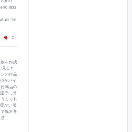
 outlet
сэтэлгээ хийнэ
pend less
өчигдѳр
ithin the
А.Ариунзаяа: Хүний нэр төрийг
нас барсных нь дараа ч
хуулиар хамгаалах ёстой
-
0
өчигдѳр
Оюу толгойгоос “Рио Тинто”
履物を作成
ашиг хүртэж эхэлсэн ч Монгол
で見ると
Улс өр төлсөөр байна
ーンの作品
өчигдѳр
面積がバイ
襟付属品の
が流行に出
ХЗДХ-ын сайд С.Амарсайхан:
Авлигаар авсан хөрөнгийг
言うまでも
хурааж, нийгмийн сайн
 暖かい服
сайхны хөгжилд зориулах
бөгөөд үүнийг хэд хэдэн эрх
間で異常冬
бүхий байгууллагаас санал авна
瞳勝
өчигдѳр