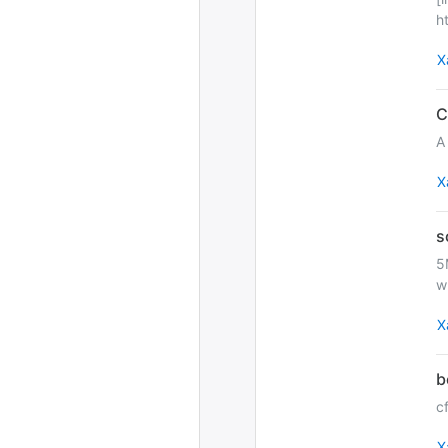
h
Х
A
Х
5
wr
Х
c
Х