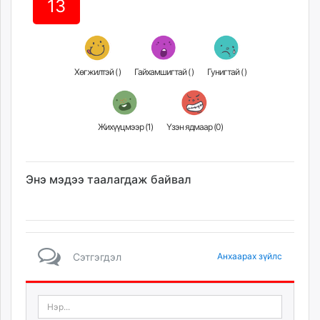
13
unuudur.mn
isee.mn
mglradio.com
fact.mn
Хөгжилтэй (
)
Гайхамшигтай (
)
Гунигтай (
)
itoim.mn
tumen.mn
shuum.mn
Жихүүцмээр (
1
)
Үзэн ядмаар (
0
)
times.mn
tvmongolia.mn
mass.mn
Энэ мэдээ таалагдаж байвал
unegui.mn
assa.mn
toim.mn
tac.mn
Сэтгэгдэл
Анхаарах зүйлс
paparazzi.mn
unread.today