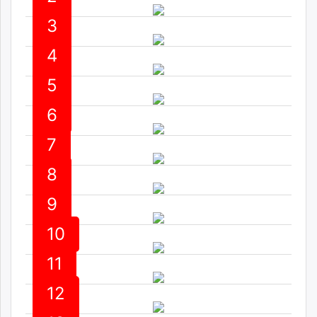
ikon.mn
3
mnb.mn
Livetv.mn
4
Eguur.mn
5
24tsag.mn
shuud.mn
6
eagle.mn
ergelt.mn
7
zarig.mn
today.mn
8
zuv.mn
9
mminfo.mn
ugluu.mn
10
urlag.mn
unen.mn
11
asu.mn
12
shudarga.mn
shuurhai.mn